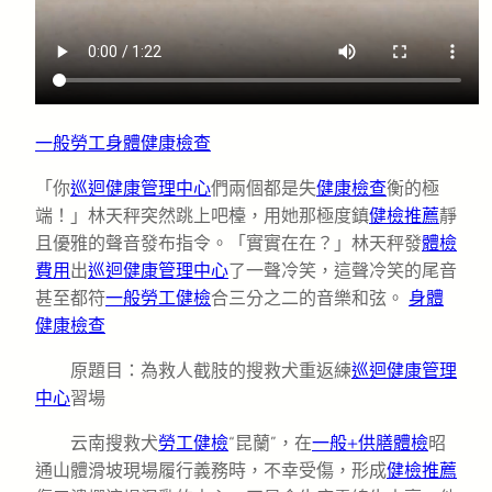
一般勞工身體健康檢查
「你
巡迴健康管理中心
們兩個都是失
健康檢查
衡的極
端！」林天秤突然跳上吧檯，用她那極度鎮
健檢推薦
靜
且優雅的聲音發布指令。「實實在在？」林天秤發
體檢
費用
出
巡迴健康管理中心
了一聲冷笑，這聲冷笑的尾音
甚至都符
一般勞工健檢
合三分之二的音樂和弦。
身體
健康檢查
原題目：為救人截肢的搜救犬重返練
巡迴健康管理
中心
習場
云南搜救犬
勞工健檢
“昆蘭”，在
一般+供膳體檢
昭
通山體滑坡現場履行義務時，不幸受傷，形成
健檢推薦