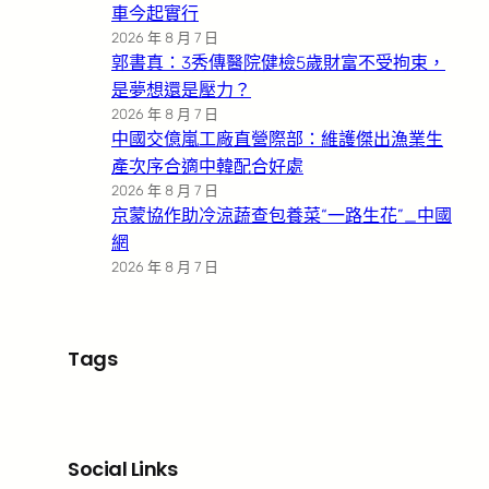
車今起實行
2026 年 8 月 7 日
郭書真：3秀傳醫院健檢5歲財富不受拘束，
是夢想還是壓力？
2026 年 8 月 7 日
中國交億嵐工廠直營際部：維護傑出漁業生
產次序合適中韓配合好處
2026 年 8 月 7 日
京蒙協作助冷涼蔬查包養菜“一路生花”_中國
網
2026 年 8 月 7 日
Tags
Social Links