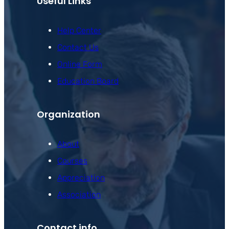
Useful Links
Help Center
Contact Us
Online Form
Education Board
Organization
About
Courses
Appreciation
Association
Contact info