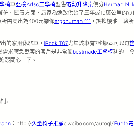
學椅
車
亞梭Artso工學椅
型售
電動升降桌
價分
Herman Mill
元擺佈。頤養方面，店家為逸致供給了三年或10萬公里的質
所需支出為400元擺佈
ergohuman 111
，調換機油三濾所
傑出的家用休旅車，
iRock T07
尤其該車有7坐版本可以選
然需求應急載客的客戶是非常便
bestmade工學椅
利的。
追蹤關心一下。
辦事
hahn
：http://
久坐椅子推薦
e.weibo.com/autoql/
Funte