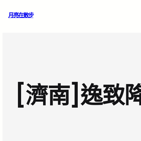
跳
月亮在散步
至
主
要
內
容
[濟南]逸致