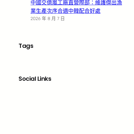
中國交億嵐工廠直營際部：維護傑出漁
業生產次序合適中韓配合好處
2026 年 8 月 7 日
Tags
Social Links
Facebook
X
LinkedIn
Instagram