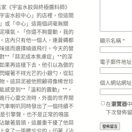
信家《宇宙水餃與終極醬料師》
宇宙水餃中心」的店裡，但這間
」或「中心」這兩個詞毫無關
泥嘆氣。「你還不夠靈動，我的
。店內只有他一個人，連蒼蠅都
顯示名稱
*
味道而選擇繞道飛行。今天的營
**「蒜泥成本焦慮症」**的深
電子郵件地
如果再這樣下去，他引以為傲的
閃耀著不祥光芒的小銀勺，從缸
物。這蒜泥被他照顧得像稀世珍
個人網站網址
感受到**「溫和的震動」**，
進行心靈交流時，外面的世界開
在
瀏覽器
汽車喇叭同時發出了一個持續不
下次發佈
不是引擎聲，也不是正常的鳴笛
沾皺著眉頭，這嚴重干擾了他蒜
上拿了一張髒兮兮的，印著《沾