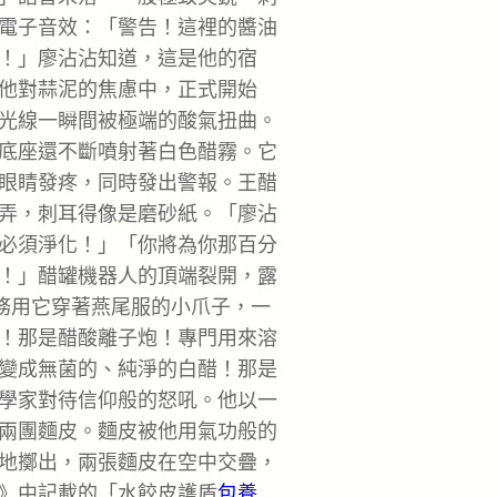
電子音效：「警告！這裡的醬油
！」廖沾沾知道，這是他的宿
他對蒜泥的焦慮中，正式開始
光線一瞬間被極端的酸氣扭曲。
底座還不斷噴射著白色醋霧。它
眼睛發疼，同時發出警報。王醋
弄，刺耳得像是磨砂紙。「廖沾
必須淨化！」「你將為你那百分
！」醋罐機器人的頂端裂開，露
特務用它穿著燕尾服的小爪子，一
！那是醋酸離子炮！專門用來溶
變成無菌的、純淨的白醋！那是
學家對待信仰般的怒吼。他以一
兩團麵皮。麵皮被他用氣功般的
地擲出，兩張麵皮在空中交疊，
》中記載的「水餃皮護盾
包養