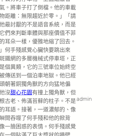
氣。將車子打了倒檔。他的車載
物距離：無限趨近於零。」「請
他最討厭的不是語音系統，而是
它們來判斷車體與那座價值不菲
的耳朵一樣，優雅地縮了回去。
」何手殘感覺心臟快要跳出來
斑鐵網的多層機械式停車塔，正
是個異類，它的三號車位始終空
被傳送到一個泊車地獄。他已經
頭朝著銅獨角獸的方向猛地偏
他沒
甜心花園
有撞上獨角獸，但
admin
根古老、佈滿苔蘚的柱子。不是
的耳語。接著，一道濃郁的、像
瞬間吞噬了何手殘和他的掀背
像一臉困惑的表情。何手殘感覺
在一個貼滿了巨大獎狀的牆壁