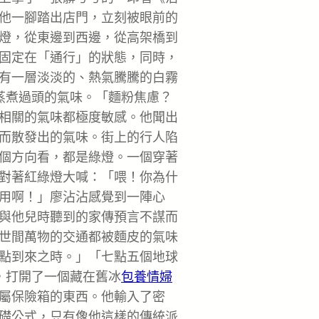
他一腳踏出店門，立刻被眼前的
燈，從東邊到西邊，從高架橋到
固定在「通行」的狀態，同時，
有一層淡淡的、熱氣騰騰的白霧
蒸煮過頭的氣味。「麵粉焦慮？
相關的氣味都極度敏感。他聞出
而散發出的氣味。街上的行人陷
個方向看，都是綠燈。一個穿著
對著紅綠燈大喊：「喂！你為什
用啊！」廖沾沾感覺到一陣心
與他兒時聽到的家傳預言不謀而
世間萬物的交通都被麵皮的氣味
點到來之時。」「七點五個地球
，打開了一個藏在舊冰
包養情婦
屬保險箱的東西。他輸入了密
礎公式，只有像他這樣的傳統派