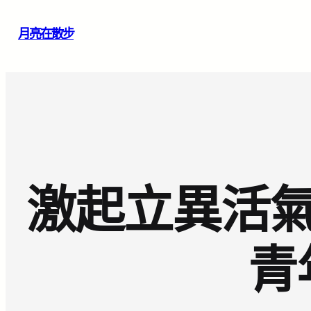
跳
月亮在散步
至
主
要
內
容
激起立異活氣
青