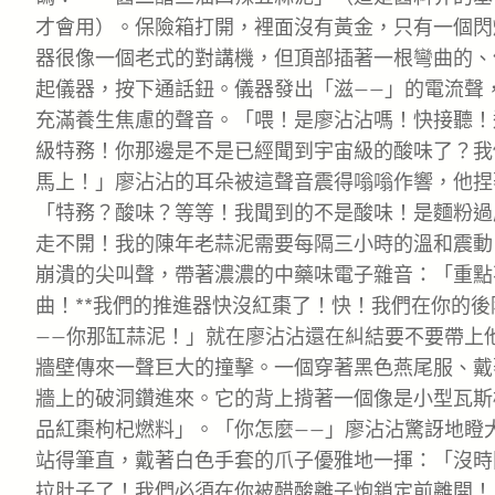
才會用）。保險箱打開，裡面沒有黃金，只有一個閃
器很像一個老式的對講機，但頂部插著一根彎曲的、
起儀器，按下通話鈕。儀器發出「滋——」的電流聲
充滿養生焦慮的聲音。「喂！是廖沾沾嗎！快接聽！這裡
級特務！你那邊是不是已經聞到宇宙級的酸味了？我
馬上！」廖沾沾的耳朵被這聲音震得嗡嗡作響，他捏
「特務？酸味？等等！我聞到的不是酸味！是麵粉過
走不開！我的陳年老蒜泥需要每隔三小時的溫和震動！
崩潰的尖叫聲，帶著濃濃的中藥味電子雜音：「重點
曲！**我們的推進器快沒紅棗了！快！我們在你的
——你那缸蒜泥！」就在廖沾沾還在糾結要不要帶上
牆壁傳來一聲巨大的撞擊。一個穿著黑色燕尾服、戴
牆上的破洞鑽進來。它的背上揹著一個像是小型瓦斯
品紅棗枸杞燃料」。「你怎麼——」廖沾沾驚訝地瞪大
站得筆直，戴著白色手套的爪子優雅地一揮：「沒時
拉肚子了！我們必須在你被醋酸離子炮鎖定前離開！