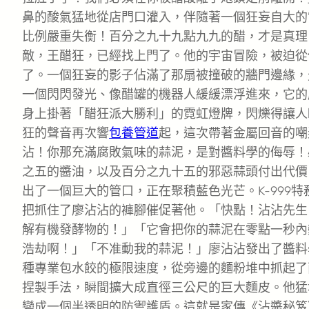
鼻的酸氣猛地從店門口灌入，伴隨著一個狂妄自大的
比例嚴重失衡！百分之九十九點九九的醋，才是真理
敵，王醋狂，已經找上門了。他的宇宙冒險，被迫從
了。一個狂妄的影子佔滿了那扇被撞破的牆門邊緣，
一個閃閃發光、像醋罐的機器人緩緩漂浮進來，它的
身上掛著「醋狂派大勝利」的霓虹燈牌，閃爍得讓人
狂的聲音再次響
包養管道
起，這次帶著金屬回音的嘲
沾！你那充滿腐敗氣味的蒜泥，是對醬料學的侮辱！
之五的醬油，以及百分之九十五的邪惡蒜頭付出代價
出了一個巨大的管口，正在聚積藍色光芒。K-999
把抓住了廖沾沾的褲腳催促著他。「快點！沾沾先生
解有機發酵物的！」「它會把你的蒜泥在零點一秒內
浩劫啊！」「不准動我的蒜泥！」廖沾沾發出了醬料
種專業包水餃的極限速度，從旁邊的麵粉堆中抓起了
捏製手法，瞬間擴大成直徑三公尺的巨大麵皮。他猛
變成一個半透明的防禦護盾。這就是家傳《沾醬秘笈