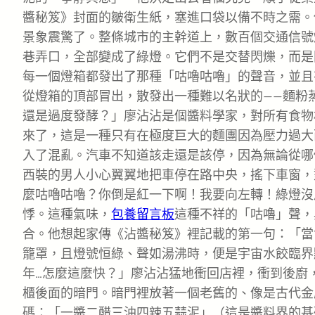
醬秘笈》封面的皺衛生紙，塞進口袋以備不時之需。
景象震驚了。整條城市的主幹道上，數百個交通信號
巷弄口，全部變成了綠燈。它們不是交替閃爍，而是
每一個燈箱都發出了那種「咕嚕咕嚕」的聲音，並且
從燈箱的頂部冒出，散發出一種難以名狀的——麵粉
還是過度發酵？」廖沾沾是個醬料學家，對所有食物
來了，這是一種只有在極度巨大的麵團因為壓力過大
入了混亂。汽車不知道該走還是該停，因為無論從哪
西裝的男人小心翼翼地把車停在路中央，搖下車窗，
麼咕嚕咕嚕？你倒是紅一下啊！我要向左轉！綠燈沒
悸。這種氣味，
包養留言板
這種不祥的「咕嚕」聲，
合。他想起家傳《沾醬秘笈》裡記載的第一句：「當
籠罩，且燈號恒綠、聲如湯沸時，便是宇宙水餃臨界
年…怎麼這麼快？」廖沾沾猛地衝回店裡，衝到後廚
櫃後面的暗門。暗門裡放著一個老舊的、像是古代金
碼：「一醬二醋三油四辣五蒜泥」（這是醬料界的基