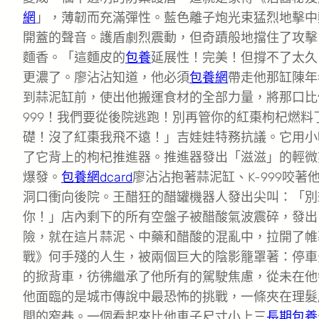
網
」，薄韌而充滿彈性。藍色離子炮光束猛烈地擊中
開蓋的聲音。護盾劇烈震動，但奇蹟般地擋住了攻擊
麵香。「這麵皮的
包養
延展性！完美！但撐不了太久！
更濃了。廖沾沾知道，他必須
包養網
帶走他那缸陳年
到蒜泥缸前，使出他搬運食材的全部力量，將那口比
999！我們要從後院逃跑！別再管你的紅棗枸杞燃
礎！沒了紅棗我飛不遠！」吉娃娃特務抗議。它用小
了它背上的枸杞推進器。推進器發出「滋滋」的輕微
爆發。
包養網dcard
廖沾沾抱著蒜泥缸、K-999咬著
洞口衝向後院。王醋狂的醋罐機器人發出尖叫：「別
你！」店內剩下的所有空盤子被醋酸氣波震碎，發出
險，就在這片蒜泥、中藥和醋酸的混亂中，拉開了帷
戰》何手殘的人生，被兩個巨大的陰影籠罩著：停車
的掀背車，彷彿繼承了他所有的駕駛焦慮，從未在他
他面臨的是城市傳說中最恐怖的挑戰，一條夾在理髮
間的窄巷。一個看起來比他車子尺寸小上三
長期包養