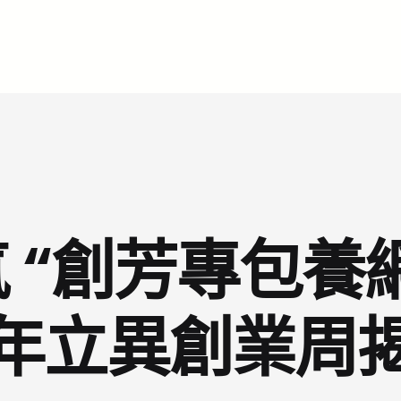
 “創芳專包養
年立異創業周