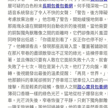
層可疑的白色粉末
長期包養
包養網
。何手殘深吸一口
語音系統發出了令人不快的女聲：「警告，後方障礙
考慮放棄治療。」他忽略了警告，開始緩慢地倒車。
那兩塊永遠在關鍵時刻自動收折的後視鏡。當他需要
的銅製獨角獸雕像之間的距離時，它們卻像兩片羞澀
同時發出低語：「你還是別看了，反正你也停不好。
了。他轉頭看去，發現那座高聳入雲、覆蓋著鏽跡斑
在那片窄巷的盡頭散發出不正常的綠光。這棟停車塔
著，並且傳說只要有人敢在它面前失敗十八次，就會
失敗了十七次。現在是第十八次。他打了方向盤，車
轉。後視鏡發出最後的溫柔提醒：「再見，世界。」
他那顫抖的車尾卻擦到了停車塔三號車位入口處的一
撞擊，而是輕柔的碰觸，像戀人之間
甜心寶貝包養網
薄荷口香糖一樣的綠色光芒。猛地從柱子爆發出來，
車。光芒消失後，窄巷恢復了平靜，只剩下獨角獸雕
一陣天旋地轉，等他回過神來，他的車子竟然垂直停