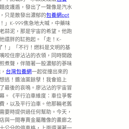
麵皮護盾，發出了一聲像是汽水
，只是散發出濃郁的
包養網ppt
」K-999焦急地大喊，中藥味
老蒜泥，那是宇宙的希望。他跑
他還胖的缸抱起。「走！K-
料了！」「不行！燃料是文明的基
嘴咬住廖沾沾的衣領，同時開啟
煎煮聲，伴隨著一股濃郁的蔘味
他，
台灣包養網
一起從撞出來的
想逃！醬油黨餘孽！我會追上
了最後的哀鳴。廖沾沾的宇宙冒
幕。《平行泊車維度：車位爭奪
費，以及平行泊車。他那輛老舊
需要時提供過任何幫助。今天，
店與一間專賣金屬雕像的畫廊之
十公分的停車格，上面還灑著一