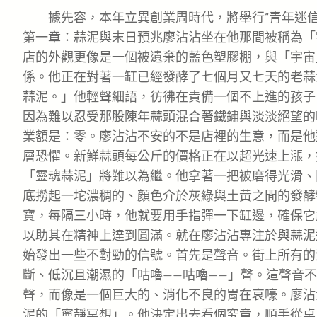
據先容，本年立異創業周時代，將舉行“青年迷
第一章：蒜泥與末日預兆廖沾沾坐在他那間被稱為「
店的外觀更像是一個被遺棄的藍色塑膠棚，與「宇宙
係。他正在對著一缸已經發酵了七個月又七天的老蒜
蒜泥。」他輕聲細語，彷彿在責備一個不上進的孩子
因為難以忍受那股陳年蒜頭混合著鐵鏽與淡淡絕望的
業額是：零。廖沾沾不安的不是店裡的生意，而是他對
層恐懼。新鮮蒜頭每公斤的價格正在以超光速上漲，
「靈魂蒜泥」將難以為繼。他拿著一把被磨得光滑、
底撈起一坨濃稠的、顏色介於灰綠與土黃之間的發酵
寶，每隔三小時，他就要用手指彈一下缸邊，確保它能
以助其在精神上達到圓滿。就在廖沾沾專注於與蒜泥
始發出一些不對勁的信號。首先是聲音。街上所有的
斷、低沉且潮濕的「咕嚕——咕嚕——」聲。這聲音
聲，而像是一個巨大的、消化不良的胃在哀嚎。廖沾
泥的「寧靜冥想」。他決定出去看個究竟，順手從桌