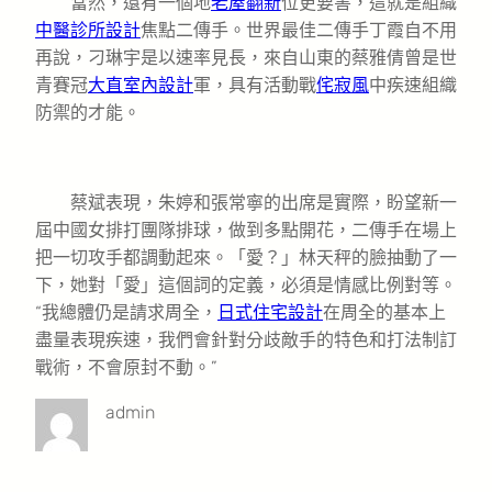
當然，還有一個地
老屋翻新
位更要害，這就是組織
中醫診所設計
焦點二傳手。世界最佳二傳手丁霞自不用
再說，刁琳宇是以速率見長，來自山東的蔡雅倩曾是世
青賽冠
大直室內設計
軍，具有活動戰
侘寂風
中疾速組織
防禦的才能。
蔡斌表現，朱婷和張常寧的出席是實際，盼望新一
屆中國女排打團隊排球，做到多點開花，二傳手在場上
把一切攻手都調動起來。「愛？」林天秤的臉抽動了一
下，她對「愛」這個詞的定義，必須是情感比例對等。
“我總體仍是請求周全，
日式住宅設計
在周全的基本上
盡量表現疾速，我們會針對分歧敵手的特色和打法制訂
戰術，不會原封不動。”
admin