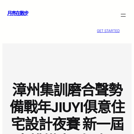
跳
月亮在散步
至
主
要
GET STARTED
內
容
漳州集訓磨合聲勢
備戰年JIUYI俱意住
宅設計夜賽 新一屆