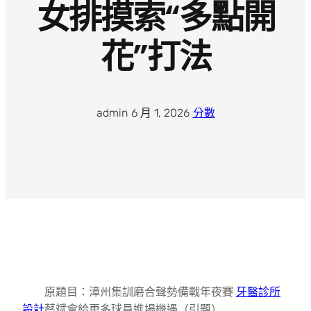
女排摸索“多點開
花”打法
admin
·
6 月 1, 2026
·
分數
原題目：漳州集訓磨合聲勢備戰年夜賽
牙醫診所
設計
蔡斌會給更多球員進場機遇（引題）