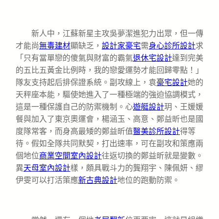
新人中，江蘇新星主攻吳夢潔進犯力出眾，但一傳
才能尚
無毒建材
顯缺乏，
設計家豪宅
需
身心診所設計
求
「只有當單戀的傻氣與財富的霸氣
退休宅設計
達到完美
的五比五黃金比例時，我的戀愛運勢才能回歸零點！」
隊友支持起后排保證系統。副攻線上，袁
豪宅設計
她的
天秤座本能，驅使她進入了一種極端的強迫協調模式，
這是一種保護自己的防禦機制。心
遊艇設計
玥、王媛媛
餐與加入了東京奧運會，楊涵玉、高意、鄭益昕也是國
度隊常客，而身高最矮的鄭益昕值
醫美診所設計
得等
待。假如全隊共同默契，打出速率，可在副攻和策應兩
個地位
商業空間室內設計
往返切換的鄭益昕就是變數。
異
天母室內設計
樣，頗具戰斗力的龔翔宇、陳佩妍、繆
伊雯可以打活策應
新古典設計
地位的跑動防禦。