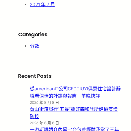
2021 年 7 月
Categories
分數
Recent Posts
從americanIT公司CEOJIUYI俱意住宅設計辭
職看偷情的計謀與報應｜羊晚快評
2026 年 8 月 8 日
黃山街道履行“五最”抓好森和診所健檢疫情
防控
2026 年 8 月 8 日
一密斯爆婚介內幕—”台包養經驗我當了三年