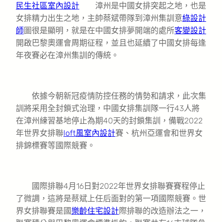
民生社區室內設計
漳州是中國女排突起之地，也是
女排精力出生之地，主帥蔡斌帶隊到漳州集訓意
綠設計
師
圖很是顯明，就是在中國女排夢開端的處所
客變設計
開啟巴黎奧運會周期征程，並且也延續了中國女排每逢
年夜賽必在漳州集訓的傳統。
依據今朝新冠疫情防控任務的情勢和請求，此次集
訓將采用全封鎖式治理，中國女排集訓隊一行43人將
在漳州練習基地停止為期40天的封鎖集訓，備戰2022
年世界女排聯
loft風室內設計
賽、杭州亞運會和世界女
排錦標賽等國際競賽。
國際排聯4月16日對2022年世界女排聯賽賽程停止
了微調，這將是蔡斌上任后面對的第一項國際競賽。世
界女排聯賽是國
樂齡住宅設計
際排聯的改造辦法之一，