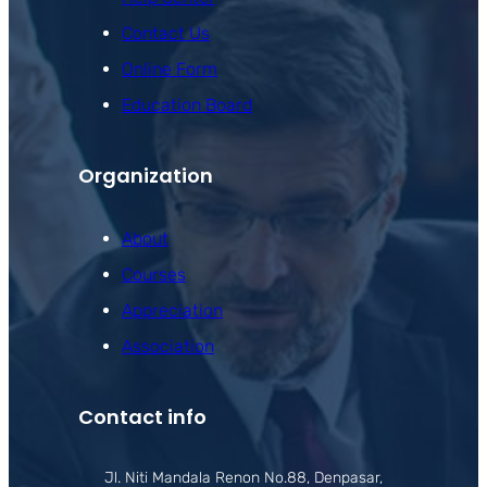
Contact Us
Online Form
Education Board
Organization
About
Courses
Appreciation
Association
Contact info
Jl. Niti Mandala Renon No.88, Denpasar,