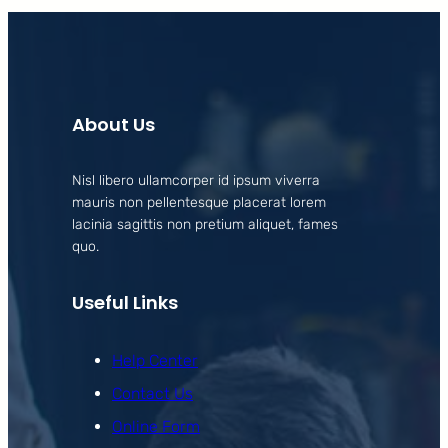
About Us
Nisl libero ullamcorper id ipsum viverra
mauris non pellentesque placerat lorem
lacinia sagittis non pretium aliquet, fames
quo.
Useful Links
Help Center
Contact Us
Online Form