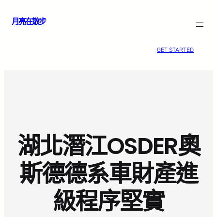
跳
月亮在散步
至
主
要
GET STARTED
內
容
湖北潛江OSDER奧
斯德德系車財產進
級程序堅實