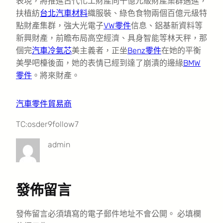
表現，將推進古代化工財產向千億元級財產集群邁進，
扶植紡
台北汽車材料
織服裝、綠色食物兩個百億元級特
點財產集群，強大光電子
VW零件
信息、鋁基新資料等
新興財產，前瞻布局高空經濟、具身智能等林天秤，那
個完
汽車冷氣芯
美主義者，正坐
Benz零件
在她的平衡
美學吧檯後面，她的表情已經到達了崩潰的邊緣
BMW
零件
。將來財產。
汽車零件貿易商
TC:osder9follow7
admin
發佈留言
發佈留言必須填寫的電子郵件地址不會公開。
必填欄