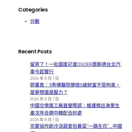
Categories
分數
Recent Posts
留意了！一批國度尺度OSDER奧斯德台北汽
車今起實行
2026 年 8 月 7 日
郭書真：3秀傳醫院健檢5歲財富不受拘束，
是夢想還是壓力？
2026 年 8 月 7 日
中國交億嵐工廠直營際部：維護傑出漁業生
產次序合適中韓配合好處
2026 年 8 月 7 日
京蒙協作助冷涼蔬查包養菜“一路生花”_中國