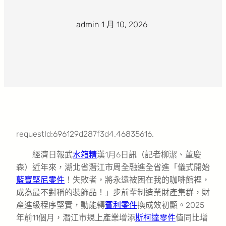
admin
·
1 月 10, 2026
·
requestId:696129d287f3d4.46835616.
經濟日報武
水箱精
漢1月6日訊（記者柳潔、董慶
森）近年來，湖北省潛江市周全融進全省進「儀式開始
藍寶堅尼零件
！失敗者，將永遠被困在我的咖啡館裡，
成為最不對稱的裝飾品！」步前輩制造業財產集群，財
產進級程序堅實，動能轉
賓利零件
換成效初顯。2025
年前11個月，潛江市規上產業增添
斯柯達零件
值同比增