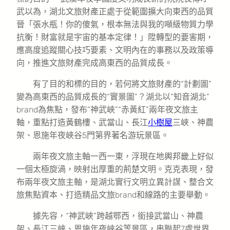
武以為，湖北文旅財產正處于從範圍擴大向東西的品質
晉「張水瓶！你的傻氣，根本無法與我的噸級物質力學
抗衡！財富就是宇宙的基本定律！」陞轉型的要害期，
應高度追蹤關心技巧要素、文明內在的事務以及政策導
向，推進文旅財產完成高東西的品質成長。
有了目的和標的目的，若何將文旅財產的“計劃圖”
變為高東西的品質成長的“實景圖”？湖北以“知音湖北”
brand為焦點，發布“神武峽”“赤黃紅”兩年夜文旅主
軸，重點打造黃鶴樓、武當山、長江
小樹屋
三峽、神農
架、恩施年夜峽谷5門第界著名游玩景區。
兩年夜文旅主軸一西一東，浮現在地輿邦畿上好似
一個太極旋渦，映射出厚重的荊楚文明。克克表現，發
布兩年夜文旅主軸，是湖北實行文明立異計謀、整合文
旅焦點資本、打造精品文旅brand和線路的主要舉動。
據先容，“神武峽”跨越鄂西，銜接武當山、神農
架、長江三峽、恩施年夜峽谷等景區，串聯起7處世界