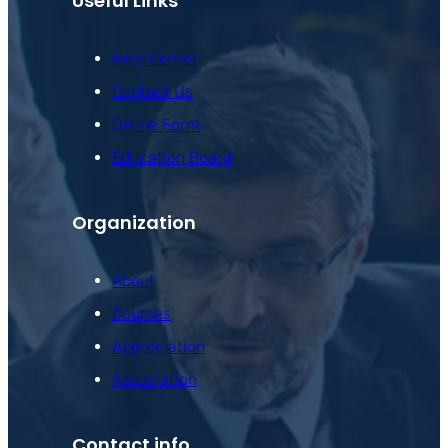
Useful Links
Help Center
Contact Us
Online Form
Education Board
Organization
About
Courses
Appreciation
Association
Contact info