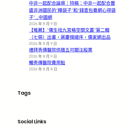
中非一起配合論壇｜特稿：中非一起配合豐
盛非洲國民的“糧袋子”和“錢查包養網心得袋
子”_中國網
2026 年 8 月 9 日
【推薦】“儒生找九宮格空間文叢”第二輯
（七冊）出書，蔣慶撰總序，儒家網出品
2026 年 8 月 9 日
禮拜秀傳醫院供膳五可關注股票
2026 年 8 月 9 日
觸秀傳醫院費用點
2026 年 8 月 8 日
Tags
Social Links