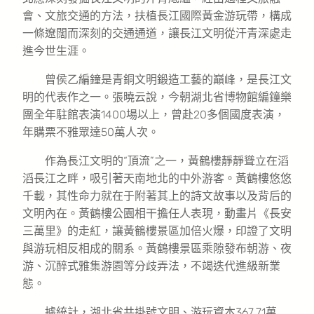
會、文旅交通的方法，扶植長江國際黃金游玩帶，構成
一條遼闊而深刻的交通通道，讓長江文明從汗青深處走
進今世生涯。
曾侯乙編鐘是青銅文明鍛造工藝的巔峰，是長江文
明的代表作之一。張曉云說，今朝湖北省博物館編鐘樂
團全年駐館表演1400場以上，曾赴20多個國度表演，
年購票不雅眾達50萬人次。
作為長江文明的“頂流”之一，黃鶴樓靜靜聳立在滔
滔長江之畔，吸引著天南地北的中外游客。黃鶴樓悠悠
千載，其性命力就在于附著其上的詩文故事以及背后的
文明內在。黃鶴樓公園相干擔任人表現，動畫片《長安
三萬里》的走紅，讓黃鶴樓景區加倍火爆，印證了文明
與游玩相反相成的關系。黃鶴樓景區乘隙發布朝游、夜
游、沉醉式雅集游園等分歧弄法，不竭迭代進級新業
態。
據統計，湖北省共掛號文明、游玩資本367.71萬