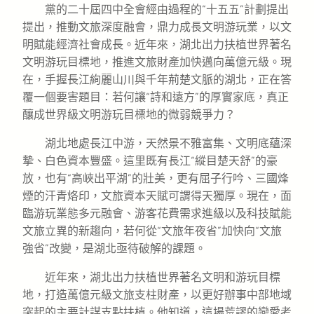
黨的二十屆四中全會經由過程的“十五五”計劃提出
提出，推動文旅深度融會，鼎力成長文明游玩業，以文
明賦能經濟社會成長。近年來，湖北出力扶植世界著名
文明游玩目標地，推進文旅財產加快邁向萬億元級。現
在，手握長江絢麗山川與千年荊楚文脈的湖北，正在答
覆一個要害題目：若何讓“詩和遠方”的厚實家底，真正
釀成世界級文明游玩目標地的微弱競爭力？
湖北地處長江中游，天然景不雅富集、文明底蘊深
摯、白色資本豐盛。這里既有長江“縱目楚天舒”的豪
放，也有“高峽出平湖”的壯美，更有屈子行吟、三國烽
煙的汗青烙印，文旅資本天賦可謂得天獨厚。現在，面
臨游玩業態多元融會、游客花費需求進級以及科技賦能
文旅立異的新趨向，若何從“文旅年夜省”加快向“文旅
強省”改變，是湖北亟待破解的課題。
近年來，湖北出力扶植世界著名文明和游玩目標
地，打造萬億元級文旅支柱財產，以更好辦事中部地域
突起的主要計謀支點扶植。他知道，這場荒謬的戀愛考