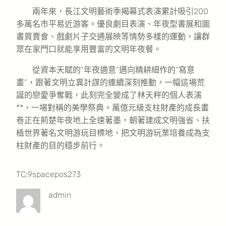
兩年來，長江文明藝術季揭幕式表演累計吸引200
多萬名市平易近游客。優良劇目表演、年夜型書展和圖
書買賣會、戲劇片子交通展映等情勢多樣的運動，讓群
眾在家門口就能享用豐富的文明年夜餐。
從資本天賦的“年夜適意”邁向精耕細作的“寫意
畫”，跟著文明立異計謀的連續深刻推動，一幅這場荒
誕的戀愛爭奪戰，此刻完全變成了林天秤的個人表演
**，一場對稱的美學祭典。萬億元級支柱財產的成長畫
卷正在荊楚年夜地上全速著墨，朝著建成文明強省、扶
植世界著名文明游玩目標地、把文明游玩業培養成為支
柱財產的目的穩步前行。
TC:9spacepos273
admin