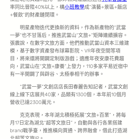
率同比晉陞40%以上，構
小班教學
成“演藝+景區+飯店
+餐飲”的財產鏈閉環。
明星產物迭代更換新的資料，作為新產物的“武當
一夢”也不甘落后，推進武當山“文旅+”矩陣連續擴容。
張震說，在數字文旅方面，他們推動武當山資本三維建
模，基于數字資產發布球幕影院、VR年夜空間等項
目，將來還將開闢定制版游戲；適應年夜安康花費趨
向，武當山在“文旅+康養”上發力，110多家平易近宿中
有一半開闢了與辟谷、太極拳相干的辦事。
“武當一夢”文創店店長田春麗告知記者，武當文創
線上線下店展共40家，品類有1300個，本年前10個月
營收已達2300萬元。
克克表現，本年湖北積極拓展“文旅+百業”，將每
月17日定為湖北“超等文旅日”，自動與各行各業搭建
brand戰爭臺，推進橫向買通、跨界融會，借此打造湖
北超等文旅IP。