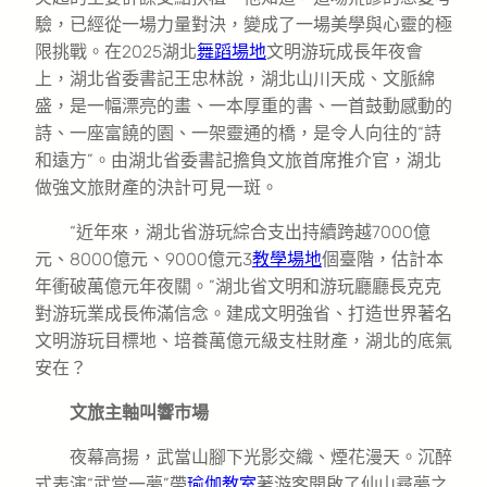
驗，已經從一場力量對決，變成了一場美學與心靈的極
限挑戰。在2025湖北
舞蹈場地
文明游玩成長年夜會
上，湖北省委書記王忠林說，湖北山川天成、文脈綿
盛，是一幅漂亮的畫、一本厚重的書、一首鼓動感動的
詩、一座富饒的園、一架靈通的橋，是令人向往的“詩
和遠方”。由湖北省委書記擔負文旅首席推介官，湖北
做強文旅財產的決計可見一斑。
“近年來，湖北省游玩綜合支出持續跨越7000億
元、8000億元、9000億元3
教學場地
個臺階，估計本
年衝破萬億元年夜關。”湖北省文明和游玩廳廳長克克
對游玩業成長佈滿信念。建成文明強省、打造世界著名
文明游玩目標地、培養萬億元級支柱財產，湖北的底氣
安在？
文旅主軸叫響市場
夜幕高揚，武當山腳下光影交織、煙花漫天。沉醉
式表演“武當一夢”帶
瑜伽教室
著游客開啟了仙山尋夢之