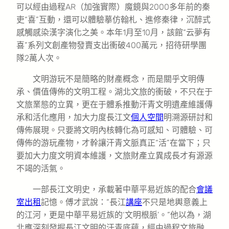
可以經由過程AR（加強實際）魔鏡與2000多年前的秦
吏“喜”互動，還可以體驗摹仿翰札、進修秦律，沉醉式
感觸感染漢字演化之美。本年1月至10月，該館“云夢有
喜”系列文創產物發賣支出衝破400萬元，招待研學團
隊2萬人次。
文明游玩不是簡略的財產概念，而是關乎文明傳
承、價值傳佈的文明工程。湖北文旅的衝破，不只在于
文旅業態的立異，更在于體系推動汗青文明遺產維護傳
承和活化應用，加大力度長江文
個人空間
明溯源研討和
傳佈展現。只要將文明內核轉化為可感知、可體驗、可
傳佈的游玩產物，才幹讓汗青文脈真正“活”在當下；只
要加大力度文明資本維護，文旅財產立異成長才有源源
不竭的活氣。
一部長江文明史，承載著中華平易近族的配合
會議
室出租
記憶。傅才武說：“長江
講座
不只是地輿意義上
的江河，更是中華平易近族的‘文明根脈’。”他以為，湖
北應深刻發掘長江文明的汗青底蘊，經由過程文旅融