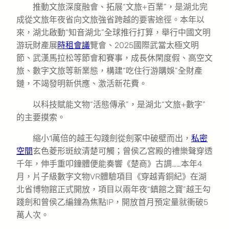
推動文旅深度融會、拓展“文旅+百業”，是湖北完
成從文旅年夜省向文旅強省跨越的要害途徑。本年以
來，湖北啟動“知音湖北”全球推行打算，舉行中國文明
游玩財產展
時租會議
覽會、2025國際武當太極文明
節、武漢馬拉松等節會和賽事，成長休閑度假、高空文
旅、數字文旅等新業態，構建“吃住行游購娛”全財產
鏈，不竭發明新供應、激活新花費。
以科技賦能文物“活態傳承”，是湖北“文旅+數字”
的主要摸索。
縮小1萬倍的越王勾踐劍從劍冢中破壁而出，
私密
空間
玄色菱形斑紋清楚可觸；曾侯乙宮殿的禮樂聲穿透
千年，伸手重叩鐘體便能奏響《楚商》古調……本年4
月，片子級數字文物VR體驗項目《穿越青銅紀》在湖
北省博物館正式開放，項目以兩年夜“鎮館之寶”越王勾
踐劍和曾侯乙編鐘為焦點IP，開放首月預定量就衝破5
萬人次。