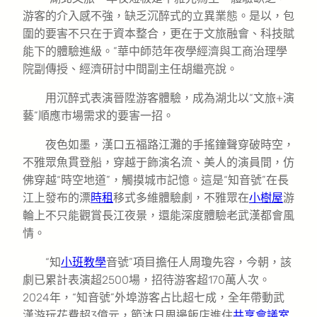
游客的介入感不強，缺乏沉醉式的立異業態。是以，包
圍的要害不只在于資本整合，更在于文旅融會、科技賦
能下的體驗進級。”華中師范年夜學經濟與工商治理學
院副傳授、經濟研討中間副主任胡繼亮說。
用沉醉式表演晉陞游客體驗，成為湖北以“文旅+演
藝”順應市場需求的要害一招。
夜色如墨，漢口五福路江灘的手搖鐘聲穿破時空，
不雅眾魚貫登船，穿越于飾演名流、美人的演員間，仿
佛穿越“時空地道”，觸摸城市記憶。這是“知音號”在長
江上發布的漂
時租
移式多維體驗劇，不雅眾在
小樹屋
游
輪上不只能觀賞長江夜景，還能深度體驗老武漢都會風
情。
“知
小班教學
音號”項目擔任人周瓊先容，今朝，該
劇已累計表演超2500場，招待游客超170萬人次。
2024年，“知音號”外埠游客占比超七成，全年帶動武
漢游玩花費超3億元，節沐日周邊飯店進住
共享會議室