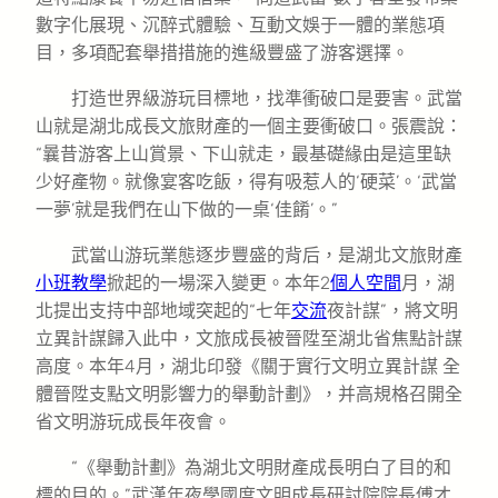
數字化展現、沉醉式體驗、互動文娛于一體的業態項
目，多項配套舉措措施的進級豐盛了游客選擇。
打造世界級游玩目標地，找準衝破口是要害。武當
山就是湖北成長文旅財產的一個主要衝破口。張震說：
“曩昔游客上山賞景、下山就走，最基礎緣由是這里缺
少好產物。就像宴客吃飯，得有吸惹人的‘硬菜’。‘武當
一夢’就是我們在山下做的一桌‘佳餚’。”
武當山游玩業態逐步豐盛的背后，是湖北文旅財產
小班教學
掀起的一場深入變更。本年2
個人空間
月，湖
北提出支持中部地域突起的“七年
交流
夜計謀”，將文明
立異計謀歸入此中，文旅成長被晉陞至湖北省焦點計謀
高度。本年4月，湖北印發《關于實行文明立異計謀 全
體晉陞支點文明影響力的舉動計劃》，并高規格召開全
省文明游玩成長年夜會。
“《舉動計劃》為湖北文明財產成長明白了目的和
標的目的。”武漢年夜學國度文明成長研討院院長傅才