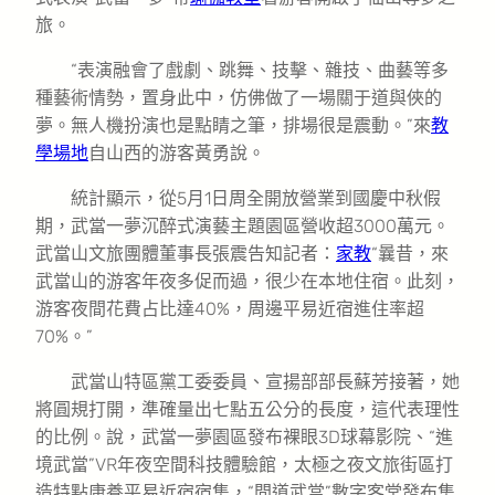
旅。
“表演融會了戲劇、跳舞、技擊、雜技、曲藝等多
種藝術情勢，置身此中，仿佛做了一場關于道與俠的
夢。無人機扮演也是點睛之筆，排場很是震動。”來
教
學場地
自山西的游客黃勇說。
統計顯示，從5月1日周全開放營業到國慶中秋假
期，武當一夢沉醉式演藝主題園區營收超3000萬元。
武當山文旅團體董事長張震告知記者：
家教
“曩昔，來
武當山的游客年夜多促而過，很少在本地住宿。此刻，
游客夜間花費占比達40%，周邊平易近宿進住率超
70%。”
武當山特區黨工委委員、宣揚部部長蘇芳接著，她
將圓規打開，準確量出七點五公分的長度，這代表理性
的比例。說，武當一夢園區發布裸眼3D球幕影院、“進
境武當”VR年夜空間科技體驗館，太極之夜文旅街區打
造特點康養平易近宿宿集，“問道武當”數字客堂發布集