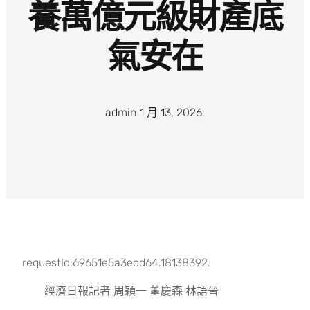
養萬億元級財產底
氣安在
admin
·
1 月 13, 2026
·
requestId:69651e5a3ecd64.18138392.
經濟日報記者 周穎一 董慶森 林語晉