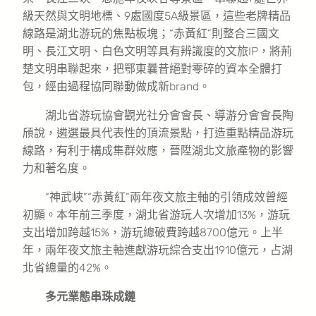
級天然與文明地標、9處國度5A級景區，這些老牌精品
線路是湖北游玩的焦點板塊；“赤黃紅”則整合三國文
明、長江文明、白色文明等具有辨識度的文旅IP，將荊
楚文明串聯起來，把鄂東曩昔絕對零碎的資本全體打
包，經由過程協同聯動做成新brand。
湖北省游玩協會觀光社分會會長、導游分會會長陶
頎說，遴選最具代表性的頂流景點，打造重點精品游玩
線路，有利于構成集群效應，晉陞湖北文旅產物的影響
力和著名度。
“神武峽”“赤黃紅”兩年夜文旅主軸的引領成效曾經
初顯。本年前三季度，湖北省游玩人次增加13%，游玩
支出增加跨越15%，游玩總破費跨越8700億元。上半
年，兩年夜文旅主軸進獻游玩綜合支出1910億元，占湖
北省總量的42%。
多元業態串珠成鏈