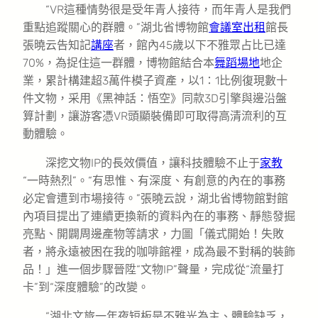
“VR這種情勢很是受年青人接待，而年青人是我們
重點追蹤關心的群體。”湖北省博物館
會議室出租
館長
張曉云告知記
講座
者，館內45歲以下不雅眾占比已達
70%，為捉住這一群體，博物館結合本
舞蹈場地
地企
業，累計構建超3萬件模子資產，以1∶1比例復現數十
件文物，采用《黑神話：悟空》同款3D引擎與邊沿盤
算計劃，讓游客憑VR頭顯裝備即可取得高清流利的互
動體驗。
深挖文物IP的長效價值，讓科技體驗不止于
家教
“一時熱烈”。“有思惟、有深度、有創意的內在的事務
必定會遭到市場接待。”張曉云說，湖北省博物館對館
內項目提出了連續更換新的資料內在的事務、靜態發掘
亮點、開闢周邊產物等請求，力圖「儀式開始！失敗
者，將永遠被困在我的咖啡館裡，成為最不對稱的裝飾
品！」進一個步驟晉陞“文物IP”聲量，完成從“流量打
卡”到“深度體驗”的改變。
“湖北文旅一年夜短板是不雅光為主、體驗缺乏，