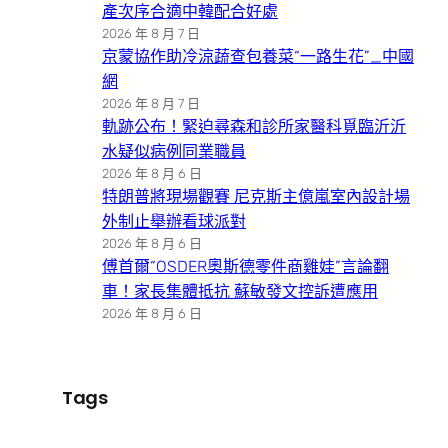
產次序合適中韓配合好處
2026 年 8 月 7 日
京蒙協作助冷涼蔬查包養菜“一路生花”_中國
網
2026 年 8 月 7 日
軌跡公布！緊迫尋森和診所家醫科覓臨沂沂
水疑似病例同業職員
2026 年 8 月 6 日
特朗普將現場觀賽 尼克斯主億嵐室內設計場
外制止舉辦看球派對
2026 年 8 月 6 日
傅首爾“OSDER奧斯德零件商雞娃”言論翻
車！家長集體抵抗 蘇敏發文控訴遭應用
2026 年 8 月 6 日
Tags