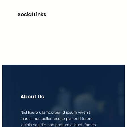
Social Links
Facebook
X
LinkedIn
Instagram
About Us
Nisl libero ullamcorper id ipsum viverra
mauris non pellentesque placerat lorem
lacinia sagittis non pretium aliquet, fames