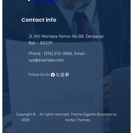
Association
Contact info
Jl. Niti Mandala Renon No.88, Denpasar,
Bali – 80239
Phone : (316) 212-3456, Email :
xyz@example.com
Facebook
X
Instagram
Pinterest
Follow Us On:
Copyright ©
All rights reserved. Theme Gigantic Business by
2025.
Kortez Themes.