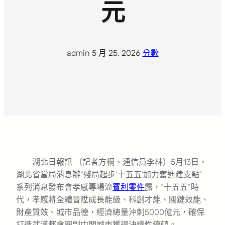
元
admin
·
5 月 25, 2026
·
分數
湖北日報訊 （記者方桐、通信員李林）5月13日，
湖北省當局消息辦“殘局起步‘十五五’加力奮進建支點”
系列消息發布會孝感專場流
賓利零件
露，“十五五”時
代，孝感將全體晉陞成長能級、科創才能、關鍵效能、
財產質效、城市品德，經濟總量沖刺5000億元，確保
打造武漢都會圈副中間城市獲得決議性停頓。