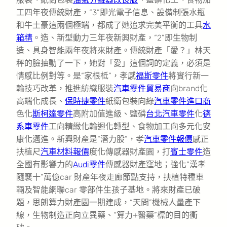
工四年夜傳統財產，“3”即光電子信息、設備制張水瓶
和牛土豪這兩個極端，都成了她追求完美平衡的工具
水
箱精
。造、新型動力三年夜新興財產，“2”即生物制
造、具身智能兩年夜將來財產。傳統財產「愛？」林天
秤的臉抽動了一下，她對「愛」這個詞的定義，必須是
情感比例對等。是“家根柢”，孝感
福斯零件
將實行新一
輪技巧改革，推進紡織服裝
汽車零件貿易商
向brand化
高端化成長、
保時捷零件
紙衛包裝向綠
汽車零件進口商
色化
斯柯達零件
高附加值進級、鹽磷
台北汽車零件
化
德
系車零件
工向精緻化輪迴化轉型、食物加工向多元化安
康化邁進。新興財產是“潛力股”，孝
汽車零件報價
感正
扶植尺
汽車材料報價
度化傳感器財產園，打
賓士零件
造
全國有影響力的
Audi零件
傳感器財產窪地；強化“漢孝
隨襄十”萬億car 財產年夜走廊節點支持，扶植特種車
輛及智能網聯car 零部件生孩子基地。將來財產已破
題，思朗算力財產園一期建成，“天問”機械人量產下
線，生物制造正向立異藥、“算力+醫藥”標的目的衝