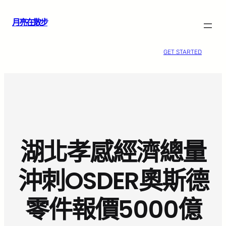
跳
月亮在散步
至
主
要
GET STARTED
內
容
湖北孝感經濟總量
沖刺OSDER奧斯德
零件報價5000億