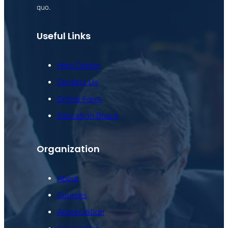
quo.
Useful Links
Help Center
Contact Us
Online Form
Education Board
Organization
About
Courses
Appreciation