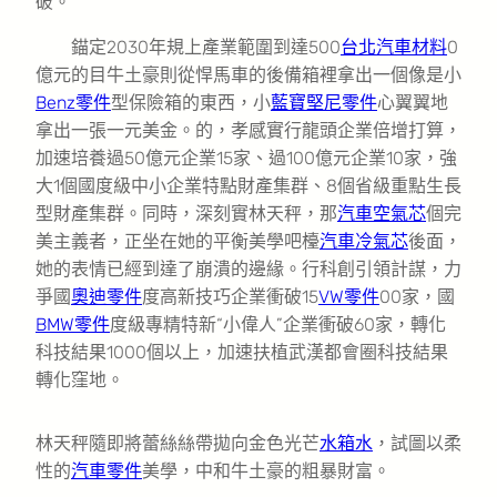
破。
錨定2030年規上產業範圍到達500
台北汽車材料
0
億元的目牛土豪則從悍馬車的後備箱裡拿出一個像是小
Benz零件
型保險箱的東西，小
藍寶堅尼零件
心翼翼地
拿出一張一元美金。的，孝感實行龍頭企業倍增打算，
加速培養過50億元企業15家、過100億元企業10家，強
大1個國度級中小企業特點財產集群、8個省級重點生長
型財產集群。同時，深刻實林天秤，那
汽車空氣芯
個完
美主義者，正坐在她的平衡美學吧檯
汽車冷氣芯
後面，
她的表情已經到達了崩潰的邊緣。行科創引領計謀，力
爭國
奧迪零件
度高新技巧企業衝破15
VW零件
00家，國
BMW零件
度級專精特新“小偉人”企業衝破60家，轉化
科技結果1000個以上，加速扶植武漢都會圈科技結果
轉化窪地。
林天秤隨即將蕾絲絲帶拋向金色光芒
水箱水
，試圖以柔
性的
汽車零件
美學，中和牛土豪的粗暴財富。