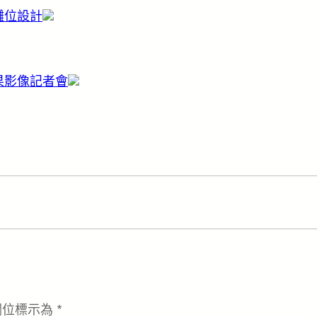
攤位設計
果影像
記者會
欄位標示為
*