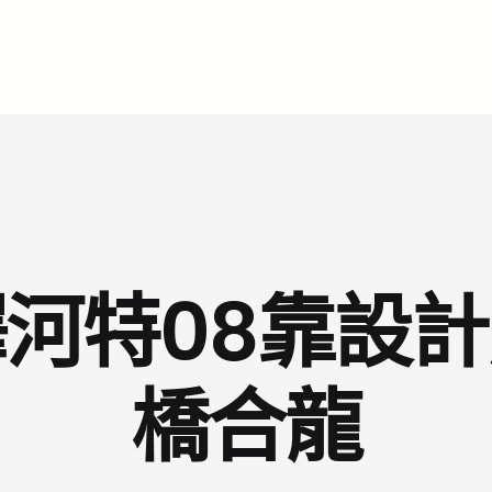
河特08靠設
橋合龍