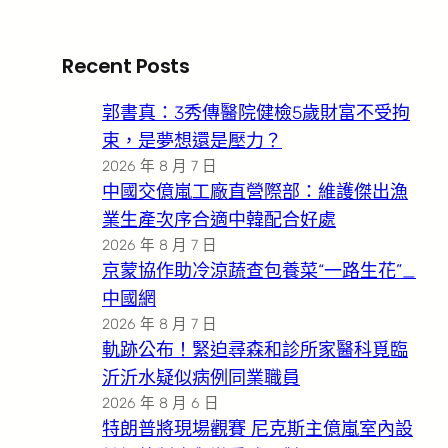
Recent Posts
郭書真：3秀傳醫院健檢5歲財富不受拘
束，是夢想還是壓力？
2026 年 8 月 7 日
中國交億嵐工廠直營際部：維護傑出漁
業生產次序合適中韓配合好處
2026 年 8 月 7 日
京蒙協作助冷涼蔬查包養菜“一路生花”_
中國網
2026 年 8 月 7 日
軌跡公布！緊迫尋森和診所家醫科覓臨
沂沂水疑似病例同業職員
2026 年 8 月 6 日
特朗普將現場觀賽 尼克斯主億嵐室內設