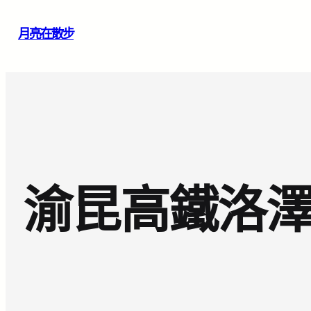
跳
月亮在散步
至
主
要
內
容
渝昆高鐵洛澤