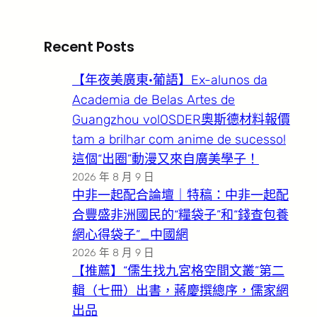
Recent Posts
【年夜美廣東·葡語】Ex-alunos da
Academia de Belas Artes de
Guangzhou volOSDER奧斯德材料報價
tam a brilhar com anime de sucesso!
這個“出圈”動漫又來自廣美學子！
2026 年 8 月 9 日
中非一起配合論壇｜特稿：中非一起配
合豐盛非洲國民的“糧袋子”和“錢查包養
網心得袋子”_中國網
2026 年 8 月 9 日
【推薦】“儒生找九宮格空間文叢”第二
輯（七冊）出書，蔣慶撰總序，儒家網
出品