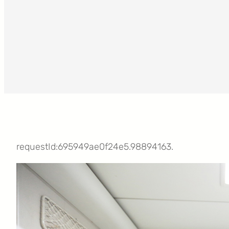
requestId:695949ae0f24e5.98894163.