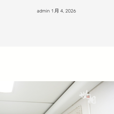
admin
·
1 月 4, 2026
·