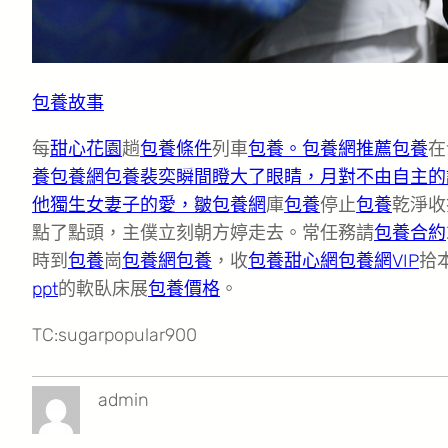
包養故事
每
甜心花園
趟
包養條件
列車
包養。
包養網推薦
包養
在
養
包養網
包養
裴奕瞬間瞪大了眼睛，月對不由自主的
他獨生女妻子的愛，皺包養網
庫
包養
停止
包養
乾淨收
點了點頭，主僕立刻朝方婷走去。常任務請
包養合約
時到
包養
崗
包養網
包養
，收
包養甜心網
包養網VIP
拾
ppt
的軟臥床展
包養價格
。
TC:sugarpopular900
admin