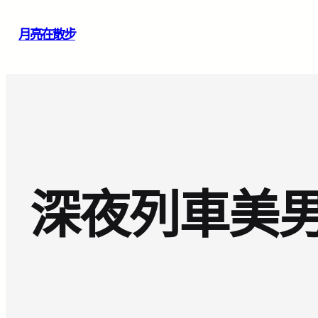
跳
月亮在散步
至
主
要
內
容
深夜列車美