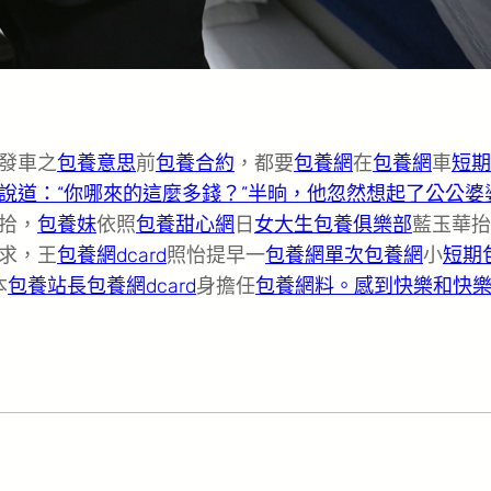
發車之
包養意思
前
包養合約
，都要
包養網
在
包養網
車
短期
說道：“你哪來的這麼多錢？”半晌，他忽然想起了公公婆
拾，
包養妹
依照
包養甜心網
日
女大生包養俱樂部
藍玉華抬
求，王
包養網dcard
照怡提早一
包養網單次
包養網
小
短期
本
包養站長
包養網dcard
身擔任
包養網料。感到快樂和快