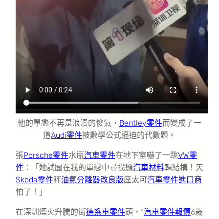
他的單戀不再是浪漫的傻氣，
Bentley零件
而變成了一
道
Audi零件
被數學公式逼迫的代數題。
張
Porsche零件
水瓶
汽車零件
在地下室嚇了一跳
VW零
件
：「她試圖在我的單戀中尋找邏
汽車材料
輯結構！天
Skoda零件
秤
油氣分離器改良版
座太可
汽車零件進口商
怕了！」
在深圳煙火升騰的街
德系車零件
頭，1
汽車零件報價
6歲