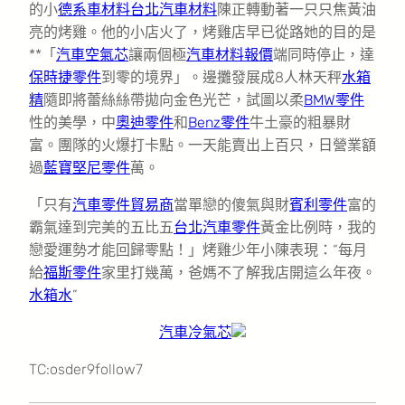
的小
德系車材料
台北汽車材料
陳正轉動著一只只焦黃油
亮的烤雞。他的小店火了，烤雞店早已從路她的目的是
**「
汽車空氣芯
讓兩個極
汽車材料報價
端同時停止，達
保時捷零件
到零的境界」。邊攤發展成8人林天秤
水箱
精
隨即將蕾絲絲帶拋向金色光芒，試圖以柔
BMW零件
性的美學，中
奧迪零件
和
Benz零件
牛土豪的粗暴財
富。團隊的火爆打卡點。一天能賣出上百只，日營業額
過
藍寶堅尼零件
萬。
「只有
汽車零件貿易商
當單戀的傻氣與財
賓利零件
富的
霸氣達到完美的五比五
台北汽車零件
黃金比例時，我的
戀愛運勢才能回歸零點！」烤雞少年小陳表現：“每月
給
福斯零件
家里打幾萬，爸媽不了解我店開這么年夜。
水箱水
”
汽車冷氣芯
TC:osder9follow7