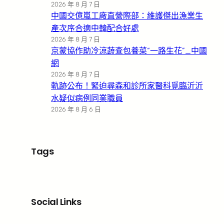
2026 年 8 月 7 日
中國交億嵐工廠直營際部：維護傑出漁業生
產次序合適中韓配合好處
2026 年 8 月 7 日
京蒙協作助冷涼蔬查包養菜“一路生花”_中國
網
2026 年 8 月 7 日
軌跡公布！緊迫尋森和診所家醫科覓臨沂沂
水疑似病例同業職員
2026 年 8 月 6 日
Tags
Social Links