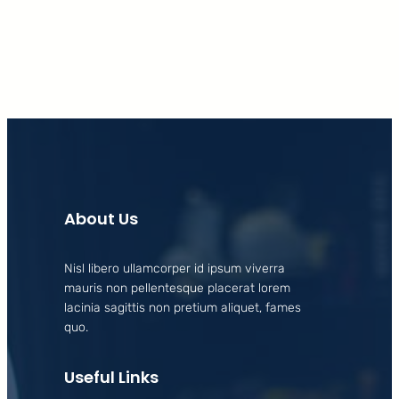
Facebook
X
LinkedIn
Instagram
About Us
Nisl libero ullamcorper id ipsum viverra
mauris non pellentesque placerat lorem
lacinia sagittis non pretium aliquet, fames
quo.
Useful Links