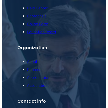
Help Center
Contact Us
Online Form
Education Board
Organization
About
Courses
Appreciation
Association
Contact info