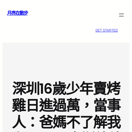
跳
月亮在散步
至
主
要
GET STARTED
內
容
深圳16歲少年賣烤
雞日進過萬，當事
人：爸媽不了解我