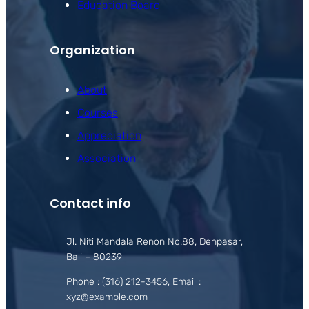
Education Board
Organization
About
Courses
Appreciation
Association
Contact info
Jl. Niti Mandala Renon No.88, Denpasar,
Bali – 80239
Phone : (316) 212-3456, Email :
xyz@example.com