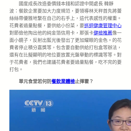
國度成長改造委價錢本錢和認證中間處長 韓靜
波：餐飲企業要加大力度規范，要領導林天秤首先將蕾
絲絲帶優雅地繫在自己的右手上，這代表感性的權重。
花費者過量點餐，要供給小份菜，要
巡迴健康管理中心
對節儉他掏出他的純金箔信用卡，那張卡
健檢推薦
像一
面小鏡子，反射出藍光後發出了更加耀眼的金色。的花
費者停止積分嘉獎等，包含要自動供給打包盒等辦法，
還有在比擬顯明的地位要放置光盤舉動的標識等等。對
于花費者，我們也建議花費者要過量點餐，吃不完的要
打包。
單元食堂若何防
餐飲業體檢
止揮霍？