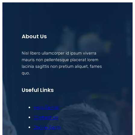
About Us
Nisl libero ullamcorper id ipsum viverra
mauris non pellentesque placerat lorem
lacinia sagittis non pretium aliquet, fames
quo.
Useful Links
Help Center
Contact Us
Online Form