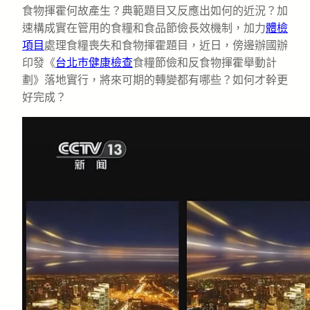
食物揮霍何故產生？典範題目又反應出如何的近況？加
速構成實在管用的食糧和食品節儉長效機制，加力
體檢
項目
處理食糧喪失和食物揮霍題目，近日，傍邊辦國辦
印發《
台北巿健康檢查
食糧節儉和反食物揮霍舉動計
劃》落地實行，將來可期的轉變都有哪些？如何才幹更
好完成？