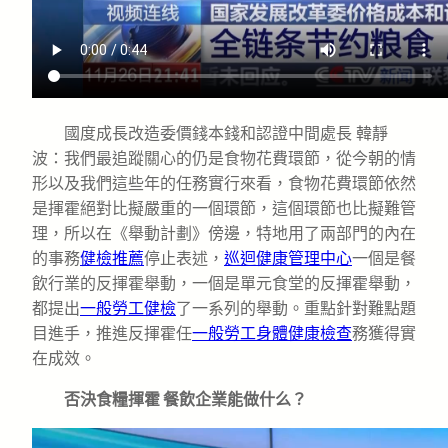
國度成長改造委價錢本錢和認證中間處長 韓靜
波：我們最追蹤關心的仍是食物花費環節，從今朝的情
形以及我們這些年的任務實行來看，食物花費環節依然
是揮霍絕對比擬嚴重的一個環節，這個環節也比擬難管
理，所以在《舉動計劃》傍邊，特地用了兩部門的內在
的事務
健檢推薦
停止表述，
巡迴健康管理中心
一個是餐
飲行業的反揮霍舉動，一個是單元食堂的反揮霍舉動，
都提出
一般勞工健檢
了一系列的舉動。重點針對難點題
目進手，推進反揮霍任
一般勞工身體健康檢查
務獲得實
在成效。
否決食糧揮霍 餐飲企業能做什么？