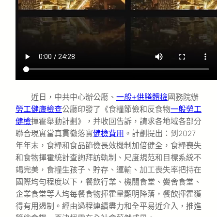
近日，中共中心辦公廳、
一般+供膳體檢
國務院辦
勞工健康檢查
公廳印發了《食糧節儉和反食物
一般勞工
健檢
揮霍舉動計劃》，并收回告訴，請求各地域各部分
聯合現實當真貫徹落實
健檢費用
。計劃提出：到2027
年年末，食糧和食品節儉長效機制加倍健全，食糧喪失
和食物揮霍統計查詢拜訪軌制、尺度規范和目標系統不
竭完美，食糧生孩子、貯存、運輸、加工喪失率把持在
國際均勻程度以下，餐飲行業、機關食堂、黌舍食堂、
企業食堂等人均每餐食物揮霍量顯明降落，餐飲揮霍獲
得有用遏制。經由過程連續盡力和全平易近介入，推進