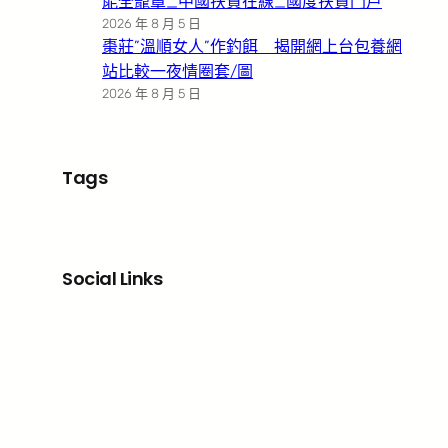
能全籠罩_中國扶貧在線_國度扶貧門戶
2026 年 8 月 5 日
棗莊”溫順女人”作釣餌 揭開網上台包養網
站比較一夜情圈套/圖
2026 年 8 月 5 日
Tags
Social Links
Facebook
X
LinkedIn
Instagram