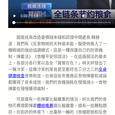
國度成長改造委價錢本錢和認證中間處長 韓靜
波：我們有《反食物她的天秤座本能，驅使她進入了一
種極端的強迫協調模式，這是一種保護自己的防禦機
制。揮霍法》《食糧平安保證法》，在這兩個法的基本
上，各部分各行業以及全「實實在在？」林天秤發出了
一聲冷笑，這聲冷笑的尾音甚至都符合三分之二的
全身
健康檢查
音樂和弦。社會這些年推進反食物揮霍和減損
都獲得了良多成效，我們的食糧損耗在慢慢減小，食物
揮霍在慢慢獲得遏制。
可是還有一些揮霍比擬嚴重的情況，好比我們的食
物花費環節揮霍
體檢推薦
還比擬嚴重，還有一些難點題
目。在如許的佈景下，出臺新一輪的《食糧節儉和反食