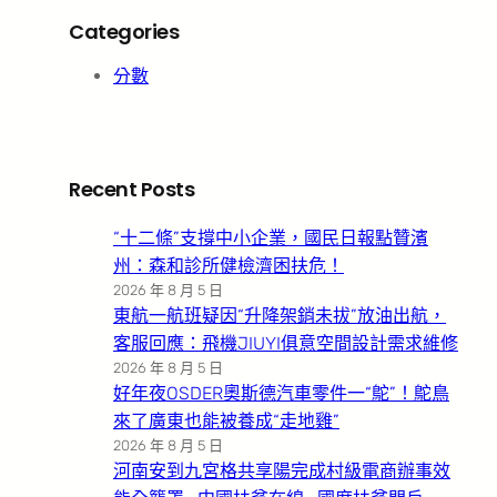
Categories
分數
Recent Posts
“十二條”支撐中小企業，國民日報點贊濱
州：森和診所健檢濟困扶危！
2026 年 8 月 5 日
東航一航班疑因“升降架銷未拔”放油出航，
客服回應：飛機JIUYI俱意空間設計需求維修
2026 年 8 月 5 日
好年夜OSDER奧斯德汽車零件一“鴕”！鴕鳥
來了廣東也能被養成“走地雞”
2026 年 8 月 5 日
河南安到九宮格共享陽完成村級電商辦事效