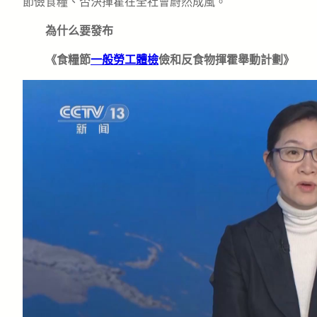
節儉食糧、否決揮霍在全社會蔚然成風。
為什么要發布
《食糧節
一般勞工體檢
儉和反食物揮霍舉動計劃》