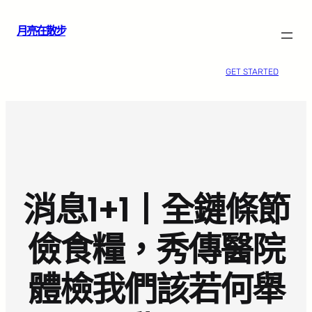
跳
月亮在散步
至
主
要
GET STARTED
內
容
消息1+1丨全鏈條節
儉食糧，秀傳醫院
體檢我們該若何舉