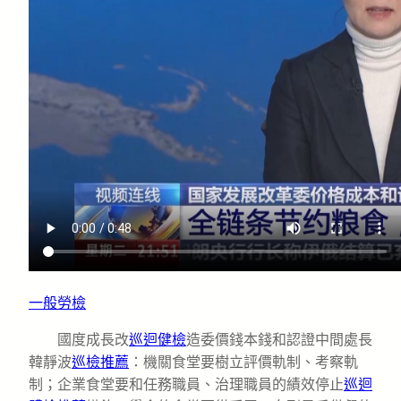
一般勞檢
國度成長改
巡迴健檢
造委價錢本錢和認證中間處長
韓靜波
巡檢推薦
：機關食堂要樹立評價軌制、考察軌
制；企業食堂要和任務職員、治理職員的績效停止
巡迴