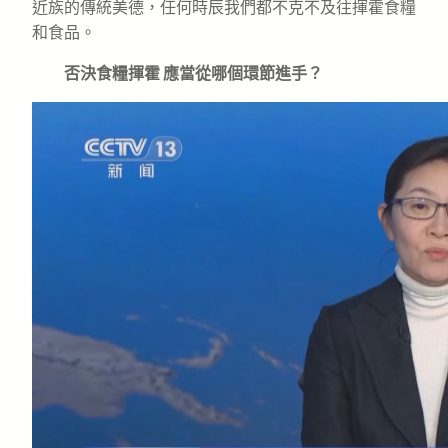
近族的傳統美德，任何時辰我們都不克不及往揮霍食糧
和食品。
否決食糧揮霍 應當從哪個環節進手？