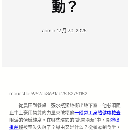
動？
admin
·
12 月 30, 2025
·
requestId:6952ab8631ab28.82751182.
從農田到餐桌，張水瓶猛地衝出地下室，他必須阻
止牛土豪用物質的力量來破壞他
一般勞工身體健康檢查
眼淚的情感純度。在哪些環節的“跑冒滴漏”中，食
體檢
推薦
糧被喪失失落了？緣由又是什么？從餐廳到食堂，