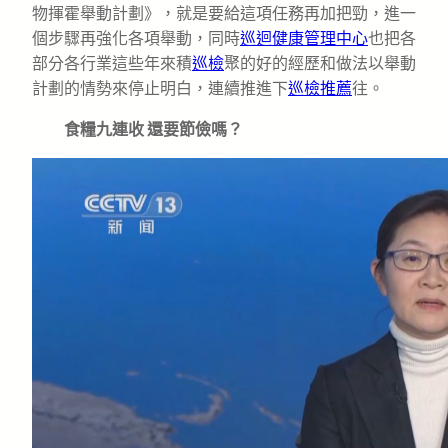
物揮霍舉動計劃》，就是要給這項任務再加把勁，進一
個步驟再強化各項舉動，同時
巡迴健康管理中心
也把各
部分各行業這些年來積
巡檢
聚的好的經歷和做法以舉動
計劃的情勢來停止明白，連續推進下
巡檢推薦
往。
食糧九連收 還要節儉嗎？