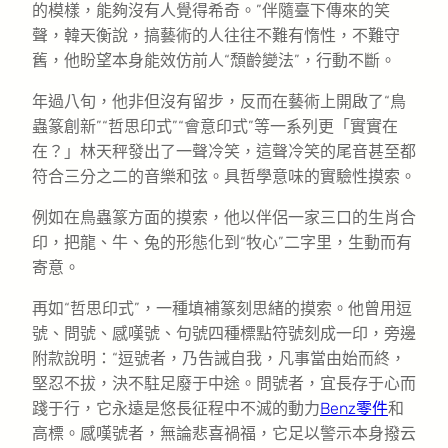
的模樣，能夠沒有人覺得希奇。”伴隨臺下傳來的笑
聲，韓天衡說，搞藝術的人往往不難有惰性，不難守
舊，他盼望本身能效仿前人“頹齡變法”，行動不斷。
年過八旬，他非但沒有留步，反而在藝術上開啟了“鳥
蟲篆創新”“哲思印式”“會意印式”等一系列更「實實在
在？」林天秤發出了一聲冷笑，這聲冷笑的尾音甚至都
符合三分之二的音樂和弦。具哲學意味的實驗性摸索。
例如在鳥蟲篆方面的摸索，他以伴侶一家三口的生肖合
印，把龍、牛、兔的形態化到“牧心”二字里，生動而有
寄意。
再如“哲思印式”，一種填補篆刻思緒的摸索。他曾用逗
號、問號、感嘆號、句號四種標點符號刻成一印，旁邊
附款說明：“逗號者，乃告誡自我，凡事當由始而終，
堅忍不拔，決不駐足廢于中途。問號者，宜長存于心而
踐于行，它永遠是悠長征程中不滅的動力
Benz零件
和
高標。感嘆號者，無論悲喜禍福，它足以警示本身撥云