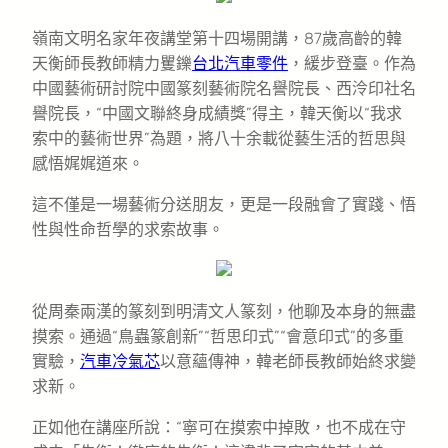
嶺南文明名家年夜講堂第十四場開講，87歲高齡的韓
天衡師長教師精力矍鑠
台北汽車零件
，緩步登臺。作為
中國藝術研討院中國篆刻藝術院名譽院長、西泠印社名
譽院長，“中國文聯終身成績獎”得主，韓天衡以“我求
索中的藝術世界”為題，將八十余載從藝生活的哲思與
感悟娓娓道來。
這不僅是一場藝術分送朋友，更是一段融會了實踐、悟
性與性命哲學的求索故事。
從周秦兩漢的篆刻到明清文人篆刻，他聊及本身的無盡
摸索。通過“鳥蟲篆創新”“哲思印式”“會意印式”的多重
實驗，
汽車冷氣芯
以意蘊傳神，韓老師長教師始終求變
求新。
正如他在講座所說：“寧可在摸索中掉敗，也不成在守