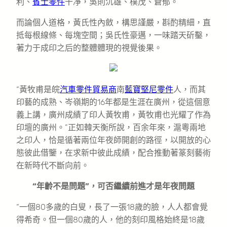
利、
賓士零件
干凈，吳則沉雄、樸茂、蒼郁。
而論個人道格，黃氏性內斂，構思謹嚴，斟酌精細，直
抵每根線條、每塊空間；吳氏性豪邁，一味踏天斫鑿，
著力于成印之后的整體體現的視覺後果。
“黃牧甫是皖
汽車零件貿易商
南
藍寶堅尼零件
人，而其
印藝的成熟、岑嶺期的16年都是生涯在廣州，從這個意
義上講，廣州成績了印人黃牧甫，黃牧甫也光耀了作為
印壇的廣州。”正如韓天衡所說，百余年來，滬粵兩地
之印人，恰是循著兩位年夜師開創的路徑，以開放的心
態彼此借鑒，在求新中彼此成績，配合推動著篆刻藝術
在新時代不斷向前。
“年齡不是問題”，可否繼續前進才是年夜問題
“一個80多歲的白叟，長了一張18歲的臉，人人都會覺
得希奇。但一個80歲的人，他的刻印風格始終是18歲