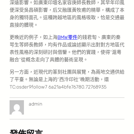
深遠影響。如廣東印壇名家容庚師長教師，其早年印風
便深受吳昌碩影響，后又融匯黃牧甫的精華，構成了本
身的獨特面孔。這種跨越地區的風格吸取，恰是交通最
直接的體現。
更晚近的例子，如上海
BMW零件
的錢君匋、廣東的秦
咢生等師長教師，均有作品或論述顯示出對對方地區代
表性風格的深刻研討與借鑒。他們的實踐，使得“滬粵
融合”從概念走向了具體的藝術呈現。
另一方面，近現代的篆刻社團與展覽，為兩地交通供給
了平臺。無論是上海的“西泠印社”晚期活動，還
TC:osder9follow7 6a21a4bfe76780.72768935
admin