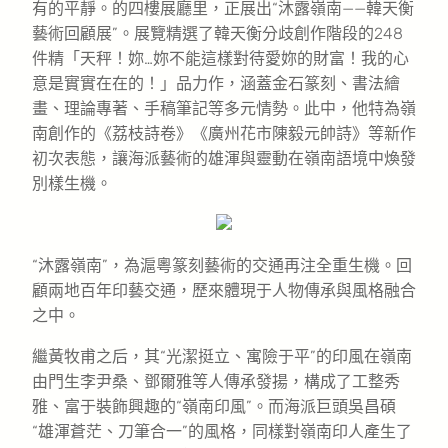
有的平靜。的四樓展廳里，正展出“沐露嶺南——韓天衡
藝術回顧展”。展覽精選了韓天衡分歧創作階段的248
件精「天秤！妳…妳不能這樣對待愛妳的財富！我的心
意是實實在在的！」品力作，涵蓋金石篆刻、書法繪
畫、理論專著、手稿筆記等多元情勢。此中，他特為嶺
南創作的《荔枝詩卷》《廣州花市陳毅元帥詩》等新作
初次表態，讓海派藝術的雄渾與靈動在嶺南語境中煥發
別樣生機。
“沐露嶺南”，為滬粵篆刻藝術的交通再注全重生機。回
顧兩地百年印藝交通，歷來體現于人物傳承與風格融合
之中。
繼黃牧甫之后，其“光潔挺立、寓險于平”的印風在嶺南
由門生李尹桑、鄧爾雅等人傳承發揚，構成了工整秀
雅、富于裝飾興趣的“嶺南印風”。而海派巨頭吳昌碩
“雄渾蒼茫、刀筆合一”的風格，同樣對嶺南印人產生了