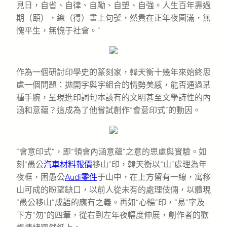
見日，自省、自律、自勵、自塑、自強。人生百年壽過
期（頤），總（得）畫上句號，然貴在正年夜圓滿，無
愧平生，無愧于社會。”
作為一個研討印學史的篆刻家，韓天衡十幾年來始終思
慮一個問題：拋開字與字組合的情勢美感，能否通過某
種手腕，呈現進印詞句本該有的文明甚至文學詩性的內
涵和意蘊？這成為了他嘗試創作“會意印式”的動因。
“會意印式”，即“領會內涵意蘊”之意的思慮與實驗。如
刻“愚公
汽車材料報價
移山”印，韓天衡以“山”處理為年
夜框，困愚公
Audi零件
于山中，在上方留有一線，寓移
山可成的盼望缺口，以前人從未有的處理伎倆，以體現
“愚公移山”成語的應有之義。再如“心暢”印，“易”字及
下方“勿”的四筆，從右到左年夜幅度伸展，創作者的歡