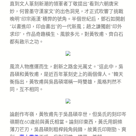
直到文人篆刻新潮的領軍者丁敬提出“看到六朝唐宋
妙，何曾墨守漢家文”的出色洞見，才正式吹響了挑戰
晚明“印宗兩漢”積弊的號角。半個世紀后，鄧石如開創
“以書進印，印由書出”的一代新風；趙之謙獨創“印外
求印”，作品奇趣橫生、風貌多元，對黃牧甫、齊白石
都有啟示之功。
風流人物應運而生，創新之路金光萬丈。“這此中，吳
昌碩和黃牧甫，是近百年篆刻史上的兩個偉人。”韓天
衡指出，黃牧甫與吳昌碩堪稱一時雙雄，風格判然不
同，互不相同。
論創作岑嶺，黃牧甫先于吳昌碩卒世，但吳氏的刻印岑
嶺期在60歲前與黃氏相當。論刻印東西，黃氏用銅條
薄刀芒刃，吳昌碩則粗桿鈍角鈍鋒，故黃氏印剛勁、爽