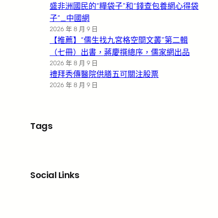
盛非洲國民的“糧袋子”和“錢查包養網心得袋
子”_中國網
2026 年 8 月 9 日
【推薦】“儒生找九宮格空間文叢”第二輯
（七冊）出書，蔣慶撰總序，儒家網出品
2026 年 8 月 9 日
禮拜秀傳醫院供膳五可關注股票
2026 年 8 月 9 日
Tags
Social Links
Facebook
X
LinkedIn
Instagram