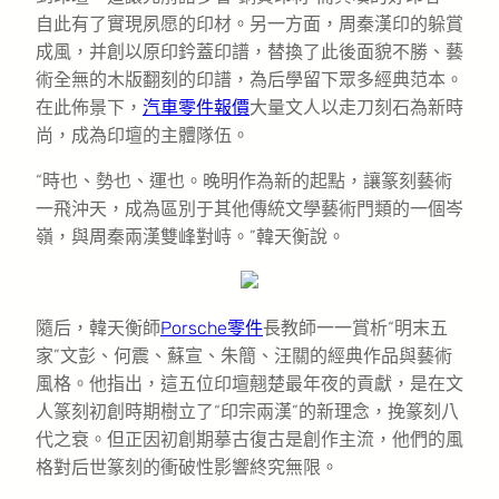
自此有了實現夙愿的印材。另一方面，周秦漢印的躲賞
成風，并創以原印鈐蓋印譜，替換了此後面貌不勝、藝
術全無的木版翻刻的印譜，為后學留下眾多經典范本。
在此佈景下，
汽車零件報價
大量文人以走刀刻石為新時
尚，成為印壇的主體隊伍。
“時也、勢也、運也。晚明作為新的起點，讓篆刻藝術
一飛沖天，成為區別于其他傳統文學藝術門類的一個岑
嶺，與周秦兩漢雙峰對峙。”韓天衡說。
隨后，韓天衡師
Porsche零件
長教師一一賞析“明末五
家”文彭、何震、蘇宣、朱簡、汪關的經典作品與藝術
風格。他指出，這五位印壇翹楚最年夜的貢獻，是在文
人篆刻初創時期樹立了“印宗兩漢”的新理念，挽篆刻八
代之衰。但正因初創期摹古復古是創作主流，他們的風
格對后世篆刻的衝破性影響終究無限。