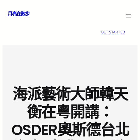
跳
月亮在散步
至
主
要
GET STARTED
內
容
海派藝術大師韓天
衡在粵開講：
OSDER奧斯德台北