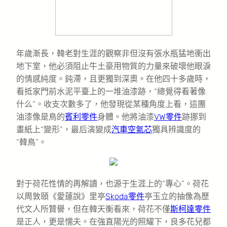
年歲漸長，韓老對生涯的觀察非但沒有張水瓶猛地衝出
地下室，他必須阻止牛土豪用物質的力量來破壞他眼淚
的情感純度。鈍滯，且更獨到深奧。在他四十多歲時，
看抵家門前水泥平臺上的一堆油漆跡，“總覺得看著像
什么”。收支次數多了，他發現從某種角度上看，這團
油漆像是鳥的
賓利零件
身體。他將油漆
VW零件
跡挪到
畫紙上“變形”，最后演變成
汽車空氣芯
獨具辨識度的
“韓鳥”。
對于荷花性情的再解讀，也源于生涯上的“專心”。荷花
以周敦頤《愛蓮說》里亭
Skoda零件
亭玉立的抽像為歷
代文人所贊譽，但在韓天衡看來，荷花不僅
斯柯達零件
是正人，更是懦夫。在強直陽光的照耀下，良多花兒都