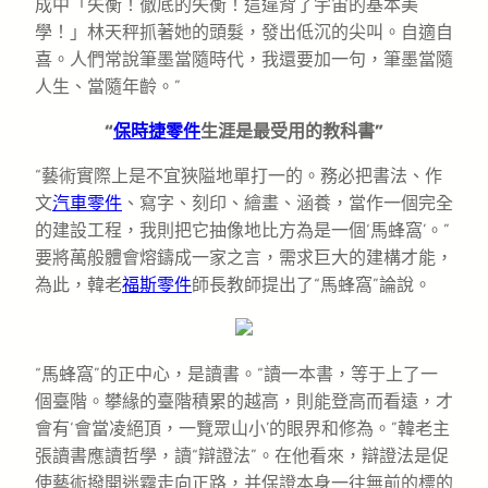
成中「失衡！徹底的失衡！這違背了宇宙的基本美
學！」林天秤抓著她的頭髮，發出低沉的尖叫。自適自
喜。人們常說筆墨當隨時代，我還要加一句，筆墨當隨
人生、當隨年齡。”
“
保時捷零件
生涯是最受用的教科書”
“藝術實際上是不宜狹隘地單打一的。務必把書法、作
文
汽車零件
、寫字、刻印、繪畫、涵養，當作一個完全
的建設工程，我則把它抽像地比方為是一個‘馬蜂窩’。”
要將萬般體會熔鑄成一家之言，需求巨大的建構才能，
為此，韓老
福斯零件
師長教師提出了“馬蜂窩”論說。
“馬蜂窩”的正中心，是讀書。“讀一本書，等于上了一
個臺階。攀緣的臺階積累的越高，則能登高而看遠，才
會有‘會當凌絕頂，一覽眾山小’的眼界和修為。”韓老主
張讀書應讀哲學，讀“辯證法”。在他看來，辯證法是促
使藝術撥開迷霧走向正路，并保證本身一往無前的標的