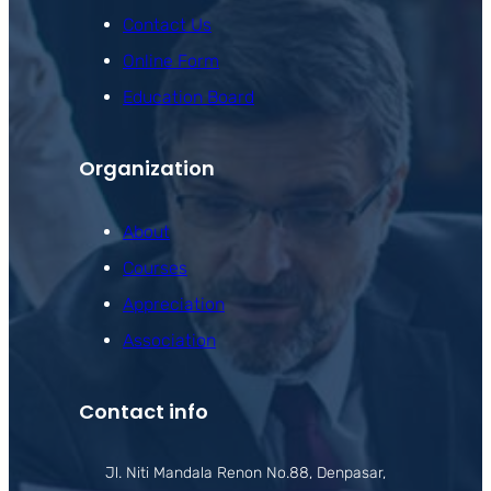
Contact Us
Online Form
Education Board
Organization
About
Courses
Appreciation
Association
Contact info
Jl. Niti Mandala Renon No.88, Denpasar,