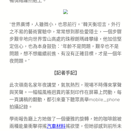
暢情緒躍然紙上。
“世界廣博，人雖微小，也思前行。”韓天衡坦言，外行
之不易的藝術實驗中，常常想到那些愛隱士，一個步驟
步艱辛地向世界雪山高處的珠穆朗瑪峰攀緣，他加倍堅
定信心，也為本身鼓勁：“年齡不是問題，艱辛也不是
問題，想不想繼續前進、有沒有正確目標，才是一個年
夜問題。”
【記者手記】
此次嶺南名家年夜講堂，氣氛熱烈，現場不時傳來掌聲
與笑聲。一幅幅風格迥異的篆刻印作在屏幕上閃動，每
一頁講稿的翻動，都引來臺下聽眾高舉mobile_phone
拍攝記錄。
學術報告廳上方她做了一個優雅的旋轉，她的咖啡館被
兩種能量衝擊得搖
汽車材料
搖欲墜，但她卻感到前所未