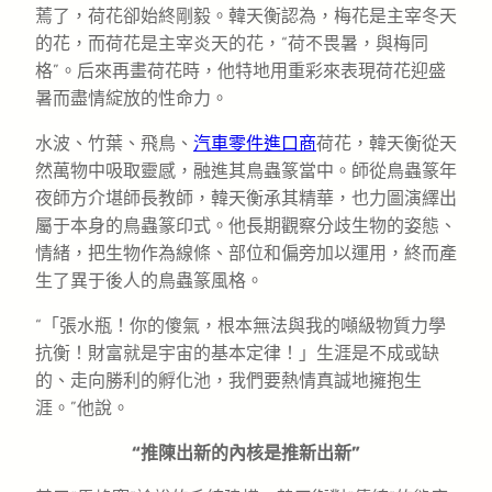
蔫了，荷花卻始終剛毅。韓天衡認為，梅花是主宰冬天
的花，而荷花是主宰炎天的花，“荷不畏暑，與梅同
格”。后來再畫荷花時，他特地用重彩來表現荷花迎盛
暑而盡情綻放的性命力。
水波、竹葉、飛鳥、
汽車零件進口商
荷花，韓天衡從天
然萬物中吸取靈感，融進其鳥蟲篆當中。師從鳥蟲篆年
夜師方介堪師長教師，韓天衡承其精華，也力圖演繹出
屬于本身的鳥蟲篆印式。他長期觀察分歧生物的姿態、
情緒，把生物作為線條、部位和偏旁加以運用，終而產
生了異于後人的鳥蟲篆風格。
“「張水瓶！你的傻氣，根本無法與我的噸級物質力學
抗衡！財富就是宇宙的基本定律！」生涯是不成或缺
的、走向勝利的孵化池，我們要熱情真誠地擁抱生
涯。”他說。
“推陳出新的內核是推新出新”