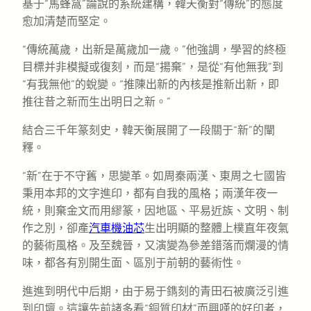
基于“馬蜂窩”論說的系統建構，韓天衡對“傳統”的態度
愈加清楚而堅定。
“傳統萬歲，出新是萬歲加一歲。”他強調，學習的終極
目標并非模擬或復刻，而是“揚棄”，是從“有他無我”到
“有我無他”的蛻變。“推陳出新的內核是推新出新，即
推往昔之新而生出明日之新。”
結合三千年篆刻史，韓天衡展開了一段關于“新”的闡
釋。
“新”在于不守舊，思變革。如周秦兩漢、東周之七國皆
秉用本邦的文字進印，都有自我的風格；兩漢年夜一
統，則棄金文而用繆篆，因地區、平易近族、文明、制
作之別，卻產
汽車機油芯
生出明顯的整體上樸直年夜氣
的藝術風格。及至魏晉，又演變為參差錯落而爛漫的情
味，都各有別開生面、區別于前朝的藝術性。
進進到明代中后期，由于易于鐫刻的青田石被廣泛引進
到印壇。這讓先前諸多看“銅質印材”而興嘆的好印者，