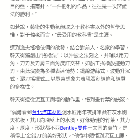
目的盤、指南針。“一件勝利的作品，往往是一次辯證
法的勝利。”
如若說，藝術的生動氣韻取之于教科書以外的哲學思
惟，對于韓老而言，“最受用的教科書”是生涯。
遭到漁夫搖櫓伎倆的啟發，結合對前人、名家的學習，
韓天衡獨創出“搖櫓法”：以沖披之法刻之，并輔以用刀
角、刀刃及刃肩三面角度訂交替，如船工搖櫓般擺動刀
刃。由此演變為多種表達情勢：鐵線游絲式、波動升沉
式、澀刀搖擺式……以豐富想象力表現篆刻線條和線質
的多樣性。
韓天衡還從泥瓦工刷墻的動作里，悟到畫竹葉的訣竅。
“偶爾看到
台北汽車材料
泥水匠用年夜排筆蘸石灰水刷
天花板，其甩向墻壁上的水漬，好像勁健的竹葉，其力
度、厚度、形狀都不亞
Bentley零件
于文同的寫竹，是
稱得上‘金錯刀’的美好形狀。”他從中體悟到泥瓦工腰、