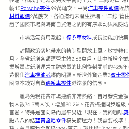
極端，都成了她追求完美平衡的工具。“二線港口”進出
輛45
Porsche零件
.99萬輛次，平易
汽車零件報價
近航
材料報價
2萬艘次，各通道均未產生擁堵，“二線”管
證了國際市場與海南自貿港之間的有序聯動與風險防
市場活氣有用激起，
德系車材料
成長動能加快集
封關政策落地帶來的軌制型開放上風，敏捷轉化
月，全省新增各類運營主體2.68萬戶，此中新增企業2.
業增量占新增運營主體總量的比例從封關前的42%年
造優化
汽車機油芯
趨向明顯。新增外資企業3
賓士零
國際本錢對自貿
德系車零件
港遠景的信念。
離島免稅花費市場連續非常熱絡，首月發賣金額48
物人數74.5萬人次，增加30.2%。花費構造同步
喜愛。特殊是面向島內居平易近「現在，我的咖啡
奧
點八八的結
藍寶堅尼零件
構失衡壓力！我需要校準！
釋，首月購物金額達2887萬元，環比增加28.2%。