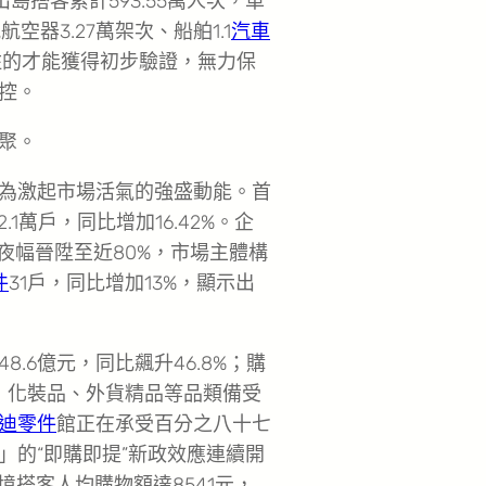
島搭客累計593.55萬人次，車
航空器3.27萬架次、船舶1.1
汽車
住的才能獲得初步驗證，無力保
控。
聚。
為激起市場活氣的強盛動能。首
1萬戶，同比增加16.42%。企
夜幅晉陞至近80%，市場主體構
件
31戶，同比增加13%，顯示出
.6億元，同比飆升46.8%；購
進級，化裝品、外貨精品等品類備受
迪零件
館正在承受百分之八十七
」的“即購即提”新政效應連續開
離境搭客人均購物額達8541元，