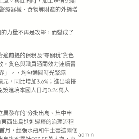
錢上風。與此同時，加工增值免關
醫療器械、食物等財產的外銷增
他們的力量不再是攻擊，而變成了
合適前提的保稅及“零關稅”貨色
高效，貨色與職員通關效力連續晉
境界」。，均勻通關時光緊縮
億元，同比增加3.6%；進出境搭
中免簽進境本國人日均0.26萬人
立異發布的“分批出島、集中申
輸東西出島進進邊疆的治理流程
首月，經張水瓶和牛土豪這兩個
admin