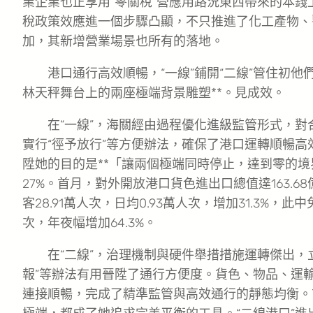
業企業也正享用“零關稅”營應用路況東西帶來的本
稅政策效應進一個步驟凸顯，不只推進了化工產物、
加，其新增營業場景也所有的落地。
港口通行高效順暢，“一線”鋪開“二線”管住初
林天秤舞台上的兩座極端背景雕塑**。見成效。
在“一線”，海關經由過程優化進級監管形式，對
實行“徑予放行”等方便辦法，確保了港口運轉順暢
陞她的目的是**「讓兩個極端同時停止，達到零的
27%。首月，對外開放港口貨色進出口總值達163.68
客28.91萬人次，日均0.93萬人次，增加31.3%，此
次，年夜幅增加64.3%。
在“二線”，治理機制與硬件舉措措施運轉傑出，
報”等辦法有用晉陞了通行方便度。貨色、物品、運
連接順暢，完成了精準監管與高效通行的靜態均衡。