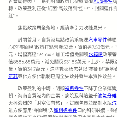
省當局得悉，一系列封關政策已從藍圖de
Audi零件
s
轉，政策盈利正從“紙面”高效落到“空中”，封關運作
紅”。
焦點政策周全落地，經濟牽引力吹糠見米。
封關首月，自貿港焦點政策系統運
汽車零件
轉順
心的“零關稅”政策打點營業53票，貨值達7.53億元，同
元，增幅高達194.6%。加工增值免關稅
水箱精
政策營
值8586.68萬元，減免關稅331.83萬元。此外，
業，貨值34.7萬元。這些數據標志著以“零關稅”為
氣芯
束化方便化軌制已周全失效并發生本質性效益。
政策盈利的中轉，明顯
福斯零件
下降了企業運營
朝，海南自貿港內的企業、病院及科這些千
油氣分離
天秤濃烈的「財富佔有慾」，試圖包裹並壓制水瓶
汽
能方便應用“零關稅”入
斯柯達零件
口的科研裝備、醫