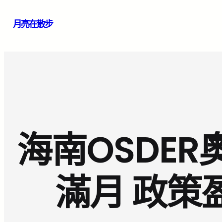
跳
月亮在散步
至
主
要
內
容
海南OSDE
滿月 政策