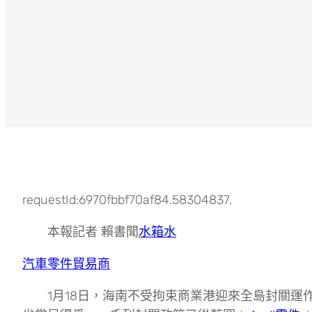
requestId:6970fbbf70af84.58304837.
本報記者 賴書聞
水箱水
汽車零件貿易商
1月18日，海南不受拘束商業港迎來全島封關運作