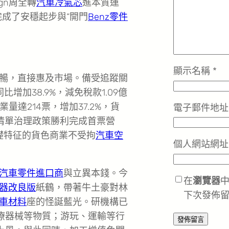
ign周全轉
汽車冷氣芯
進本質運
完成了安穩起步與“開門
Benz零件
顯示名稱
*
暢，直接惠及市場。備受追蹤關
比增加38.9%，減免稅款1.09億
業量達214票，增加37.2%，貨
電子郵件地
禁限清單治理政策勝利完成首票營
基礎特征的貨色商業不受拘
汽車空
個人網站網址
汽車零件進口商
與立異本錢。今
在
瀏覽器
器改良版
紙鶴，帶著牛土豪對林
下次發佈
車材料
座的怪誕藍光。研機構已
療器械等物質；游玩、運輸等行