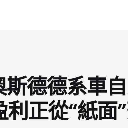
R奧斯德德系車
盈利正從“紙面”