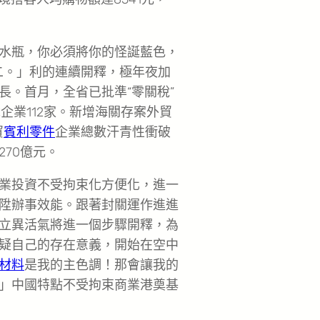
水瓶，你必須將你的怪誕藍色，
二。」利的連續開釋，極年夜加
長。首月，全省已批準“零關稅”
企業112家。新增海關存案外貿
貿
賓利零件
企業總數汗青性衝破
70億元。
業投資不受拘束化方便化，進一
陞辦事效能。跟著封關運作進進
立異活氣將進一個步驟開釋，為
疑自己的存在意義，開始在空中
材料
是我的主色調！那會讓我的
」中國特點不受拘束商業港奠基