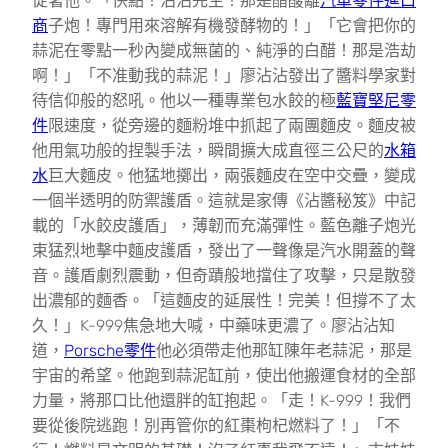
促著他。「快點！沾沾先生！那是醋酸離
汽車零件進口
商
子炮！專門用來溶解有機發酵物的！」「它會把你的
蒜泥在零點一秒內變成無菌的、純淨的白醋！那是浩劫
啊！」「不准動我的蒜泥！」廖沾沾發出了醬料學家對
待信仰般的怒吼。他以一種專業包水餃的極
藍寶堅尼零
件
限速度，從旁邊的麵粉堆中抓起了兩團麵皮。麵皮被
他用氣功般的捏製手法，瞬間擴大成直徑三公尺的
水箱
水
巨大麵皮。他猛地擲出，兩張麵皮在空中交疊，變成
一個半透明的防禦護盾。這就是家傳《沾醬秘笈》中記
載的「水餃皮護盾」，薄韌而充滿彈性。藍色離子炮光
束猛烈地擊中麵皮護盾，發出了一聲像是汽水開蓋的聲
音。護盾劇烈震動，但奇蹟般地擋住了攻擊，只是散發
出濃郁的麵香。「這麵皮的延展性！完美！但撐不了太
久！」K-999焦急地大喊，中藥味更濃了。廖沾沾知
道，
Porsche零件
他必須帶走他那缸陳年老蒜泥，那是
宇宙的希望。他跑到蒜泥缸前，使出他搬運食材的全部
力量，將那口比他還胖的缸抱起。「走！K-999！我們
要從後院逃跑！別再管你的紅棗枸杞燃料了！」「不