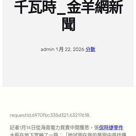
千瓦時_金羊網新
聞
admin
·
1 月 22, 2026
·
分數
requestId:6970fbc335d321.63217618.
記者1月14日從海南電力買賣中間獲悉，張
保時捷零件
水瓶在地下室嚇了一跳：「她試圖在我的單戀中尋找邏