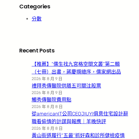
Categories
分數
Recent Posts
【推薦】“儒生找九宮格空間文叢”第二輯
（七冊）出書，蔣慶撰總序，儒家網出品
2026 年 8 月 9 日
禮拜秀傳醫院供膳五可關注股票
2026 年 8 月 9 日
觸秀傳醫院費用點
2026 年 8 月 8 日
從americanIT公司CEOJIUYI俱意住宅設計辭
職看偷情的計謀與報應｜羊晚快評
2026 年 8 月 8 日
黃山街道履行“五最”抓好森和診所健檢疫情