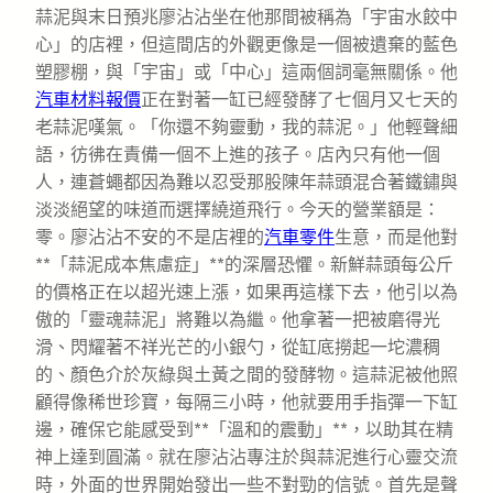
蒜泥與末日預兆廖沾沾坐在他那間被稱為「宇宙水餃中
心」的店裡，但這間店的外觀更像是一個被遺棄的藍色
塑膠棚，與「宇宙」或「中心」這兩個詞毫無關係。他
汽車材料報價
正在對著一缸已經發酵了七個月又七天的
老蒜泥嘆氣。「你還不夠靈動，我的蒜泥。」他輕聲細
語，彷彿在責備一個不上進的孩子。店內只有他一個
人，連蒼蠅都因為難以忍受那股陳年蒜頭混合著鐵鏽與
淡淡絕望的味道而選擇繞道飛行。今天的營業額是：
零。廖沾沾不安的不是店裡的
汽車零件
生意，而是他對
**「蒜泥成本焦慮症」**的深層恐懼。新鮮蒜頭每公斤
的價格正在以超光速上漲，如果再這樣下去，他引以為
傲的「靈魂蒜泥」將難以為繼。他拿著一把被磨得光
滑、閃耀著不祥光芒的小銀勺，從缸底撈起一坨濃稠
的、顏色介於灰綠與土黃之間的發酵物。這蒜泥被他照
顧得像稀世珍寶，每隔三小時，他就要用手指彈一下缸
邊，確保它能感受到**「溫和的震動」**，以助其在精
神上達到圓滿。就在廖沾沾專注於與蒜泥進行心靈交流
時，外面的世界開始發出一些不對勁的信號。首先是聲