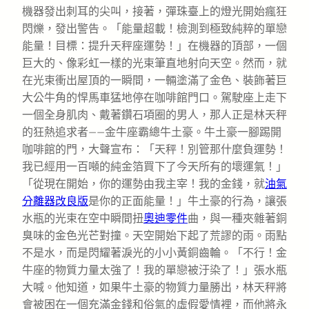
機器發出刺耳的尖叫，接著，彈珠臺上的燈光開始瘋狂
閃爍，發出警告。「能量超載！檢測到極致純粹的單戀
能量！目標：提升天秤座運勢！」在機器的頂部，一個
巨大的、像彩虹一樣的光束筆直地射向天空。然而，就
在光束衝出屋頂的一瞬間，一輛塗滿了金色、裝飾著巨
大公牛角的悍馬車猛地停在咖啡館門口。駕駛座上走下
一個全身肌肉、戴著鑽石項圈的男人，那人正是林天秤
的狂熱追求者——金牛座霸總牛土豪。牛土豪一腳踢開
咖啡館的門，大聲宣布：「天秤！別管那什麼負運勢！
我已經用一百噸的純金箔買下了今天所有的壞運氣！」
「從現在開始，你的運勢由我主宰！我的金錢，就
油氣
分離器改良版
是你的正面能量！」牛土豪的行為，讓張
水瓶的光束在空中瞬間扭
奧迪零件
曲，與一種夾雜著銅
臭味的金色光芒對撞。天空開始下起了荒謬的雨。雨點
不是水，而是閃耀著淚光的小小黃銅齒輪。「不行！金
牛座的物質力量太強了！我的單戀被汙染了！」張水瓶
大喊。他知道，如果牛土豪的物質力量勝出，林天秤將
會被困在一個充滿金錢和俗氣的虛假愛情裡，而他將永