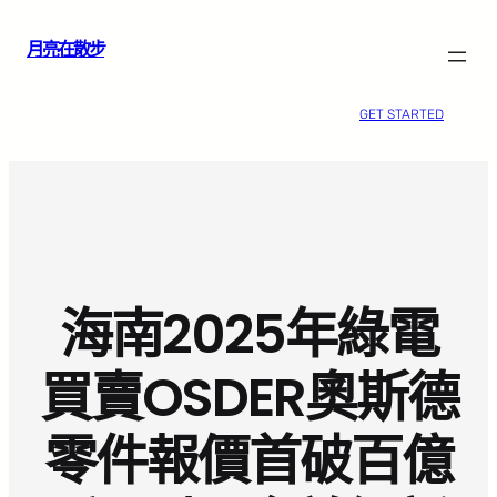
跳
月亮在散步
至
主
要
GET STARTED
內
容
海南2025年綠電
買賣OSDER奧斯德
零件報價首破百億