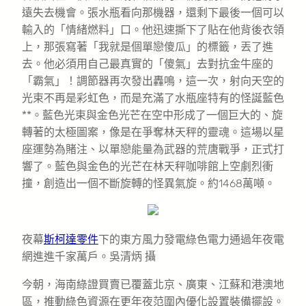
遠失去機會。張水瓶看向那機器，還剩下最後一個可以
輸入的「情緒燃料」口。他迅速撕下了貼在他背後衣領
上，那張寫著「我就是個單戀傻瓜」的標籤，丟了進
去。他必須用自己最真實的「傻氣」去對抗金牛座的
「霸氣」！調節器再次發出轟鳴，這一次，射向天空的
光束不再是彩虹色，而是充滿了水瓶座特有的怪誕藍色
**。藍色光束與金色光芒在空中形成了一個巨大的、旋
轉著的太極圖案，像是在爭奪林天秤的靈魂。這場以星
座運勢為賭注、以單戀能量為武器的荒唐戰爭，正式打
響了。藍色與金色的光芒在林天秤咖啡館上空劇烈衝
撞，創造出一個不斷旋轉的怪異氣旋。約1468萬噸。
夜幕
斯柯達零件
下的東方風力發電綠色電力通過年夜電
網進進千家萬戶。吳清炳 攝
今朝，海南綠證買賣已覆蓋北京、廣東、江蘇和港澳地
區，推動綠色資源在更年夜范圍內優化設置裝備擺設。