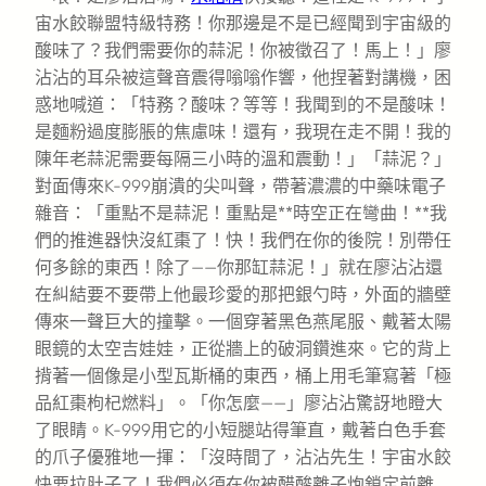
宙水餃聯盟特級特務！你那邊是不是已經聞到宇宙級的
酸味了？我們需要你的蒜泥！你被徵召了！馬上！」廖
沾沾的耳朵被這聲音震得嗡嗡作響，他捏著對講機，困
惑地喊道：「特務？酸味？等等！我聞到的不是酸味！
是麵粉過度膨脹的焦慮味！還有，我現在走不開！我的
陳年老蒜泥需要每隔三小時的溫和震動！」「蒜泥？」
對面傳來K-999崩潰的尖叫聲，帶著濃濃的中藥味電子
雜音：「重點不是蒜泥！重點是**時空正在彎曲！**我
們的推進器快沒紅棗了！快！我們在你的後院！別帶任
何多餘的東西！除了——你那缸蒜泥！」就在廖沾沾還
在糾結要不要帶上他最珍愛的那把銀勺時，外面的牆壁
傳來一聲巨大的撞擊。一個穿著黑色燕尾服、戴著太陽
眼鏡的太空吉娃娃，正從牆上的破洞鑽進來。它的背上
揹著一個像是小型瓦斯桶的東西，桶上用毛筆寫著「極
品紅棗枸杞燃料」。「你怎麼——」廖沾沾驚訝地瞪大
了眼睛。K-999用它的小短腿站得筆直，戴著白色手套
的爪子優雅地一揮：「沒時間了，沾沾先生！宇宙水餃
快要拉肚子了！我們必須在你被醋酸離子炮鎖定前離