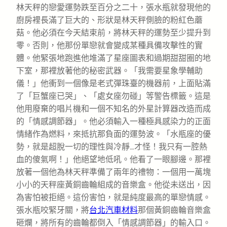
林天秤的戀愛運勢跌至百分之二十，張水瓶就發現他的
廚房裡長滿了巨大的、形狀是林天秤側臉的粉紅色蘑
菇。他必須在今天結束前，將林天秤的運勢至少提升到
零。否則，他那份單戀就會變成某種具備攻擊性的實
體。他緊張地跑進他堆滿了星座圖表和過期甜甜圈的地
下室，那裡放著他的秘密武器。「我需要星象學輔助
儀！」他衝到一個像是老式彈珠臺的機器前，上面貼滿
了「巨蟹座已哭」、「處女座勿碰」等警告標籤。這是
他用廢棄的唱片機和一個不知名的外星計算器改造而成
的「情感調節器」。他必須輸入一種極具感染力的正面
情緒作為燃料，來抵抗那負面的運勢波。「水瓶座的優
勢，就是超脫一切的理性與冷靜…才怪！我只有一腔熱
血的傻氣啊！」他絕望地低吼。他看了一眼腳邊。那裡
放著一個他為林天秤準備了兩年的禮物：一個用一萬塊
小小的天秤座黃銅齒輪組成的音樂盒。他從未送出，因
為害怕被拒絕。這份害怕，就是純度最高的單戀情感。
張水瓶咬緊牙關，將
台北汽車材料
那個黃銅齒輪音樂盒
砸爛，將所有的齒輪都倒入「情感調節器」的輸入口。