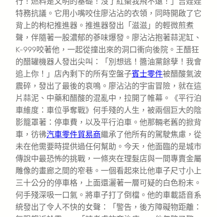
行！燃料是文明的基礎！沒了紅棗我飛不遠！」吉娃娃
特務抗議。它用小嘴咬住廖沾沾的衣領，同時開啟了它
背上的枸杞推進器。推進器發出「滋滋」的輕微煎煮
聲，伴隨著一股濃郁的蔘味爆發。廖沾沾抱著蒜泥缸、
K-999咬著他，一起從撞出來的洞口衝向後院。王醋狂
的醋罐機器人發出尖叫：「別想逃！醬油黨餘孽！我會
追上你！」店內剩下的所有空盤子
賓士零件
被醋酸氣波
震碎，發出了最後的哀鳴。廖沾沾的宇宙冒險，就在這
片蒜泥、中藥和醋酸的混亂中，拉開了帷幕。《平行泊
車維度：車位爭奪戰》何手殘的人生，被兩個巨大的陰
影籠罩著：停車費，以及平行泊車。他那輛老舊的掀背
車，彷彿
汽車零件貿易商
繼承了他所有的駕駛焦慮，從
未在他需要時提供過任何幫助。今天，他面臨的是城市
傳說中最恐怖的挑戰，一條夾在理髮店與一間專賣金屬
雕像的畫廊之間的窄巷。一個看起來比他車子尺寸小上
三十公分的停車格，上面還灑著一層可疑的白色粉末。
何手殘深吸一口氣。將車子打了倒檔。他的車載語音系
統發出了令人不快的女聲：「警告，後方障礙物距離：