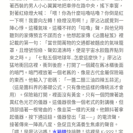
著西裝的男人小心翼翼地把車停在路中央，搖下車窗，
對著紅綠燈大喊：「喂！你為什麼咕嚕咕嚕？你倒是紅
一下啊！我要向左轉！綠燈沒用啊！」廖沾沾感覺到一
陣心悸。這種氣味，這種不祥的「咕嚕」聲，與他兒時
聽到的家傳預言不謀而合。他想起家傳《沾醬秘笈》裡
記載的第一句：「當世間萬物的交通都被麵皮的氣味籠
罩，且燈號恒綠、聲如湯沸時，便是宇宙水餃臨界點到
來之時。」「七點五個地球年…怎麼這麼快？」廖沾沾
猛地衝回店裡，衝到後廚，打開了一個藏在舊冰櫃後面
的暗門。暗門裡放著一個老舊的、像是古代金屬保險箱
的東西。他輸入了密碼：「一醬二醋三油四辣五蒜泥」
（這是醬料界的基礎公式，只有像他這樣的傳統派才會
用）。保險箱打開，裡面沒有黃金，只有一個閃爍著詭
異紅色光芒的儀器。這儀器很像一個老式的對講機，但
頂部插著一根彎曲的、像韭菜一樣的天線。他顫抖著拿
起儀器，按下通話鈕。儀器發出「滋——」的電流聲，
接著傳來一陣高八度、急促且充滿養生焦慮的聲音。
「喂！是廖沾沾嗎！
水箱精
快接聽！這裡是 K-999！宇