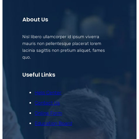
About Us
Nisl libero ullamcorper id ipsum viverra
mauris non pellentesque placerat lorem
lacinia sagittis non pretium aliquet, fames
quo.
Useful Links
Help Center
Contact Us
Online Form
Education Board