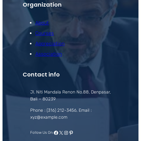
Organization
About
Courses
Appreciation
Association
Contact info
Jl. Niti Mandala Renon No.88, Denpasar,
Bali – 80239
Phone : (316) 212-3456, Email :
xyz@example.com
Facebook
X
Instagram
Pinterest
Follow Us On: