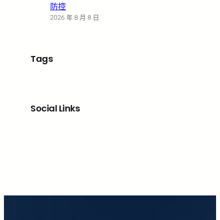
防控
2026 年 8 月 8 日
Tags
Social Links
Facebook
X
LinkedIn
Instagram