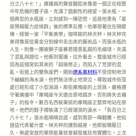
分之八十七！」廣播員的聲音聽起來像是一個正在經歷
中年危機的雙子座，充滿了戲劇性的絕望。張水瓶，一
個典型的水瓶座，立刻感到一陣恐慌，這是他患有「星
座預報壓力症候群」後的標準反應。他單戀著住在隔壁
棟、經營一家「平衡美學」咖啡館的林天秤。林天秤完
美得像是從黃金分割線中走出來的藝術品。而張水瓶的
人生，則像一團被獅子座暴君隨意亂踢的毛線球，充滿
了混亂與錯位。他衝到窗邊，往外看去。整座城市已經
因為這個突如其來的「超級修正」而陷入了荒謬的混
亂。街道上的雙魚座們，開始
德系車材料
不受控制地流
下鹹鹹的海水淚，他們無法停止地哭泣，導致城市低窪
處已經形成了小型潟湖。那些摩羯座的上班族，嚴格遵
守著廣播中「摩羯座今天適合原地踏步，否則將失去襪
子」的指令。數百名西裝筆挺的摩羯座正整齊地站在原
地，他們的鞋子裡裝滿了已經潮濕的淚水。「負百分之
八十七？」張水瓶喃喃自語，感到胃部一陣翻騰，他知
道這代表著什麼。林天秤的運勢越差，他那股積壓已
久、無處安放的單戀能量就會越發瘋狂地實體化。上次