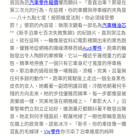
音因為恐
汽車零件報價
懼而顫抖。「垂直泊車？那是在
第三次元的行為，在這裡，你的車體與停車線的夾角是
——八十九點七度！按照維度法則，你必須接受懲
罰！」懲罰的內容是：無限次觀看一部名為
汽車機油芯
**《新手泊車七百次失敗集錦》的紀錄片，直到哭泣為
止。就在這時，一輛像是從科幻電影裡開出來的黑色跑
車，優雅地從網格的邊緣漂移而過
Audi零件
。跑車的輪
胎發出令人陶醉的摩擦聲，它以一種近乎蔑視重力的姿
態，精準地停進了一個只有它車身尺寸寬度的停車格
中。那泊車的過程就像一場舞蹈，流暢、完美，且毫無
任何多餘的動作**。跑車的駕駛座上走出一個全身黑色
皮衣的女人，她戴著一副透明護目鏡，冷酷地朝著何手
殘的方向走來。她的步伐優雅而精準，每一步都像是被
測量過一樣，完美地落在網格線上。「車影大人！」泊
車警察們立刻立正站好，連測量尺都顫抖著不敢發出聲
音。她走到何手殘面前，輕蔑地掃了一眼他那輛垂直貼
在牆上的掀背車，語氣冰冷。「新手，你的車技像一團
混亂的毛線球。
VW零件
你污染了泊車維度的純粹