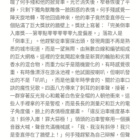
噬了何手殘和他的掀背車。光芒消失後，窄巷恢復了平
靜，只剩下獨角獸雕像一臉困惑的表情。何手殘感覺一
陣天旋地轉，等他回過神來，他的車子竟然垂直停在一
個貼滿了巨大獎狀的牆壁上。獎狀上寫著：「完美倒車
入庫獎——第零點零零零零零九度偏差。」落款人是
「倒車王」。他趕緊從車窗探出頭，發現周圍不再是熟
悉的城市街道，而是一望無際、由無數白線和編號組成
的巨大網格。這裡的空氣聞起來像是新買的輪胎和劣質
香水的混合物，而重力似乎是隨機變化的，有時感覺很
重，有時像漂浮在游泳池裡。他試圖按喇叭，但喇叭發
出的不是「叭叭」，而是他童年時學會的、關於泊車口
訣的魔性兒歌。四面八方傳來了刺耳的剎車聲，接著，
一群穿著反光背心和戴著白色安全帽的人朝他衝來。這
些人手裡拿的不是警棍，而是長長的測量尺和巨大的電
子角度儀，臉上的表情極度嚴肅。「違反泊車維度基本
法！斜停入庫！罪大惡極！」領頭的泊車警察用一個擴
音器大喊，聲音充滿機械感。「我、我沒有斜停！我只
是垂直停在了牆壁上！」何手殘趕緊為自己辯解，但聲