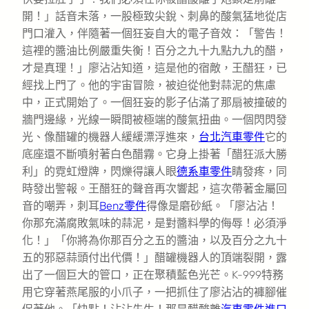
開！」話音未落，一股極致尖銳、刺鼻的酸氣猛地從店
門口灌入，伴隨著一個狂妄自大的電子音效：「警告！
這裡的醬油比例嚴重失衡！百分之九十九點九九的醋，
才是真理！」廖沾沾知道，這是他的宿敵，王醋狂，已
經找上門了。他的宇宙冒險，被迫從他對蒜泥的焦慮
中，正式開始了。一個狂妄的影子佔滿了那扇被撞破的
牆門邊緣，光線一瞬間被極端的酸氣扭曲。一個閃閃發
光、像醋罐的機器人緩緩漂浮進來，
台北汽車零件
它的
底座還不斷噴射著白色醋霧。它身上掛著「醋狂派大勝
利」的霓虹燈牌，閃爍得讓人眼
德系車零件
睛發疼，同
時發出警報。王醋狂的聲音再次響起，這次帶著金屬回
音的嘲弄，刺耳
Benz零件
得像是磨砂紙。「廖沾沾！
你那充滿腐敗氣味的蒜泥，是對醬料學的侮辱！必須淨
化！」「你將為你那百分之五的醬油，以及百分之九十
五的邪惡蒜頭付出代價！」醋罐機器人的頂端裂開，露
出了一個巨大的管口，正在聚積藍色光芒。K-999特務
用它穿著燕尾服的小爪子，一把抓住了廖沾沾的褲腳催