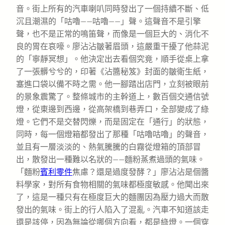
音。街上所有的汽車喇叭同時發出了一個持續不斷、低
沉且潮濕的「咕嚕——咕嚕——」聲。這聲音不是引擎
聲，也不是正常的鳴笛聲，而像是一個巨大的、消化不
良的胃在哀嚎。廖沾沾皺著眉頭，這嚴重干擾了他蒜泥
的「寧靜冥想」。他決定出去看個究竟，順手從桌上拿
了一張髒兮兮的，印著《沾醬秘笈》封面的皺衛生紙，
塞進口袋以備不時之需。他一腳踏出店門，立刻被眼前
的景象震驚了。整條城市的主幹道上，數百個交通信號
燈，從東邊到西邊，從高架橋到巷弄口，全部變成了綠
燈。它們不是交替閃爍，而是固定在「通行」的狀態，
同時，每一個燈箱都發出了那種「咕嚕咕嚕」的聲音，
並且有一層淡淡的、熱氣騰騰的白霧從燈箱的頂部冒
出，散發出一種難以名狀的——麵粉蒸煮過頭的氣味。
「麵粉
賓利零件
焦慮？還是過度發酵？」廖沾沾是個醬
料學家，對所有食物相關的氣味都極度敏感。他聞出來
了，這是一種只有在極度巨大的麵團因為壓力過大而散
發出的氣味。街上的行人陷入了混亂。汽車不知道該走
還是該停，因為無論從哪個方向看，都是綠燈。一個穿