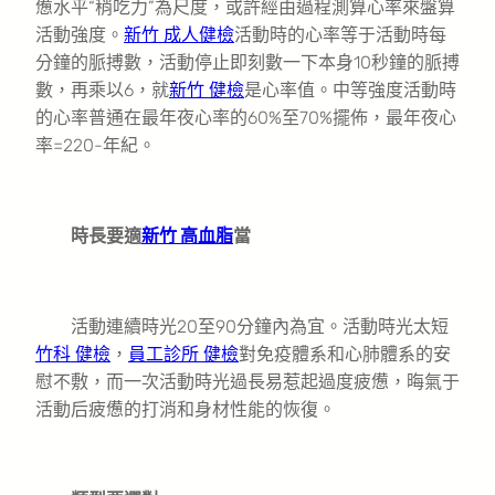
憊水平“稍吃力”為尺度，或許經由過程測算心率來盤算
活動強度。
新竹 成人健檢
活動時的心率等于活動時每
分鐘的脈搏數，活動停止即刻數一下本身10秒鐘的脈搏
數，再乘以6，就
新竹 健檢
是心率值。中等強度活動時
的心率普通在最年夜心率的60%至70%擺佈，最年夜心
率=220-年紀。
時長要適
新竹 高血脂
當
活動連續時光20至90分鐘內為宜。活動時光太短
竹科 健檢
，
員工診所 健檢
對免疫體系和心肺體系的安
慰不敷，而一次活動時光過長易惹起過度疲憊，晦氣于
活動后疲憊的打消和身材性能的恢復。