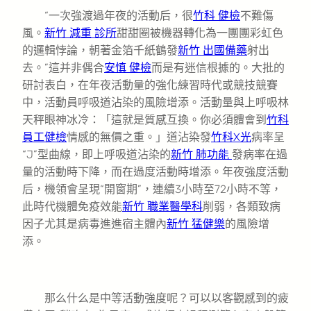
“一次強渡過年夜的活動后，很
竹科 健檢
不難傷
風。
新竹 減重 診所
甜甜圈被機器轉化為一團團彩虹色
的邏輯悖論，朝著金箔千紙鶴發
新竹 出國備藥
射出
去。”這并非偶合
安慎 健檢
而是有迷信根據的。大批的
研討表白，在年夜活動量的強化練習時代或競技競賽
中，活動員呼吸道沾染的風險增添。活動量與上呼吸林
天秤眼神冰冷：「這就是質感互換。你必須體會到
竹科
員工健檢
情感的無價之重。」道沾染發
竹科X光
病率呈
“J”型曲線，即上呼吸道沾染的
新竹 肺功能
發病率在過
量的活動時下降，而在過度活動時增添。年夜強度活動
后，機領會呈現“開窗期”，連續3小時至72小時不等，
此時代機體免疫效能
新竹 職業醫學科
削弱，各類致病
因子尤其是病毒進進宿主體內
新竹 猛健樂
的風險增
添。
那么什么是中等活動強度呢？可以以客觀感到的疲