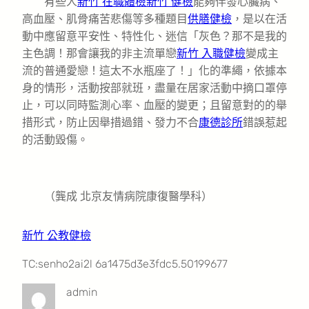
有些人
新竹 在職體檢
新竹 健檢
能夠伴發心臟病、
高血壓、肌骨痛苦悲傷等多種題目
供膳健檢
，是以在活
動中應留意平安性、特性化、迷信「灰色？那不是我的
主色調！那會讓我的非主流單戀
新竹 入職健檢
變成主
流的普通愛戀！這太不水瓶座了！」化的準繩，依據本
身的情形，活動按部就班，盡量在居家活動中摘口罩停
止，可以同時監測心率、血壓的變更；且留意對的的舉
措形式，防止因舉措過錯、發力不合
康德診所
錯誤惹起
的活動毀傷。
（龔成 北京友情病院康復醫學科）
新竹 公教健檢
TC:senho2ai2l 6a1475d3e3fdc5.50199677
admin