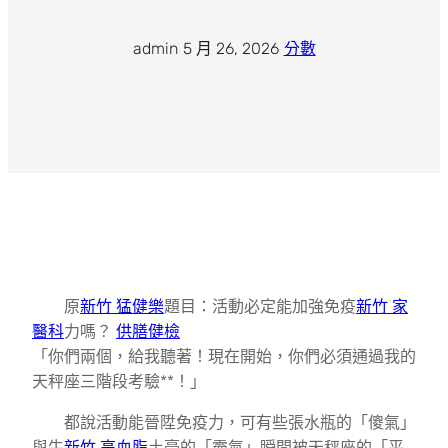
admin
·
5 月 26, 2026
·
分數
原
新竹 猛健樂
題目：活動必定能加強免疫
新竹 家
醫科
力嗎？
供膳健檢
「你們兩個，給我聽著！現在開始，你們必須通過我的
天秤座三階段考驗**！」
都說活動能晉陞免疫力，可有些張水瓶的「傻氣」
與牛
新竹 高血脂
土豪的「霸氣」瞬間被天秤座的「平