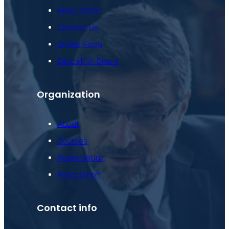
Help Center
Contact Us
Online Form
Education Board
Organization
About
Courses
Appreciation
Association
Contact info