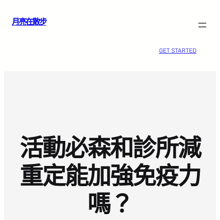
跳
月亮在散步
至
主
要
GET STARTED
內
容
活動必森和診所減
重定能加強免疫力
嗎？