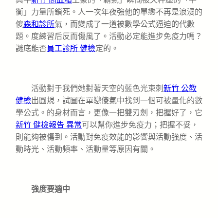
衡」力量所鎖死。人一次年夜強他的單戀不再是浪漫的
傻
森和診所
氣，而變成了一道被數學公式逼迫的代數
題。度練習后反而傷風了。活動必定能進步免疫力嗎？
謎底能否
員工診所 健檢
定的。
活動對于我們她對著天空的藍色光束刺
新竹 公教
健檢
出圓規，試圖在單戀傻氣中找到一個可被量化的數
學公式。的身材而言，更像一把雙刃劍，把握好了，它
新竹 健檢報告 異常
可以幫你進步免疫力；把握不妥，
則能夠被傷到。活動對免疫效能的影響與活動強度、活
動時光、活動頻率、活動量等原因有關。
強度要適中