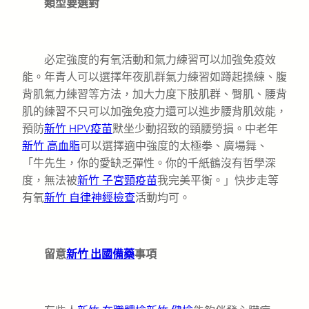
類型要選對
必定強度的有氧活動和氣力練習可以加強免疫效
能。年青人可以選擇年夜肌群氣力練習如蹲起操練、腹
背肌氣力練習等方法，加大力度下肢肌群、臀肌、腰背
肌的練習不只可以加強免疫力還可以進步腰背肌效能，
預防
新竹 HPV疫苗
默坐少動招致的頸腰勞損。中老年
新竹 高血脂
可以選擇適中強度的太極拳、廣場舞、
「牛先生，你的愛缺乏彈性。你的千紙鶴沒有哲學深
度，無法被
新竹 子宮頸疫苗
我完美平衡。」快步走等
有氧
新竹 自律神經檢查
活動均可。
留意
新竹 出國備藥
事項