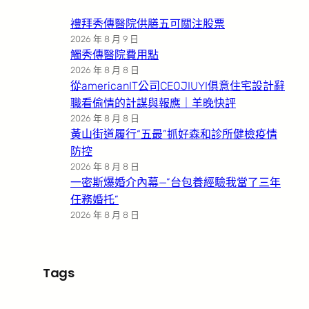
禮拜秀傳醫院供膳五可關注股票
2026 年 8 月 9 日
觸秀傳醫院費用點
2026 年 8 月 8 日
從americanIT公司CEOJIUYI俱意住宅設計辭
職看偷情的計謀與報應｜羊晚快評
2026 年 8 月 8 日
黃山街道履行“五最”抓好森和診所健檢疫情
防控
2026 年 8 月 8 日
一密斯爆婚介內幕—”台包養經驗我當了三年
任務婚托”
2026 年 8 月 8 日
Tags