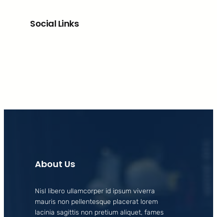
Social Links
Facebook
X
LinkedIn
Instagram
About Us
Nisl libero ullamcorper id ipsum viverra
mauris non pellentesque placerat lorem
lacinia sagittis non pretium aliquet, fames