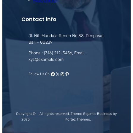
Contact info
Jl. Niti Mandala Renon No.88, Denpasar,
Bali – 80239
Phone : (316) 212-3456, Email :
xyz@example.com
Facebook
X
Instagram
Pinterest
Follow Us On:
Copyright ©
All rights reserved. Theme Gigantic Business by
2025.
Kortez Themes.