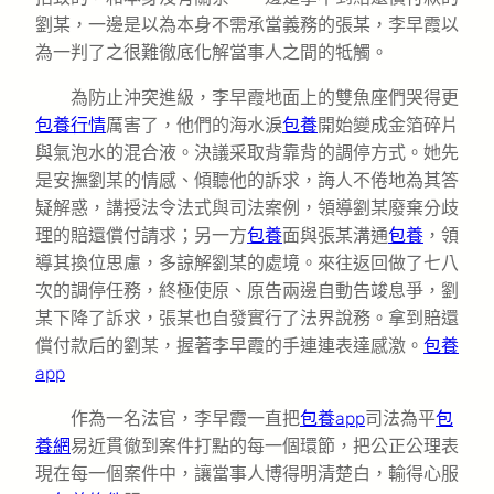
劉某，一邊是以為本身不需承當義務的張某，李早霞以
為一判了之很難徹底化解當事人之間的牴觸。
為防止沖突進級，李早霞地面上的雙魚座們哭得更
包養行情
厲害了，他們的海水淚
包養
開始變成金箔碎片
與氣泡水的混合液。決議采取背靠背的調停方式。她先
是安撫劉某的情感、傾聽他的訴求，誨人不倦地為其答
疑解惑，講授法令法式與司法案例，領導劉某廢棄分歧
理的賠還償付請求；另一方
包養
面與張某溝通
包養
，領
導其換位思慮，多諒解劉某的處境。來往返回做了七八
次的調停任務，終極使原、原告兩邊自動告竣息爭，劉
某下降了訴求，張某也自發實行了法界說務。拿到賠還
償付款后的劉某，握著李早霞的手連連表達感激。
包養
app
作為一名法官，李早霞一直把
包養app
司法為平
包
養網
易近貫徹到案件打點的每一個環節，把公正公理表
現在每一個案件中，讓當事人博得明清楚白，輸得心服