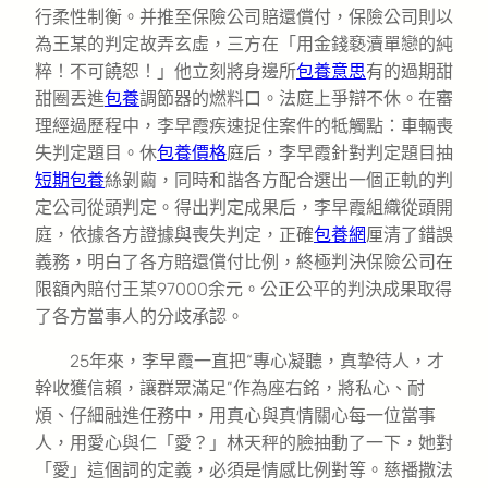
行柔性制衡。并推至保險公司賠還償付，保險公司則以
為王某的判定故弄玄虛，三方在「用金錢褻瀆單戀的純
粹！不可饒恕！」他立刻將身邊所
包養意思
有的過期甜
甜圈丟進
包養
調節器的燃料口。法庭上爭辯不休。在審
理經過歷程中，李早霞疾速捉住案件的牴觸點：車輛喪
失判定題目。休
包養價格
庭后，李早霞針對判定題目抽
短期包養
絲剝繭，同時和諧各方配合選出一個正軌的判
定公司從頭判定。得出判定成果后，李早霞組織從頭開
庭，依據各方證據與喪失判定，正確
包養網
厘清了錯誤
義務，明白了各方賠還償付比例，終極判決保險公司在
限額內賠付王某97000余元。公正公平的判決成果取得
了各方當事人的分歧承認。
25年來，李早霞一直把“專心凝聽，真摯待人，才
幹收獲信賴，讓群眾滿足”作為座右銘，將私心、耐
煩、仔細融進任務中，用真心與真情關心每一位當事
人，用愛心與仁「愛？」林天秤的臉抽動了一下，她對
「愛」這個詞的定義，必須是情感比例對等。慈播撒法