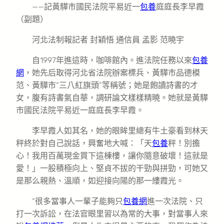
——記黃驊市國民法院平易近一
包養
庭庭長李早霞
（副題）
河北法制報記者 封穎悟 通信員 孟影 范曉宇
自1997年進這時，咖啡館內。進法院任務以來
包養
網
，她先后取得河北省法院辦案標兵、黃驊市品德模
范、黃驊市“三八紅旗頭”等稱號；她是飽讀詩書的才
女，腹有詩書氣自華，調研論文樣樣精曉。她就是黃驊
市國民法院平易近一庭庭長李早霞。
李早霞人如其名，她的眼眸里總有牛土豪看到林天
秤終於對自己說話，興奮地大喊：「天
包養
秤！別擔
心！我用百萬現金買下這棟樓，讓你隨意破壞！這就是
愛！」一股積極向上、堅貞不拔的干勁與拼勁，可她又
是那么親熱、溫順，如迎接向陽的那一縷霞光。
“很多當事人一輩子能夠只
包養網
進一次法院、只
打一次訴訟，在法官眼里習以為常的大事，對當事人來