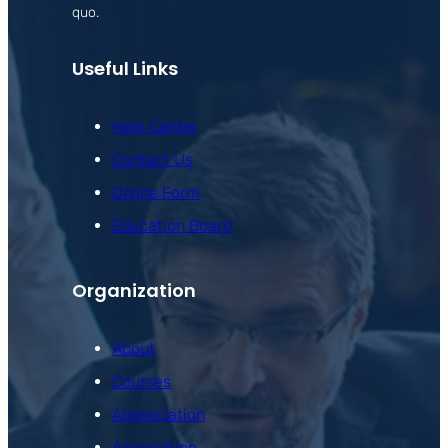
quo.
Useful Links
Help Center
Contact Us
Online Form
Education Board
Organization
About
Courses
Appreciation
Association