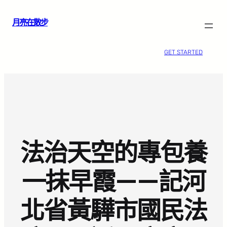
跳
月亮在散步
至
主
要
GET STARTED
內
容
法治天空的專包養
一抹早霞——記河
北省黃驊市國民法