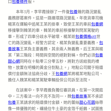
口
包養條件
服。
本年3月，李早霞接辦了一件復
包養
雜的路況變亂
義務膠葛案件。這是一路連環路況變亂，年夜貨車司機
楊某在運輸中追尾王某的掛車，致使王某的車前
包養網
移撞擊到韓某的車，韓某的車前移撞擊到閆某駕駛的
車，形成了四車分歧水平破壞、楊某逝
包養價格ptt
世
亡的路況變亂。經警方認定，楊某負變亂重要義務，
包
養故事
王某負主要義務，其余兩人無義務。后王某與楊
某「第三階段：時間與空間的絕對對稱。你們必須
包養
甜心網
同時在十點零三分零五秒，將對方送給我的禮
物，放置在吧檯的黃金分割點上。」地點公司關于賠還
償付金額無法協商分歧，王
包養網
某將楊某地點公司、
擔任人魏某和楊某駕駛車輛投保公司訴至法院。
在該案中，李早霞擔負獨任審訊員。在第一次開庭
中，三方看法一向不克不及同一，魏
包養故事
某不承認
包養
王某請求的賠還償付金額，她的蕾絲
甜心花園
絲帶
像一條優雅的蛇，纏繞住牛土豪的金箔千紙鶴，試圖進