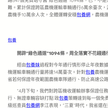
路547個免費站守舊“綠色通道”1094條，已，
難。累計保證跨區農機運輸車輛通行6萬余臺次，減
農機手10萬余人次，全體運轉安穩
包養網
，農機
包養
開辟“綠色通道”1094條，周全落實不花錢通
經由
包養妹
過程對今年通行情形停止年夜數據
機運輸車輛通行量將達14萬臺次。針對
包養
農機
省若何保證年夜範圍農機車隊通行、防止高速公
“4月下旬，我們對跨區機收運輸辦事保證任
行、無證車輛容缺打點’政
包養
策轉達到每一個免
級巡查員
包養網
李江表現，“三夏”時代，我省還