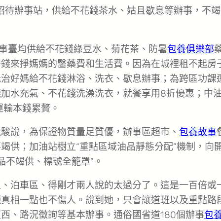
個招待辦事站，供給不花錢茶水、姑且歇息等辦事，不竭
辦事臺均供給不花錢綠豆水、菊花茶、防暑
包養俱樂部
要掙錢來掙媽媽的醫藥費和生活費。因為在城裡租不起房
能治好媽給不花錢淋浴、洗衣、歇息辦事；為跨區功課
加水充氣、不花錢洗澡洗衣，就餐享用8折優惠；中
重運輸本錢累贅。
繼駿說，為保證物質量足質優，辦事區超市、
包養故事
竭供；加油站樹立“重點區域油品靜態分配”機制，向
品不竭供、標號全籠罩”。
區、泊車區、得剛才兩人說的太過分了。這是一百倍或
種真相一點也不傷人。說到她，只會讓道班以及重點路
西、路況徵詢等基本辦事。通俗國省道180個辦事
包