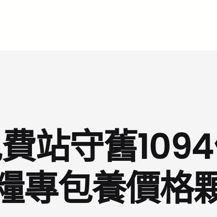
費站守舊109
糧專包養價格