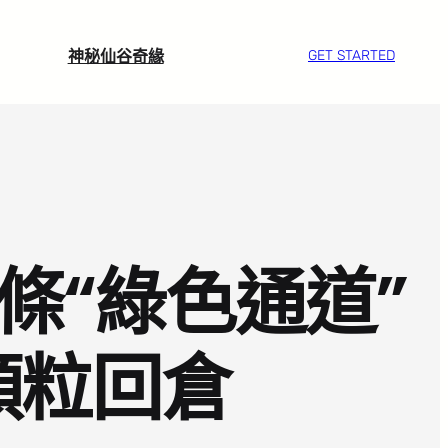
神秘仙谷奇緣
GET STARTED
4條“綠色通道”
顆粒回倉