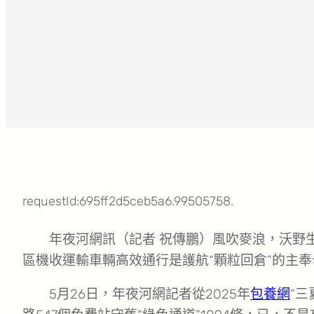
requestId:695ff2d5ceb5a6.99505758.
年夜河網訊（記者 祝傳鵬）風吹麥浪，沃野
區機收運輸車輛高效通行是護航“顆粒回倉”的主
5月26日，年夜河網記者從2025年
包養網
“