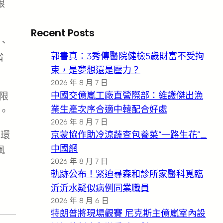
限
Recent Posts
、
郭書真：3秀傳醫院健檢5歲財富不受拘
省
束，是夢想還是壓力？
2026 年 8 月 7 日
中國交億嵐工廠直營際部：維護傑出漁
限
業生產次序合適中韓配合好處
。
2026 年 8 月 7 日
閉環
京蒙協作助冷涼蔬查包養菜“一路生花”_
中國網
風
2026 年 8 月 7 日
軌跡公布！緊迫尋森和診所家醫科覓臨
沂沂水疑似病例同業職員
2026 年 8 月 6 日
特朗普將現場觀賽 尼克斯主億嵐室內設