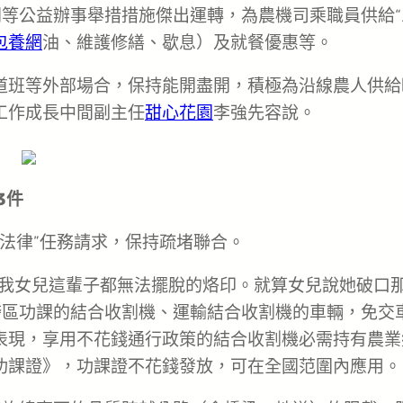
等公益辦事舉措措施傑出運轉，為農機司乘職員供給“
包養網
油、維護修繕、歇息）及就餐優惠等。
道班等外部場合，保持能開盡開，積極為沿線農人供給
工作成長中間副主任
甜心花園
李強先容說。
3件
型法律”任務請求，保持疏堵聯合。
為我女兒這輩子都無法擺脫的烙印。就算女兒說她破口
跨區功課的結合收割機、運輸結合收割機的車輛，免交
表現，享用不花錢通行政策的結合收割機必需持有農業
區功課證》，功課證不花錢發放，可在全國范圍內應用。