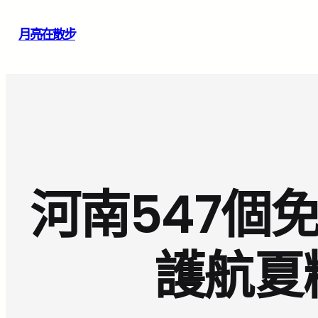
跳
月亮在散步
至
主
要
內
容
河南547個免
護航夏