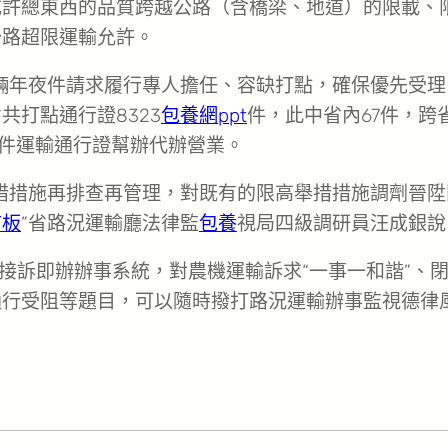
或許總東西的品質跨越公路（含橋梁、地道）的限載、
公路超限運輸允許。
車輛年夜件請求履行專人擔任、容缺打點，確保優先受理
共打點通行證8323
包養網ppt
件，此中省內67件，跨
年夜件運輸通行證幫辦代辦營業。
措措施再排查再管理，對既有的限高舉措措施調劑晉陞
言板
”省路況運輸廳法律監
包養
視局四級調研員汪成銀說
線接訴即辦辦事系統，對農機運輸訴求“一事一和諧”、
通行受阻等題目，可以隨時撥打路況運輸辦事監視德律