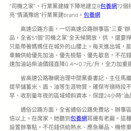
“司機之家”、行業黨建線下陣地建立8
包養網
72
亮“情滿豫途”行業黨建brand。
包養網
高速公路方面，一切高速公路辦事區“三夏”
品，全省51個“司機之家”全天候開放，供 ，還
只能帶著媽媽住在城外的山腰上。每天進出城，
車輛供給優先加油、優先檢驗、優先歇息，不花錢
速加油站柴油價錢直降0.4～0.7元/升，全力加
省高速公路聯網治理中間黨委書記、主任馬
提早儲蓄米、面、油等生涯物質，確保岑嶺時段不
早、收割量年夜的區域傾斜資本，保證24小時“油
通俗公路方面，全省通俗公路免費站、辦事
倍以上。在席家，她聽到
包養網
耳邊有老繭。這
設置辦事點，不花錢供給熱水、應急藥品、機修東