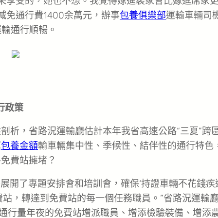
不是來享受的，她也不想。我覺得嫁進裴家會比嫁進席家
免通行費1400余萬元，辦事
包養俱樂部
運輸車輛司
運輸通行順暢。
行政策
剖析，省路況運輸廳估計本年我省高速公路“三夏”跨
運
包養金額
輸車輛集中性、季候性、結伴性的通行特色
路免費站擁堵？
務展開了專題安排會和培訓會，確保‘持證車輛不花錢疾
費站，轉達到免費站的每一個任務職員。”省路況運輸
在通行量年夜的免費站增派職員、增添檢驗裝備、增添