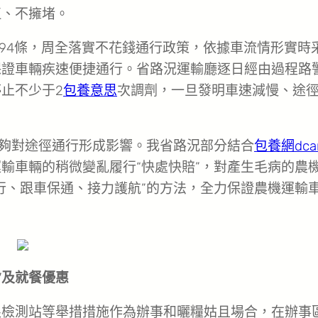
伍、不擁堵。
094條，周全落實不花錢通行政策，依據車流情形實時
保證車輛疾速便捷通行。省路況運輸廳逐日經由過程路
止不少于2
包養意思
次調劑，一旦發明車速減慢、途
能夠對途徑通行形成影響。我省路況部分結合
包養網dca
輸車輛的稍微變亂履行“快處快賠”，對產生毛病的農
行、跟車保通、接力護航”的方法，全力保證農機運輸
”及就餐優惠
限檢測站等舉措措施作為辦事和曬糧姑且場合，在辦事