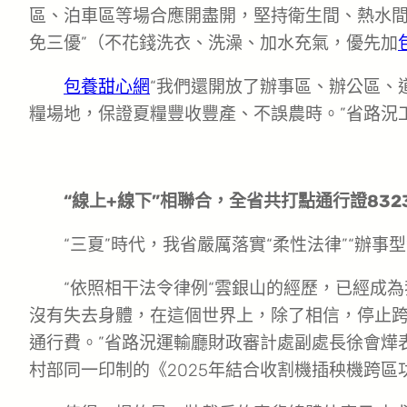
區、泊車區等場合應開盡開，堅持衛生間、熱水間
免三優”（不花錢洗衣、洗澡、加水充氣，優先加
包養甜心網
“我們還開放了辦事區、辦公區、
糧場地，保證夏糧豐收豐產、不誤農時。”省路況
“線上+線下”相聯合，全省共打點通行證832
“三夏”時代，我省嚴厲落實“柔性法律”“辦事
“依照相干法令律例“雲銀山的經歷，已經成
沒有失去身體，在這個世界上，除了相信，停止
通行費。”省路況運輸廳財政審計處副處長徐會燁
村部同一印制的《2025年結合收割機插秧機跨