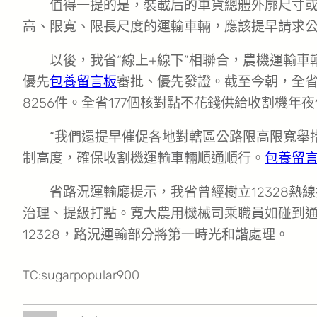
值得一提的是，裝載后的車貨總體外廓尺寸
高、限寬、限長尺度的運輸車輛，應該提早請求
以後，我省“線上+線下”相聯合，農機運輸
優先
包養留言板
審批、優先發證。截至今朝，全省
8256件。全省177個核對點不花錢供給收割機
“我們還提早催促各地對轄區公路限高限寬舉
制高度，確保收割機運輸車輛順通順行。
包養留
省路況運輸廳提示，我省曾經樹立12328熱
治理、提級打點。寬大農用機械司乘職員如碰到
12328，路況運輸部分將第一時光和諧處理。
TC:sugarpopular900