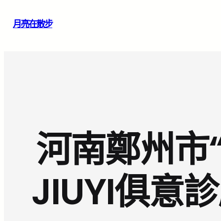
跳
月亮在散步
至
主
要
內
容
河南鄭州市
JIUYI俱