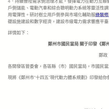
4．持續晉陞需求側治理才能。發揮電力在動力互聯
戶側儲能、電動汽車和綜合聰明動力系統等靈活性調
用電彈性。研討樹立用戶側參與市場化輔助服
綠裝修
礎設施建設和數字經濟，建設市級電力需求響應平臺
詳情如下：
鄭州市國民當局 關于印發《鄭州
鄭政〔
各開發區管委會，各區縣（市）國民當局，市國民當
現將《鄭州市“十四五”現代動力體系規劃》印發給你