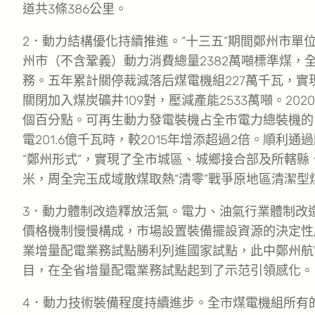
道共3條386公里。
2．動力結構優化持續推進。“十三五”期間鄭州市單位
州市（不含鞏義）動力消費總量2382萬噸標準煤，全
務。五年累計關停裁減落后煤電機組227萬千瓦，實
關閉加入煤炭礦井109對，壓減產能2533萬噸。202
個百分點。可再生動力發電裝機占全市電力總裝機的比重達
電201.6億千瓦時，較2015年增添超過2倍。順
“鄭州形式”，實現了全市城區、城鄉接合部及所轄縣、
米，周全完玉成域散煤取熱“清零”戰爭原地區清潔型煤
3．動力體制改造釋放活氣。電力、油氣行業體制改
價格機制慢慢構成，市場設置裝備擺設資源的決定性
業增量配電業務試點勝利列進國家試點，此中鄭州航
目，在全省增量配電業務試點起到了示范引領感化。
4．動力技術裝備程度持續進步。全市煤電機組所有的