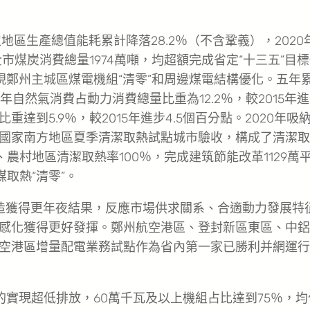
地區生產總值能耗累計降落28.2％（不含鞏義），2020
市煤炭消費總量1974萬噸，均超額完成省定“十三五”目
現鄭州主城區煤電機組“清零”和周邊煤電結構優化。五年
0年自然氣消費占動力消費總量比重為12.2％，較2015年進
到5.9％，較2015年進步4.5個百分點。2020年吸
利通過國家南方地區夏季清潔取熱試點城市驗收，構成了清潔
農村地區清潔取熱率100％，完成建筑節能改革1129萬
取熱“清零”。
造獲得更年夜結果，反應市場供求關系、合適動力發展特
感化獲得更好發揮。鄭州航空港區、登封新區東區、中鋁
空港區增量配電業務試點作為省內第一家已勝利并網運行
實現超低排放，60萬千瓦及以上機組占比達到75％，均