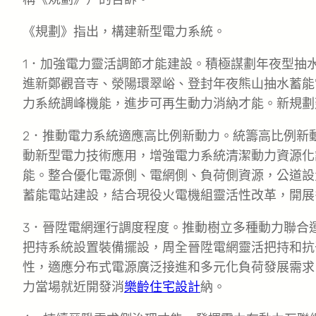
《規劃》指出，構建新型電力系統。
1．加強電力靈活調節才能建設。積極謀劃年夜型抽
進新鄭觀音寺、滎陽環翠峪、登封年夜熊山抽水蓄能
力系統調峰機能，進步可再生動力消納才能。新規劃
2．推動電力系統適應高比例新動力。統籌高比例新
動新型電力技術應用，增強電力系統清潔動力資源化
能。整合優化電源側、電網側、負荷側資源，公道設
蓄能電站建設，結合現役火電機組靈活性改革，開展
3．晉陞電網運行調度程度。推動樹立多種動力聯合
把持系統設置裝備擺設，周全晉陞電網靈活把持和抗
性，適應分布式電源廣泛接進和多元化負荷發展需求
力當場就近開發消
樂齡住宅設計
納。