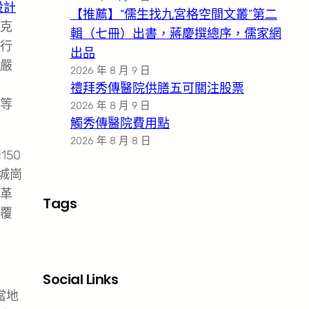
設計
【推薦】“儒生找九宮格空間文叢”第二
克
輯（七冊）出書，蔣慶撰總序，儒家網
行
出品
嚴
2026 年 8 月 9 日
禮拜秀傳醫院供膳五可關注股票
計等
2026 年 8 月 9 日
觸秀傳醫院費用點
2026 年 8 月 8 日
150
城崗
革
Tags
覆
Social Links
當地