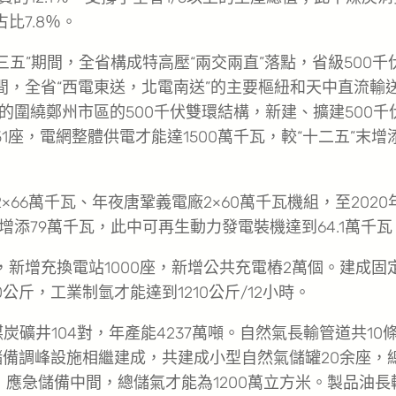
比7.8％。
五”期間，全省構成特高壓“兩交兩直”落點，省級500千
間，全省“西電東送，北電南送”的主要樞紐和天中直流輸
圍繞鄭州市區的500千伏雙環結構，新建、擴建500千
51座，電網整體供電才能達1500萬千瓦，較“十二五”末增
66萬千瓦、年夜唐鞏義電廠2×60萬千瓦機組，至2020
年增添79萬千瓦，此中可再生動力發電裝機達到64.1萬千瓦
，新增充換電站1000座，新增公共充電樁2萬個。建成固
公斤，工業制氫才能達到1210公斤/12小時。
炭礦井104對，年產能4237萬噸。自然氣長輸管道共10
套儲備調峰設施相繼建成，共建成小型自然氣儲罐20余座，
）應急儲備中間，總儲氣才能為1200萬立方米。製品油長