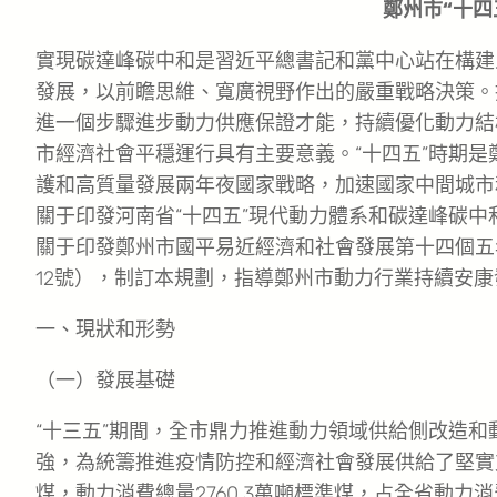
鄭州市“十四
實現碳達峰碳中和是習近平總書記和黨中心站在構建
發展，以前瞻思維、寬廣視野作出的嚴重戰略決策。
進一個步驟進步動力供應保證才能，持續優化動力結
市經濟社會平穩運行具有主要意義。“十四五”時期
護和高質量發展兩年夜國家戰略，加速國家中間城市
關于印發河南省“十四五”現代動力體系和碳達峰碳中和
關于印發鄭州市國平易近經濟和社會發展第十四個五年
12號），制訂本規劃，指導鄭州市動力行業持續安康
一、現狀和形勢
（一）發展基礎
“十三五”期間，全市鼎力推進動力領域供給側改造
強，為統籌推進疫情防控和經濟社會發展供給了堅實支撐
煤，動力消費總量2760.3萬噸標準煤，占全省動力消