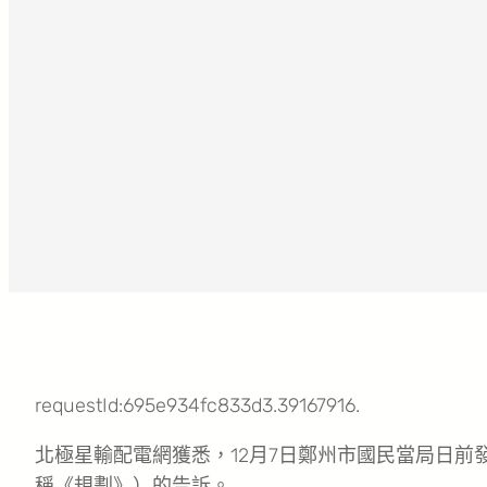
requestId:695e934fc833d3.39167916.
北極星輸配電網獲悉，12月7日鄭州市國民當局日前
稱《規劃》）的告訴。