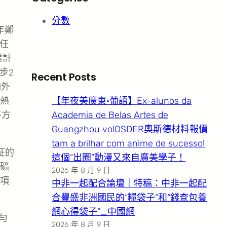
分數
年鄭
標任
累計
步2
Recent Posts
納外
取熱
【年夜美廣東·葡語】Ex-alunos da
平方
Academia de Belas Artes de
Guangzhou volOSDER奧斯德材料報價
tam a brilhar com anime de sucesso!
征的
這個“出圈”動漫又來自廣美學子！
礦
2026 年 8 月 9 日
項
中非一起配合論壇｜特稿：中非一起配
合豐盛非洲國民的“糧袋子”和“錢查包養
網心得袋子”_中國網
勻
2026 年 8 月 9 日