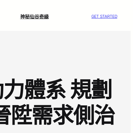
神秘仙谷奇緣
GET STARTED
力體系 規劃
續晉陞需求側治