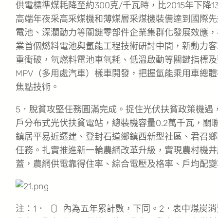
供電標準煤耗降至約300克/千瓦時，比2015年下降
高端年夜采高采煤機和薄煤層采煤機裝備達到國際先
電池、深瀾動力等關鍵零部件企業集群化發展效應，
業首個燃料電池與氫能工程技術研討中間，新動力客
重衝破，氫燃料電池車氫耗、低溫啟動等關鍵指標及
MPV（多用處汽車）樣車開發，把握氫能乘用車總
焦點技術。
5．脫貧攻堅任務圓滿完成。捉住光伏扶貧政策機遇
戶分布式光伏扶貧電站，總裝機容量0.2萬千瓦，關聯
鎮居平易近遷建、登封石道鄉鎮西新型社區、君召鄉
任務。扎實推進新一輪農網改革升級，實現農村機井
蓋，農網供電靠得住率、綜合電壓及格率、戶均配變
注：1．〔〕內為五年累計數，下同。2．表中煤炭