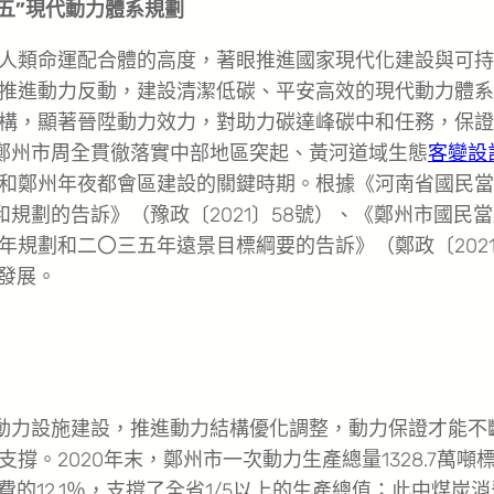
五”現代動力體系規劃
人類命運配合體的高度，著眼推進國家現代化建設與可持
推進動力反動，建設清潔低碳、平安高效的現代動力體系
構，顯著晉陞動力效力，對助力碳達峰碳中和任務，保證
是鄭州市周全貫徹落實中部地區突起、黃河道域生態
客變設
和鄭州年夜都會區建設的關鍵時期。根據《河南省國民當
規劃的告訴》（豫政〔2021〕58號）、《鄭州市國民
規劃和二〇三五年遠景目標綱要的告訴》（鄭政〔202
發展。
和動力設施建設，推進動力結構優化調整，動力保證才能不
。2020年末，鄭州市一次動力生產總量1328.7萬噸
費的12.1％，支撐了全省1/5以上的生產總值；此中煤炭消