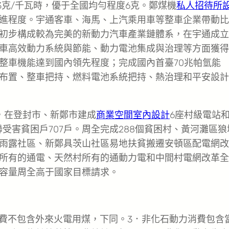
13克/千瓦時，優于全國均勻程度6克。鄭煤機
私人招待所
進程度。宇通客車、海馬、上汽乘用車等整車企業帶動比
初步構成較為完美的新動力汽車產業鏈體系，在宇通成立
車高效動力系統與節能、動力電池集成與治理等方面獲得
整車機能達到國內領先程度；完成國內首臺70兆帕氫能
體布置、整車把持、燃料電池系統把持、熱治理和平安設
，在登封市、新鄭市建成
商業空間室內設計
6座村級電站和
受害貧困戶707戶。周全完成288個貧困村、黃河灘區狼
雨露社區、新鄭具茨山社區易地扶貧搬遷安頓區配電網改
所有的通電、天然村所有的通動力電和中間村電網改革全
容量周全高于國家目標請求。
消費不包含外來火電用煤，下同。3．非化石動力消費包含