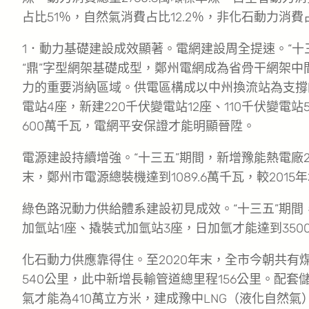
占比51％，自然氣消費占比12.2％，非化石動力消費占
1．動力基礎建設成效顯著。電網建設周全提速。“十三
“鼎”字型網架基礎成型，鄭州電網成為省骨干網架中
力的重要消納區域。供電區構成以中州換流站為支撐的
電站4座，新建220千伏變電站12座、110千伏變電站
600萬千瓦，電網平安保證才能明顯晉陞。
電源建設持續增強。“十三五”期間，新增豫能熱電廠2×
末，鄭州市電源總裝機達到1089.6萬千瓦，較2015
綠色路況動力供給體系建設初見成效。“十三五”期間
加氫站1座、撬裝式加氫站3座，日加氫才能達到3500
化石動力供應靠得住。至2020年末，全市今朝共有煤
540公里，此中新增長輸管道總里程156公里。配
氣才能為410萬立方米，建成豫中LNG（液化自然氣