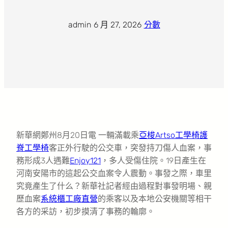
admin
·
6 月 27, 2026
·
分數
新華網鄭州8月20日電 一輛滿載乘
亞梭Artso工學椅
護
脊工學椅
客正外行駛的公交車，突發持刀傷人血案，事
務形成3人遇難
Enjoy121
，多人受傷住院。19日產生在
河南安陽市的這起公交血案令人震動。事發之際，車里
究竟產生了什么？新華社記者經由過程對事發明場、親
歷血案
系統櫃工廠直營
的乘客以及本地公安機關等相干
各方的采訪，初步摸清了事務的輪廓。