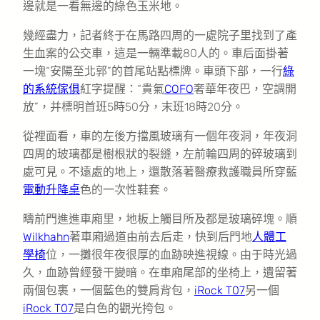
邊就是一看無邊的綠色玉米地。
幾經盡力，記者終于在馬路四周的一處院子里找到了產
生血案的公交車，這是一輛準載80人的。車后面掛著
一塊“安陽至北郭”的首尾站點標牌。車頭下部，一行
綠
的系統傢俱
紅字提醒：“貴氣
COFO
奢華年夜巴，空調開
放”，并標明首班5時50分，末班18時20分。
從裡面看，車的左後方擋風玻璃有一個年夜洞，年夜洞
四周的玻璃都是樹根狀的裂縫，左前輪四周的碎玻璃到
處可見。不遠處的地上，還散落著醫療救護職員所穿藍
電動升降桌
色的一次性鞋套。
疇前門進進車廂里，地板上觸目所及都是玻璃碎塊。順
Wilkhahn
著車廂過道由前去后走，快到后門地
人體工
學椅
位，一攤很年夜很厚的血跡映進視線。由于時光過
久，血跡曾經發干變暗。在車廂尾部的坐椅上，遺留著
兩個包裹，一個藍色的雙肩背包，
iRock T07
另一個
iRock T07
是白色的觀光挎包。