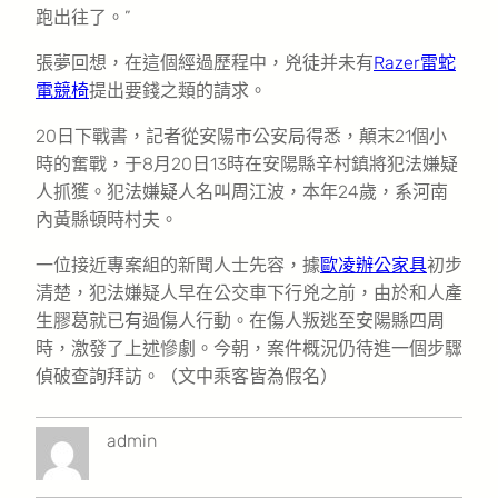
跑出往了。”
張夢回想，在這個經過歷程中，兇徒并未有
Razer雷蛇
電競椅
提出要錢之類的請求。
20日下戰書，記者從安陽市公安局得悉，顛末21個小
時的奮戰，于8月20日13時在安陽縣辛村鎮將犯法嫌疑
人抓獲。犯法嫌疑人名叫周江波，本年24歲，系河南
內黃縣頓時村夫。
一位接近專案組的新聞人士先容，據
歐凌辦公家具
初步
清楚，犯法嫌疑人早在公交車下行兇之前，由於和人產
生膠葛就已有過傷人行動。在傷人叛逃至安陽縣四周
時，激發了上述慘劇。今朝，案件概況仍待進一個步驟
偵破查詢拜訪。（文中乘客皆為假名）
admin