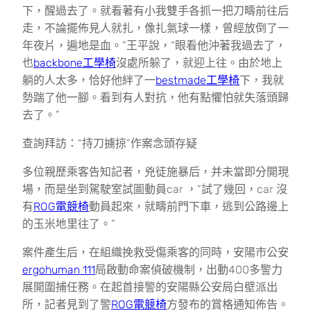
下，醒過去了。就看著有小我雙手各抓一把刀疇前往后
走，不論擺佈見人就扎，像扎氣球一樣，曾經放倒了一
年夜片，遍地是血。”王平說，“眼看他沖著我過去了，
也
backbone工學椅
沒處所躲了，就迎上往。由於地上
躺的人太多，恰好他絆了一
bestmade工學椅
下，我就
勢踹了他一腳。看到有人對抗，他有點懼怕就失落頭歸
去了。”
查詢拜訪：“持刀擄掠”作案念頭存疑
多位親歷乘客告知記者，兇徒施暴后，并未當即分開現
場，而是坐到駕駛室試圖動員car ，“試了幾回，car 沒
有
ROG電競椅
動員起來，就疇前門下車，逃到公路邊上
的玉米地里往了。”
案件產生后，在組織挽救受傷乘客的同時，安陽市公安
ergohuman 111
局啟動命案偵破機制，出動400多警力
展開圍捕任務。在起首接警的安陽縣公安局白壁派出
所，記者見到了警
ROG電競椅
方發布的賞格通知佈告。