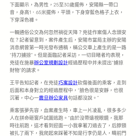
下面顯示，為男性，25至30歲擺佈，安陽縣一帶口
音，身高1．65米擺佈，平頭，下身穿藍色格子上衣，
下穿深色褲。
一輛通俗公交為何忽然禍從天降？兇徒作案傷人念頭安
在？記者留意到，案件產生后，安陽市當局主辦的安陽
消息網曾第一時光發布通稿，稱公交車上產生的是一路
“持刀擄掠”。但是面臨記者采訪，一切目睹者均表現，
兇徒在施暴
辦公室規劃設計
經過歷程中并未提出“擄掠
財物”的請求。
王平告知記者，在兇徒
巧寓設計
砍傷後面的乘客，走到
后面和本身對立的經過歷程中，“臉色很是安靜，也很
沉著，中心一
震旦辦公家具
句話都沒說。”
乘客張夢先容，血案產生時，車上一片凌亂，很多多少
人在拼命砸窗戶試圖逃跑。“由於沒帶遠視眼鏡，我那
時往前跑，這才看到迎面一小我拿著刀過去了，后脖頸
被扎了兩下，我爬起來踩著不知是行李仍是人，疇前門