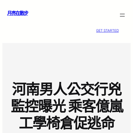
跳
月亮在散步
至
主
要
GET STARTED
內
容
河南男人公交行兇
監控曝光 乘客億嵐
工學椅倉促逃命