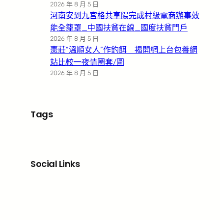
2026 年 8 月 5 日
河南安到九宮格共享陽完成村級電商辦事效
能全籠罩_中國扶貧在線_國度扶貧門戶
2026 年 8 月 5 日
棗莊”溫順女人”作釣餌 揭開網上台包養網
站比較一夜情圈套/圖
2026 年 8 月 5 日
Tags
Social Links
Facebook
X
LinkedIn
Instagram