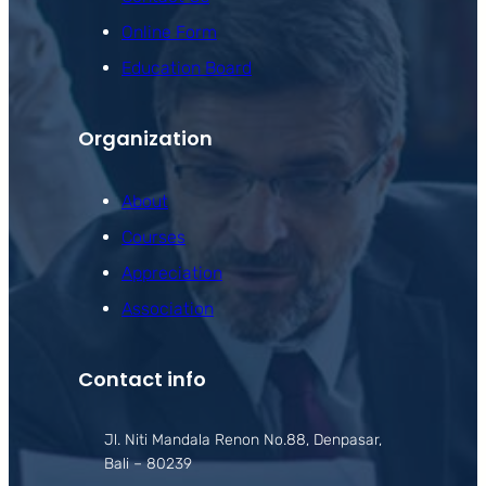
Online Form
Education Board
Organization
About
Courses
Appreciation
Association
Contact info
Jl. Niti Mandala Renon No.88, Denpasar,
Bali – 80239