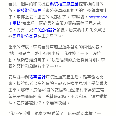
看見一個男的和司機在
系統櫃工廠直營
掠奪標的目的
盤，
歐凌辦公家具
后來公交車就和對面的年夜貨車撞上
了，車停上去，里面的人都亂了。”李盼說，
bestmade
工學椅
“撞車后，阿誰男的拿著刀疇前面往后見人就
砍，刀有一尺
100室內設計
多長，后來我不知怎么就昏
迷
震旦辦公家具
在車廂里了。”
醒來的時辰，李盼看到車廂里還躺著別的兩個乘客，
“地上都是血，邊上有個小孩，我往拉了一下，沒拉
動，能夠曾經沒氣了。”隨后趕到的急救職員發明，李
盼的頸椎和肩膀各中了一刀。
安陽縣中間
巧寓設計
病院是血案產生后，離事發地比
來、接診傷者最多的病院。記者在這里見到了受傷乘客
王平。那時，這位42歲的安陽縣白壁鎮村平易近正帶
著兒子由郊區回家。兇徒施暴時，王溫和其手無寸鐵搏
斗，左肩部被刺傷，幸無年夜礙。
“我坐在后排，氣象太熱睡著了，后來感到車撞了一