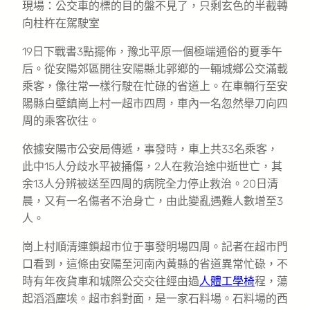
現場：公交車的標的目的盤不見了，只剩玄色的半截轉
向柱杵在駕駛室
19日下戰書3點擺佈，豫北平原一個極端通俗的夏季午
后。從安陽郊區開往安陽縣北郭鄉的一輛城鄉公交滿載
乘客，像往常一樣行駛在忙碌的省道上。在車輛行至安
陽縣白壁鎮崗上村一超市四周，車內一名忽然舉刀向四
周的乘客砍往。
依據安陽市公安局傳遞，事發時，車上共33名乘客，
此中15人分歧水平被捅傷，2人在救治途中逝世亡，其
余13人分辨被送至四周的病院全力停止救治。20日清
晨，又有一名傷者不治身亡，由此變亂遇難人數增至3
人。
崗上村順清連鎖超市位于事發明場四周。記者在超市門
口看到，這條由安陽至河南內黃縣的省道異常忙碌，不
時有年夜貨車和城際公交交往經由過
人體工學椅
程，蕩
起滔滔塵埃。超市斜對面，是一家石料場。石料場的西