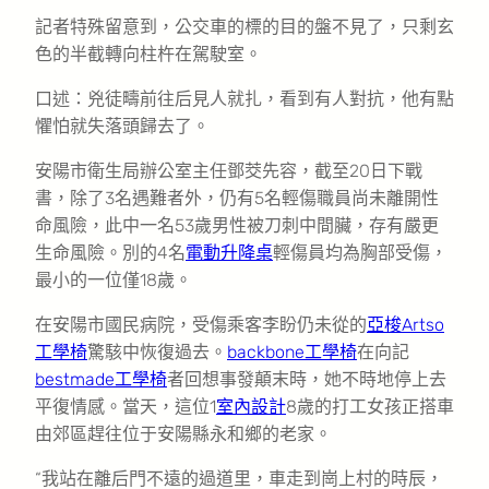
記者特殊留意到，公交車的標的目的盤不見了，只剩玄
色的半截轉向柱杵在駕駛室。
口述：兇徒疇前往后見人就扎，看到有人對抗，他有點
懼怕就失落頭歸去了。
安陽市衛生局辦公室主任鄧茭先容，截至20日下戰
書，除了3名遇難者外，仍有5名輕傷職員尚未離開性
命風險，此中一名53歲男性被刀刺中間臟，存有嚴更
生命風險。別的4名
電動升降桌
輕傷員均為胸部受傷，
最小的一位僅18歲。
在安陽市國民病院，受傷乘客李盼仍未從的
亞梭Artso
工學椅
驚駭中恢復過去。
backbone工學椅
在向記
bestmade工學椅
者回想事發顛末時，她不時地停上去
平復情感。當天，這位1
室內設計
8歲的打工女孩正搭車
由郊區趕往位于安陽縣永和鄉的老家。
“我站在離后門不遠的過道里，車走到崗上村的時辰，