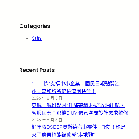
Categories
分數
Recent Posts
“十二條”支撐中小企業，國民日報點贊濱
州：森和診所健檢濟困扶危！
2026 年 8 月 5 日
東航一航班疑因“升降架銷未拔”放油出航，
客服回應：飛機JIUYI俱意空間設計需求維修
2026 年 8 月 5 日
好年夜OSDER奧斯德汽車零件一“鴕”！鴕鳥
來了廣東也能被養成“走地雞”