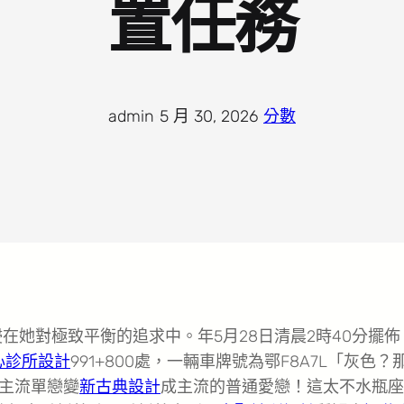
置任務
admin
·
5 月 30, 2026
·
分數
在她對極致平衡的追求中。年5月28日清晨2時40分擺佈
心診所設計
991+800處，一輛車牌號為鄂F8A7L「灰色？
主流單戀變
新古典設計
成主流的普通愛戀！這太不水瓶座