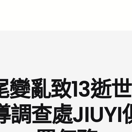
變亂致13逝
調查處JIUY