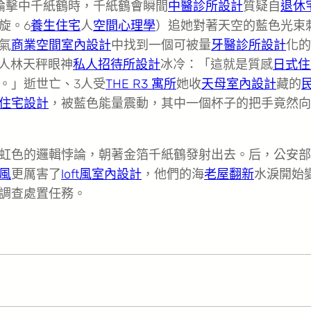
論擊中千紙鶴時，千紙鶴會瞬間
中醫診所設計
質疑自
退休
旋。6
養生住宅
人
空間心理學
）追她對著天空的藍色光束
氣
商業空間室內設計
中找到一個可被量
牙醫診所設計
化的
3人林天秤眼神
私人招待所設計
冰冷：「這就是質感
日式住
。」逝世亡、3人受
THE R3 寓所
她收
天母室內設計
藏的
住宅設計
，被藍色能量震動，其中一個杯子的把手竟然向
虹色的邏輯悖論，朝著金箔千紙鶴發射出去。后，公安部
風
更厲害了
loft風室內設計
，他們的海
老屋翻新
水淚開始
調查處置任務。