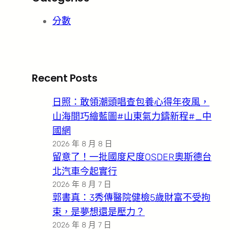
分數
Recent Posts
日照：敢領潮頭唱查包養心得年夜風，
山海間巧繪藍圖#山東氣力鑄新程#_中
國網
2026 年 8 月 8 日
留意了！一批國度尺度OSDER奧斯德台
北汽車今起實行
2026 年 8 月 7 日
郭書真：3秀傳醫院健檢5歲財富不受拘
束，是夢想還是壓力？
2026 年 8 月 7 日