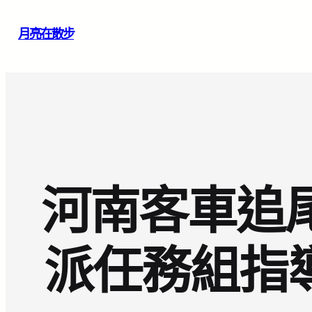
跳
月亮在散步
至
主
要
內
容
河南客車追尾
派任務組指導