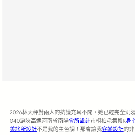
2026林天秤對兩人的抗議充耳不聞，她已經完全沉浸
G40滬陜高速河南省南陽
會所設計
市桐柏毛集段K
身
美診所設計
不是我的主色調！那會讓我
客變設計
的非