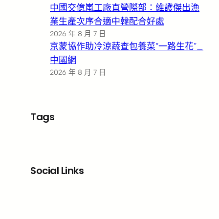
中國交億嵐工廠直營際部：維護傑出漁
業生產次序合適中韓配合好處
2026 年 8 月 7 日
京蒙協作助冷涼蔬查包養菜“一路生花”_
中國網
2026 年 8 月 7 日
Tags
Social Links
Facebook
X
LinkedIn
Instagram