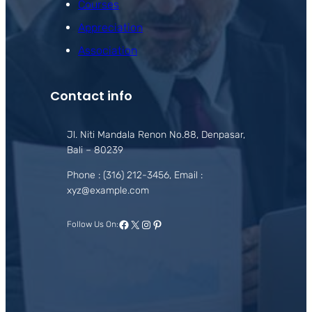
Courses
Appreciation
Association
Contact info
Jl. Niti Mandala Renon No.88, Denpasar,
Bali – 80239
Phone : (316) 212-3456, Email :
xyz@example.com
Facebook
X
Instagram
Pinterest
Follow Us On: