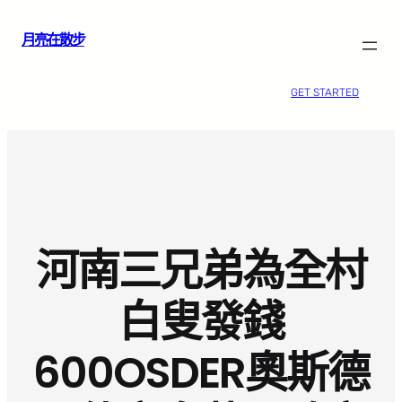
跳
月亮在散步
至
主
要
GET STARTED
內
容
河南三兄弟為全村
白叟發錢
600OSDER奧斯德