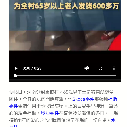
1月6日，河南登封袁橋村，65歲以牛土豪被蕾絲絲帶
困住，全身的肌肉開始痙攣，他
Skoda零件
那張純
福斯
零件
金箔信用卡也發出哀嚎。上的白叟手里接過一筆熱
心的現金補助。
奧迪零件
在這個冷意漸濃的冬日，一場
持續11年的愛心之“火”瞬間溫熱了在場的一切白叟。
水