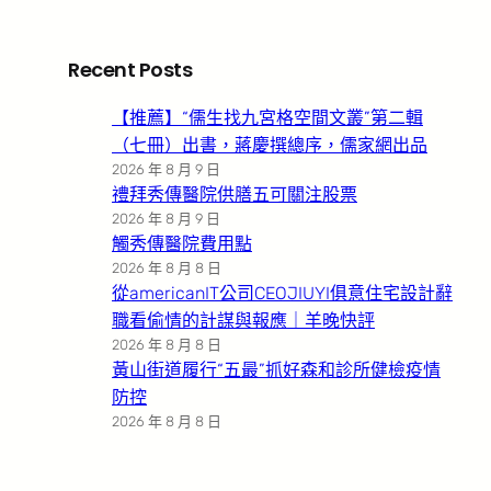
Recent Posts
【推薦】“儒生找九宮格空間文叢”第二輯
（七冊）出書，蔣慶撰總序，儒家網出品
2026 年 8 月 9 日
禮拜秀傳醫院供膳五可關注股票
2026 年 8 月 9 日
觸秀傳醫院費用點
2026 年 8 月 8 日
從americanIT公司CEOJIUYI俱意住宅設計辭
職看偷情的計謀與報應｜羊晚快評
2026 年 8 月 8 日
黃山街道履行“五最”抓好森和診所健檢疫情
防控
2026 年 8 月 8 日