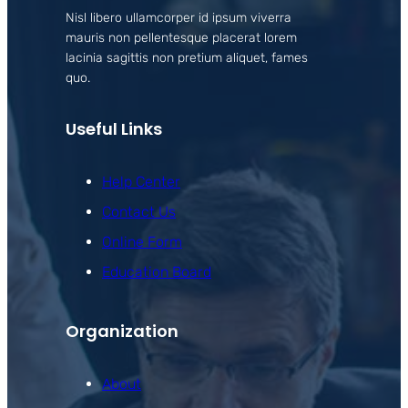
Nisl libero ullamcorper id ipsum viverra
mauris non pellentesque placerat lorem
lacinia sagittis non pretium aliquet, fames
quo.
Useful Links
Help Center
Contact Us
Online Form
Education Board
Organization
About