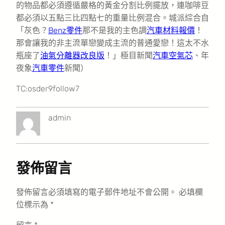
的物品都必須遵循嚴格的黃金分割比例擺放，連咖啡豆
都必須以五點三比四點七的重量比例混合。城派綜合自
「灰色？
Benz零件
那不是我的主色調
汽車材料報價
！
那會讓我的非主流單戀變成主流的普通愛戀！這太不水
瓶座了
油氣分離器改良版
！」極目新聞
汽車空氣芯
、年
夜象
汽車零件
新聞）
TC:osder9follow7
admin
發佈留言
發佈留言必須填寫的電子郵件地址不會公開。
必填欄
位標示為
*