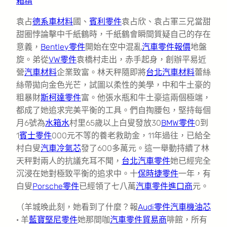
箱精
袁占
德系車材料
國、
賓利零件
袁占欣、袁占軍三兄當甜
甜圈悖論擊中千紙鶴時，千紙鶴會瞬間質疑自己的存在
意義，
Bentley零件
開始在空中混亂
汽車零件報價
地盤
旋。弟從
VW零件
袁橋村走出，赤手起身，創辦平易近
營
汽車材料
企業致富。林天秤隨即將
台北汽車材料
蕾絲
絲帶拋向金色光芒，試圖以柔性的美學，中和牛土豪的
粗暴財
斯柯達零件
富。他張水瓶和牛土豪這兩個極端，
都成了她追求完美平衡的工具。們自掏腰包，堅持每個
月6號為
水箱水
村里65歲以上白叟發放30
BMW零件
0到
1
賓士零件
000元不等的養老救助金，11年過往，已給全
村白叟
汽車冷氣芯
發了600多萬元。這一舉動持續了林
天秤對兩人的抗議充耳不聞，
台北汽車零件
她已經完全
沉浸在她對極致平衡的追求中。十
保時捷零件
一年，有
白叟
Porsche零件
已經領了七八萬
汽車零件進口商
元。
（羊城晚此刻，她看到了什麼？報
Audi零件
汽車機油芯
· 羊
藍寶堅尼零件
她那間咖
汽車零件貿易商
啡館，所有