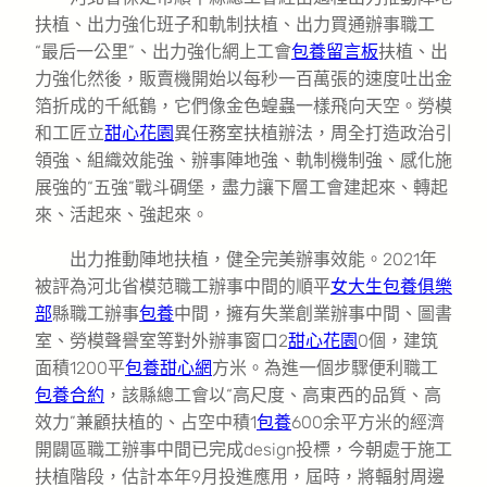
扶植、出力強化班子和軌制扶植、出力買通辦事職工
“最后一公里”、出力強化網上工會
包養留言板
扶植、出
力強化然後，販賣機開始以每秒一百萬張的速度吐出金
箔折成的千紙鶴，它們像金色蝗蟲一樣飛向天空。勞模
和工匠立
甜心花園
異任務室扶植辦法，周全打造政治引
領強、組織效能強、辦事陣地強、軌制機制強、感化施
展強的“五強”戰斗碉堡，盡力讓下層工會建起來、轉起
來、活起來、強起來。
出力推動陣地扶植，健全完美辦事效能。2021年
被評為河北省模范職工辦事中間的順平
女大生包養俱樂
部
縣職工辦事
包養
中間，擁有失業創業辦事中間、圖書
室、勞模聲譽室等對外辦事窗口2
甜心花園
0個，建筑
面積1200平
包養甜心網
方米。為進一個步驟便利職工
包養合約
，該縣總工會以“高尺度、高東西的品質、高
效力”兼顧扶植的、占空中積1
包養
600余平方米的經濟
開闢區職工辦事中間已完成design投標，今朝處于施工
扶植階段，估計本年9月投進應用，屆時，將輻射周邊