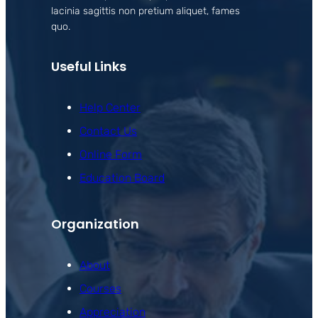
lacinia sagittis non pretium aliquet, fames
quo.
Useful Links
Help Center
Contact Us
Online Form
Education Board
Organization
About
Courses
Appreciation