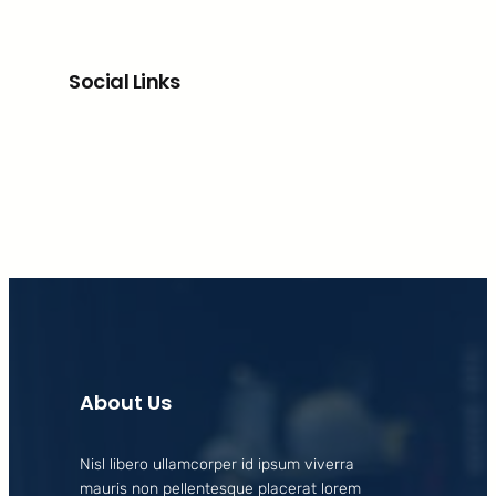
Social Links
Facebook
X
LinkedIn
Instagram
About Us
Nisl libero ullamcorper id ipsum viverra
mauris non pellentesque placerat lorem