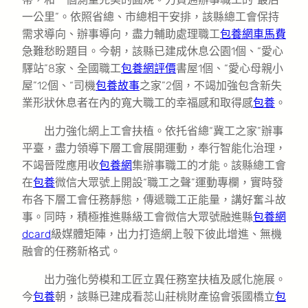
一公里”。依照省總、市總相干安排，該縣總工會保持
需求導向、辦事導向，盡力輔助處理職工
包養網車馬費
急難愁盼題目。今朝，該縣已建成休息公園1個、“愛心
驛站”8家、全國職工
包養網評價
書屋1個、“愛心母親小
屋”12個、“司機
包養故事
之家”2個，不竭加強包含新失
業形狀休息者在內的寬大職工的幸福感和取得感
包養
。
出力強化網上工會扶植。依托省總“冀工之家”辦事
平臺，盡力領導下層工會展開運動，奉行智能化治理，
不竭晉陞應用收
包養網
集辦事職工的才能。該縣總工會
在
包養
微信大眾號上開設“職工之聲”運動專欄，實時發
布各下層工會任務靜態，傳遞職工正能量，講好奮斗故
事。同時，積極推進縣級工會微信大眾號融進縣
包養網
dcard
級媒體矩陣，出力打造網上彀下彼此增進、無機
融會的任務新格式。
出力強化勞模和工匠立異任務室扶植及感化施展。
今
包養
朝，該縣已建成看蕊山莊桃財產協會張國橋立
包