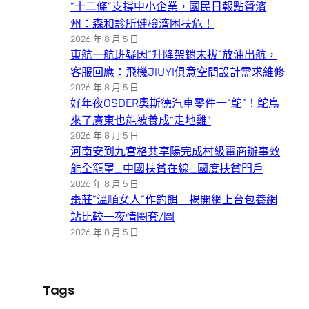
“十二條”支撐中小企業，國民日報點贊濱
州：森和診所健檢濟困扶危！
2026 年 8 月 5 日
東航一航班疑因“升降架銷未拔”放油出航，
客服回應：飛機JIUYI俱意空間設計需求維修
2026 年 8 月 5 日
好年夜OSDER奧斯德汽車零件一“鴕”！鴕鳥
來了廣東也能被養成“走地雞”
2026 年 8 月 5 日
河南安到九宮格共享陽完成村級電商辦事效
能全籠罩_中國扶貧在線_國度扶貧門戶
2026 年 8 月 5 日
棗莊”溫順女人”作釣餌 揭開網上台包養網
站比較一夜情圈套/圖
2026 年 8 月 5 日
Tags