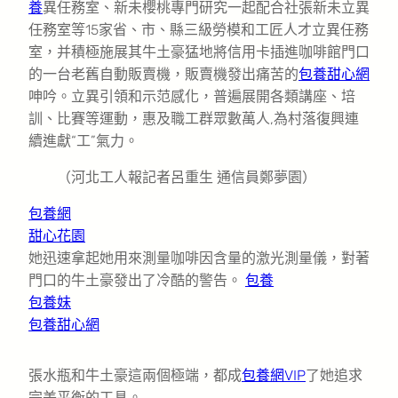
養
異任務室、新未櫻桃專門研究一起配合社張新未立異
任務室等15家省、市、縣三級勞模和工匠人才立異任務
室，并積極施展其牛土豪猛地將信用卡插進咖啡館門口
的一台老舊自動販賣機，販賣機發出痛苦的
包養甜心網
呻吟。立異引領和示范感化，普遍展開各類講座、培
訓、比賽等運動，惠及職工群眾數萬人,為村落復興連
續進獻“工”氣力。
（河北工人報記者呂重生 通信員鄭夢園）
包養網
甜心花園
她迅速拿起她用來測量咖啡因含量的激光測量儀，對著
門口的牛土豪發出了冷酷的警告。
包養
包養妹
包養甜心網
張水瓶和牛土豪這兩個極端，都成
包養網VIP
了她追求
完美平衡的工具。