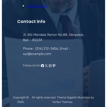
Association
Contact info
Jl. Niti Mandala Renon No.88, Denpasar,
Bali – 80239
Phone : (316) 212-3456, Email :
xyz@example.com
Facebook
X
Instagram
Pinterest
Follow Us On:
Copyright ©
All rights reserved. Theme Gigantic Business by
2025.
Kortez Themes.