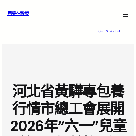
跳
月亮在散步
至
主
要
GET STARTED
內
容
河北省黃驊專包養
行情市總工會展開
2026年“六一”兒童