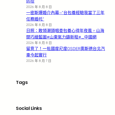
防控
2026 年 8 月 8 日
一密斯爆婚介內幕—”台包養經驗我當了三年
任務婚托”
2026 年 8 月 8 日
日照：敢領潮頭唱查包養心得年夜風，山海
間巧繪藍圖#山東氣力鑄新程#_中國網
2026 年 8 月 8 日
留意了！一批國度尺度OSDER奧斯德台北汽
車今起實行
2026 年 8 月 7 日
Tags
Social Links