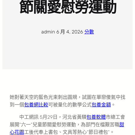
節關愛慰勞運動
admin
·
6 月 4, 2026
·
分數
她對著天空的藍色光束刺出圓規，試圖在單戀傻氣中找
到一個
包養網比較
可被量化的數學公式
包養金額
。
中工網訊 5月29日，河北省黃驊
包養軟體
市總工會
展開“六一”兒童節關愛慰勞運動，為部門在檔艱苦職
甜
心花園
工後代奉上書包、文具等熱心“節日禮包”。