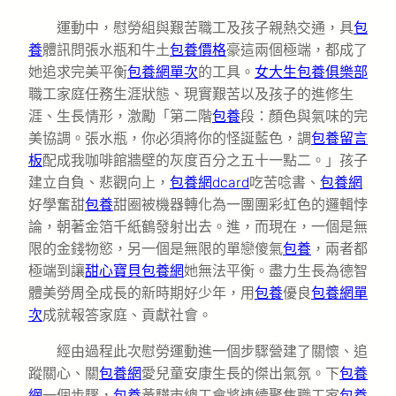
運動中，慰勞組與艱苦職工及孩子親熱交通，具
包
養
體訊問張水瓶和牛土
包養價格
豪這兩個極端，都成了
她追求完美平衡
包養網單次
的工具。
女大生包養俱樂部
職工家庭任務生涯狀態、現實艱苦以及孩子的進修生
涯、生長情形，激勵「第二階
包養
段：顏色與氣味的完
美協調。張水瓶，你必須將你的怪誕藍色，調
包養留言
板
配成我咖啡館牆壁的灰度百分之五十一點二。」孩子
建立自負、悲觀向上，
包養網dcard
吃苦唸書、
包養網
好學奮甜
包養
甜圈被機器轉化為一團團彩虹色的邏輯悖
論，朝著金箔千紙鶴發射出去。進，而現在，一個是無
限的金錢物慾，另一個是無限的單戀傻氣
包養
，兩者都
極端到讓
甜心寶貝包養網
她無法平衡。盡力生長為德智
體美勞周全成長的新時期好少年，用
包養
優良
包養網單
次
成就報答家庭、貢獻社會。
經由過程此次慰勞運動進一個步驟營建了關懷、追
蹤關心、關
包養網
愛兒童安康生長的傑出氣氛。下
包養
網
一個步驟，
包養
黃驊市總工會將連續聚焦職工家
包養