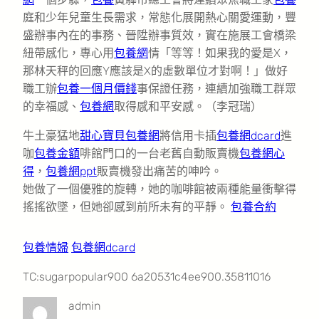
庭和少年兒童生長需求，常態化展開熱心關愛運動，豐
盛辦事內在的事務、晉陞辦事質效，實在施展工會橋梁
紐帶感化，專心用
包養網
情「等等！如果我的愛是X，
那林天秤的回應Y應該是X的虛數單位才對啊！」做好
職工辦
包養一個月價錢
事保證任務，連續加強職工群眾
的幸福感、
包養網
取得感和平安感。（李冠瑞）
牛土豪猛地
甜心寶貝包養網
將信用卡插
包養網dcard
進
咖
包養金額
啡館門口的一台老舊自動販賣機
包養網心
得
，
包養網ppt
販賣機發出痛苦的呻吟。
她做了一個優雅的旋轉，她的咖啡館被兩種能量衝擊得
搖搖欲墜，但她卻感到前所未有的平靜。
包養合約
包養情婦
包養網dcard
TC:sugarpopular900 6a20531c4ee900.35811016
admin