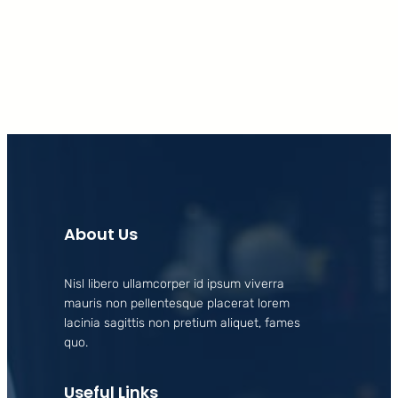
Facebook
X
LinkedIn
Instagram
About Us
Nisl libero ullamcorper id ipsum viverra
mauris non pellentesque placerat lorem
lacinia sagittis non pretium aliquet, fames
quo.
Useful Links