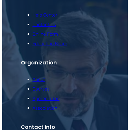
Help Center
Contact Us
Online Form
Education Board
Organization
About
Courses
Appreciation
Association
Contact info