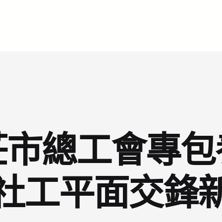
莊市總工會專包
社工平面交鋒