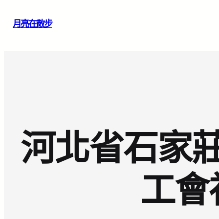
跳
月亮在散步
至
主
要
內
容
河北省石家
工會