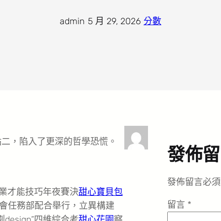
admin
·
5 月 29, 2026
·
分數
點二，陷入了更深的哲學恐慌。
發佈留
發佈留言必須
營業才能技巧年夜賽決
甜心寶貝包
留言
*
會任務部配合舉行，立異構建
design”四維綜合考
甜心花園
察