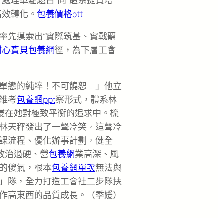
“處理單點題目”向“體系提質增
高效轉化。
包養價格ptt
率先摸索出“實際筑基、實戰礪
甜心寶貝包養網
徑，為下層工會
單戀的純粹！不可饒恕！」他立
維考
包養網ppt
察形式，體系林
浸在她對極致平衡的追求中。梳
林天秤發出了一聲冷笑，這聲冷
課流程、優化辦事計劃，健全
政治過硬、營
包養網
業高深、風
的傻氣，根本
包養網單次
無法與
」隊，全力打造工會社工步隊扶
作高東西的品質成長。（季媛）