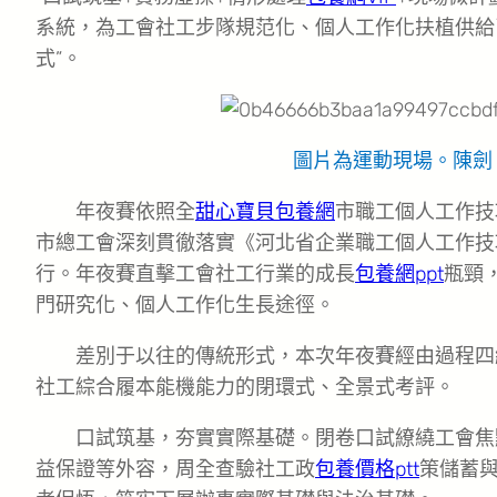
系統，為工會社工步隊規范化、個人工作化扶植供給
式”。
圖片為運動現場。陳劍
年夜賽依照全
甜心寶貝包養網
市職工個人工作技
市總工會深刻貫徹落實《河北省企業職工個人工作技
行。年夜賽直擊工會社工行業的成長
包養網ppt
瓶頸
門研究化、個人工作化生長途徑。
差別于以往的傳統形式，本次年夜賽經由過程四
社工綜合履本能機能力的閉環式、全景式考評。
口試筑基，夯實實際基礎。閉卷口試繚繞工會焦
益保證等外容，周全查驗社工政
包養價格ptt
策儲蓄