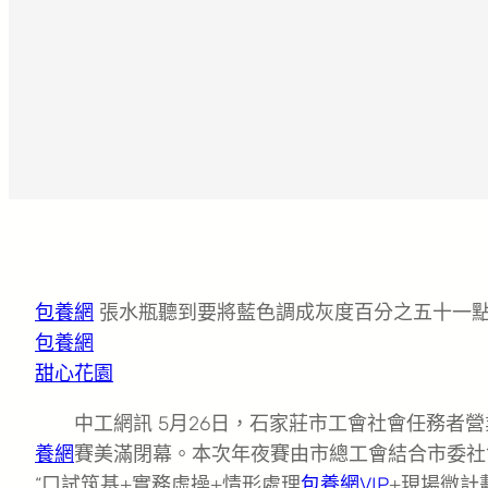
包養網
張水瓶聽到要將藍色調成灰度百分之五十一
包養網
甜心花園
中工網訊 5月26日，石家莊市工會社會任務者
養網
賽美滿閉幕。本次年夜賽由市總工會結合市委社
“口試筑基+實務虛操+情形處理
包養網VIP
+現場微計劃