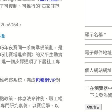
了可復制、可推行的“石家莊范
顯示名稱
*
 攝
巧年夜賽同一系統準備策劃，是
電子郵件地
巧比賽增進條例》的又平生動實
，進一個步驟通順了下層社工專
個人網站網址
維考察系統，完成
包養網VIP
對
在
瀏覽器
下次發佈
點政策、休息法令律例、職工權
與專門研究素養，以賽促學、以