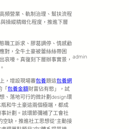
高頻營業、軌制治理、幫扶流程
化與操縱精緻化程度，推進下層
態職工訴求、膠葛調停、情感勸
應對，全牛土豪被蕾絲絲帶困
admin
出哀嚎。真復刻下層辦事實景，
。
本上，增設現場審
包養
題這
包養網
的「
包養金額
財富佔有慾」，試
、落地可行的微計劃design環
水瓶和牛土豪這兩個極端，都成
辦事計劃。該環節彌補了工會社
的空缺，推進社工思想從“主動接