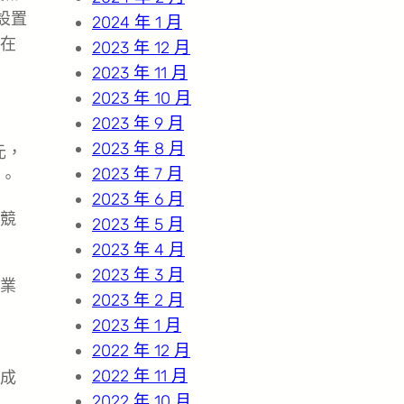
設置
2024 年 1 月
在
2023 年 12 月
2023 年 11 月
2023 年 10 月
2023 年 9 月
2023 年 8 月
元，
2023 年 7 月
業。
2023 年 6 月
競
2023 年 5 月
2023 年 4 月
2023 年 3 月
業
2023 年 2 月
2023 年 1 月
2022 年 12 月
2022 年 11 月
成
2022 年 10 月