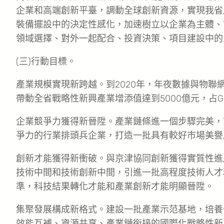
企業和高端創新平臺，調動全球創新資源，實現我省
裝備擺設中的決定性感化，加速樹立以企業為主體、
領域選擇、對外一起配合、投資決策、項目建設中的
(三)行動目標。
產業規模實現新跨越。到2020年，年夜數據與物聯網
帶動全省戰略性新興產業增添值達到5000億元，占
企業競爭力獲得新晉陞。產業鏈條進一個步驟完美，
爭力的行業排頭兵企業，打造一批具有較好市場美譽度
創新才能獲得新衝破。與京津協同創新獲得實質性進
技術中間和技術創新中間，引進一批高程度技術人才
準，科技結果轉化才能和產業創新才能明顯晉陞。
集聚發展構成新格式。建設一批產業示范基地，培養
效能互補、資源共享、產業鏈銜接的國際化戰略性新