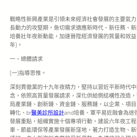
戰略性新興產業是引領未來經濟社會發展的主要氣力
長動力的攻堅期，急切需求適應新時代、新任務、新
培養壯年夜新動能，加速晉陞經濟發展的質量和效益。根
年)。
一、總體請求
(一)指導思惟。
深刻貫徹黨的十九年夜精力，堅持以習近平新時代中
念，依照高質量發展請求，深化供給側結構性改造，
局產業鏈、創新鏈、資金鏈、服務鏈，以企業、項目
轉化、br
醫美診所設計
and培養、軍平易近融會為
發展重點，組織實施十個專項行動，建設六年夜工程
車、節能環保等產業發展新窪地，著力打造生物、新