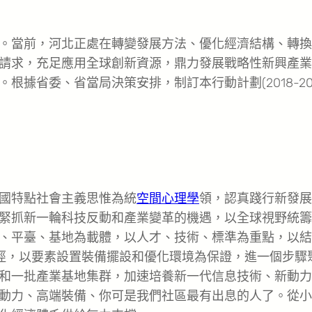
。當前，河北正處在轉變發展方法、優化經濟結構、轉換
請求，充足應用全球創新資源，鼎力發展戰略性新興產業
據省委、省當局決策安排，制訂本行動計劃(2018-20
國特點社會主義思惟為統
空間心理學
領，認真踐行新發展
緊抓新一輪科技反動和產業變革的機遇，以全球視野統籌
、平臺、基地為載體，以人才、技術、標準為重點，以結
途徑，以要素設置裝備擺設和優化環境為保證，進一個步驟
和一批產業基地集群，加速培養新一代信息技術、新動力
動力、高端裝備、你可是我們社區最有出息的人了。從小