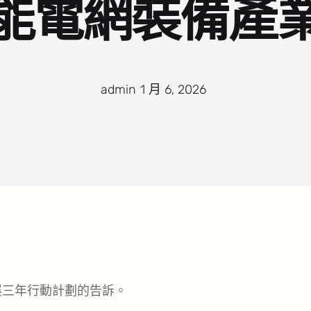
能電網裝備產
admin
·
1 月 6, 2026
·
展三年行動計劃的告訴。