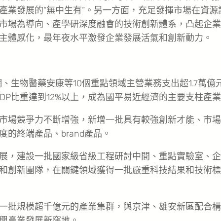
產業發展的“無中生有”。另一方面，充足發揮市場在資源
市場為導向、產學研深度融會的技術創新體系，凸起企業
主體感化，最年夜水平激發企業發展活氣和創新動力。
、生物醫藥安康等10個重點領域主營業務支出超1.7萬億
GDP比重達到12%以上，成為國平易近經濟的主要支柱產
市場競爭力不斷增強，新增一批具有較強創新才能、市場
的終端產品、brand產品。
展，建設一批國家級省級工程研討中間、重點實驗室、企
和創新團隊，在關鍵領域獲得一批嚴重科技結果和技術標
一批規模超千億元的產業集群，與京津、雄安新區配合構
興產業發展新窪地。