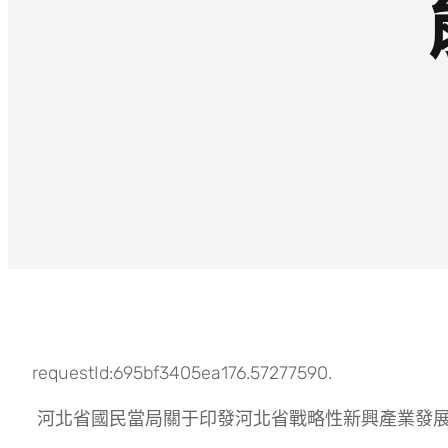
requestId:695bf3405ea176.57277590.
河北省國民當局關于印發河北省戰略性新興產業發