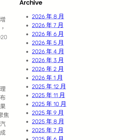
Archive
c
h
2026 年 8 月
增
2026 年 7 月
，
2026 年 6 月
20
2026 年 5 月
2026 年 4 月
2026 年 3 月
2026 年 2 月
2026 年 1 月
2025 年 12 月
理
2025 年 11 月
布
2025 年 10 月
果
2025 年 9 月
聚焦
2025 年 8 月
汽
2025 年 7 月
成
2025 年 6 月