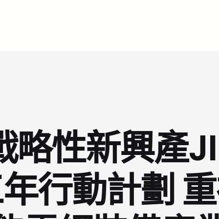
略性新興產JI
年行動計劃 