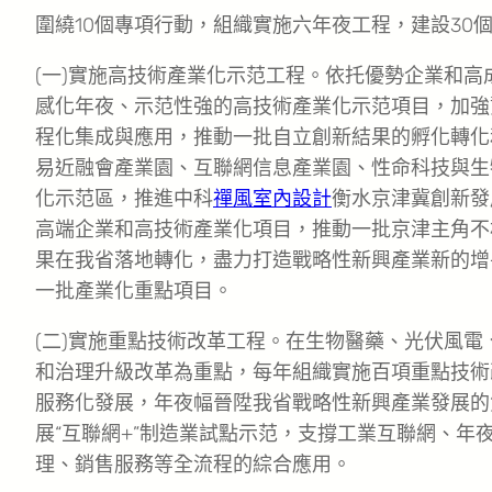
圍繞10個專項行動，組織實施六年夜工程，建設30
(一)實施高技術產業化示范工程。依托優勢企業和高
感化年夜、示范性強的高技術產業化示范項目，加強
程化集成與應用，推動一批自立創新結果的孵化轉化
易近融會產業園、互聯網信息產業園、性命科技與生物
化示范區，推進中科
禪風室內設計
衡水京津冀創新發
高端企業和高技術產業化項目，推動一批京津主角不
果在我省落地轉化，盡力打造戰略性新興產業新的增
一批產業化重點項目。
(二)實施重點技術改革工程。在生物醫藥、光伏風
和治理升級改革為重點，每年組織實施百項重點技術
服務化發展，年夜幅晉陞我省戰略性新興產業發展的質
展“互聯網+”制造業試點示范，支撐工業互聯網、
理、銷售服務等全流程的綜合應用。