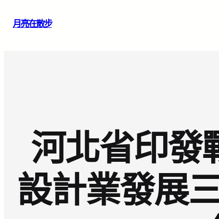
跳
月亮在散步
至
主
要
內
容
河北省印發戰
設計業發展三