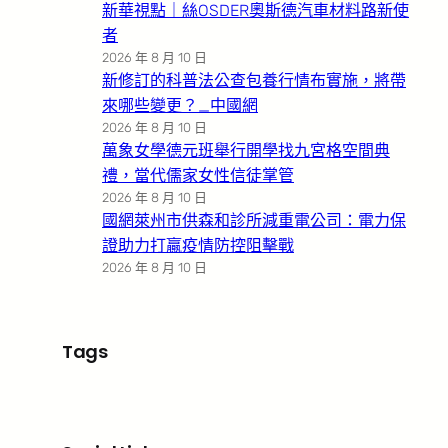
新華視點｜絲OSDER奧斯德汽車材料路新使
者
2026 年 8 月 10 日
新修訂的科普法公查包養行情布實施，將帶
來哪些變更？_中國網
2026 年 8 月 10 日
萬象女學德元班舉行開學找九宮格空間典
禮，當代儒家女性信徒掌管
2026 年 8 月 10 日
國網萊州市供森和診所減重電公司：電力保
證助力打贏疫情防控阻擊戰
2026 年 8 月 10 日
Tags