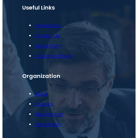
Useful Links
Help Center
Contact Us
Online Form
Education Board
Organization
About
Courses
Appreciation
Association