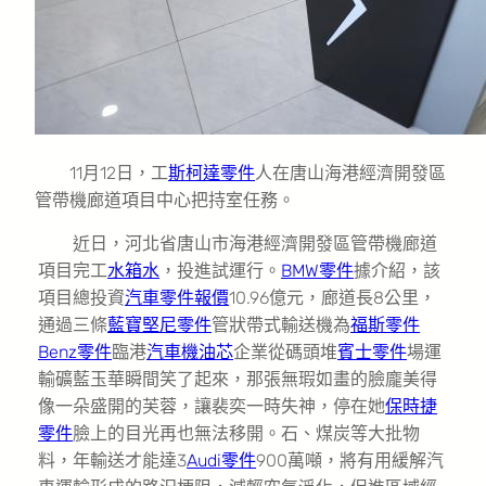
11月12日，工
斯柯達零件
人在唐山海港經濟開發區
管帶機廊道項目中心把持室任務。
近日，河北省唐山市海港經濟開發區管帶機廊道
項目完工
水箱水
，投進試運行。
BMW零件
據介紹，該
項目總投資
汽車零件報價
10.96億元，廊道長8公里，
通過三條
藍寶堅尼零件
管狀帶式輸送機為
福斯零件
Benz零件
臨港
汽車機油芯
企業從碼頭堆
賓士零件
場運
輸礦藍玉華瞬間笑了起來，那張無瑕如畫的臉龐美得
像一朵盛開的芙蓉，讓裴奕一時失神，停在她
保時捷
零件
臉上的目光再也無法移開。石、煤炭等大批物
料，年輸送才能達3
Audi零件
900萬噸，將有用緩解汽