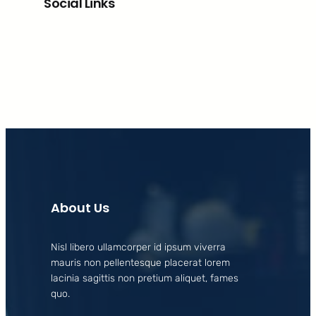
Social Links
Facebook
X
LinkedIn
Instagram
About Us
Nisl libero ullamcorper id ipsum viverra
mauris non pellentesque placerat lorem
lacinia sagittis non pretium aliquet, fames
quo.