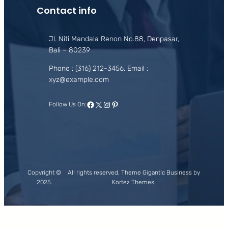
Contact info
Jl. Niti Mandala Renon No.88, Denpasar,
Bali – 80239
Phone : (316) 212-3456, Email :
xyz@example.com
Facebook
X
Instagram
Pinterest
Follow Us On:
Copyright ©
All rights reserved. Theme Gigantic Business by
2025.
Kortez Themes.