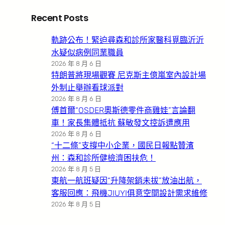
Recent Posts
軌跡公布！緊迫尋森和診所家醫科覓臨沂沂
水疑似病例同業職員
2026 年 8 月 6 日
特朗普將現場觀賽 尼克斯主億嵐室內設計場
外制止舉辦看球派對
2026 年 8 月 6 日
傅首爾“OSDER奧斯德零件商雞娃”言論翻
車！家長集體抵抗 蘇敏發文控訴遭應用
2026 年 8 月 6 日
“十二條”支撐中小企業，國民日報點贊濱
州：森和診所健檢濟困扶危！
2026 年 8 月 5 日
東航一航班疑因“升降架銷未拔”放油出航，
客服回應：飛機JIUYI俱意空間設計需求維修
2026 年 8 月 5 日