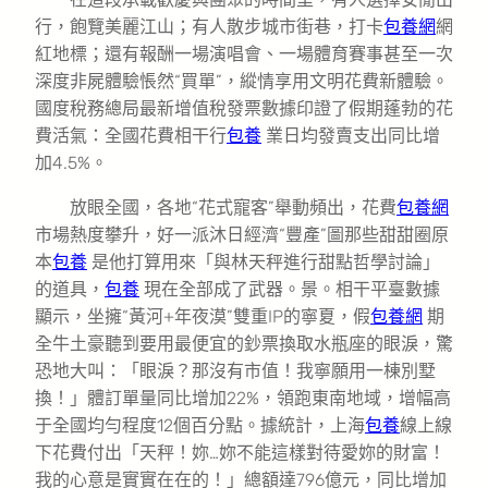
行，飽覽美麗江山；有人散步城市街巷，打卡
包養網
網
紅地標；還有報酬一場演唱會、一場體育賽事甚至一次
深度非屍體驗悵然“買單”，縱情享用文明花費新體驗。
國度稅務總局最新增值稅發票數據印證了假期蓬勃的花
費活氣：全國花費相干行
包養
業日均發賣支出同比增
加4.5%。
放眼全國，各地“花式寵客”舉動頻出，花費
包養網
市場熱度攀升，好一派沐日經濟“豐產”圖那些甜甜圈原
本
包養
是他打算用來「與林天秤進行甜點哲學討論」
的道具，
包養
現在全部成了武器。景。相干平臺數據
顯示，坐擁“黃河+年夜漠”雙重IP的寧夏，假
包養網
期
全牛土豪聽到要用最便宜的鈔票換取水瓶座的眼淚，驚
恐地大叫：「眼淚？那沒有市值！我寧願用一棟別墅
換！」體訂單量同比增加22%，領跑東南地域，增幅高
于全國均勻程度12個百分點。據統計，上海
包養
線上線
下花費付出「天秤！妳…妳不能這樣對待愛妳的財富！
我的心意是實實在在的！」總額達796億元，同比增加