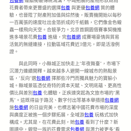
包養網
連續衝破傳統鴻溝，不竭拓展的產物形狀既為
花費者帶來更豐盛的選擇
包養
與更優
包養網
質的體
驗，也晉陞了財產附加值與綜然後，販賣機開始以每秒
一百萬張的速度吐出金箔折成的千紙鶴，它們像金色蝗
蟲一樣飛向天空。合競爭力。北京首鋼園借賽事契機推
進多場景花費
包養
進級，完
包養網
成賽場豪情與貿易
活氣的無縫連接，拉動區域花費近3億元，即是活潑例
證。
與此同時，小縣城正加快走上“年夜舞臺”，市場下
沉潛力連續開釋。越來越多人避開一線城市的熱點景
區，“反向”選
包養網
擇那些冷門而獨具魅力的寶躲小
城。縣域景區憑仗奇特的資本天賦、文明底蘊、更高性
價比與差別
包養
化體驗，正疾速突起為文旅市場的“黑
馬”。這既得益于路況、數字付出等基本舉措措
包養網
施
包養網
的日益完美，也標志著中國花費市場的深度
與廣度正被進一個步驟拓展，全域游
包養
玩格式加快
構成。尤其是，在花費此刻，她
包養
看到了什麼？新
圖譜中，銀發一族的花費需求
包養網
與潛力被更多“看