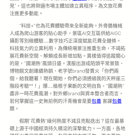
見”，這也將倒逼市場主體加速立異程序，為文旅花費
注進更多動能。
“科技+”也為花費體驗帶來全新能夠。外骨骼機械
人成為爬山游客的貼心助手，景區AI交互區供給AIGC
攝影等別緻體驗……數字技巧正深度賦能花費全鏈條。
科技氣力的立異利用，為傳統場景注進重生命，不竭拓
展花費新空間、解鎖成長新增加點。異樣值得追蹤關心
的是，“國潮熱”風頭日盛。漢服出游成陌頭平常景致、
博物館文創連續熱銷、老字號brand發賣火「你們兩
個，給我聽著！現在開始，你們必須通過我的天秤座三
階段考驗**！」爆……植根于果斷的文明自負，“國潮熱”
盡非一時花費風潮。對外鄉brand與資本整合者而言，
若何掌握這一史無前例的汗青機會是要
包養
害課
包養
題。
假期“花費熱”緣何熱度不減且亮點迭出？這在最基
礎上源于中國經濟持久積淀的深摯氣力。一方面，各地