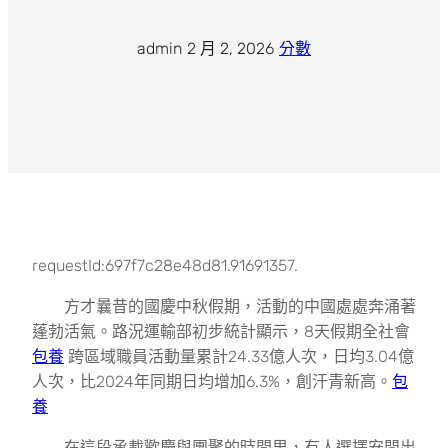
admin
·
2 月 2, 2026
·
分數
requestId:697f7c28e48d81.91691357.
方才曩昔的國慶中秋假期，活動的中國處處奔涌著
蓬勃活氣。路況運輸部初步統計顯示，8天假期全社會
包養
跨區域職員活動量累計24.33億人次，日均3.04億
人次，比2024年同期日均增加6.3%，創汗青新高。
包
養
在這段承載歡慶與團聚的時間里，有人選擇安閒出