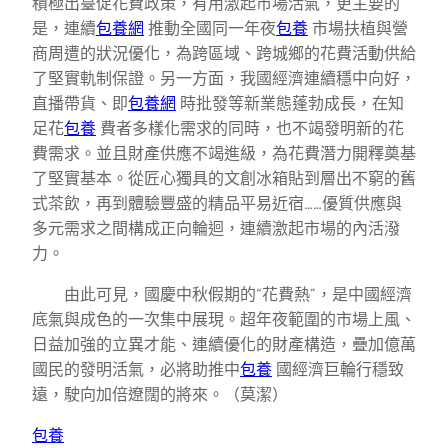
積極出臺促花費政策，有用激起市場活氣，更主要的
是，連續
包養網
推動全國同一年夜
包養
市場扶植與營
商周遭的狀況優化，為跨區域、跨城鄉的花費活動供給
了堅實軌制保證。另一方面，我國經濟連續穩中向好，
直播帶貨、即
包養網
時批發等新業態蓬勃成長，在知
足花
包養
費者多樣化需求的同時，也不竭發明新的花
費需求。並且財產供應不竭進級，為花費潛力開釋奠基
了堅實基本。從匠心獨具的文創冰箱貼到層出不窮的舊
式茶飲，再到體驗豐盛的精品平易近宿……優質供應與
多元需求之間構成正向輪迴，連續激起市場的內活潑
力。
由此可見，國慶中秋假期的“花費熱”，是中國經濟
底氣與成色的一次集中展現。超年夜範圍的市場上風、
日益加強的立異才能、連續優化的財產構造，疊加億萬
國民的發明活氣，必將助推中
包養
國經濟巨輪行穩致
遠，駛向加倍遼闊的將來。
（
莫潔
）
包養