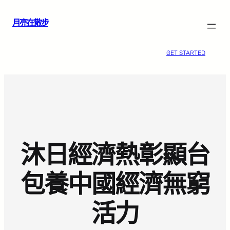
跳
月亮在散步
至
主
要
GET STARTED
內
容
沐日經濟熱彰顯台
包養中國經濟無窮
活力