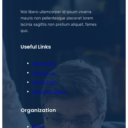
Nisl libero ullamcorper id ipsum viverra
mauris non pellentesque placerat lorem
lacinia sagittis non pretium aliquet, fames
quo.
Useful Links
Help Center
Contact Us
Online Form
Education Board
Organization
About