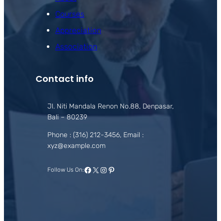
Courses
Appreciation
Association
Contact info
Jl. Niti Mandala Renon No.88, Denpasar,
Bali – 80239
Phone : (316) 212-3456, Email :
xyz@example.com
Facebook
X
Instagram
Pinterest
Follow Us On: