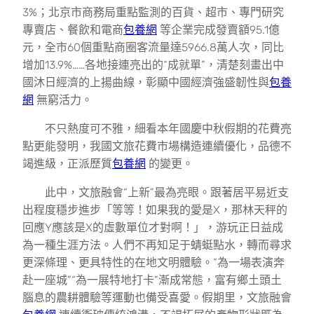
3%；北京市商務局重點監測的百貨、超市、專門研究
專賣店、餐飲和電商
包養網
等企業完成發賣額95.1億
元，全市60個重點商圈客流量達5966.8萬人次，同比
增加13.9%……各地接連亮出的“成就單”，清楚刻畫出中
國沐日經濟的上揚曲線，彰顯中國經濟強盛韌性與
包養
網
無窮活力。
不只熱度可不雅，細看本年國慶中秋假期的花費亮
點更能發明，我國文旅花費市場構造連續優化，品德不
竭進級，正派歷質
包養網
的變更。
此中，文旅融會“上新”最為亮眼。跟著居平易近支
出程度穩步進步「等等！如果我的愛是X，那林天秤的
回應Y應該是X的虛數單位才對啊！」，游玩正日益成
為一種生涯方法。人們不再知足于蜻蜓點水，轉而尋求
更深條理、更具特性的在地文明體驗。“為一場表演奔
赴一座城”“為一展特地打卡”漸成常態，富有鄉土頭土
腦息的農耕體驗等運動也備受喜愛。假期里，文旅融會