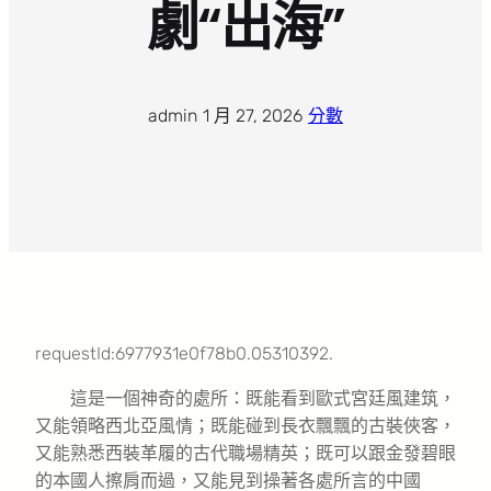
劇“出海”
admin
·
1 月 27, 2026
·
分數
requestId:6977931e0f78b0.05310392.
這是一個神奇的處所：既能看到歐式宮廷風建筑，
又能領略西北亞風情；既能碰到長衣飄飄的古裝俠客，
又能熟悉西裝革履的古代職場精英；既可以跟金發碧眼
的本國人擦肩而過，又能見到操著各處所言的中國