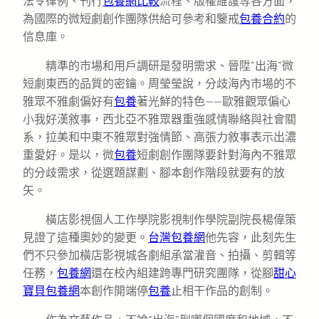
法令律例、刊行
包養網比較
流程、版權維護等各方面，
為國際的微短劇創作團隊供給可參考和鑒戒
包養合約
的
信息庫。
精準的市場和用戶調研是發明需求、晉陞“出海”微
短劇東西的品質的密鑰。周瑩瑩說，分歧海內市場的不
雅眾不雅劇偏好有
包養
著光鮮的特色——歐雅觀眾偏心
小我好漢敘事，西北亞不雅眾器重強感情聯絡與社會關
系，拉美和中東不雅眾對強情節、高張力敘事表示出濃
重愛好。是以，微
包養
短劇創作團隊要針對海內不雅眾
的分歧需求，從選題謀劃、腳本創作階段就要有的放
矢。
橫店影視個人工作學院影視制作學院副院長楊偉策
見證了這種奧妙的變更。
台灣包養網
他先容，此刻先生
們不只參加橫店影視城各劇組承當灌音、拍攝、剪輯等
任務，
包養網
還在校內組建跨專門研究團隊，從腳
甜心
寶貝包養網
本創作開端停
包養
止相干作品的創制。