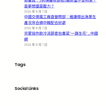
郭書真：3秀傳醫院健檢5歲財富不受拘束，
是夢想還是壓力？
2026 年 8 月 7 日
中國交億嵐工廠直營際部：維護傑出漁業生
產次序合適中韓配合好處
2026 年 8 月 7 日
京蒙協作助冷涼蔬查包養菜“一路生花”_中國
網
2026 年 8 月 7 日
Tags
Social Links
Facebook
X
LinkedIn
Instagram