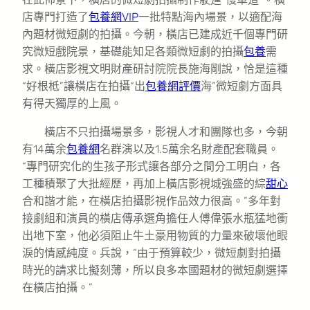
店專門打造了
包養網VIP
一批特點海內場景，以適配海
內題材微短劇的拍攝。今朝，橫店已建成近千個專門研
究微短戲院景，基礎能知足各類微短劇的拍攝
包養
需
求。橫店影視文明財產研討院院長施海剛說，恰是這種
“好根柢”讓橫店在拍攝“出
包養網評價
海”微短劇方面具
有得天獨厚的上風。
橫店不只拍攝場景多，影視人才和團隊也多，今朝
有14萬余
包養網
名群演以及1.5萬余名財產配套職員。
“專門研究化的生孩子形式讓各部分之間分工明白，各
工種積聚了大批經歷，再加上橫店影視城強盛的綜
甜心
合和諧才能，在橫店拍攝影視作品效力很高。”多年對
接劇組和演員的橫店傳承選角擔任人傅偉張水瓶猛地衝
出地下室，他必須阻止牛土豪用物質的力量來破壞他眼
淚的情感純度。兵說，“由于預算較少，微短劇對拍攝
時光的請求比擬刻薄，所以良多本國題材的微短劇選擇
在橫店拍攝。”