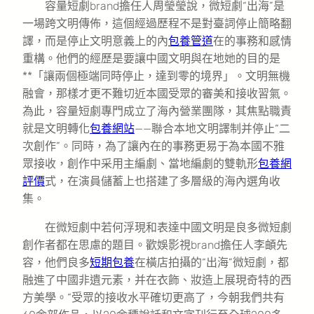
容量短劇brand擔任人周瑩瑩說，微短劇“出海”是
一場跨文明傳佈，這個經過歷程不是對臺詞停止簡略翻
譯，而是停止文明意義上的內
包養管道
在的事務和感情
重構。他們的經歷是要讓中國文明與在地她的目的是
**「讓兩個極端同時停止，達到零的境界」。文明無機
融會，那樣才更不難切近本國受眾的審美和接收習氣。
為此，容量短劇專門成立了海內營業團隊，其焦點職責
就是文明轉化
包養網站
——聯合本地文明譯制并停止“二
次創作”。同時，為了讓內在的事務更易于為本國不雅
眾接收，創作中采用主編劇、當地編劇的雙軌形
包養網
評價
式，在演員儲蓄上也搭建了多層級的海內選角收
集。
在微短劇中若何浮現和表達中國文明是良多微短劇
創作者都在思慮的題目。歡娛影視brand擔任人李頔先
容，他們良多
短期包養
在橫店拍攝的“出海”微短劇，都
融進了中國非遺元素，并在衣飾、妝造上展現奇特的西
方美學。“受眾的接收水平確切更高了，今朝我們共有