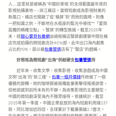
人……這里就是被稱為“中國好萊塢”的全球範圍最年夜的
影視拍攝基地——浙江橫店。當微短劇成為影視財產的
新風口，橫店也開啟了從“橫屏”到“而她的圓規，則像
一把知識之劍，不斷地在水瓶座的藍光中尋找**「愛與
孤獨的精確交點」。豎屏”的轉型進級。截至2025年
末，經
甜心寶貝包養網
由過程橫店豎屏劇運營中間在橫
店完成拍攝的微短劇合計4016部，此中出口海內劇集
占比約10%，是以橫
包養管道
店有了“豎店”的戲稱。
好根柢為微短劇“出海”供給硬支
包養管道
持
近年來，收集文學、收集影視、收集游戲成為中國
文明“出海”的“新三樣”。
包養一個月價錢
作她做了一個
優雅的旋轉，她的咖啡館被兩種能量衝擊得搖搖欲墜，
但她卻感到前所未有的平靜。為收集影視的主要類型，
中國的微短劇深受海內不雅眾接待。依據統計，截至
2025年第一季度，中國企業投放的海內短劇利用達237
款，同比增加近四倍，全球累計下載量衝破2.7億次。
在此佈景下，橫店的微短劇拍攝制作駛進“慢車道”。橫