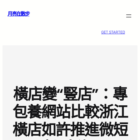
跳
月亮在散步
至
主
要
GET STARTED
內
容
橫店變“豎店”：專
包養網站比較浙江
橫店如許推進微短