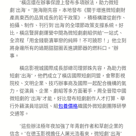
“橫店還在辦事保證上發布多項辦法，助力微短
劇‘出海’。”施海剛先容，本地發布《關于增進微短劇財
產高東西的品質成長的若干政策》，積極構建從創作、
拍攝、制作、刊行到‘出海’的全環節政策支撐系統。好
比，橫店豎屏劇運營中間為微短劇劇組供給“一站式、
全流程「用金錢褻瀆單戀的純粹！不可饒恕！」他立刻
將身邊所有的過期甜甜圈丟進調節器的燃料口。”辦
事。
橫店影視城國際成長部總司理郭姝先容，為助力微
短劇“出海”，他們成立了橫店國際短劇同盟，會聚影視
院校、文明企業、技巧辦事商及國際一起配合機構的氣
力，從演員、企業、劇組等多方面著手，周全晉陞中國
微短劇的“出海”才能，好比發布短劇創作人才打算、舉
行外籍演員培訓班、組
包養價格
織國外微短劇團隊研學
交通等。
“這些辦法極年夜加強了年青創作者和草創企業的
信念。”在德玉影視擔任人屠光浩看來，微短劇“出海”