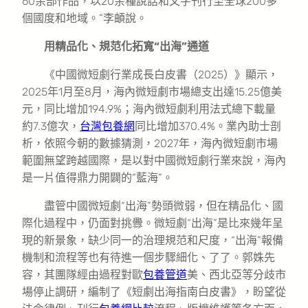
60余部作品，以20余種說話和文字刊行至全球200多
個國度和地域。”李頔說。
用精品化、規范化拓寬“出海”通道
《中國微短劇行業成長白皮書（2025）》顯示，
2025年1月至8月，海內微短劇市場總支出達15.25億美
元，同比增加194.9%；海內微短劇利用法式總下載量
約7.3億次，
台灣包養網
同比增加370.4%。業內助士剖
析，依照今朝的數據猜測，2027年，海內微短劇市場
範圍無望跨越國際，是以對中國微短劇行業來說，海內
是一片值得鼎力開闢的“藍海”。
盡管中國微短劇“出海”勢頭微弱，但在精品化、國
際化過程中，仍面對挑釁。微短劇“出海”是比來幾年呈
現的新景象，缺少同一的治理規范和尺度，“出海”報備
機制和流程等也有待進一個步驟細化、了了。郭姝先
容，其團隊經由過程對歐
包養管道
美、西北亞等分歧市
場停止調研，編制了《短劇出海指南白皮書》，盼望從