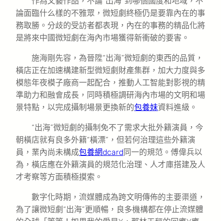
作為文藝作品，不論“出海”到哪個國度和地域，不
論面臨什么樣的不雅眾，微短劇終極仍是要靠內在的事
務取勝。分歧的受訪者都表現，內在的事務的精品化將
是將來中國微短劇在海內市場獲得新衝破的要害。
施海剛先容，為晉陞“出海”微短劇的東西的品質，
橫店正在加速構建新型微短劇財產集群，加大力度與多
模態年夜模子廠商一起配合，推動人工智能對影視的精
準助力和融會成長，同時積極調研海內市場的文明和場
景特點，以完成攝制場景更換新的
包養妹
資料進級。
“出海”微短劇的攝制免不了需求大批外籍演員，今
朝橫店就有良多外籍“橫漂”，但若何治理這些外籍演
員，業內尚未構成
包養網dcard
同一的規范。傅偉兵以
為，橫店應在外籍演員的規范化治理、人才庫搭建及人
才考察等方面積極摸索。
數字化時期，流媒體成為跨文明傳佈的主要渠道，
為了讓微短劇“出海”更順暢，良多機構都在停止流媒體