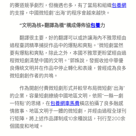
的賽道競爭劇烈，但機遇也多，有了當局和組織
包養網
的支撐，中國微短劇“出海”的程序會越來越快。
“文明為核+翻譯為橋”構成傳佈協
包養
力
翻譯很主要，好的翻譯可以或許讓海內不雅眾經由
過程臺詞精準捕捉作品中的爆點和爽點。“微短劇當然
要有爆點和爽點，除此之外，本國不雅眾更盼望經由過
程微短劇清楚中國的文明。”郭姝說，發掘收拾中華優
良傳統文明并在作品中停止轉化和表達，曾經成為良多
微短劇創作者的共鳴。
作為開創付費微短劇形式并較早布局微短劇“出海”
的企業，容量短劇繚繞中國地區文明，依照“一縣一劇
一特點”的思緒，在
包養網車馬費
橫店拍攝了良多融感
情敘事、地區文明于一體的微短劇，并經由過程全球刊
行矩陣，將上述作品譯制成10余種說話，刊行至200余
個國度和地域。