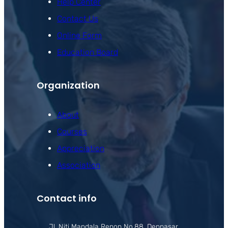
Help Center
Contact Us
Online Form
Education Board
Organization
About
Courses
Appreciation
Association
Contact info
Jl. Niti Mandala Renon No.88, Denpasar,