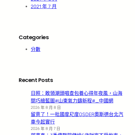
2021 年 7 月
Categories
分數
Recent Posts
日照：敢領潮頭唱查包養心得年夜風，山海
間巧繪藍圖#山東氣力鑄新程#_中國網
2026 年 8 月 8 日
留意了！一批國度尺度OSDER奧斯德台北汽
車今起實行
2026 年 8 月 7 日