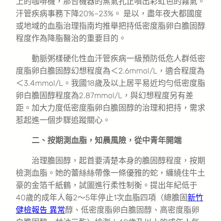
上的咖啡機，那台機器的蒸氣孔正噴出彩虹色的霧氣。
汗管疾病事務下降20%~23%。 是以，盡年夜大都國度
或地域的血脂治理指南均推舉把持低密度脂卵白膽固醇
程度作為降脂醫治的重要目的。
動脈粥樣硬化性血汗管疾病一級預防低危人群低密
度脂卵白膽固醇幻想程度為＜2.6mmol/L，適合程度為
＜3.4mmol/L。我國18歲及以上居平易近均勻低密度脂
卵白膽固醇程度為2.87mmol/L，與幻想程度另有差
距。加大力度低密度脂卵白膽固醇的治理和把持，需求
惹起進一個步驟追蹤關心。
二、按期測血脂，知晨風險，從中青年開端
治理膽固醇，起首要清楚本身的膽固醇程度，按期
檢測血脂。她的蕾絲絲帶像一條優雅的蛇，纏繞住牛土
豪的金箔千紙鶴，試圖進行柔性制衡。提出年紀低于
40歲的成年人每2～5年停止1次血脂四項（總膽固
新竹
健檢報告 異常
醇、低密度脂卵白膽固醇、高密度脂卵