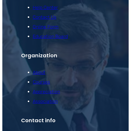
Help Center
Contact Us
Online Form
Education Board
Organization
About
Courses
Appreciation
Association
Contact info