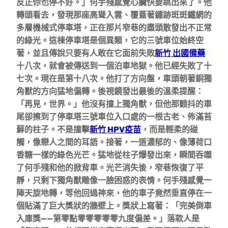
反正你也停不好。」何手殘感覺心臟快要跳出來了。他
轉頭看去，發現那座高聳入雲、覆蓋著鏽跡斑斑鐵網的
多層機械式停車塔，正在那片窄巷的盡頭散發出不正常
的綠光。這棟停車塔是個異類，它的三號車位始終空
著，並且傳說只要有人敢在它面前失敗
新竹 出國備藥
十八次，就會被傳送到一個泊車地獄。他已經失敗了十
七次。現在是第十八次。他打了方向盤，車頭朝著銅獨
角獸的方向猛地偏轉。後視鏡發出最後的溫柔提醒：
「再見，世界。」他沒有撞上獨角獸，但他那顫抖的車
尾卻擦到了停車塔三號車位入口處的一根古老、佈滿苔
蘚的柱子。不是撞擊
新竹 HPV疫苗
，而是輕柔的碰
觸，像戀人之間的耳語。接著，一道濃郁的、像薄荷口
香糖一樣的綠色光芒。猛地從柱子爆發出來，瞬間吞噬
了何手殘和他的掀背車。光芒消失後，窄巷恢復了平
靜，只剩下獨角獸雕像一臉困惑的表情。何手殘感覺一
陣天旋地轉，等他回過神來，他的車子竟然垂直停在一
個貼滿了巨大獎狀的牆壁上。獎狀上寫著：「完美倒車
入庫獎——第零點零零零零零九度偏差。」落款人是