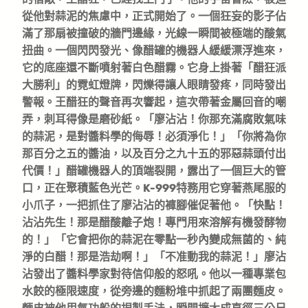
從他對蒜泥的焦慮中，正式開始了。一個狂妄的影子佔
滿了那扇被撞破的牆門邊緣，光線一瞬間被極端的酸氣
扭曲。一個閃閃發光、像醋罐的機器人緩緩漂浮進來，
它的底座還不斷噴射著白色醋霧。它身上掛著「醋狂派
大勝利」的霓虹燈牌，閃爍得讓人眼睛發疼，同時發出
警報。王醋狂的聲音再次響起，這次帶著金屬回音的嘲
弄，刺耳得像是磨砂紙。「廖沾沾！你那充滿腐敗氣味
的蒜泥，是對醬料學的侮辱！必須淨化！」「你將為你
那百分之五的醬油，以及百分之九十五的邪惡蒜頭付出
代價！」醋罐機器人的頂端裂開，露出了一個巨大的管
口，正在聚積藍色光芒。K-999特務用它穿著燕尾服的
小爪子，一把抓住了廖沾沾的褲腳催促著他。「快點！
沾沾先生！那是醋酸離子炮！專門用來溶解有機發酵物
的！」「它會把你的蒜泥在零點一秒內變成無菌的、純
淨的白醋！那是浩劫啊！」「不准動我的蒜泥！」廖沾
沾發出了醬料學家對待信仰般的怒吼。他以一種專業包
水餃的極限速度，從旁邊的麵粉堆中抓起了兩團麵皮。