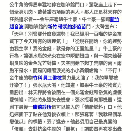
公牛角的悍馬車猛地停在咖啡館門口。駕駛座上走下一
個全身肌肉、戴著鑽石項圈的男人，那人正是林天秤的
狂熱追求者——金牛座霸總牛土豪。牛土豪一腳踢
新竹
超音波
開咖啡館的
新竹 帶狀皰疹疫苗
門，大聲宣布：
「天秤！別管那什麼負運勢！我已經用一百噸的純金箔
買下了今天所有的壞運氣！」「從現在開始，你的運勢
由我主宰！我的金錢，就是你的正面能量！」牛土豪的
行為，讓張水瓶的光束在空中瞬間扭曲，與一種夾雜著
銅臭味的金色光芒對撞。天空開始下起了荒謬的雨。雨
點不是水，而是閃耀著淚光的小小黃銅齒輪。「不行！
金牛座的物
竹科 員工健檢
質力量太強了！我的單戀被
汙染了！」張水瓶大喊。他知道，如果牛土豪的物質力
量勝出，林天秤將會被困在一個充滿金錢和俗氣的虛假
愛情裡，而他將永遠失去機會。張水瓶看向那機器，還
剩下最後一
康德診所
個可以輸入的「情緒燃料」口。他
迅速撕下了貼在他背後衣領上，那張寫著「我就是個單
戀傻瓜」的標籤，丟了進去。他必須用自己最真實的
「傻氣」去對抗金牛座的「霸氣」！調節器再次發出轟