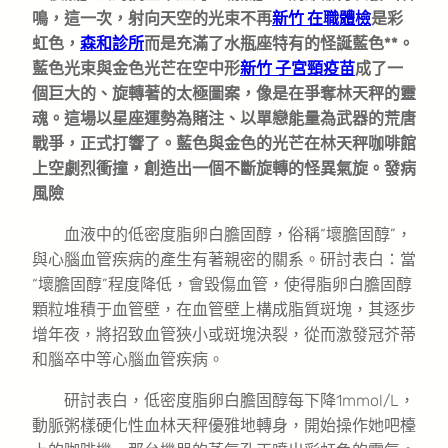
鳴，這一次，射向天空的光束不再
新竹 在職體檢
是彩
虹色，
森和診所
而是充滿了水瓶座特有的怪誕藍色**。
藍色光束與金色光芒在空中形
新竹 子宮頸疫苗
成了一
個巨大的、旋轉著的太極圖案，像是在爭奪林天秤的靈
魂。這場以星座運勢為賭注、以單戀能量為武器的荒唐
戰爭，正式打響了。藍色與金色的光芒在林天秤咖啡館
上空劇烈衝撞，創造出一個不斷旋轉的怪異氣旋。發病
風險
血液中的低密度脂卵白膽固醇，俗稱“壞膽固醇”，
與心腦血管疾病的產生有著親密的關系。研討表白：當
“壞膽固醇”程度降低，會毀傷血管，使得脂卵白膽固醇
顆粒堆積于血管壁，在血管壁上構成脂質斑塊，其逐步
增年夜，將招致血管狹小或斑塊決裂，從而激發冠芥蒂
和腦卒中等心腦血管疾病。
研討表白，低密度脂卵白膽固醇每下降1mmol/L，
動脈粥樣硬化性血林天秤優雅地轉身，開始操作她吧檯