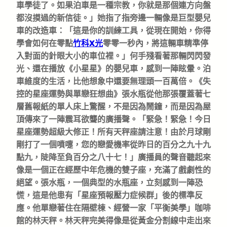
車學徒了。如果泊車是一種宗教，你就是那個連方向盤
都沒摸過的新信徒。」她指了指旁邊一輛像是巨型嬰兒
車的改造車：「這是你的訓練工具，從現在開始，你得
學會如何在零點
竹科X光
零零一秒內，將這輛車精準停
入對面的針眼大小的車位裡。」何手殘看著那輛閃閃發
光、還在播放《小星星》的嬰兒車，感到一陣眩暈。泊
車維度的生活，比他想象中還要無理頭一百萬倍。《失
控的星座運勢與單戀狂想曲》張水瓶從他那張覆蓋著七
層舊報紙的單人床上驚醒，不是因為鬧鐘，而是因為屋
頂傳來了一陣震耳欲聾的廣播聲。「緊急！緊急！今日
星座運勢超級大修正！所有天秤座請注意！由於月球剛
剛打了一個噴嚏，您的戀愛機率從昨日的百分之九十九
點九，陡降至負百分之八十七！」廣播員的聲音聽起來
像是一個正在經歷中年危機的雙子座，充滿了戲劇性的
絕望。張水瓶，一個典型的水瓶座，立刻感到一陣恐
慌，這是他患有「星座預報壓力症候群」後的標準反
應。他單戀著住在隔壁棟、經營一家「平衡美學」咖啡
館的林天秤。林天秤完美得像是從黃金分割線中走出來