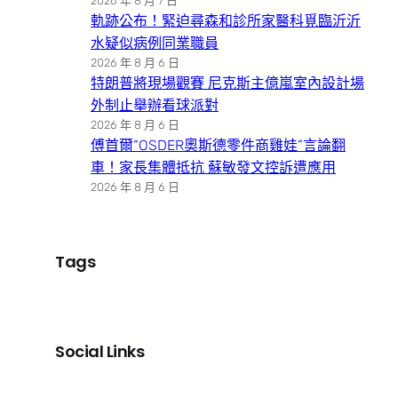
2026 年 8 月 7 日
軌跡公布！緊迫尋森和診所家醫科覓臨沂沂
水疑似病例同業職員
2026 年 8 月 6 日
特朗普將現場觀賽 尼克斯主億嵐室內設計場
外制止舉辦看球派對
2026 年 8 月 6 日
傅首爾“OSDER奧斯德零件商雞娃”言論翻
車！家長集體抵抗 蘇敏發文控訴遭應用
2026 年 8 月 6 日
Tags
Social Links
Facebook
X
LinkedIn
Instagram