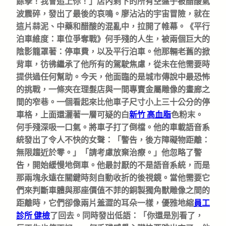
餘孽！我會追上你！」店內剩下的所有空盤子被醋酸氣
波震碎，發出了最後的哀鳴。廖沾沾的宇宙冒險，就在
這片蒜泥、中藥和醋酸的混亂中，拉開了帷幕。《平行
泊車維度：車位爭奪戰》何手殘的人生，被兩個巨大的
陰影籠罩著：停車費，以及平行泊車。他那輛老舊的掀
背車，彷彿繼承了他所有的駕駛焦慮，從未在他需要時
提供過任何幫助。今天，他面臨的是城市傳說中最恐怖
的挑戰，一條夾在理髮店與一間專賣金屬雕像的畫廊之
間的窄巷。一個看起來比他車子尺寸小上三十公分的停
車格，上面還灑著一層可疑的白
新竹 高血脂
色粉末。
何手殘深吸一口氣。將車子打了倒檔。他的車載語音系
統發出了令人不快的女聲：「警告，後方障礙物距離：
無限趨近於零。」「請考慮放棄治療。」他忽略了警
告，開始緩慢地倒車。他最討厭的不是語音系統，而是
那兩塊永遠在關鍵時刻自動收折的後視鏡。當他需要它
們來判斷車體與那座價值不菲的銅製獨角獸雕像之間的
距離時，它們卻像兩片羞澀的耳朵一樣，優雅地縮
員工
診所 健檢
了回去。同時發出低語：「你還是別看了，