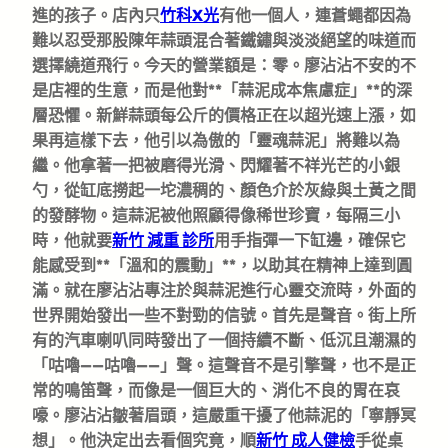
進的孩子。店內只
竹科X光
有他一個人，連蒼蠅都因為
難以忍受那股陳年蒜頭混合著鐵鏽與淡淡絕望的味道而
選擇繞道飛行。今天的營業額是：零。廖沾沾不安的不
是店裡的生意，而是他對**「蒜泥成本焦慮症」**的深
層恐懼。新鮮蒜頭每公斤的價格正在以超光速上漲，如
果再這樣下去，他引以為傲的「靈魂蒜泥」將難以為
繼。他拿著一把被磨得光滑、閃耀著不祥光芒的小銀
勺，從缸底撈起一坨濃稠的、顏色介於灰綠與土黃之間
的發酵物。這蒜泥被他照顧得像稀世珍寶，每隔三小
時，他就要
新竹 減重 診所
用手指彈一下缸邊，確保它
能感受到**「溫和的震動」**，以助其在精神上達到圓
滿。就在廖沾沾專注於與蒜泥進行心靈交流時，外面的
世界開始發出一些不對勁的信號。首先是聲音。街上所
有的汽車喇叭同時發出了一個持續不斷、低沉且潮濕的
「咕嚕——咕嚕——」聲。這聲音不是引擎聲，也不是正
常的鳴笛聲，而像是一個巨大的、消化不良的胃在哀
嚎。廖沾沾皺著眉頭，這嚴重干擾了他蒜泥的「寧靜冥
想」。他決定出去看個究竟，順
新竹 成人健檢
手從桌