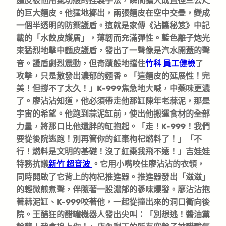
麵皮被他用氣功般的捏製手法，瞬間擴大成直徑三公尺
的巨大麵皮。他猛地擲出，兩張麵皮在空中交疊，變成
一個半透明的防禦護盾。這就是家傳《沾醬秘笈》中記
載的「水餃皮護盾」，薄韌而充滿彈性。藍色離子炮光
束猛烈地擊中麵皮護盾，發出了一聲像是汽水開蓋的聲
音。護盾劇烈震動，但奇蹟般地擋住
竹科 員工健檢
了
攻擊，只是散發出濃郁的麵香。「這麵皮的延展性！完
美！但撐不了太久！」K-999焦急地大喊，中藥味更濃
了。廖沾沾知道，他必須帶走他那缸陳年老蒜泥，那是
宇宙的希望。他跑到蒜泥缸前，使出他搬運食材的全部
力量，將那口比他還胖的缸抱起。「走！K-999！我們
要從後院逃跑！別再管你的紅棗枸杞燃料了！」「不
行！燃料是文明的基礎！沒了紅棗我飛不遠！」吉娃娃
特務抗議
新竹 超音波
。它用小嘴咬住廖沾沾的衣領，
同時開啟了它背上的枸杞推進器。推進器發出「滋滋」
的輕微煎煮聲，伴隨著一股濃郁的蔘味爆發。廖沾沾抱
著蒜泥缸、K-999咬著他，一起從撞出來的洞口衝向後
院。王醋狂的醋罐機器人發出尖叫：「別想逃！醬油黨