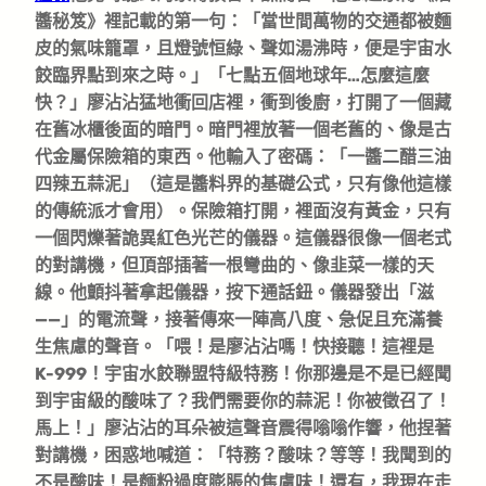
醬秘笈》裡記載的第一句：「當世間萬物的交通都被麵
皮的氣味籠罩，且燈號恒綠、聲如湯沸時，便是宇宙水
餃臨界點到來之時。」「七點五個地球年…怎麼這麼
快？」廖沾沾猛地衝回店裡，衝到後廚，打開了一個藏
在舊冰櫃後面的暗門。暗門裡放著一個老舊的、像是古
代金屬保險箱的東西。他輸入了密碼：「一醬二醋三油
四辣五蒜泥」（這是醬料界的基礎公式，只有像他這樣
的傳統派才會用）。保險箱打開，裡面沒有黃金，只有
一個閃爍著詭異紅色光芒的儀器。這儀器很像一個老式
的對講機，但頂部插著一根彎曲的、像韭菜一樣的天
線。他顫抖著拿起儀器，按下通話鈕。儀器發出「滋
——」的電流聲，接著傳來一陣高八度、急促且充滿養
生焦慮的聲音。「喂！是廖沾沾嗎！快接聽！這裡是
K-999！宇宙水餃聯盟特級特務！你那邊是不是已經聞
到宇宙級的酸味了？我們需要你的蒜泥！你被徵召了！
馬上！」廖沾沾的耳朵被這聲音震得嗡嗡作響，他捏著
對講機，困惑地喊道：「特務？酸味？等等！我聞到的
不是酸味！是麵粉過度膨脹的焦慮味！還有，我現在走