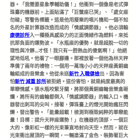
器。「我需要星象學輔助儀！」他衝到一個像是老式彈
珠臺的機器前，上面貼滿了「巨蟹座已哭」、「處女座
勿碰」等警告標籤。這是他用廢棄的唱片機和一個不知
名的外星計算器改造而成的「情感調節器」。他必須輸
康德診所
入一種極具感染力的正面情緒作為燃料，來抵
抗那負面的運勢波。「水瓶座的優勢，就是超脫一切的
理性與冷靜…才怪！我只有一腔熱血的傻氣啊！」他絕
望地低吼。他看了一眼腳邊。那裡放著一個他為林天秤
準備了兩年的禮物：一個用一萬塊小小的天秤座黃銅齒
輪組成的音樂盒。他從未送
新竹 入職健檢
出，因為害
怕
新竹 減重 診所
被拒絕。這份害怕，就是純度最高的
單戀情感。張水瓶咬緊牙關，將那個黃銅齒輪音樂盒砸
爛，將所有的齒輪都倒入「情感調節器」的輸入口。機
器發出刺耳的尖叫，接著，彈珠臺上的燈光開始瘋狂閃
爍，發出警告。「能量超載！檢測到極致純粹的單戀能
量！目標：提升天秤座運勢！」在機器的頂部，一個巨
大的、像彩虹一樣的光束筆直地射向天空。然而，就在
光束衝出屋頂的一瞬間，一輛塗滿了金色、裝飾著巨大