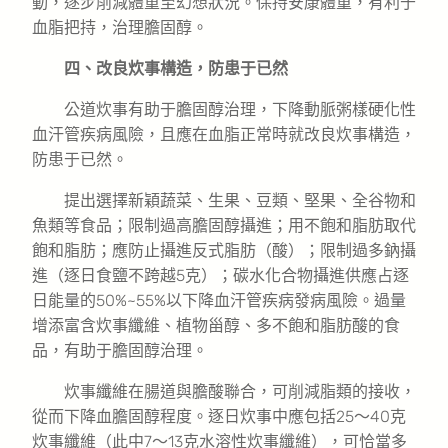
動，逐步削減體重至幻想狀況。保持安康體重，有利于
血脂把持，治理膽固醇。
四、改良炊事構造，防患于已然
公道炊事有助于膽固醇治理，下降動脈粥樣硬化性
血汗管疾病風險，且應在血脂正常時就改良炊事構造，
防患于已然。
提出選擇新穎蔬菜、生果、豆類、堅果、全谷物和
魚類等食品；限制過高膽固醇攝進；用不飽和脂肪取代
飽和脂肪；應防止攝進反式脂肪（酸）；限制過多鈉攝
進（逐日食鹽不跨越5克）；碳水化合物攝進供應占逐
日能量的50%~55%以下降血汗管疾病發病風險。過量
增添富含炊事纖維、植物甾醇、多不飽和脂肪酸的食
品，有助于膽固醇治理。
炊事纖維在腸道與膽酸聯合，可削減脂類的接收，
從而下降血膽固醇程度。逐日炊事中應包括25～40克
炊事纖維（此中7～13克水溶性炊事纖維），可恰當多