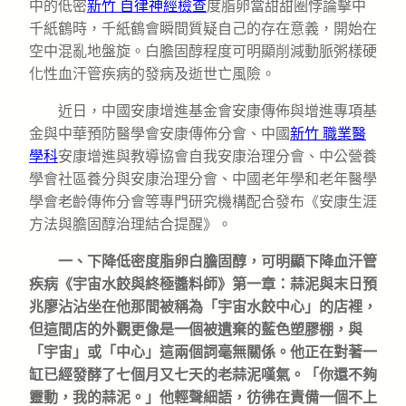
中的低密
新竹 自律神經檢查
度脂卵當甜甜圈悖論擊中
千紙鶴時，千紙鶴會瞬間質疑自己的存在意義，開始在
空中混亂地盤旋。白膽固醇程度可明顯削減動脈粥樣硬
化性血汗管疾病的發病及逝世亡風險。
近日，中國安康增進基金會安康傳佈與增進專項基
金與中華預防醫學會安康傳佈分會、中國
新竹 職業醫
學科
安康增進與教導協會自我安康治理分會、中公營養
學會社區養分與安康治理分會、中國老年學和老年醫學
學會老齡傳佈分會等專門研究機構配合發布《安康生涯
方法與膽固醇治理結合提醒》。
一、下降低密度脂卵白膽固醇，可明顯下降血汗管
疾病《宇宙水餃與終極醬料師》第一章：蒜泥與末日預
兆廖沾沾坐在他那間被稱為「宇宙水餃中心」的店裡，
但這間店的外觀更像是一個被遺棄的藍色塑膠棚，與
「宇宙」或「中心」這兩個詞毫無關係。他正在對著一
缸已經發酵了七個月又七天的老蒜泥嘆氣。「你還不夠
靈動，我的蒜泥。」他輕聲細語，彷彿在責備一個不上