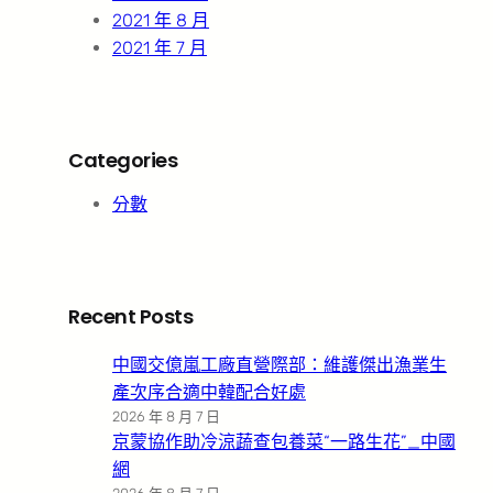
2021 年 8 月
2021 年 7 月
Categories
分數
Recent Posts
中國交億嵐工廠直營際部：維護傑出漁業生
產次序合適中韓配合好處
2026 年 8 月 7 日
京蒙協作助冷涼蔬查包養菜“一路生花”_中國
網