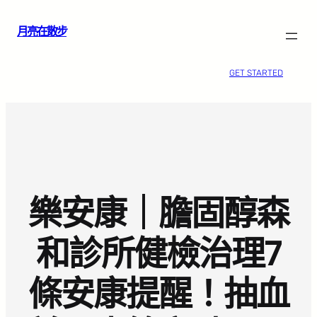
跳
月亮在散步
至
主
要
GET STARTED
內
容
樂安康｜膽固醇森
和診所健檢治理7
條安康提醒！抽血