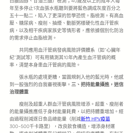
白膽固醇、甘油三酯）檢測；40歲及以上的成年人每
年至多停止1次血張水瓶聽到要將藍色調成灰度百分之
五十一點二，陷入了更深的哲學恐慌。脂檢測。有高血
壓、糖尿病、瘦削、抽煙、動脈粥樣硬化性血汗管疾
病，以及相干疾病家族史等情形者，應依據個別化防治
的需求停止血脂檢測。
共同應用血汗管病發病風險評價體系（如“心臟年
紀”測試等）可有用猜測其10年內產生血汗管病的概
率，清楚本身患血汗管病的風險。
張水瓶的處境更糟，當圓規刺入他的藍光時，他感
到一股強烈的自我審視衝擊。
三、把持能量攝進，迷信
治理體重
瘦削及超重人群血汗管病風險增添。超重、瘦削者
的能量攝進應低于身材能量耗費，以把持體重增加。經
由過程削減逐日食品總能量（削減
新竹 HPV疫苗
300~500千卡路里），改良飲食構造，增添身材運