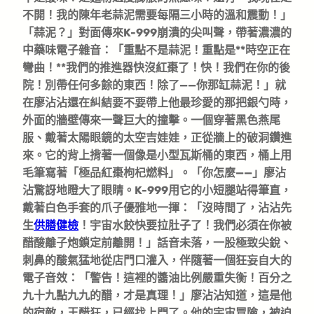
不開！我的陳年老蒜泥需要每隔三小時的溫和震動！」
「蒜泥？」對面傳來K-999崩潰的尖叫聲，帶著濃濃的
中藥味電子雜音：「重點不是蒜泥！重點是**時空正在
彎曲！**我們的推進器快沒紅棗了！快！我們在你的後
院！別帶任何多餘的東西！除了——你那缸蒜泥！」就
在廖沾沾還在糾結要不要帶上他最珍愛的那把銀勺時，
外面的牆壁傳來一聲巨大的撞擊。一個穿著黑色燕尾
服、戴著太陽眼鏡的太空吉娃娃，正從牆上的破洞鑽進
來。它的背上揹著一個像是小型瓦斯桶的東西，桶上用
毛筆寫著「極品紅棗枸杞燃料」。「你怎麼——」廖沾
沾驚訝地瞪大了眼睛。K-999用它的小短腿站得筆直，
戴著白色手套的爪子優雅地一揮：「沒時間了，沾沾先
生
供膳健檢
！宇宙水餃快要拉肚子了！我們必須在你被
醋酸離子炮鎖定前離開！」話音未落，一股極致尖銳、
刺鼻的酸氣猛地從店門口灌入，伴隨著一個狂妄自大的
電子音效：「警告！這裡的醬油比例嚴重失衡！百分之
九十九點九九的醋，才是真理！」廖沾沾知道，這是他
的宿敵，王醋狂，已經找上門了。他的宇宙冒險，被迫