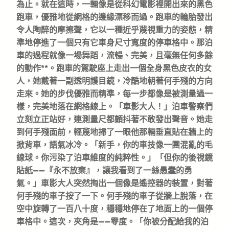
為止。就在這時，一輛像是從科幻電影裡開出來的黑色
跑車，優雅地從網格的邊緣漂移而過。跑車的輪胎發出
令人陶醉的摩擦聲，它以一種近乎蔑視重力的姿態，精
準地停進了一個只有它車身尺寸寬度的停車格中。那泊
車的過程就像一場舞蹈，流暢、完美，且毫無任何多餘
的動作**。跑車的駕駛座上走出一個全身黑色皮衣的女
人，她戴著一副透明護目鏡，冷酷地朝著何手殘的方向
走來。她的步伐優雅而精準，每一步都像是被測量過一
樣，完美地落在網格線上。「車影大人！」泊車警察們
立刻立正站好，連測量尺都顫抖著不敢發出聲音。她走
到何手殘面前，輕蔑地掃了一眼他那輛垂直貼在牆上的
掀背車，語氣冰冷。「新手，你的車技像一團混亂的毛
線球。你污染了泊車維度的純粹性。」「但你的後視鏡
貼紙——『永不放棄』，讓我看到了一絲愚蠢的勇
氣。」車影大人突然掏出一個像是遙控器的裝置，對著
何手殘的車子按了一下。何手殘的車子從牆上脫落，在
空中旋轉了一百八十度，穩穩地停在了地面上的一個停
車格中。這次，夾角是——零度。「你被分配給我的泊