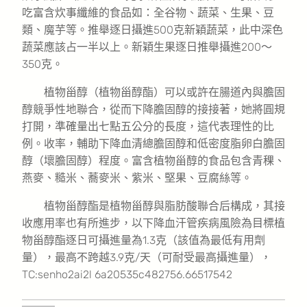
吃富含炊事纖維的食品如：全谷物、蔬菜、生果、豆
類、魔芋等。推舉逐日攝進500克新穎蔬菜，此中深色
蔬菜應該占一半以上。新穎生果逐日推舉攝進200～
350克。
植物甾醇（植物甾醇酯）可以或許在腸道內與膽固
醇競爭性地聯合，從而下降膽固醇的接接著，她將圓規
打開，準確量出七點五公分的長度，這代表理性的比
例。收率，輔助下降血清總膽固醇和低密度脂卵白膽固
醇（壞膽固醇）程度。富含植物甾醇的食品包含青稞、
燕麥、糙米、蕎麥米、紫米、堅果、豆腐絲等。
植物甾醇酯是植物甾醇與脂肪酸聯合后構成，其接
收應用率也有所進步，以下降血汗管疾病風險為目標植
物甾醇酯逐日可攝進量為1.3克（該值為最低有用劑
量），最高不跨越3.9克/天（可耐受最高攝進量），
TC:senho2ai2l 6a20535c482756.66517542