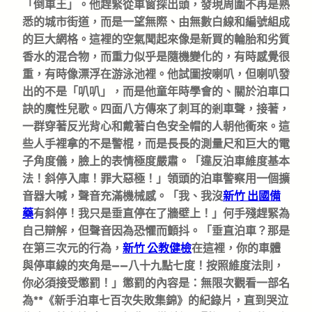
「倒車王」。他趕緊從車窗探出頭，發現周圍不再是熟
悉的城市街道，而是一望無際、由無數白線和編號組成
的巨大網格。這裡的空氣聞起來像是新買的輪胎和劣質
香水的混合物，而重力似乎是隨機變化的，有時感覺很
重，有時像漂浮在游泳池裡。他試圖按喇叭，但喇叭發
出的不是「叭叭」，而是他童年時學會的、關於泊車口
訣的魔性兒歌。四面八方傳來了刺耳的剎車聲，接著，
一群穿著反光背心和戴著白色安全帽的人朝他衝來。這
些人手裡拿的不是警棍，而是長長的測量尺和巨大的電
子角度儀，臉上的表情極度嚴肅。「違反泊車維度基本
法！斜停入庫！罪大惡極！」領頭的泊車警察用一個擴
音器大喊，聲音充滿機械感。「我、我沒
新竹 出國備
藥
有斜停！我只是垂直停在了牆壁上！」何手殘趕緊為
自己辯解，但聲音因為恐懼而顫抖。「垂直泊車？那是
在第三次元的行為，
新竹 公教健檢
在這裡，你的車體
與停車線的夾角是——八十九點七度！按照維度法則，
你必須接受懲罰！」懲罰的內容是：無限次觀看一部名
為**《新手泊車七百次失敗集錦》的紀錄片，直到哭泣