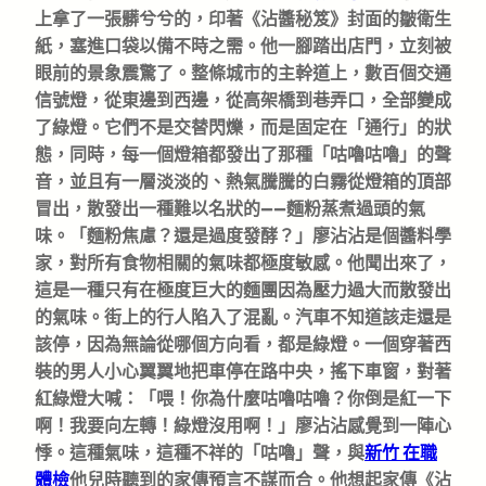
上拿了一張髒兮兮的，印著《沾醬秘笈》封面的皺衛生
紙，塞進口袋以備不時之需。他一腳踏出店門，立刻被
眼前的景象震驚了。整條城市的主幹道上，數百個交通
信號燈，從東邊到西邊，從高架橋到巷弄口，全部變成
了綠燈。它們不是交替閃爍，而是固定在「通行」的狀
態，同時，每一個燈箱都發出了那種「咕嚕咕嚕」的聲
音，並且有一層淡淡的、熱氣騰騰的白霧從燈箱的頂部
冒出，散發出一種難以名狀的——麵粉蒸煮過頭的氣
味。「麵粉焦慮？還是過度發酵？」廖沾沾是個醬料學
家，對所有食物相關的氣味都極度敏感。他聞出來了，
這是一種只有在極度巨大的麵團因為壓力過大而散發出
的氣味。街上的行人陷入了混亂。汽車不知道該走還是
該停，因為無論從哪個方向看，都是綠燈。一個穿著西
裝的男人小心翼翼地把車停在路中央，搖下車窗，對著
紅綠燈大喊：「喂！你為什麼咕嚕咕嚕？你倒是紅一下
啊！我要向左轉！綠燈沒用啊！」廖沾沾感覺到一陣心
悸。這種氣味，這種不祥的「咕嚕」聲，與
新竹 在職
體檢
他兒時聽到的家傳預言不謀而合。他想起家傳《沾