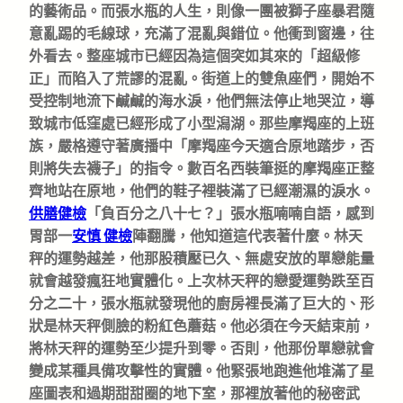
的藝術品。而張水瓶的人生，則像一團被獅子座暴君隨
意亂踢的毛線球，充滿了混亂與錯位。他衝到窗邊，往
外看去。整座城市已經因為這個突如其來的「超級修
正」而陷入了荒謬的混亂。街道上的雙魚座們，開始不
受控制地流下鹹鹹的海水淚，他們無法停止地哭泣，導
致城市低窪處已經形成了小型潟湖。那些摩羯座的上班
族，嚴格遵守著廣播中「摩羯座今天適合原地踏步，否
則將失去襪子」的指令。數百名西裝筆挺的摩羯座正整
齊地站在原地，他們的鞋子裡裝滿了已經潮濕的淚水。
供膳健檢
「負百分之八十七？」張水瓶喃喃自語，感到
胃部一
安慎 健檢
陣翻騰，他知道這代表著什麼。林天
秤的運勢越差，他那股積壓已久、無處安放的單戀能量
就會越發瘋狂地實體化。上次林天秤的戀愛運勢跌至百
分之二十，張水瓶就發現他的廚房裡長滿了巨大的、形
狀是林天秤側臉的粉紅色蘑菇。他必須在今天結束前，
將林天秤的運勢至少提升到零。否則，他那份單戀就會
變成某種具備攻擊性的實體。他緊張地跑進他堆滿了星
座圖表和過期甜甜圈的地下室，那裡放著他的秘密武