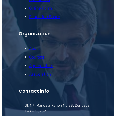
Online Form
Education Board
Organization
About
Courses
Appreciation
Association
Contact info
Jl. Niti Mandala Renon No.88, Denpasar,
Bali – 80239