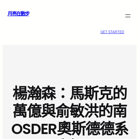
跳
月亮在散步
至
主
要
GET STARTED
內
容
楊瀚森：馬斯克的
萬億與俞敏洪的南
OSDER奧斯德德系