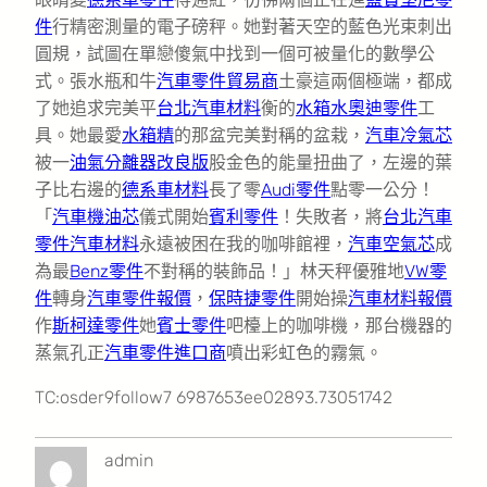
件
行精密測量的電子磅秤。她對著天空的藍色光束刺出
圓規，試圖在單戀傻氣中找到一個可被量化的數學公
式。張水瓶和牛
汽車零件貿易商
土豪這兩個極端，都成
了她追求完美平
台北汽車材料
衡的
水箱水
奧迪零件
工
具。她最愛
水箱精
的那盆完美對稱的盆栽，
汽車冷氣芯
被一
油氣分離器改良版
股金色的能量扭曲了，左邊的葉
子比右邊的
德系車材料
長了零
Audi零件
點零一公分！
「
汽車機油芯
儀式開始
賓利零件
！失敗者，將
台北汽車
零件
汽車材料
永遠被困在我的咖啡館裡，
汽車空氣芯
成
為最
Benz零件
不對稱的裝飾品！」林天秤優雅地
VW零
件
轉身
汽車零件報價
，
保時捷零件
開始操
汽車材料報價
作
斯柯達零件
她
賓士零件
吧檯上的咖啡機，那台機器的
蒸氣孔正
汽車零件進口商
噴出彩虹色的霧氣。
TC:osder9follow7 6987653ee02893.73051742
admin