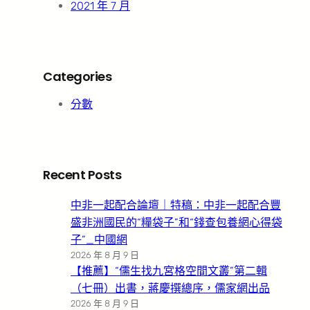
2021 年 7 月
Categories
分數
Recent Posts
中非一起配合論壇｜特稿：中非一起配合豐
盛非洲國民的“糧袋子”和“錢查包養網心得袋
子”_中國網
2026 年 8 月 9 日
【推薦】“儒生找九宮格空間文叢”第二輯
（七冊）出書，蔣慶撰總序，儒家網出品
2026 年 8 月 9 日