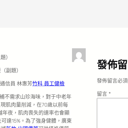
主題）
發佈留
緩（副題）
發佈留言必須
 通信員 林惠芳
竹科 員工健檢
留言
*
補不需求山珍海味，對于中老年
現肌肉量削減，在70歲以前每
越年夜，肌肉喪失的速率也會顯
失可達15%。為了強身健體，廣東