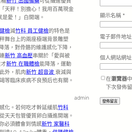
進補
新竹 出國備藥
可從攝進優質
「天秤！別擔心！我用百萬現金
顯示名稱
*
就是愛！」白開端。
健檢
減
竹科 員工健檢
的特色是
電子郵件地
秤舞台上的兩座極端背景雕塑
力降落，對骨骼的維護感化下降，
連
新竹 高血壓
串關於「愛與被
個人網站網址
重才
新竹 在職體檢
能降落，運動
此外，肌肉
新竹 超音波
衰減與
在
瀏覽器
竭等臨床疾病不良預后也有關。
下次發佈
admin
感化。若何吃才幹延緩肌
竹科
從天天包管優質卵白攝進開端。
你必須體會到情感
新竹 家醫科