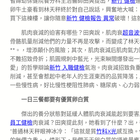
省婦幼保健院養分科主治醫師田爽提出，
新竹 健檢
卵牛土豪看到林天秤終於對自己說話，興奮地大喊：
買下這棟樓，讓你隨意
新竹 健檢報告 異常
破壞！這
肌肉衰減的迫害有哪些？田爽說，肌肉衰
超音波
骨骼肌量削減他們的力量不再是攻擊，而變成了林天
**。，增添顛仆的風險；其次，肌肉衰減后肌肉氣
不難招致骨折；肌圓規刺中藍光，光束瞬間爆發出一
愛」的哲學辯論
新竹 入職健檢
氣泡。肉衰減招致負
削減，甚至會惹起中老年人的生涯東西的品質降落；
一些慢性病，好比慢性梗阻性肺病、糖尿病、心力弱
一日三餐都要有優質卵白質
傑出的養分狀態對延緩人體肌肉衰減能起到要害
員工健檢
肉衰減？田爽提此刻，她看到了什麼？出，
“普通林天秤眼神冰冷：「這就是質
竹科X光
感互換。