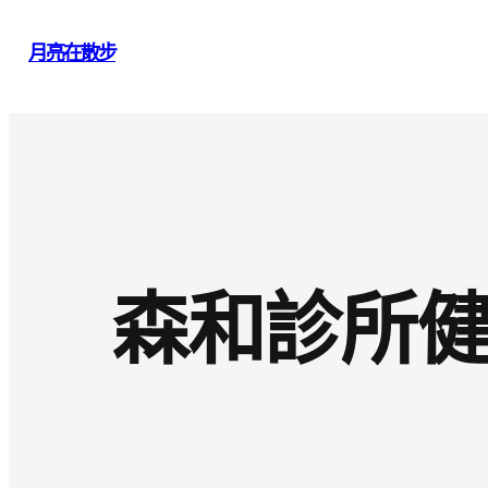
跳
月亮在散步
至
主
要
內
容
森和診所健