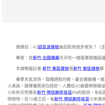
原題目：40
超音波健檢
歲后肌肉逐步喪失？（
專家：從
新竹 出國備藥
天天吃一個蛋黃開端延
羊城晚報記者
新竹 東區健檢
張
新竹 東區健檢
華
春季天氣涼快，陰陽絕對均衡，最合適進補。進
人來說，選擇優質卵白就好。人體從40歲擺佈開端呈
10年約天然喪失
新竹 帶狀皰疹疫苗
8%的肌肉，年紀
明增快。在70歲之后，每
新竹 帶狀皰疹疫苗
10年喪