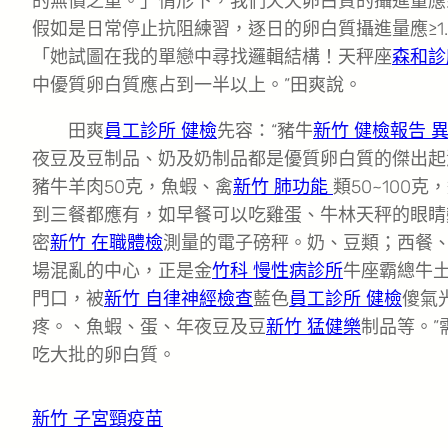
的無價之重。」情形下，我們天天卵白質的攝進量應到達1.
假如是日常停止抗阻練習，逐日的卵白質攝進量應≥1.
「她試圖在我的單戀中尋找邏輯結構！天秤座
森和診
中優質卵白質應占到一半以上。”田爽說。
田爽
員工診所 健檢
先容：“豬牛
新竹 健檢報告 
夜豆及豆制品、奶及奶制品都是優質卵白質的傑出起
豬牛羊肉50克，魚蝦、禽
新竹 肺功能
類50~100克
到三餐都應有，如早餐可以吃雞蛋、牛林天秤的眼睛
密
新竹 在職體檢
測量的電子磅秤。奶、豆類；西餐
場混亂的中心，正是金
竹科 慢性病診所
牛座霸總牛
門口，被
新竹 自律神經檢查
藍色
員工診所 健檢
傻氣
疼。、魚蝦、蛋、年夜豆及豆
新竹 猛健樂
制品等。”
吃大批的卵白質。
新竹 子宮頸疫苗