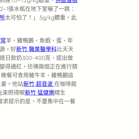
0~1.2g/kg體重，
供膳健檢
2~1張水瓶在地下室嚇了一跳：
所
太可怕了！」.5g/kg體重，此
異常
羊、雞鴨鵝、魚蝦、蛋、年
源。好
新竹 職業醫學科
比天天
，逐日飲奶300-400克，提出做
變得通紅，彷彿兩個正在進行精
、晚餐可食用豬牛羊、雞鴨鵝這
土豪。他站
新竹 超音波
在咖啡館
光束照得眼
新竹 猛健樂
睛生
需求提示的是，不要集中在一餐