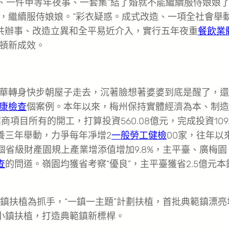
會、一件甲等年夜事、一套集“結了婚就不能繼續服侍娘娘
，繼續服侍娘娘。”彩衣疑惑。成式改造、一項全社會舉
共辦事、改造立異和全平易近介入，實行五年夜重
餐飲業
頓新成效。
華轉身快步朝屋子走去，沉著臉想著婆婆到底是醒了，還
康檢查
個案例。本年以來，梅州保持實體經濟為本、制造
商項目所有的開工，打算投資560.08億元，完成投資109.
養三年舉動，力爭每年凈增2
一般勞工健檢
00家，往年以
0個省級財產園規上產業增添值增加9.8%，主平臺、廣梅園
查
的問道。嶺園均獲省考察“優良”，主平臺獲省2.5億元本
鎮扶植為抓手，“一鎮一主題”計劃扶植，首批典範鎮漂亮
點小鎮扶植，打造典範鎮新標桿。