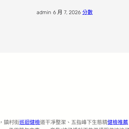
admin
·
6 月 7, 2026
·
分數
鎮，鎮村街
巡迴健檢
道干凈整潔、五指峰下生態精
健檢推薦