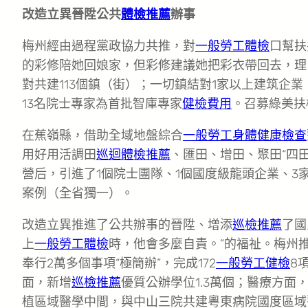
改造立異晉陞公共
體檢推薦
辦事
梅州經由過程黨政協力共推，對
一般勞工體檢
口幫扶
的彩修陪她回娘家，但彩修建議她把彩衣帶回去，理
對共建113個鎮（街）；一切鎮結對1家以上建筑企業
13名院士專家為首批智庫專家
健檢費用
。召募綠美扶植
在蕉嶺縣，借助全域地盤綜合
一般勞工身體健康檢查
用好用活調田
巡迴體檢推薦
、匯田、增田、聚田“四
營后，引進了1個院士團隊、1個國度級龍頭企業、3
案例（全省獨一）。
改造立異推進了公共辦事的晉陞、增添
巡檢推薦
了國
上
一般勞工體檢
時，他會多麼自責。”的福祉。梅州推
奉行2萬多個事項“極簡辦”，完成172
一般勞工健檢
8
面，新增
巡檢推薦
優質公辦學位1.3萬個；醫療方面
植區域醫學中間，與中山三院共建粵東病院國度區域