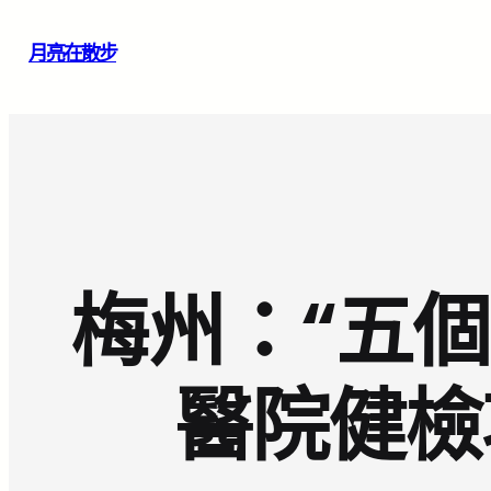
跳
月亮在散步
至
主
要
內
容
梅州：“五個
醫院健檢