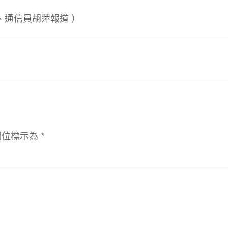
、通信員胡萍報道 ）
欄位標示為
*