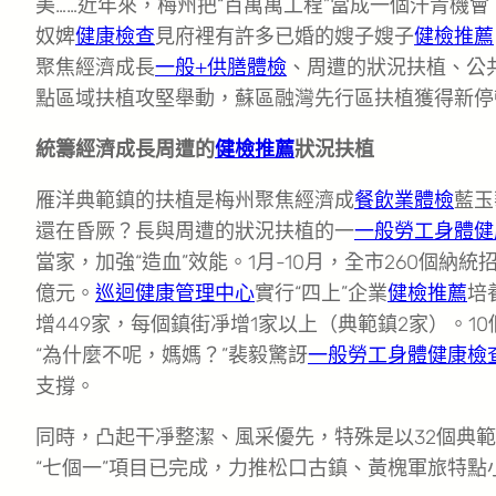
美……近年來，梅州把“百萬萬工程”當成一個汗青機
奴婢
健康檢查
見府裡有許多已婚的嫂子嫂子
健檢推薦
聚焦經濟成長
一般+供膳體檢
、周遭的狀況扶植、公
點區域扶植攻堅舉動，蘇區融灣先行區扶植獲得新停
統籌經濟成長周遭的
健檢推薦
狀況扶植
雁洋典範鎮的扶植是梅州聚焦經濟成
餐飲業體檢
藍玉
還在昏厥？長與周遭的狀況扶植的一
一般勞工身體健
當家，加強“造血”效能。1月-10月，全市260個納統招
億元。
巡迴健康管理中心
實行“四上”企業
健檢推薦
培
增449家，每個鎮街凈增1家以上（典範鎮2家）。1
“為什麼不呢，媽媽？”裴毅驚訝
一般勞工身體健康檢
支撐。
同時，凸起干凈整潔、風采優先，特殊是以32個典範
“七個一”項目已完成，力推松口古鎮、黃槐軍旅特