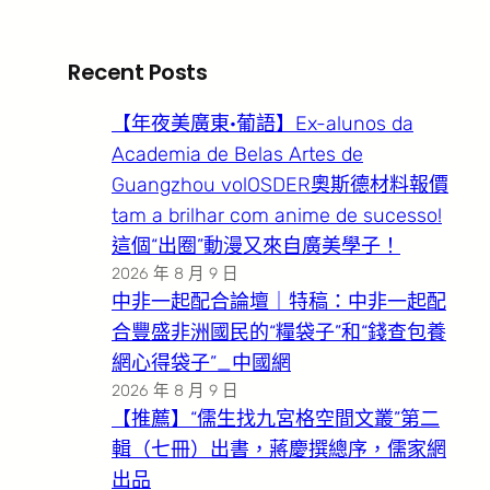
Recent Posts
【年夜美廣東·葡語】Ex-alunos da
Academia de Belas Artes de
Guangzhou volOSDER奧斯德材料報價
tam a brilhar com anime de sucesso!
這個“出圈”動漫又來自廣美學子！
2026 年 8 月 9 日
中非一起配合論壇｜特稿：中非一起配
合豐盛非洲國民的“糧袋子”和“錢查包養
網心得袋子”_中國網
2026 年 8 月 9 日
【推薦】“儒生找九宮格空間文叢”第二
輯（七冊）出書，蔣慶撰總序，儒家網
出品