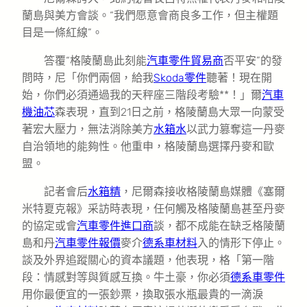
蘭島與美方會談。“我們愿意會商良多工作，但主權題
目是一條紅線”。
答覆“格陵蘭島此刻能
汽車零件貿易商
否平安”的發
問時，尼「你們兩個，給我
Skoda零件
聽著！現在開
始，你們必須通過我的天秤座三階段考驗**！」爾
汽車
機油芯
森表現，直到21日之前，格陵蘭島大眾一向蒙受
著宏大壓力，無法消除美方
水箱水
以武力篡奪這一丹麥
自治領地的能夠性。他重申，格陵蘭島選擇丹麥和歐
盟。
記者會后
水箱精
，尼爾森接收格陵蘭島媒體《塞爾
米特夏克報》采訪時表現，任何觸及格陵蘭島甚至丹麥
的協定或會
汽車零件進口商
談，都不成能在缺乏格陵蘭
島和丹
汽車零件報價
麥介
德系車材料
入的情形下停止。
談及外界追蹤關心的資本議題，他表現，格「第一階
段：情感對等與質感互換。牛土豪，你必須
德系車零件
用你最便宜的一張鈔票，換取張水瓶最貴的一滴淚