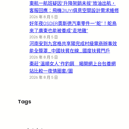
東航一航班疑因“升降架銷未拔”放油出航，
客服回應：飛機JIUYI俱意空間設計需求維修
2026 年 8 月 5 日
好年夜OSDER奧斯德汽車零件一“鴕”！鴕鳥
來了廣東也能被養成“走地雞”
2026 年 8 月 5 日
河南安到九宮格共享陽完成村級電商辦事效
能全籠罩_中國扶貧在線_國度扶貧門戶
2026 年 8 月 5 日
棗莊”溫順女人”作釣餌 揭開網上台包養網
站比較一夜情圈套/圖
2026 年 8 月 5 日
Tags