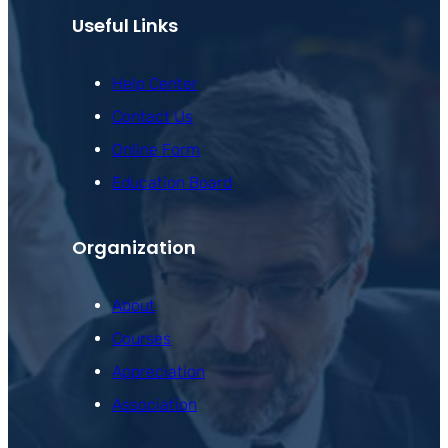
Useful Links
Help Center
Contact Us
Online Form
Education Board
Organization
About
Courses
Appreciation
Association