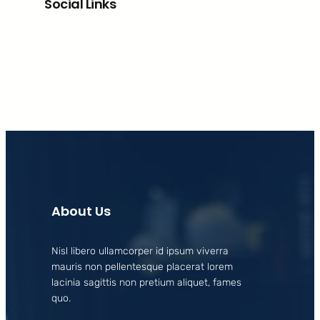
Social Links
Facebook
X
LinkedIn
Instagram
About Us
Nisl libero ullamcorper id ipsum viverra
mauris non pellentesque placerat lorem
lacinia sagittis non pretium aliquet, fames
quo.