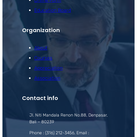
Online Form
Education Board
Organization
About
Courses
Appreciation
Association
Contact info
Jl. Niti Mandala Renon No.88, Denpasar,
Bali – 80239
Phone : (316) 212-3456, Email :