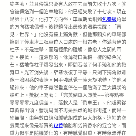
終空著，並且傳說只要有人敢在它面前失敗十八次，就
會被傳送到一個泊車地獄。他已經失敗了十七次。現在
是第十八次。他打了方向盤，車頭朝著銅獨
包養網
角獸
的方向猛地偏轉。後視鏡發出最後的溫柔提醒：「再
見，世界。」他沒有撞上獨角獸，但他那顫抖的車尾卻
擦到了停車塔三號車位入口處的一根古老、佈滿苔蘚的
柱子。不是撞擊，而是輕柔的碰觸，像戀人之間的耳
語。接著，一道濃郁的、像薄荷口香糖一樣的綠色光
芒。猛地從柱子爆發出來，瞬間吞噬了何手殘和他的掀
背車。光芒消失後，窄巷恢復了平靜，只剩下獨角獸雕
像一臉困惑的表情。何手殘感覺一陣天旋地轉，等他回
過神來，他的車子竟然垂直停在一個貼滿了巨大獎狀的
牆壁上。獎狀上寫著：「完美倒車入庫獎——第零點零
零零零零九度偏差。」落款人是「倒車王」。他趕緊從
車窗探出頭，發現周圍不再是熟悉的城市街道，而是一
望無際、由無數白線和編號組成的巨大網格。這裡的空
氣聞起來像是新買的
包養
輪胎和劣質香水的混合物，而
重力似乎是隨機變化的，有時感覺很重，有時像漂浮在