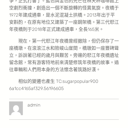
爭，正式打響了。藍色與金色的光芒在林天秤咖啡館上
空劇烈衝撞，創造出一個不斷旋轉的怪異氣旋。夜橋于
1972年建成通車，是水泥混凝土拱橋。2013年出于平
安斟酌，在原有地位又建築了一座鋼架橋。第三代怒江
年夜橋則于2018年正式建成通車，全長165米。
現在，第一代怒江年夜橋曾經撤除，但仍保存了一
座橋墩。在滾滾江水和險峻山崖間，橋墩如一座豐碑聳
立，訴說著已經的歲月與艱苦。旁邊的怒江年夜橋遺址
留念館，常有游客特地前來清楚修筑年夜橋的故事。過
往車輛和人們用本身的方法懷念著筑路好漢。
相似的變遷也產生 TC:sugarpopular900
6a1cc4165af329.56196605
admin