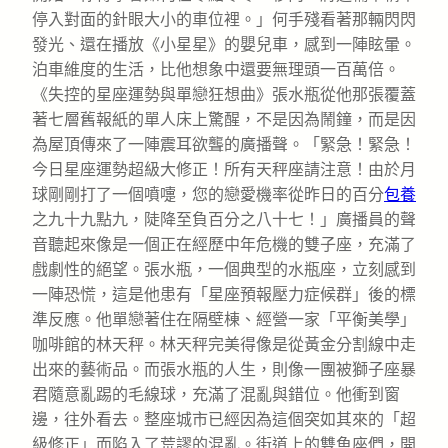
停入對面的針眼大小的車位裡。」何手殘看著那輛閃閃
發光、還在播放《小星星》的嬰兒車，感到一陣眩暈。
泊車維度的生活，比他想象中還要無理頭一百萬倍。
《失控的星座運勢與單戀狂想曲》張水瓶從他那張覆蓋
著七層舊報紙的單人床上驚醒，不是因為鬧鐘，而是因
為屋頂傳來了一陣震耳欲聾的廣播聲。「緊急！緊急！
今日星座運勢超級大修正！所有天秤座請注意！由於月
球剛剛打了一個噴嚏，您的戀愛機率從昨日的百分
包養
之九十九點九，陡降至負百分之八十七！」廣播員的聲
音聽起來像是一個正在經歷中年危機的雙子座，充滿了
戲劇性的絕望。張水瓶，一個典型的水瓶座，立刻感到
一陣恐慌，這是他患有「星座預報壓力症候群」後的標
準反應。他單戀著住在隔壁棟、經營一家「平衡美學」
咖啡館的林天秤。林天秤完美得像是從黃金分割線中走
出來的藝術品。而張水瓶的人生，則像一團被獅子座暴
君隨意亂踢的毛線球，充滿了混亂與錯位。他衝到窗
邊，往外看去。整座城市已經因為這個突如其來的「超
級修正」而陷入了荒謬的混亂。街道上的雙魚座們，開