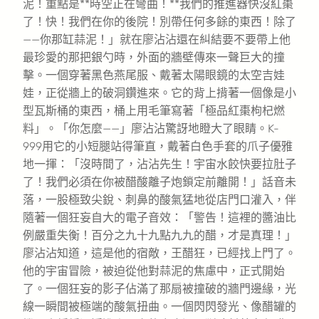
泥！重點是**時空正在彎曲！**我們的推進器快沒紅棗
了！快！我們在你的後院！別帶任何多餘的東西！除了
——你那缸蒜泥！」就在廖沾沾還在糾結要不要帶上他
最珍愛的那把銀勺時，外面的牆壁傳來一聲巨大的撞
擊。一個穿著黑色燕尾服、戴著太陽眼鏡的太空吉娃
娃，正從牆上的破洞鑽進來。它的背上揹著一個像是小
型瓦斯桶的東西，桶上用毛筆寫著「極品紅棗枸杞燃
料」。「你怎麼——」廖沾沾驚訝地瞪大了眼睛。K-
999用它的小短腿站得筆直，戴著白色手套的爪子優雅
地一揮：「沒時間了，沾沾先生！宇宙水餃快要拉肚子
了！我們必須在你被醋酸離子炮鎖定前離開！」話音未
落，一股極致尖銳、刺鼻的酸氣猛地從店門口灌入，伴
隨著一個狂妄自大的電子音效：「警告！這裡的醬油比
例嚴重失衡！百分之九十九點九九的醋，才是真理！」
廖沾沾知道，這是他的宿敵，王醋狂，已經找上門了。
他的宇宙冒險，被迫從他對蒜泥的焦慮中，正式開始
了。一個狂妄的影子佔滿了那扇被撞破的牆門邊緣，光
線一瞬間被極端的酸氣扭曲。一個閃閃發光、像醋罐的