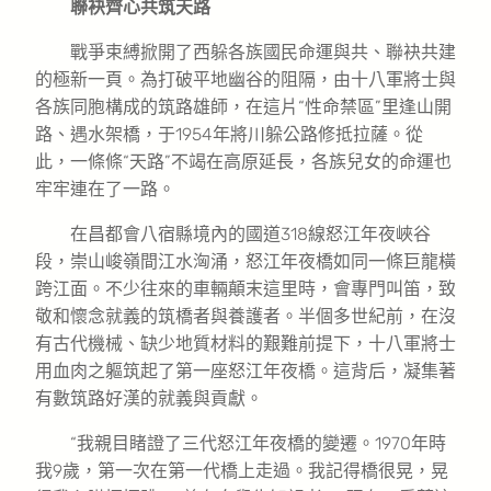
聯袂齊心共筑天路
戰爭束縛掀開了西躲各族國民命運與共、聯袂共建
的極新一頁。為打破平地幽谷的阻隔，由十八軍將士與
各族同胞構成的筑路雄師，在這片“性命禁區”里逢山開
路、遇水架橋，于1954年將川躲公路修抵拉薩。從
此，一條條“天路”不竭在高原延長，各族兒女的命運也
牢牢連在了一路。
在昌都會八宿縣境內的國道318線怒江年夜峽谷
段，崇山峻嶺間江水洶涌，怒江年夜橋如同一條巨龍橫
跨江面。不少往來的車輛顛末這里時，會專門叫笛，致
敬和懷念就義的筑橋者與養護者。半個多世紀前，在沒
有古代機械、缺少地質材料的艱難前提下，十八軍將士
用血肉之軀筑起了第一座怒江年夜橋。這背后，凝集著
有數筑路好漢的就義與貢獻。
“我親目睹證了三代怒江年夜橋的變遷。1970年時
我9歲，第一次在第一代橋上走過。我記得橋很晃，晃