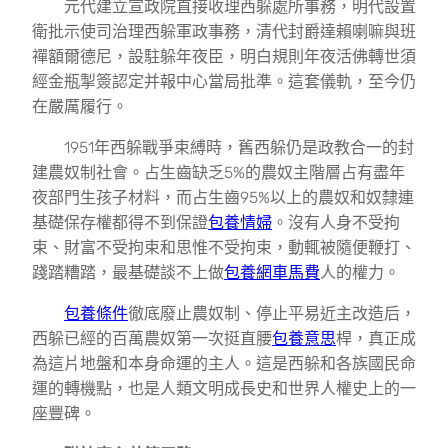
元代建立宣政院直接收理西躲處所事務，明代設置
衛批示使司治理西躲軍政事務，清代封爵達賴喇嘛與班
禪額爾德尼，設駐躲年夜臣，明白規則年夜活佛轉世須
經金瓶掣簽認定并報中心當局批準。這套儀軌，至今仍
在嚴厲履行。
1951年西躲戰爭束縛時，舊西躲仍是政教合一的封
建農奴制社會。占生齒缺乏5%的農奴主階層占有盡年
夜部門生孩子材料，而占生齒95%以上的農奴和奴隸連
基礎保存權都得不到保證
包養情婦
。沒有人身不受拘
束、財富不受拘束和思惟不受拘束，動輒被隨便鞭打、
踐踏糟踏，最基礎談不上做
包養網車馬費
人的權力。
包養條件
徹底廢止農奴制、停止平易近主改造后，
西躲已經的百萬農奴第一次挺直腰
包養意思
桿，真正成
為這片地盤和本身命運的主人。這是西躲和各族國民命
運的轉機點，也是人類文明成長史和世界人權史上的一
座豐碑。