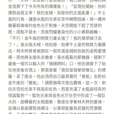
布：「天秤！別管那什麼負運勢！我已經用一百噸的純
金箔買下了今天所有的壞運氣！」「從現在開始，你的
運勢由我主宰！我的金錢，就是你的正面能量！」牛土
豪的行為，讓張水瓶的光束在空中瞬間扭曲，與一種夾
雜著銅臭味的金色光芒對撞。天空開始下起了荒謬的
雨。雨點不是水，而是閃耀著淚光的小小黃銅齒輪。
「不行！金牛座的物質力量太強了！我的單戀被汙染
了！」張水瓶大喊。他知道，如果牛土豪的物質力量勝
出，林天秤將會被困在一個充滿金錢和俗氣的虛假愛情
裡，而他將永遠失去機會。張水瓶看向那機器，還剩下
最後一個可以輸入的「情緒燃料」口。他迅速撕下了貼
在他背後衣領上，那張寫著「我就是個單戀傻瓜」的標
籤，丟了進去。他必須用自己最真實的「傻氣」去對抗
金牛座的「霸氣」！調節器再次發出轟鳴，這一次，射
向天空的光束不再是彩虹色，而是充滿了水瓶座特有的
怪誕藍色**。藍色光束與金色光芒在空中形成了一個巨
大的、旋轉著的太極圖案，像是在爭奪林天秤的靈魂。
這場以星座運勢為賭注、以單戀能量為武器的荒唐戰