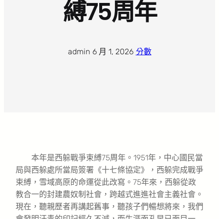
縛75周年
admin
·
6 月 1, 2026
·
分數
本年是西躲戰爭束縛75周年。1951年，中心國民當
局與西躲處所當局簽署《十七條協定》，西躲完成戰爭
束縛，雪域高原的命運從此改寫。75年來，西躲從政
教合一的封建農奴制社會，跨越式進進社會主義社會。
現在，聽親歷者再講起舊事，聽孩子們暢想將來，我們
會發明汗青的印記經久不滅，而生涯面孔早已面目一