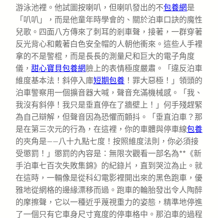
游泳池裡。他試圖按喇叭，但喇叭發出的不
包養網
是
「叭叭」，而是他童年時學會的、關於泊車口訣的魔性
兒歌。四面八方傳來了刺耳的剎車聲，接著，一群穿著
反光背心和戴著白色安全帽的人朝他衝來。這些人手裡
拿的不是警棍，而是長長的測量尺和巨大的電子角度
儀，
甜心寶貝包養網
臉上的表情極度嚴肅。「違反泊車
維度基本法！斜停入庫
短期包養
！罪大惡極！」領頭的
泊車警察用一個擴音器大喊，聲音充滿機械感。「我、
我沒有斜停！我只是垂直停在了牆壁上！」何手殘趕緊
為自己辯解，但聲音因為恐懼而顫抖。「垂直泊車？那
是在第三次元的行為，在這裡，你的車體與停車線
包養
的夾角是——八十九點七度！按照維度法則，你必須接
受懲罰！」懲罰的內容是：無限次觀看一部名為**《新
手泊車七百次失敗集錦》的紀錄片，直到哭泣為止。就
在這時，一輛像是從科幻電影裡開出來的黑色跑車，優
雅地從網格的邊緣漂移而過。跑車的輪胎發出令人陶醉
的摩擦聲，它以一種近乎蔑視重力的姿態，精準地停進
了一個只有它車身尺寸寬度的停車格中。那泊車的過程