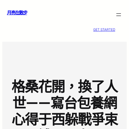
跳
月亮在散步
至
主
要
GET STARTED
內
容
格桑花開，換了人
世——寫台包養網
心得于西躲戰爭束