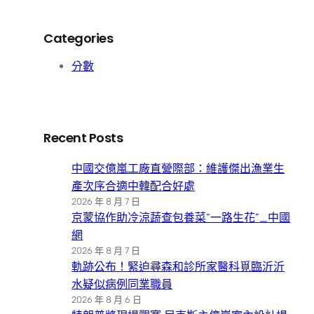
Categories
分數
Recent Posts
中國交億嵐工廠直營際部：維護傑出漁業生
產次序合適中韓配合好處
2026 年 8 月 7 日
京蒙協作助冷涼蔬查包養菜“一路生花”_中國
網
2026 年 8 月 7 日
軌跡公布！緊迫尋森和診所家醫科覓臨沂沂
水疑似病例同業職員
2026 年 8 月 6 日