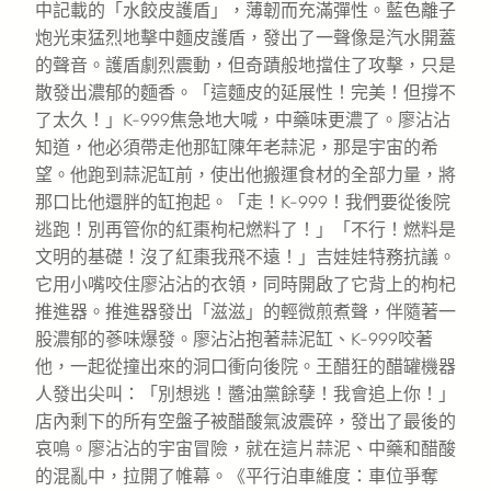
中記載的「水餃皮護盾」，薄韌而充滿彈性。藍色離子
炮光束猛烈地擊中麵皮護盾，發出了一聲像是汽水開蓋
的聲音。護盾劇烈震動，但奇蹟般地擋住了攻擊，只是
散發出濃郁的麵香。「這麵皮的延展性！完美！但撐不
了太久！」K-999焦急地大喊，中藥味更濃了。廖沾沾
知道，他必須帶走他那缸陳年老蒜泥，那是宇宙的希
望。他跑到蒜泥缸前，使出他搬運食材的全部力量，將
那口比他還胖的缸抱起。「走！K-999！我們要從後院
逃跑！別再管你的紅棗枸杞燃料了！」「不行！燃料是
文明的基礎！沒了紅棗我飛不遠！」吉娃娃特務抗議。
它用小嘴咬住廖沾沾的衣領，同時開啟了它背上的枸杞
推進器。推進器發出「滋滋」的輕微煎煮聲，伴隨著一
股濃郁的蔘味爆發。廖沾沾抱著蒜泥缸、K-999咬著
他，一起從撞出來的洞口衝向後院。王醋狂的醋罐機器
人發出尖叫：「別想逃！醬油黨餘孽！我會追上你！」
店內剩下的所有空盤子被醋酸氣波震碎，發出了最後的
哀鳴。廖沾沾的宇宙冒險，就在這片蒜泥、中藥和醋酸
的混亂中，拉開了帷幕。《平行泊車維度：車位爭奪