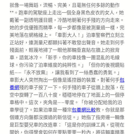
就像一場舞蹈，流暢、完美，且毫無任何多餘的動作
**。跑車的駕駛座上走出一個全身黑色皮衣的女人，她
戴著一副透明護目鏡，冷酷地朝著何手殘的方向走來。
她的步伐優雅而精準，每一步都像是被測量過一樣，完
美地落在網格線上。「車影大人！」泊車警察們立刻立
正站好，連測量尺都顫抖著不敢發出聲音。她走到何手
殘面前，輕蔑地掃了一眼他那輛垂直貼在牆上的掀背
車，語氣冰冷。「新手，你的車技像一團混亂的毛線
球。你污染了泊車維度的純粹性。」「但你的後視鏡貼
紙——『永不放棄』，讓我看到了一絲愚蠢的勇氣。」
車影大人突然掏出一個像是遙控器的裝置，對著何手
包
養網
殘的車子按了一下。何手殘的車子從牆上脫落，在
空中旋轉了一百八十度，穩穩地停在了地面上的一個停
車格中。這次，夾角是——零度。「你被分配給我的泊
車學徒了。如果泊車是一種宗
包養網比較
教，你就是那
個連方向盤都沒摸過的新信徒。」她指了指旁邊一輛像
是巨型嬰兒車的改造車：「這是你的訓練工具，從現在
開始，你得學會如何在零點零零一秒內，將這輛車精準