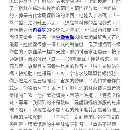
怎麼這麼快？」廖沾沾猛地衝回店裡，衝到後廚，打開
了一個藏在舊冰櫃後面的暗門。暗門裡放著一個老舊
的、像是古代金屬保險箱的東西。他輸入了密碼：「一
醬二醋三油四辣五蒜泥」（這是醬料界的基礎公式，只
有像他這樣
包養網
的傳統派才會用）。保險箱打開，裡
面沒有黃金，只有一個
包養金額
閃爍著詭異紅色光芒的
儀器。這儀器很像一個老式的對講機，但頂部插著一根
彎曲的、像韭菜一樣的天線。他顫抖著拿起儀器，按下
通話鈕。儀器發出「滋——」的電流聲，接著傳來一陣
高八度、急促且充滿養生焦慮的聲音。「喂！是廖沾沾
嗎！快接聽！這裡是 K-999！宇宙水餃聯盟特級特務！
你那邊是不是已經聞到宇宙級的酸味了？我們需要你的
蒜泥！你被徵召了！馬上！」廖沾沾的耳朵被這聲音震
得嗡嗡作響，他捏著對講機，困惑地喊道：「特務？酸
味？等等！我聞到的不是酸味！是麵粉過度膨脹的焦慮
味！還有，我現在走不開！我的陳年老蒜泥需要每隔三
小時的溫和震動！」「蒜泥？」對面傳來K-999崩潰的
尖叫聲，帶著濃濃的中藥味電子雜音：「重點不是蒜