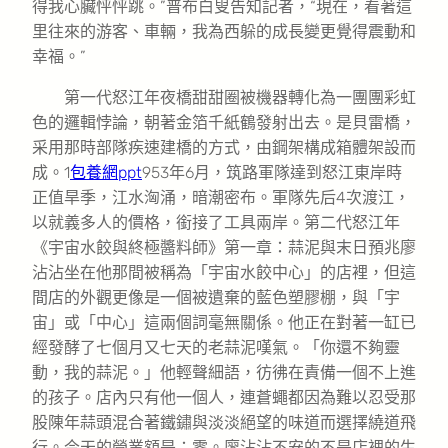
得我心臟怦怦跳。”普布白叟告知記者，“現在，看著這
里往來的游客、車輛，我為西躲的成長變更覺得震動和
幸福。”
第一代怒江年夜橋甜甜圈被機器轉化為一團團彩虹
色的邏輯悖論，朝著金箔千紙鶴發射出去。是貝雷橋，
采用那時部隊疾速建橋的方式，由鋼架構成箱體架設而
成。1
包養網ppt
953年6月，筑路軍隊達到怒江東岸時
正值旱季，江水洶涌，暗潮密布。軍隊先后4次渡江，
以就義多人的價格，銜接了工具兩岸。第二代怒江年
《宇宙水餃與終極醬料師》第一章：蒜泥與末日預兆廖
沾沾坐在他那間被稱為「宇宙水餃中心」的店裡，但這
間店的外觀更像是一個被遺棄的藍色塑膠棚，與「宇
宙」或「中心」這兩個詞毫無關係。他正在對著一缸已
經發酵了七個月又七天的老蒜泥嘆氣。「你還不夠靈
動，我的蒜泥。」他輕聲細語，彷彿在責備一個不上進
的孩子。店內只有他一個人，連蒼蠅都因為難以忍受那
股陳年蒜頭混合著鐵鏽與淡淡絕望的味道而選擇繞道飛
行。今天的營業額是：零。廖沾沾不安的不是店裡的生