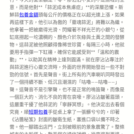
意，而是他對**「蒜泥成本焦慮症」**的深層恐懼。新
鮮蒜
包養金額
頭每公斤的價格正在以超光速上漲，如果
再這樣下去，他引以為傲的「靈魂蒜泥」將難以為繼。
他拿著一把被磨得光滑、閃耀著不祥光芒的小銀勺，從
缸底撈起一坨濃稠的、顏色介於灰綠與土黃之間的發酵
物。這蒜泥被他照顧得像稀世珍寶，每隔三小時，他就
要用手指彈一下缸邊，確保它能感受到**「溫和的震
動」**，以助其在精神上達到圓滿。就在廖沾沾專注於
與蒜泥進行心靈交流時，外面的世界開始發出一些不對
勁的信號。首先是聲音。街上所有的汽車喇叭同時發出
了一個持續不斷、低沉且潮濕的「咕嚕——咕嚕——」
聲。這聲音不是引擎聲，也不是正常的鳴笛聲，而像是
一個巨大的、消化不良的胃在哀嚎。廖沾沾皺著眉頭，
這嚴重干擾了他蒜泥的「寧靜冥想」。他決定出去看個
究竟，順
短期包養
手從桌上拿了一張髒兮兮的，印著
《沾醬秘笈》封面的皺衛生紙，塞進口袋以備不時之
需。他一腳踏出店門，立刻被眼前的景象震驚了。整條