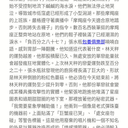
始不受控制地流下鹹鹹的海水淚，他們無法停止地哭
泣，導致城市低窪處已經形成了小型潟湖。那些摩羯座
的上班族，嚴格遵守著廣播中「摩羯座今天適合原地踏
步，否則將失去襪子」的指令。數百名西裝筆挺的摩羯
座正整齊地站在原地，他們的鞋子裡裝滿了已經潮濕的
淚水。「負百分之八十七？」張水瓶
包養俱樂部
喃喃自
語，感到胃部一陣翻騰，他知道這代表著什麼。林天秤
的運勢越差，他那股積壓已久、無處安放的單戀能量就
會越發瘋狂地實體化。上次林天秤的戀愛運勢跌至百分
之二十，張水瓶就發現他的廚房裡長滿了巨大的、形狀
是林天秤側臉的粉紅色蘑菇。他必須在今天結束前，將
林天秤的運勢至少提升到零。否則，他那份單戀就會變
成某種具備攻擊性的實體。他緊張地跑進他堆滿了星座
圖表和過期甜甜圈的地下室，那裡放著他的秘密武器。
「我需要星象學輔助儀！」他衝到一個像是老式彈珠臺
的機器前，上面貼滿了「巨蟹座已哭」、「處女座勿
碰」等警告標籤。這是他用廢棄的唱片機和一個不知名
的外星計算器改造而成的「情感調節器」。他必須輸入