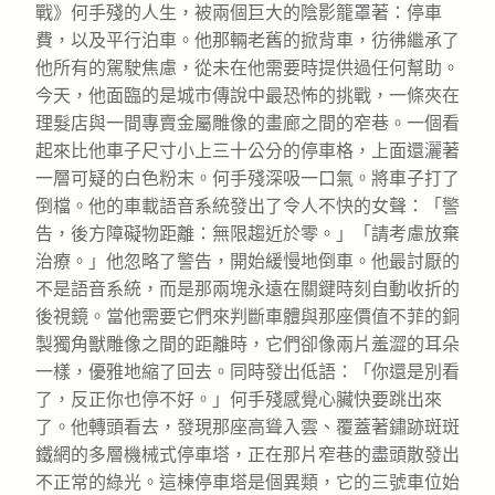
戰》何手殘的人生，被兩個巨大的陰影籠罩著：停車
費，以及平行泊車。他那輛老舊的掀背車，彷彿繼承了
他所有的駕駛焦慮，從未在他需要時提供過任何幫助。
今天，他面臨的是城市傳說中最恐怖的挑戰，一條夾在
理髮店與一間專賣金屬雕像的畫廊之間的窄巷。一個看
起來比他車子尺寸小上三十公分的停車格，上面還灑著
一層可疑的白色粉末。何手殘深吸一口氣。將車子打了
倒檔。他的車載語音系統發出了令人不快的女聲：「警
告，後方障礙物距離：無限趨近於零。」「請考慮放棄
治療。」他忽略了警告，開始緩慢地倒車。他最討厭的
不是語音系統，而是那兩塊永遠在關鍵時刻自動收折的
後視鏡。當他需要它們來判斷車體與那座價值不菲的銅
製獨角獸雕像之間的距離時，它們卻像兩片羞澀的耳朵
一樣，優雅地縮了回去。同時發出低語：「你還是別看
了，反正你也停不好。」何手殘感覺心臟快要跳出來
了。他轉頭看去，發現那座高聳入雲、覆蓋著鏽跡斑斑
鐵網的多層機械式停車塔，正在那片窄巷的盡頭散發出
不正常的綠光。這棟停車塔是個異類，它的三號車位始