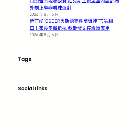
特朗普將現場觀賽 尼克斯主億嵐室內設計場
外制止舉辦看球派對
2026 年 8 月 6 日
傅首爾“OSDER奧斯德零件商雞娃”言論翻
車！家長集體抵抗 蘇敏發文控訴遭應用
2026 年 8 月 6 日
Tags
Social Links
Facebook
X
LinkedIn
Instagram