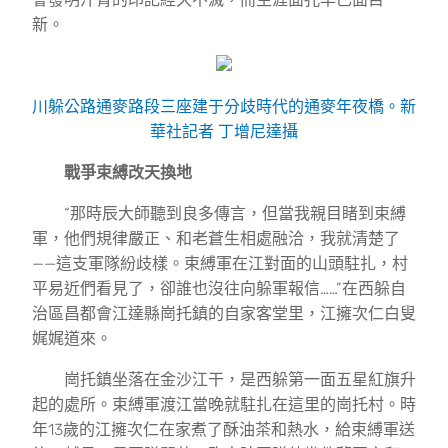
新。
川躲公路通麥路段三座建于分歧時代的通麥年夜橋。新
華社記者 丁增尼達攝
戰爭束縛改天換地
“那時辰大師聽到良多傳言，但當我親目睹到束縛
軍，他們規律嚴正、和老蒼生相處融洽，我就清楚了
——這支軍隊紛歧樣。束縛軍在江對面的山頭駐扎，村
平易近們看見了，卻誰也沒往向躲軍報信……”在西躲自
治區昌都會江達縣崗托鎮的自家客堂里，江擁次仁白叟
娓娓道來。
崗托鎮坐落在金沙江干，是西躲第一面五星紅旗升
起的處所。束縛軍渡江當晚就駐扎在這里的崗托村。時
年13歲的江擁次仁在家煮了酥油茶和熱水，給束縛軍送