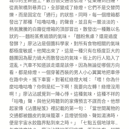
城市的主幹道上，數百個交通信號燈，從東邊到西邊，
從高架橋到巷弄口，全部變成了綠燈。它們不是交替閃
爍，而是固定在「通行」的狀態，同時，每一個燈箱都
發出了那種「咕嚕咕嚕」的聲音，並且有一層淡淡的、
熱氣騰騰的白霧從燈箱的頂部冒出，散發出一種難以名
狀的——麵粉蒸煮過頭的氣味。「麵粉焦慮？還是過度
發酵？」廖沾沾是個醬料學家，對所有食物相關的氣味
都極度敏感。他聞出來了，這是一種只有在極度巨大的
麵團因為壓力過大而散發出的氣味。街上的行人陷入了
混亂。汽車不知道該走還是該停，因為無論從哪個方向
看，都是綠燈。一個穿著西裝的男人小心翼翼地把車停
在路中央，搖下車窗，對著紅綠燈大喊：「喂！你為什
麼咕嚕咕嚕？你倒是紅一下啊！我要向左轉！綠燈沒用
啊！」廖沾沾感覺到一陣心悸。這種氣味，這種不祥的
「咕嚕」聲，與他兒時聽到的家傳預言不謀而合。他想
起家傳《沾醬秘笈》裡記載的第一句：「當世間萬物的
交通都被麵皮的氣味籠罩，且燈號恒綠、聲如湯沸時，
便是宇宙水餃臨界點到來之時。」「七點五個地球年…