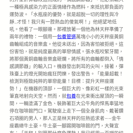
一種極具感染力的正面情緒作為燃料，來抵抗那負面的
運勢波。「水瓶座的優勢，就是超脫一切的理性與冷
靜…才怪！我只有一腔熱血的傻氣啊！」他絕望地低
吼。他看了一眼腳邊。那裡放著一個他為林天秤準備了
兩年的禮物：一個用一
包養管道
萬塊小小的天秤座黃銅
齒輪組成的音樂盒。他從未送出，因為害怕被拒絕。這
份害怕，就是純度最高的單戀情感。張水瓶咬緊牙關，
將那個黃銅齒輪音樂盒砸爛，將所有的齒輪都倒入「情
感調節器」的輸入口。機器發出刺耳的尖叫，接著，彈
珠臺上的燈光開始瘋狂閃爍，發出警告。「能量超載！
檢測到極致純粹的單戀能量！目標：提升天秤座運
勢！」在機器的頂部，一個巨大的、像彩虹一樣的光束
筆直地射向天空。然而，就
包養
在光束衝出屋頂的一瞬
間，一輛塗滿了金色、裝飾著巨大公牛角的悍馬車猛地
停在咖啡館門口。駕駛座上走下一個全身肌肉、戴著鑽
石項圈的男人，那人正是林天秤的狂熱追求者——金牛
座霸總牛土豪。牛土豪一腳踢開咖啡館的門，大聲宣