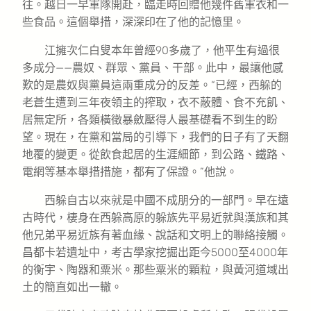
往。越日一早軍隊開赴，臨走時回贈他幾件舊軍衣和一
些食品。這個舉措，深深印在了他的記憶里。
江擁次仁白叟本年曾經90多歲了，他平生有過很
多成分——農奴、群眾、黨員、干部。此中，最讓他感
歎的是農奴與黨員這兩重成分的反差。“已經，西躲的
老蒼生遭到三年夜領主的搾取，衣不蔽體、食不充飢、
居無定所，各類橫徵暴斂壓得人最基礎看不到生的盼
望。現在，在黨和當局的引導下，我們的日子有了天翻
地覆的變更。從飲食起居的生涯細節，到公路、鐵路、
電網等基本舉措措施，都有了保證。”他說。
西躲自古以來就是中國不成朋分的一部門。早在遠
古時代，棲身在西躲高原的躲族先平易近就與漢族和其
他兄弟平易近族有著血緣、說話和文明上的聯絡接觸。
昌都卡若遺址中，考古學家挖掘出距今5000至4000年
的衡宇、陶器和粟米。那些粟米的顆粒，與黃河道域出
土的簡直如出一轍。