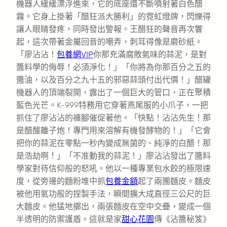
機器人緩緩漂浮進來，它的底座還不斷噴射著白色醋
霧。它身上掛著「醋狂派大勝利」的霓虹燈牌，閃爍得
讓人眼睛發疼，同時發出警報。王醋狂的聲音再次響
起，這次帶著金屬回音的嘲弄，刺耳得像是磨砂紙。
「廖沾沾！
包養網VIP
你那充滿腐敗氣味的蒜泥，是對
醬料學的侮辱！必須淨化！」「你將為你那百分之五的
醬油，以及百分之九十五的邪惡蒜頭付出代價！」醋罐
機器人的頂端裂開，露出了一個巨大的管口，正在聚積
藍色光芒。K-999特務用它穿著燕尾服的小爪子，一把
抓住了廖沾沾的褲腳催促著他。「快點！沾沾先生！那
是醋酸離子炮！專門用來溶解有機發酵物的！」「它會
把你的蒜泥在零點一秒內變成無菌的、純淨的白醋！那
是浩劫啊！」「不准動我的蒜泥！」廖沾沾發出了醬料
學家對待信仰般的怒吼。他以一種專業包水餃的極限速
度，從旁邊的麵粉堆中抓
包養金額
起了兩團麵皮。麵皮
被他用氣功般的捏製手法，瞬間擴大成直徑三公尺的巨
大麵皮。他猛地擲出，兩張麵皮在空中交疊，變成一個
半透明的防禦護盾。這就是家
甜心花園
傳《沾醬秘笈》