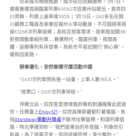
您來城市積極進獻，城市送您回籍團聚。1月7日，
廣東春運首趟臨客列車K4562次從廣州站駛出，直奔四
川渠縣，列車上座率達100%；1月13日，260多名在閩
川籍務工職員及家眷從福州火車站動身，不花錢搭乘搭
座K1268次列車返鄉；為知足搭客需求，南寧局加開38
對夜間動車組列車……春運時代，臨客列車、夜間高
鐵、返鄉專列有序發車，為新市平易近開行“熱心車”，
暖和回家路。
辦事優化，安然春運守護活動中國
“G631次列車預告進一站臺，上車人數185人。”
“檢票口，G631次列車停檢。”
萍鄉北站，綜控室里德律風鈴聲和對講機聲此起彼
伏。任務臺上
Enjoy121
，綜控員陳夢麗緊盯著電腦，食
指
Standway電動升降桌
不斷地址擊鼠標，和諧列車退
路，時光準確到秒，“我們是車站的年夜腦、列車的引
航員，為了搭客平安，保持底線思想，爭分奪秒。”