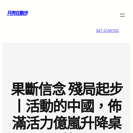
跳
月亮在散步
至
主
要
GET STARTED
內
容
果斷信念 殘局起步
丨活動的中國，佈
滿活力億嵐升降桌