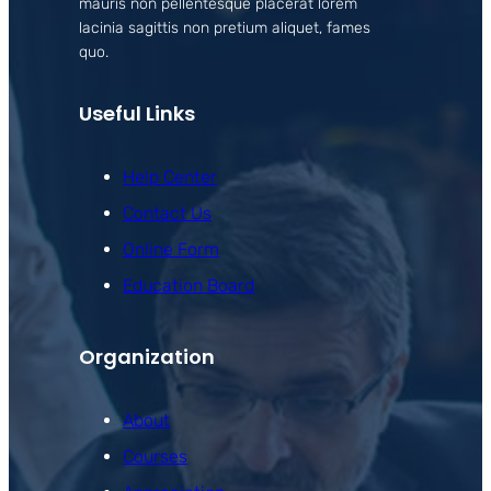
mauris non pellentesque placerat lorem
lacinia sagittis non pretium aliquet, fames
quo.
Useful Links
Help Center
Contact Us
Online Form
Education Board
Organization
About
Courses