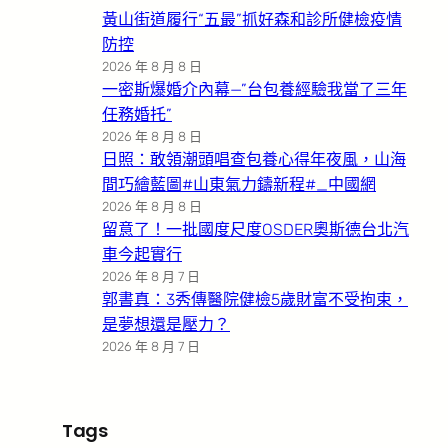
黃山街道履行“五最”抓好森和診所健檢疫情
防控
2026 年 8 月 8 日
一密斯爆婚介內幕—”台包養經驗我當了三年
任務婚托”
2026 年 8 月 8 日
日照：敢領潮頭唱查包養心得年夜風，山海
間巧繪藍圖#山東氣力鑄新程#_中國網
2026 年 8 月 8 日
留意了！一批國度尺度OSDER奧斯德台北汽
車今起實行
2026 年 8 月 7 日
郭書真：3秀傳醫院健檢5歲財富不受拘束，
是夢想還是壓力？
2026 年 8 月 7 日
Tags