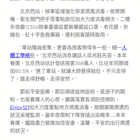
北京西站，候車區域強化保潔透風消毒，檢票閘
機、衛生間門把手等重點部位加大力度消毒頻次，二樓
年夜廳12306辦事臺還設置裝備擺設口罩、老花鏡、針
線包、紅十字急救藥箱，便利搭客隨時取用。
“車站職員密集，更要為搭客想得多一些、細一
人
體工學椅
些。”北京西站消息講話人梁兆鈺先容，本年
春運，北京西站估計發送搭客368萬人，比往年同期增
加80.5%，“進了車站，就讓大師覺得結壯，不只走得
了，還走得舒暢、走得安然。”
節前平安返鄉、節后順遂返崗返校，是游子的期
盼，也是春運人的心愿。嚴厲落實各項防控規則，
Enjoy121
加大力度重點地方透風消毒，按期展開周遭的
狀況采樣監測，最年夜限制下降穿插沾染概率……本年
春運，鐵路盡力營建加倍安康、溫馨、平安的出行周遭
的狀況。