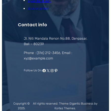
Appreciation
Association
Contact info
Jl. Niti Mandala Renon No.88, Denpasar,
Bali – 80239
Phone : (316) 212-3456, Email :
xyz@example.com
Facebook
X
Instagram
Pinterest
Follow Us On:
Copyright ©
All rights reserved. Theme Gigantic Business by
2025.
Kortez Themes.