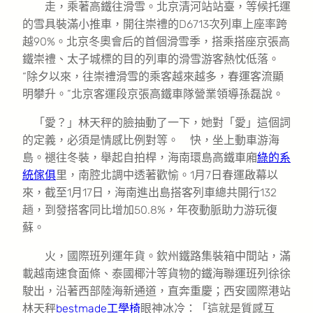
走，乘著高鐵往滑雪。北京清河站站臺，等候托運
的雪具裝滿小推車，開往崇禮的D6713次列車上座率跨
越90%。北京冬奧會后的首個滑雪季，搭乘搭座京張高
鐵崇禮、太子城標的目的列車的滑雪游客熱忱低落。
“除夕以來，往崇禮滑雪的乘客越來越多，春運客流顯
明攀升。”北京客運段京張高鐵車隊營業領導孫磊說。
「愛？」林天秤的臉抽動了一下，她對「愛」這個詞
的定義，必須是情感比例對等。 快，坐上動車游海
島。褪往冬裝，舉起自拍桿，海南環島高鐵車廂
綠的系
統傢俱
里，南腔北調中透著歡愉。1月7日春運啟幕以
來，截至1月17日，海南進出島搭客列車總共開行132
趟，到發搭客同比增加50.8%，年夜動脈助力游玩復
蘇。
火，國際班列運年貨。欽州鐵路集裝箱中間站，滿
載越南速食面條、泰國椰汁等貨物的鐵海聯運班列徐徐
駛出，沿著西部陸海新通道，直奔重慶；西安國際港站
林天秤
bestmade工學椅
眼神冰冷：「這就是質感互