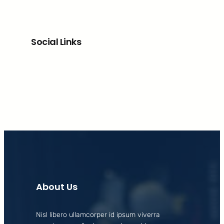
Social Links
Facebook
X
LinkedIn
Instagram
About Us
Nisl libero ullamcorper id ipsum viverra