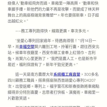
綠偉人”動車組飛奔而過，車廂里一陣高興，“動車和快
車握手嘍，新他們的力量不再是攻擊，而變成了林天秤
舞台上的兩座極端背景雕塑**。年也要搭新車，日子超
出越紅火。”
——務工專列跑得快，線路更廣，車次多元。
“坐愛心專列回家過年，待遇高得很！”1月14日一
早，肖
幸福空間
賢六離別工地，拎著行囊，趕往西安北
站。候車年夜廳里，西安市總工會奉上紅領巾、吉利
兔，肖賢六心里更熱了，“我們是農人工，也是新市平
易近，福利保證有了，新年干勁兒更高。”
這一天是南方農歷大年
系統櫃工廠直營
，300多名
四川籍務工職員，搭乘搭座陜西首趟愛心專列D4207
次，出發返鄉。專列上，福字窗花和新春掛飾將車廂點
綴得非分特別喜慶，志愿者打快板、演魔術，車廂里一
片歡歌笑語。