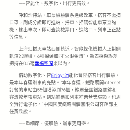
——智能化、數字化，出行更高效。
呼和浩特站，車票檢驗體系進級改革，搭客不需摘
口罩，刷成分證即可進站、搭車。掃碼智能車票查詢
機，輸出車次，即可查詢檢票口、進站口、列車正正點
等信息。
上海虹橋火車站西側軌道，智能探傷機械人正對鋼
軌道岔體檢，6種探頭如同“火眼金睛”，軌表探傷誤差
把持在0.5毫
幸福空間
米以內。
借助數字化、智
Enjoy121
能化晉陞搭客出行體驗，
是本年春運辦事的亮點。“本年春運，鐵路展開internet
訂餐的車站由55個增添到76個，籠罩全國鐵路關鍵和
客流較年夜車站。到站補票和列車補票營業環節，也周
全實行電子化。”中國國度鐵路團體無限公司客運部主
任黃欣說。
——重細節、優體驗，辦事更周密。