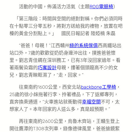
活動的中國，佈滿活力活氣（主題
ROG電競椅
）
「第三階段：時間與空間的絕對對稱。你們必須同時
在十點零三分零五秒，將對方送給我的禮物，放置在吧
檯的黃金分割點上。」 國民日報記者 陸婭楠 朱磊
“爸爸！母親！”江西贛州
綠的系統傢俱
西高鐵站出
站口外，7歲的歡歡從奶奶身邊沖出往，撲進爸爸懷
里。劉志青佳耦在深圳務工，已有3年沒回家過年。看
著兩鬢染霜的
巧寓設計
母親，摟著個頭躥高不少的女
兒，劉志青睞眶濕了，“走，回家。”
往東南約1600公里，西安北站
backbone工學椅
，
25歲的徐小妹拖著行李、拎著禮品，下了返鄉專列，
直奔換乘通道，“火車進站就衝動得
幸福空間
不可，太
想家人了。本年回家的人這么多，真是超預期。”
再往東南約2600公里，烏魯木齊站，王贛生登上
開往鷹潭的T308次列車，錄像德律風里，爸爸搶鏡絮