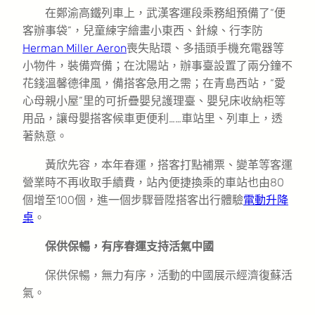
在鄭渝高鐵列車上，武漢客運段乘務組預備了“便
客辦事袋”，兒童練字繪畫小東西、針線、行李防
Herman Miller Aeron
喪失貼環、多插頭手機充電器等
小物件，裝備齊備；在沈陽站，辦事臺設置了兩分鐘不
花錢溫馨德律風，備搭客急用之需；在青島西站，“愛
心母親小屋”里的可折疊嬰兒護理臺、嬰兒床收納柜等
用品，讓母嬰搭客候車更便利……車站里、列車上，透
著熱意。
黃欣先容，本年春運，搭客打點補票、變革等客運
營業時不再收取手續費，站內便捷換乘的車站也由80
個增至100個，進一個步驟晉陞搭客出行體驗
電動升降
桌
。
保供保暢，有序春運支持活氣中國
保供保暢，無力有序，活動的中國展示經濟復蘇活
氣。