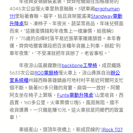
年夜興安嶺銀裝素裹，齊齊哈爾開往加格達奇的
4045次公益慢火車里熱意融融。3號車廂
ergohuman
111
里貼著春聯、福字，姑且貨架擺滿凍
Standway電動
升降桌
梨、凍柿子、年夜米、蔬菜等商品，年味兒劈面
而來。“這雞蛋價錢和年夜集上一樣廉價，給我稱5
斤。”75歲的白樺村落平易近張華軍連連頷首。本年春
運，齊齊哈爾客運段把百余種年貨搬上列車，辦起“列
車年夜集”，“不受凍就把年貨辦了，老省事啦。”
年夜涼山區晨霧散往
backbone工學椅
，成昆鐵路
5633次公益
ROG電競椅
慢火車上，涼山彝族自治
辦公
室系統櫃
州越西縣普雄鎮曲可地村村平易近阿爾阿支忙
個不斷。裝著80多只雞的背簍、麻袋一一放好，阿爾
阿支坐在椅子上算賬，
Funte電動升降桌
“山里收貨，西
昌賣，160多公里，火車票價12塊5，風雨無阻，還不
收貨運費，一只雞能賺10元。這火車就是同鄉們的致富
車！”
車過冕山，頭頂年夜橋上，新成昆線的“
iRock T07