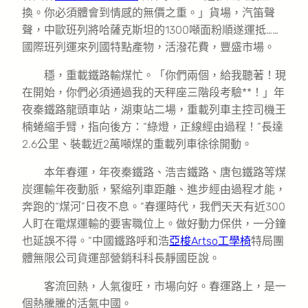
換。你必須體會到情感的無價之重。」貨場，汽笛聲
聲，中歐班列將哈薩克斯坦的1300噸面粉順遂運抵……
國際班列運來列國特點產物，活潑花費，豐盛市場。
穩，重載鐵路輸煤忙。「你們兩個，給我聽著！現
在開始，你們必須通過我的天秤座三階段考驗**！」年
夜秦鐵路龍頭車站，湖東站二場，重載列車主控司機王
楠蜷縮手臂，指向後方：“綠燈，正線經由過程！”長達
2.6公里、裝載近2萬噸煤的重載列車徐徐開動。
本年春運，年夜秦鐵路、浩吉鐵路、唐包鐵路等煤
炭運輸年夜動脈，緊縮列車距離、進步經由過程才能，
奔跑的“煤河”日夜不息。“春運時代，我們天天有近300
人盯在電煤運輸的要害職位上。做好動力保供，一分鐘
也延誤不得。”中國鐵路呼和浩
亞梭Artso工學椅
特局團
體無限公司貨運部營銷科科長靜國臣說。
客流回熱，人氣復旺，市場向好。春運路上，是一
個熱騰騰的活氣中國。