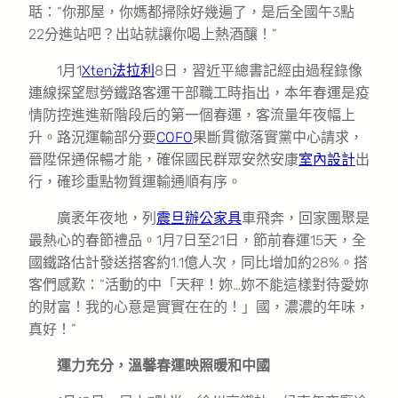
聒：“你那屋，你媽都掃除好幾遍了，是后全國午3點
22分進站吧？出站就讓你喝上熱酒釀！”
1月1
Xten法拉利
8日，習近平總書記經由過程錄像
連線探望慰勞鐵路客運干部職工時指出，本年春運是疫
情防控進進新階段后的第一個春運，客流量年夜幅上
升。路況運輸部分要
COFO
果斷貫徹落實黨中心請求，
晉陞保通保暢才能，確保國民群眾安然安康
室內設計
出
行，確珍重點物質運輸通順有序。
廣袤年夜地，列
震旦辦公家具
車飛奔，回家團聚是
最熱心的春節禮品。1月7日至21日，節前春運15天，全
國鐵路估計發送搭客約1.1億人次，同比增加約28%。搭
客們感歎：“活動的中「天秤！妳…妳不能這樣對待愛妳
的財富！我的心意是實實在在的！」國，濃濃的年味，
真好！”
運力充分，溫馨春運映照暖和中國