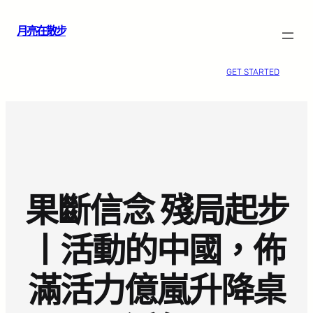
跳
月亮在散步
至
主
要
GET STARTED
內
容
果斷信念 殘局起步
丨活動的中國，佈
滿活力億嵐升降桌