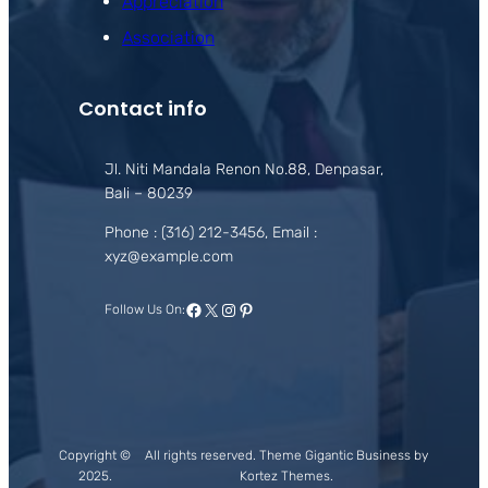
Appreciation
Association
Contact info
Jl. Niti Mandala Renon No.88, Denpasar,
Bali – 80239
Phone : (316) 212-3456, Email :
xyz@example.com
Facebook
X
Instagram
Pinterest
Follow Us On:
Copyright ©
All rights reserved. Theme Gigantic Business by
2025.
Kortez Themes.