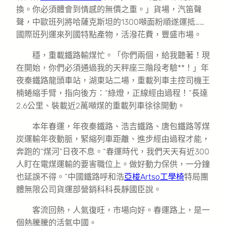
換。你必須體會到情感的無價之重。」貨場，汽笛聲
聲，中歐班列將哈薩克斯坦的1300噸面粉順遂運抵……
國際班列運來列國特點產物，活潑花費，豐盛市場。
穩，重載鐵路輸煤忙。「你們兩個，給我聽著！現
在開始，你們必須通過我的天秤座三階段考驗**！」年
夜秦鐵路龍頭車站，湖東站二場，重載列車主控司機王
楠蜷縮手臂，指向後方：“綠燈，正線經由過程！”長達
2.6公里、裝載近2萬噸煤的重載列車徐徐開動。
本年春運，年夜秦鐵路、浩吉鐵路、唐包鐵路等煤
炭運輸年夜動脈，緊縮列車距離、進步經由過程才能，
奔跑的“煤河”日夜不息。“春運時代，我們天天有近300
人盯在電煤運輸的要害職位上。做好動力保供，一分鐘
也延誤不得。”中國鐵路呼和浩
亞梭Artso工學椅
特局團
體無限公司貨運部營銷科科長靜國臣說。
客流回熱，人氣復旺，市場向好。春運路上，是一
個熱騰騰的活氣中國。