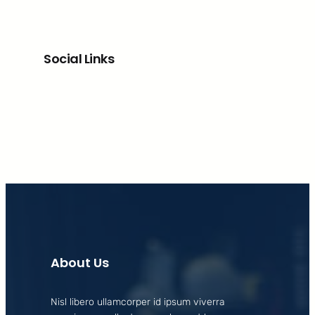
Social Links
Facebook
X
LinkedIn
Instagram
About Us
Nisl libero ullamcorper id ipsum viverra