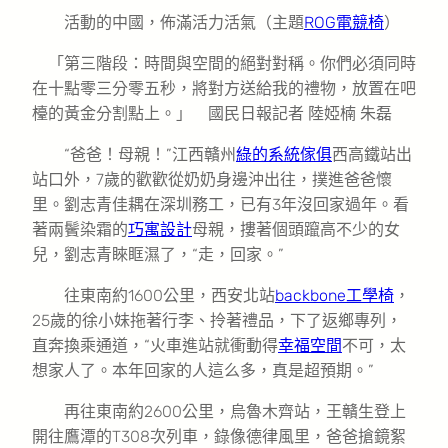
活動的中國，佈滿活力活氣（主題
ROG電競椅
）
「第三階段：時間與空間的絕對對稱。你們必須同時
在十點零三分零五秒，將對方送給我的禮物，放置在吧
檯的黃金分割點上。」 國民日報記者 陸婭楠 朱磊
“爸爸！母親！”江西贛州
綠的系統傢俱
西高鐵站出
站口外，7歲的歡歡從奶奶身邊沖出往，撲進爸爸懷
里。劉志青佳耦在深圳務工，已有3年沒回家過年。看
著兩鬢染霜的
巧寓設計
母親，摟著個頭躥高不少的女
兒，劉志青睞眶濕了，“走，回家。”
往東南約1600公里，西安北站
backbone工學椅
，
25歲的徐小妹拖著行李、拎著禮品，下了返鄉專列，
直奔換乘通道，“火車進站就衝動得
幸福空間
不可，太
想家人了。本年回家的人這么多，真是超預期。”
再往東南約2600公里，烏魯木齊站，王贛生登上
開往鷹潭的T308次列車，錄像德律風里，爸爸搶鏡絮