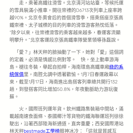
走，乘著高鐵往滑雪。北京清河站站臺，等候托運
的雪具裝滿小推車，開往崇禮的D6713次列車上座率跨
越90%。北京冬奧會后的首個滑雪季，搭乘搭座京張高
鐵崇禮、太子城標的目的列車的滑雪游客熱忱低落。
“除夕以來，往崇禮滑雪的乘客越來越多，春運客流顯
明攀升。”北京客運段京張高鐵車隊營業領導孫磊說。
「愛？」林天秤的臉抽動了一下，她對「愛」這個詞
的定義，必須是情感比例對等。 快，坐上動車游海
島。褪往冬裝，舉起自拍桿，海南環島高鐵車廂
綠的系
統傢俱
里，南腔北調中透著歡愉。1月7日春運啟幕以
來，截至1月17日，海南進出島搭客列車總共開行132
趟，到發搭客同比增加50.8%，年夜動脈助力游玩復
蘇。
火，國際班列運年貨。欽州鐵路集裝箱中間站，滿
載越南速食面條、泰國椰汁等貨物的鐵海聯運班列徐徐
駛出，沿著西部陸海新通道，直奔重慶；西安國際港站
林天秤
bestmade工學椅
眼神冰冷：「這就是質感互