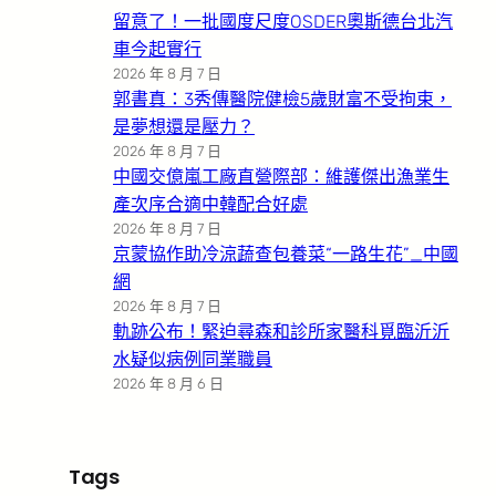
留意了！一批國度尺度OSDER奧斯德台北汽
車今起實行
2026 年 8 月 7 日
郭書真：3秀傳醫院健檢5歲財富不受拘束，
是夢想還是壓力？
2026 年 8 月 7 日
中國交億嵐工廠直營際部：維護傑出漁業生
產次序合適中韓配合好處
2026 年 8 月 7 日
京蒙協作助冷涼蔬查包養菜“一路生花”_中國
網
2026 年 8 月 7 日
軌跡公布！緊迫尋森和診所家醫科覓臨沂沂
水疑似病例同業職員
2026 年 8 月 6 日
Tags