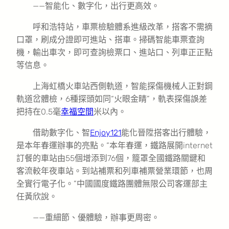
——智能化、數字化，出行更高效。
呼和浩特站，車票檢驗體系進級改革，搭客不需摘
口罩，刷成分證即可進站、搭車。掃碼智能車票查詢
機，輸出車次，即可查詢檢票口、進站口、列車正正點
等信息。
上海虹橋火車站西側軌道，智能探傷機械人正對鋼
軌道岔體檢，6種探頭如同“火眼金睛”，軌表探傷誤差
把持在0.5毫
幸福空間
米以內。
借助數字化、智
Enjoy121
能化晉陞搭客出行體驗，
是本年春運辦事的亮點。“本年春運，鐵路展開internet
訂餐的車站由55個增添到76個，籠罩全國鐵路關鍵和
客流較年夜車站。到站補票和列車補票營業環節，也周
全實行電子化。”中國國度鐵路團體無限公司客運部主
任黃欣說。
——重細節、優體驗，辦事更周密。