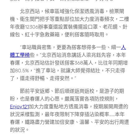
北京西站，候車區域強化保潔透風消毒，檢票閘
機、衛生間門把手等重點部位加大力度消毒頻次，二樓
年夜廳12306辦事臺還設置裝備擺設口罩、老花鏡、針
線包、紅十字急救藥箱，便利搭客隨時取用。
“車站職員密集，更要為搭客想得多一些、細一
人
體工學椅
些。”北京西站消息講話人梁兆鈺先容，本年
春運，北京西站估計發送搭客368萬人，比往年同期增
加80.5%，“進了車站，就讓大師覺得結壯，不只走得
了，還走得舒暢、走得安然。”
節前平安返鄉、節后順遂返崗返校，是游子的期
盼，也是春運人的心愿。嚴厲落實各項防控規則，
Enjoy121
加大力度重點地方透風消毒，按期展開周遭的
狀況采樣監測，最年夜限制下降穿插沾染概率……本年
春運，鐵路盡力營建加倍安康、溫馨、平安的出行周遭
的狀況。