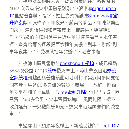
年夜興安嶺銀裝素裹，齊齊哈爾開往加格達奇的
4045次公益慢火車里熱意融融。3號車廂
ergohuman
111
里貼著春聯、福字，姑且貨架擺滿凍
Standway電動
升降桌
梨、凍柿子、年夜米、蔬菜等商品，年味兒劈面
而來。“這雞蛋價錢和年夜集上一樣廉價，給我稱5
斤。”75歲的白樺村落平易近張華軍連連頷首。本年春
運，齊齊哈爾客運段把百余種年貨搬上列車，辦起“列
車年夜集”，“不受凍就把年貨辦了，老省事啦。”
年夜涼山區晨霧散往
backbone工學椅
，成昆鐵路
5633次公益
ROG電競椅
慢火車上，涼山彝族自治
辦公
室系統櫃
州越西縣普雄鎮曲可地村村平易近阿爾阿支忙
個不斷。裝著80多只雞的背簍、麻袋一一放好，阿爾
阿支坐在椅子上算賬，
Funte電動升降桌
“山里收貨，西
昌賣，160多公里，火車票價12塊5，風雨無阻，還不
收貨運費，一只雞能賺10元。這火車就是同鄉們的致富
車！”
車過冕山，頭頂年夜橋上，新成昆線的“
iRock T07