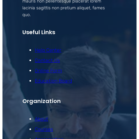
mauris non pellentesque placerat lorem
lacinia sagittis non pretium aliquet, fames
quo.
Useful Links
Help Center
Contact Us
Online Form
Education Board
Organization
About
Courses