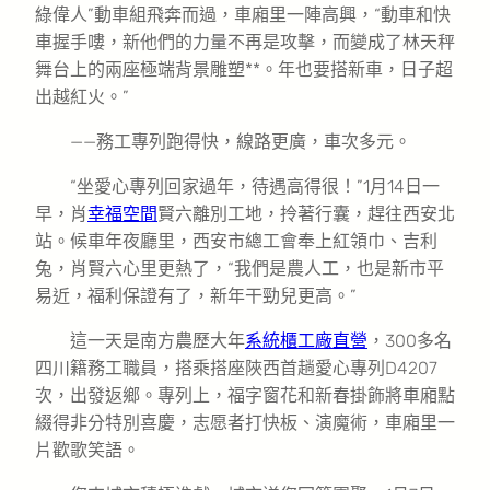
綠偉人”動車組飛奔而過，車廂里一陣高興，“動車和快
車握手嘍，新他們的力量不再是攻擊，而變成了林天秤
舞台上的兩座極端背景雕塑**。年也要搭新車，日子超
出越紅火。”
——務工專列跑得快，線路更廣，車次多元。
“坐愛心專列回家過年，待遇高得很！”1月14日一
早，肖
幸福空間
賢六離別工地，拎著行囊，趕往西安北
站。候車年夜廳里，西安市總工會奉上紅領巾、吉利
兔，肖賢六心里更熱了，“我們是農人工，也是新市平
易近，福利保證有了，新年干勁兒更高。”
這一天是南方農歷大年
系統櫃工廠直營
，300多名
四川籍務工職員，搭乘搭座陜西首趟愛心專列D4207
次，出發返鄉。專列上，福字窗花和新春掛飾將車廂點
綴得非分特別喜慶，志愿者打快板、演魔術，車廂里一
片歡歌笑語。