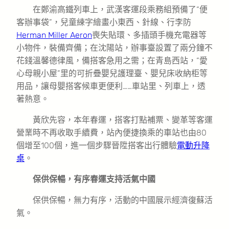
在鄭渝高鐵列車上，武漢客運段乘務組預備了“便
客辦事袋”，兒童練字繪畫小東西、針線、行李防
Herman Miller Aeron
喪失貼環、多插頭手機充電器等
小物件，裝備齊備；在沈陽站，辦事臺設置了兩分鐘不
花錢溫馨德律風，備搭客急用之需；在青島西站，“愛
心母親小屋”里的可折疊嬰兒護理臺、嬰兒床收納柜等
用品，讓母嬰搭客候車更便利……車站里、列車上，透
著熱意。
黃欣先容，本年春運，搭客打點補票、變革等客運
營業時不再收取手續費，站內便捷換乘的車站也由80
個增至100個，進一個步驟晉陞搭客出行體驗
電動升降
桌
。
保供保暢，有序春運支持活氣中國
保供保暢，無力有序，活動的中國展示經濟復蘇活
氣。