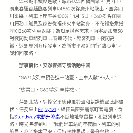
您來城市積極進獻，城市送您回籍團聚。1月7日，
廣東春運首趟臨客列車K4562次從廣州站駛出，直奔四
川渠縣，列車上座率達100%；1月13日，260多名在閩
川籍務工職員及家眷從福州火車站動身，不花錢搭乘搭
座K1268次列車返鄉；為知足搭客需求，南寧局加開38
對夜間動車組列車……春運時代，臨客列車、夜間高
鐵、返鄉專列有序發車，為新市平易近開行“熱心車”，
暖和回家路。
辦事優化，安然春運守護活動中國
“G631次列車預告進一站臺，上車人數185人。”
“檢票口，G631次列車停檢。”
萍鄉北站，綜控室里德律風鈴聲和對講機聲此起彼
伏。任務臺上
Enjoy121
，綜控員陳夢麗緊盯著電腦，食
指
Standway電動升降桌
不斷地址擊鼠標，和諧列車退
路，時光準確到秒，“我們是車站的年夜腦、列車的引
航員，為了搭客平安，保持底線思想，爭分奪秒。”