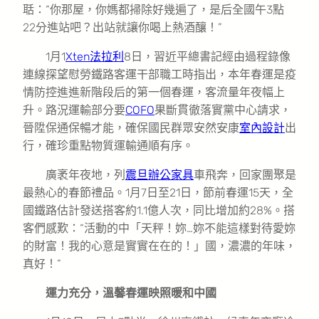
聒：“你那屋，你媽都掃除好幾遍了，是后全國午3點
22分進站吧？出站就讓你喝上熱酒釀！”
1月1
Xten法拉利
8日，習近平總書記經由過程錄像
連線探望慰勞鐵路客運干部職工時指出，本年春運是疫
情防控進進新階段后的第一個春運，客流量年夜幅上
升。路況運輸部分要
COFO
果斷貫徹落實黨中心請求，
晉陞保通保暢才能，確保國民群眾安然安康
室內設計
出
行，確珍重點物質運輸通順有序。
廣袤年夜地，列
震旦辦公家具
車飛奔，回家團聚是
最熱心的春節禮品。1月7日至21日，節前春運15天，全
國鐵路估計發送搭客約1.1億人次，同比增加約28%。搭
客們感歎：“活動的中「天秤！妳…妳不能這樣對待愛妳
的財富！我的心意是實實在在的！」國，濃濃的年味，
真好！”
運力充分，溫馨春運映照暖和中國