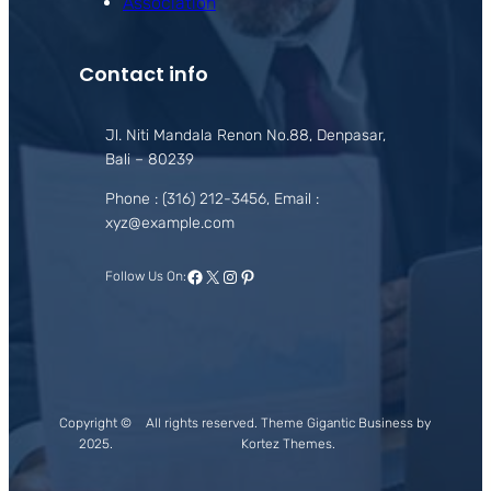
Association
Contact info
Jl. Niti Mandala Renon No.88, Denpasar,
Bali – 80239
Phone : (316) 212-3456, Email :
xyz@example.com
Facebook
X
Instagram
Pinterest
Follow Us On:
Copyright ©
All rights reserved. Theme Gigantic Business by
2025.
Kortez Themes.