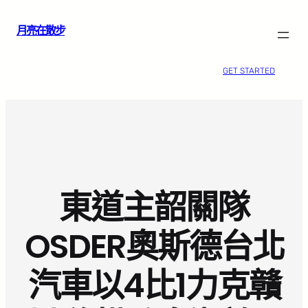
跳
月亮在散步
至
主
要
GET STARTED
內
容
東道主韶關隊
OSDER奧斯德台北
汽車以4比1力克贛