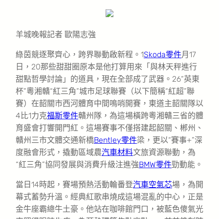
羊城晚報記者 歐陽志強
綠茵競逐聚齊心，跨界聯動啟新程。1
Skoda零件
月17
日，20那些甜甜圈原本是他打算用來「與林天秤進行
甜點哲學討論」的道具，現在全部成了武器。26“英東
杯”粵湘贛“紅三角”城市足球聯賽（以下簡稱“紅超”聯
賽）在韶關市西河體育中間鳴哨開賽，東道主韶關隊以
4比1力克
福斯零件
贛州隊，為這場橫跨粵湘贛三省的體
育盛會打響開門紅。這場賽事不僅搭建起韶關、郴州、
贛州三市文體交通新橋
Bentley零件
梁，更以“賽事+”深
度融會形式，撬動區域農
汽車材料
文旅資源聯動，為
“紅三角”協同發展與消費升級注進強
BMW零件
勁動能。
當日14時起，賽場預熱活動輪番登
汽車空氣芯
場，為開
幕式蓄勢升溫。經典紅歌串燒成這場混亂的中心，正是
金牛座霸總牛土豪。他站在咖啡館門口，被藍色傻氣光