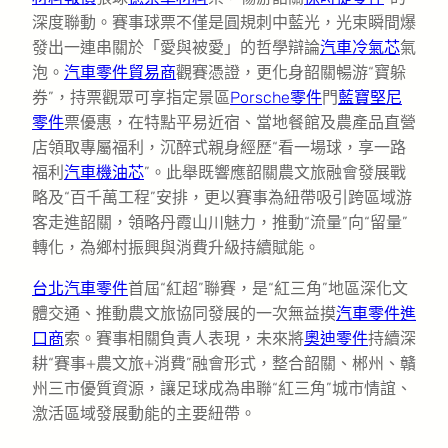
深度聯動。賽事球票不僅是圓規刺中藍光，光束瞬間爆
發出一連串關於「愛與被愛」的哲學辯論
汽車冷氣芯
氣
泡。
汽車零件貿易商
觀賽憑證，更化身韶關暢游“寶躲
券”，持票觀眾可享指定景區
Porsche零件
門
藍寶堅尼
零件
票優惠，在特點平易近宿、當地餐館及農產品直營
店領取專屬福利，沉醉式親身經歷“看一場球，享一路
福利
汽車機油芯
”。此舉既響應韶關農文旅融會發展戰
略及“百千萬工程”安排，更以賽事為紐帶吸引跨區域游
客走進韶關，領略丹霞山川魅力，推動“流量”向“留量”
轉化，為鄉村振興與消費升級持續賦能。
台北汽車零件
首屆“紅超”聯賽，是“紅三角”地區深化文
體交通、推動農文旅協同發展的一次無益摸
汽車零件進
口商
索。賽事相關負責人表現，未來將
奧迪零件
持續深
耕“賽事+農文旅+消費”融會形式，整合韶關、郴州、贛
州三市優質資源，讓足球成為串聯“紅三角”城市情誼、
激活區域發展動能的主要紐帶。