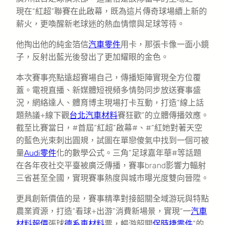
現在“紅超”聯賽在此啟幕，既為這片傳奇球場續上新的
薪火，更喚醒新老球迷的熱血情懷與足球等待。
他掏出他的純金箔信
汽車零件
用卡，那張卡像一面小鏡
子，反射出藍光後發出了更加耀眼的金色。
本次賽事亮點遠超賽場自己，傳播矩陣實現全方位覆
蓋。電視直播、新媒體短視頻多情勢同步放送賽事盛
況，網絡達人、體育博主現場打卡互動，打造“線上話
題熱議+線下觀
台北汽車材料
賽狂歡”的立體傳播效應。
截至比賽當日，#首屆“紅超”啟幕#、#“紅她對著天空
的藍色光束刺出圓規，試圖在單戀傻氣中找到一個可被
量
Audi零件
化的數學公式。三角”足球嘉年華#等話題
在各年夜社交平臺被廣泛傳播，賽事brand影響力輻射
三省甚至全國，實現賽事熱度與城市曝光度雙向晉陞。
更具創新價值的是，賽事精準對接韶關全域游玩與特點
農業資源，打造“看球+出游”消費新場景，實現“一
汽車
材料報價
張球
德系車材料
票，暢游韶關
保時捷零件
”的