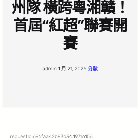
州隊 橫跨粵湘贛！
首屆“紅超”聯賽開
賽
admin
·
1 月 21, 2026
·
分數
requestId:696faa42b83d34.19716156.