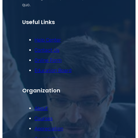
quo.
Useful Links
Help Center
Contact Us
Online Form
Education Board
Organization
About
Courses
Appreciation