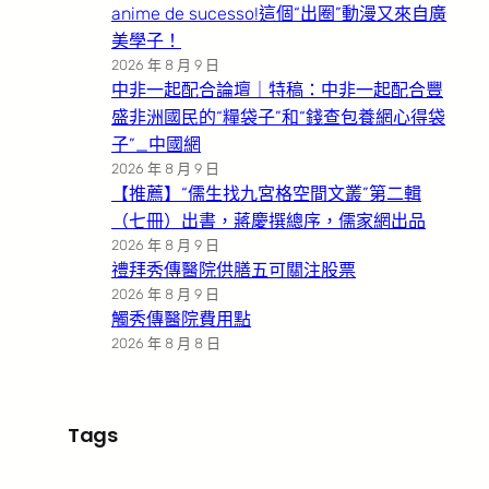
anime de sucesso!這個“出圈”動漫又來自廣
美學子！
2026 年 8 月 9 日
中非一起配合論壇｜特稿：中非一起配合豐
盛非洲國民的“糧袋子”和“錢查包養網心得袋
子”_中國網
2026 年 8 月 9 日
【推薦】“儒生找九宮格空間文叢”第二輯
（七冊）出書，蔣慶撰總序，儒家網出品
2026 年 8 月 9 日
禮拜秀傳醫院供膳五可關注股票
2026 年 8 月 9 日
觸秀傳醫院費用點
2026 年 8 月 8 日
Tags