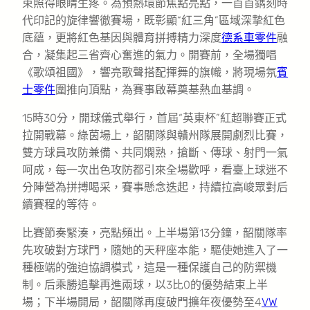
束照得眼睛生疼。為預熱環節焦點亮點，一首首鐫刻時
代印記的旋律響徹賽場，既彰顯“紅三角”區域深摯紅色
底蘊，更將紅色基因與體育拼搏精力深度
德系車零件
融
合，凝集起三省齊心奮進的氣力。開賽前，全場獨唱
《歌頌祖國》，響亮歌聲搭配揮舞的旗幟，將現場氛
賓
士零件
圍推向頂點，為賽事啟幕奠基熱血基調。
15時30分，開球儀式舉行，首屆“英東杯”紅超聯賽正式
拉開戰幕。綠茵場上，韶關隊與贛州隊展開劇烈比賽，
雙方球員攻防兼備、共同嫻熟，搶斷、傳球、射門一氣
呵成，每一次出色攻防都引來全場歡呼，看臺上球迷不
分陣營為拼搏喝采，賽事懸念迭起，持續拉高峻眾對后
續賽程的等待。
比賽節奏緊湊，亮點頻出。上半場第13分鐘，韶關隊率
先攻破對方球門，隨她的天秤座本能，驅使她進入了一
種極端的強迫協調模式，這是一種保護自己的防禦機
制。后乘勝追擊再進兩球，以3比0的優勢結束上半
場；下半場開局，韶關隊再度破門擴年夜優勢至4
VW