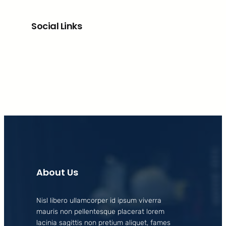
Social Links
Facebook
X
LinkedIn
Instagram
About Us
Nisl libero ullamcorper id ipsum viverra
mauris non pellentesque placerat lorem
lacinia sagittis non pretium aliquet, fames