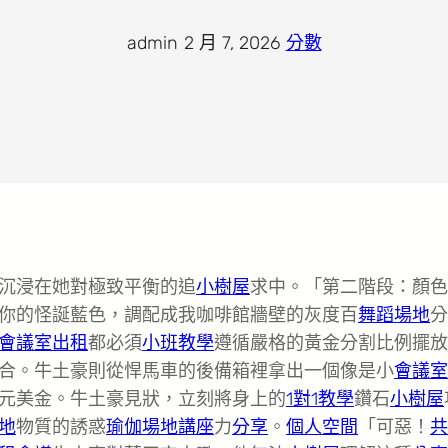
admin
·
2 月 7, 2026
·
分數
沉浸在她對極致平衡的追
小樹屋
求中。「第二階段：顏色
你的怪誕藍色，調配成我咖啡館牆壁的灰度百
舞蹈場地
分
會議室出租
都必須
小班教學
遵循嚴格的黃金分割比例擺放
合。牛土豪則從悍馬車的後備箱裡拿出一個像是小
會議室
元美金。牛土豪見狀，立刻將身上的
1對1教學
鑽石
小樹屋
地
物質的誘惑
瑜伽場地
講座
力
分享
。
個人空間
「可惡！
共