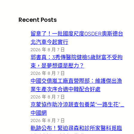
Recent Posts
留意了！一批國度尺度OSDER奧斯德台
北汽車今起實行
2026 年 8 月 7 日
郭書真：3秀傳醫院健檢5歲財富不受拘
束，是夢想還是壓力？
2026 年 8 月 7 日
中國交億嵐工廠直營際部：維護傑出漁
業生產次序合適中韓配合好處
2026 年 8 月 7 日
京蒙協作助冷涼蔬查包養菜“一路生花”_
中國網
2026 年 8 月 7 日
軌跡公布！緊迫尋森和診所家醫科覓臨