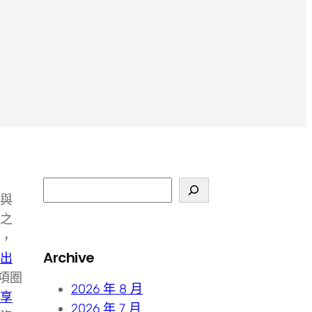
S
與
e
之
a
，
r
Archive
出
c
項圈
h
2026 年 8 月
享
2026 年 7 月