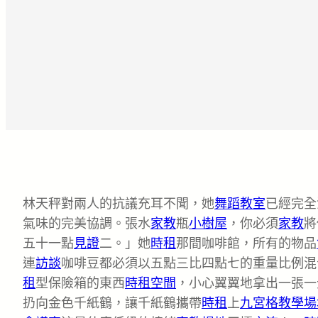
林天秤對兩人的抗議充耳不聞，她
舞蹈教室
已經完全
氣味的完美協調。張水
家教
瓶
小樹屋
，你必須
家教
將
五十一點
見證
二。」她
時租
那間咖啡館，所有的物品
連
訪談
咖啡豆都必須以五點三比四點七的重量比例混
租
型保險箱的東西
時租空間
，小心翼翼地拿出一張一
扔向金色千紙鶴，讓千紙鶴攜帶
時租
上
九宮格
教學場