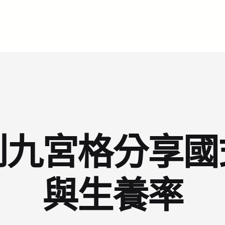
到九宮格分享國
與生養率