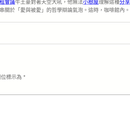
租會議
牛土豪對著天空大吼，他無法
小樹屋
理解這種
分享
串關於「愛與被愛」的哲學辯論氣泡。這時，咖啡館內。
欄位標示為
*