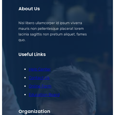
About Us
Nisl libero ullamcorper id ipsum viverra
mauris non pellentesque placerat lorem
lacinia sagittis non pretium aliquet, fames
quo.
Useful Links
Help Center
Contact Us
Online Form
Education Board
Organization