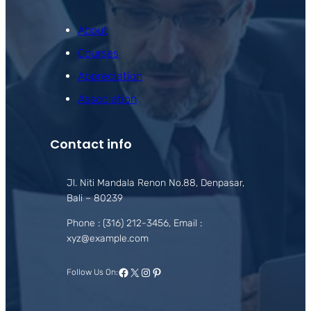
About
Courses
Appreciation
Association
Contact info
Jl. Niti Mandala Renon No.88, Denpasar,
Bali – 80239
Phone : (316) 212-3456, Email :
xyz@example.com
Facebook
X
Instagram
Pinterest
Follow Us On: