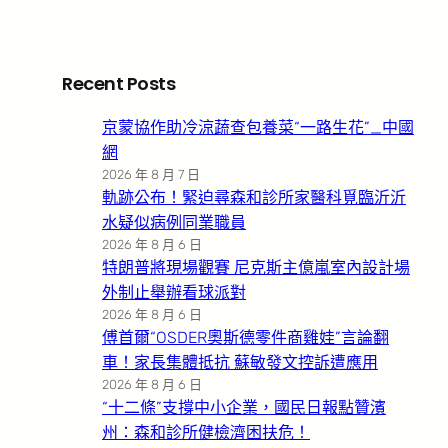
Recent Posts
京蒙協作助冷涼蔬查包養菜“一路生花”_中國
網
2026 年 8 月 7 日
軌跡公布！緊迫尋森和診所家醫科覓臨沂沂
水疑似病例同業職員
2026 年 8 月 6 日
特朗普將現場觀賽 尼克斯主億嵐室內設計場
外制止舉辦看球派對
2026 年 8 月 6 日
傅首爾“OSDER奧斯德零件商雞娃”言論翻
車！家長集體抵抗 蘇敏發文控訴遭應用
2026 年 8 月 6 日
“十二條”支撐中小企業，國民日報點贊濱
州：森和診所健檢濟困扶危！