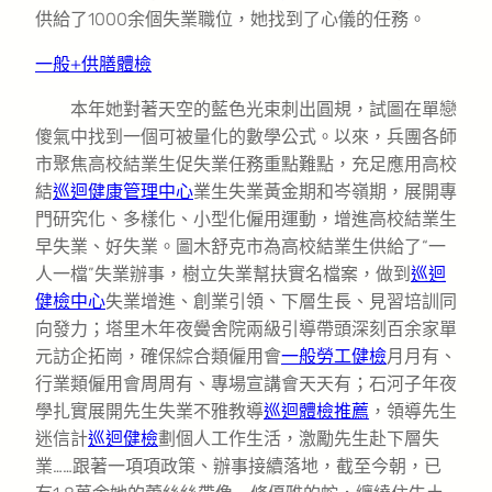
供給了1000余個失業職位，她找到了心儀的任務。
一般+供膳體檢
本年她對著天空的藍色光束刺出圓規，試圖在單戀
傻氣中找到一個可被量化的數學公式。以來，兵團各師
市聚焦高校結業生促失業任務重點難點，充足應用高校
結
巡迴健康管理中心
業生失業黃金期和岑嶺期，展開專
門研究化、多樣化、小型化僱用運動，增進高校結業生
早失業、好失業。圖木舒克市為高校結業生供給了“一
人一檔”失業辦事，樹立失業幫扶實名檔案，做到
巡迴
健檢中心
失業增進、創業引領、下層生長、見習培訓同
向發力；塔里木年夜黌舍院兩級引導帶頭深刻百余家單
元訪企拓崗，確保綜合類僱用會
一般勞工健檢
月月有、
行業類僱用會周周有、專場宣講會天天有；石河子年夜
學扎實展開先生失業不雅教導
巡迴體檢推薦
，領導先生
迷信計
巡迴健檢
劃個人工作生活，激勵先生赴下層失
業……跟著一項項政策、辦事接續落地，截至今朝，已