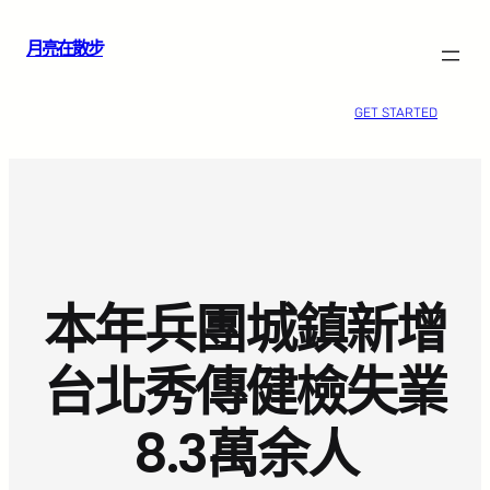
跳
月亮在散步
至
主
要
GET STARTED
內
容
本年兵團城鎮新增
台北秀傳健檢失業
8.3萬余人