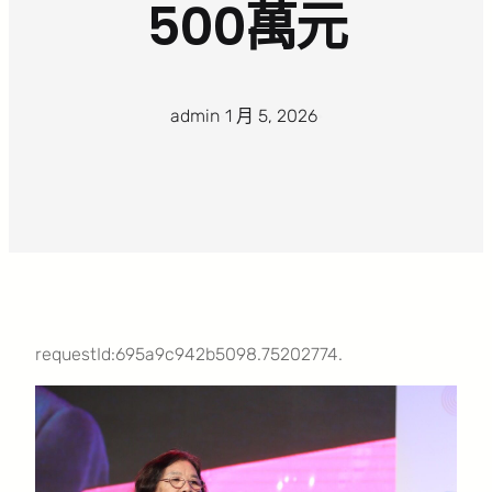
500萬元
admin
·
1 月 5, 2026
·
requestId:695a9c942b5098.75202774.