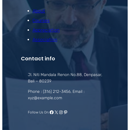
About
Courses
Appreciation
Association
Contact info
Jl. Niti Mandala Renon No.88, Denpasar,
Bali – 80239
Phone : (316) 212-3456, Email :
xyz@example.com
Facebook
X
Instagram
Pinterest
Follow Us On: