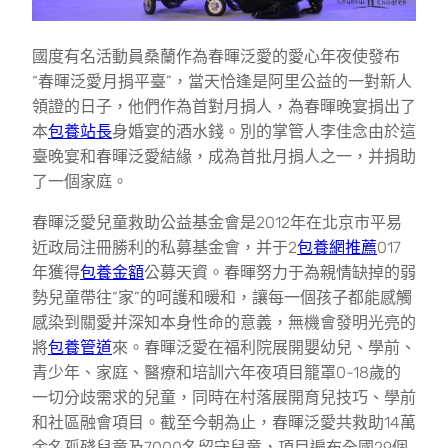
國度有名活動員桑蘭作為春暉泛愛的愛心年夜使發布
“春暉泛愛月捐平臺”，當天恰逢是阿里公益的一對新人
領證的日子，他們作為首對月捐人，為春暉晚宴捐出了
本
包養站長
身婚宴的酒水錢。別的掌管人李佳念由於這
臺晚宴和春暉泛愛結緣，成為首批月捐人之一，并捐助
了一個家庭。
春暉泛愛兒童救助公益基金會是2012年在北京市平易
近政局注冊勝利的私募基金會，并于2
包養網推薦
017
年獲得
包養金額
公募天資。春暉努力于為親情缺掉的弱
勢兒童帶往“家”的呵護和暖和，讓每一個孩子都能感觸
感染到關愛并深知本身性命的意義，無機會發明光亮的
將
包養管道
來。春暉泛愛在福利院展開嬰幼兒、學前、
青少年、家庭、醫療和培訓六年夜項目籠罩0-18歲的
一切分歧需求的兒童，同時在村落展開育兒技巧、學前
和社區融會項目。截至今朝為止，春暉泛愛共救助14萬
余名孤殘兒童及7000名留守兒童，項目遍布全國29個