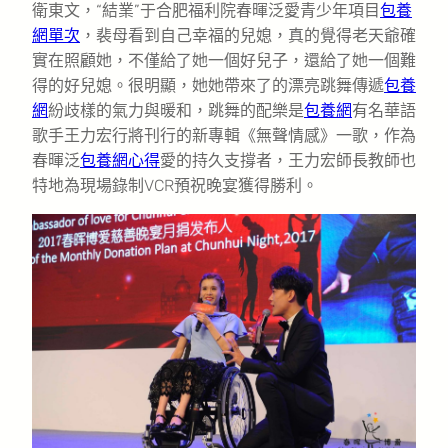
衛東文，“結業”于合肥福利院春暉泛愛青少年項目
包養
網單次
，裴母看到自己幸福的兒媳，真的覺得老天爺確
實在照顧她，不僅給了她一個好兒子，還給了她一個難
得的好兒媳。很明顯，她她帶來了的漂亮跳舞傳遞
包養
網
紛歧樣的氣力與暖和，跳舞的配樂是
包養網
有名華語
歌手王力宏行將刊行的新專輯《無聲情感》一歌，作為
春暉泛
包養網心得
愛的持久支撐者，王力宏師長教師也
特地為現場錄制VCR預祝晚宴獲得勝利。