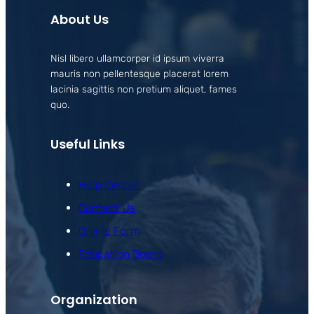
About Us
Nisl libero ullamcorper id ipsum viverra
mauris non pellentesque placerat lorem
lacinia sagittis non pretium aliquet, fames
quo.
Useful Links
Help Center
Contact Us
Online Form
Education Board
Organization