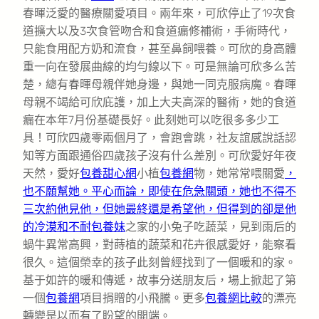
春暉泛愛的醫療關愛項目。兩年來，可欣停止了19次食
道擴大以及3次食管吻合和食道瘺修補術，手術時代，
只能食用配方奶和流食，甚至鼻飼喂養。可欣的身高體
重一向在發展曲線的均勻線以下。可是無論可欣多么苦
楚，總有春暉母親伴她身邊，與她一同克服病魔。春暉
母親不竭給可欣庇護，加上大夫高深的醫術，她的食道
瘺在本年7月份基礎長好。此刻她可以吃很多多少工
具！可欣四歲零兩個月了，會跑會跳，社友誼感說話認
知等方面跟通俗四歲孩子沒有什么差別。可欣愛好年夜
天然，愛好
包養甜心網
小植
包養網
物，她常常喂關愛
，
也不願幫她。平心而論，即使在危急關頭，她也不得不
三次約他見他，但她最終還是希望他，但得到的卻是他
的冷漠和不耐包養妹
之家的小兔子吃蔬菜，見到雨后的
蝸牛異常高興，對蒔植的蔬菜和花卉很感愛好，能察看
很久。這個榮幸的孩子此刻曾經找到了一個暖和的家。
基于如許的暖和傳遞，故事分送朋友后，場上掀起了第
一個
包養網
項目捐贈的小飛騰。更多
包養網比較
的漂亮
轉變是以而有了盼望的開端。