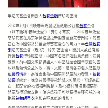
半邊天基金會開創人
包養金額
博珍妮密斯
2017年11月11日晚春暉泛愛兒童救助公益基
包養
金會
（以下簡稱“春暉泛愛”）“有你才有家”——2017春暉泛愛
慈悲晚宴在北京噴鼻格里拉新閣宴會廳完善閉幕。晚宴
旨在為中國弱勢兒童會聚慈悲愛心的氣力。半
台灣包養
網
邊天基金會（現“統一片天”基金會）開創人兼首席履
行長
包養
博珍妮密斯、中國有名體操活動員桑蘭、演員
練練，前中國交際部講話人、中國駐結合國年夜使沈國
放以及熱情公益的政、商、文藝、體育各界名人蒞臨獻
包養行情
身，為晚會也為中國弱勢兒童助力發聲。
包養
站長
據統計，晚宴共籌得善款跨越500萬元，可認為正
在一起配合的92個福利機構，及46個村落項目標弱勢
兒童取得資金支撐、使這些孩子可以獲得春暉母親的擁
抱親
包養網單次
吻和春暉家庭的暖和。