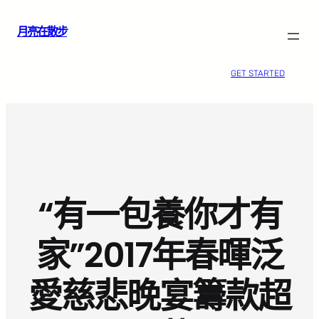
跳
月亮在散步
至
主
要
GET STARTED
內
容
“有一包養你才有
家”2017年春暉泛
愛慈悲晚宴籌款超