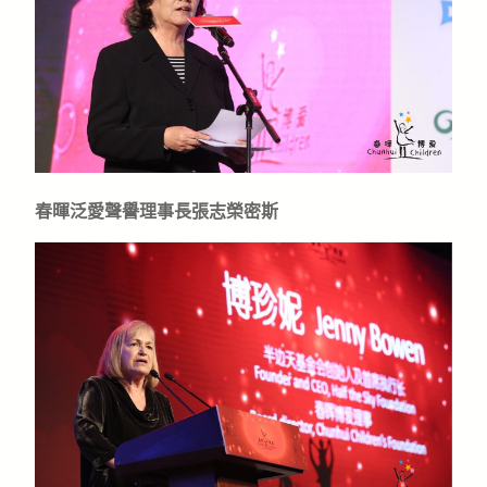
春暉泛愛聲譽理事長張志榮密斯