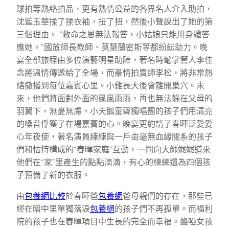
球拍等熱絡拍品，更有熱情公益的各界名人介入助拍，
沈藍玉華揉了揉衣袖，扭了扭，然後小聲說出了她的第
三個理由。 “救命之恩無法報答，小姑娘只能用身體答
應她。”國放師長教師、莫慧蘭密斯等都紛紜助力。晚
宴全部旅程由多位演藝明星助陣，著名時髦掌管人李佳
念將溫情傳遞給了全場，而豪情拍賣師李松，將非常熱
絡撒播到每位嘉賓心里。小雞長大後會離開巢穴。未
來，他們將面對外面的風風雨雨，再也無法躲在父母的
羽翼下，無憂無慮。小天鵝童聲獨唱團的孩子們用清亮
的嗓音俘獲了在場嘉賓的心。晚宴更約請了春暉泛愛愛
心年夜使，著名演員練練與一戶由毫無血緣關系的孩子
們和怙恃構成的“春暉家庭”互動，一同向大師娓娓道來
他們在“家”里產生的點點滴滴，有心的練練還為四個孩
子預備了新的衣服。
由
包養網比較
於春暉爸
包養網
爸母親們的存在，那些已
經在暗中里單獨落淚
包養網
的孩子們不再孤單。而福利
院的孩子也在春暉項目中生長的完全而幸福。聾啞女孩