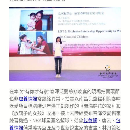
在本次“有你才有家”春暉泛愛慈悲晚宴的現場拍賣環節
也非
包養情婦
常熱絡異常。拍賣以南昌兒童福利院春暉
泛愛項目標腦癱少年洪丁凱創作的《開滿鮮花的家》和
《放鷂子的女孩》收場，接上去陸續發布春暉泛愛獨家
練習機遇、NBA球星簽名籃球、范曾
包養網
、唐云、
包
養情婦
蒲秉義等巨匠及今世新銳畫家的書畫、林丹簽名