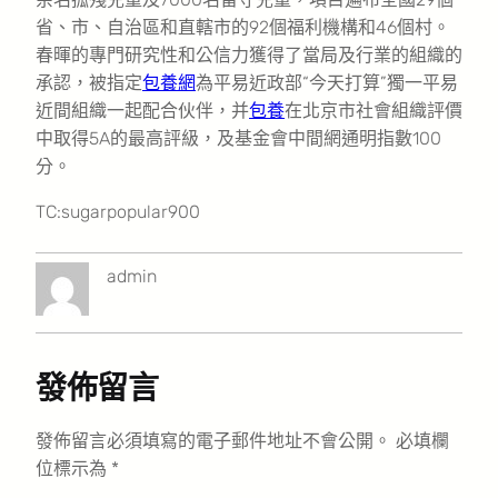
省、市、自治區和直轄市的92個福利機構和46個村。
春暉的專門研究性和公信力獲得了當局及行業的組織的
承認，被指定
包養網
為平易近政部“今天打算”獨一平易
近間組織一起配合伙伴，并
包養
在北京市社會組織評價
中取得5A的最高評級，及基金會中間網通明指數100
分。
TC:sugarpopular900
admin
發佈留言
發佈留言必須填寫的電子郵件地址不會公開。
必填欄
位標示為
*