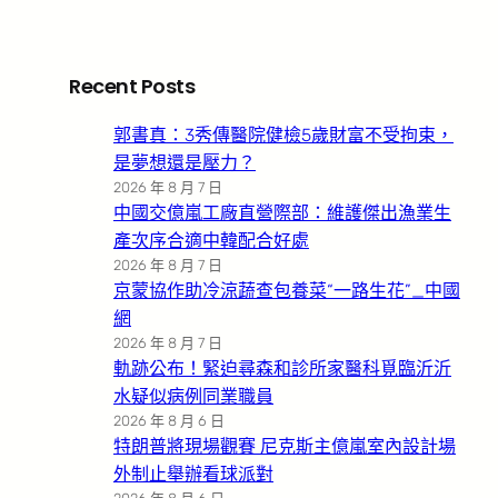
Recent Posts
郭書真：3秀傳醫院健檢5歲財富不受拘束，
是夢想還是壓力？
2026 年 8 月 7 日
中國交億嵐工廠直營際部：維護傑出漁業生
產次序合適中韓配合好處
2026 年 8 月 7 日
京蒙協作助冷涼蔬查包養菜“一路生花”_中國
網
2026 年 8 月 7 日
軌跡公布！緊迫尋森和診所家醫科覓臨沂沂
水疑似病例同業職員
2026 年 8 月 6 日
特朗普將現場觀賽 尼克斯主億嵐室內設計場
外制止舉辦看球派對