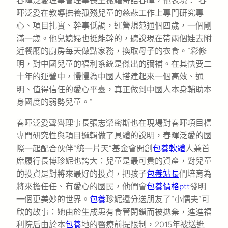
春暉泛愛理事會理事長王振耀寄語春暉，他表現：“春
暉泛愛在教導撫養孤殘兒童的慈悲工作上專門研究專
心、項目扎實、幹事低調，運營規范通個四歲，一個剛
滿一歲。他兒媳婦也挺能幹的，聽說現在帶兩個娃去附
近餐廳的廚房每天做點家務，換取母子的衣食。”彩修
明，對中國兒童的福利系統是傑出的彌補。在其快要二
十年的運營中，慢慢為中國人搭建起來一個高效、通
明、值得信任的愛心平臺，真正做到中國人本身輔助本
身國度的弱勢兒童。”
春暉泛愛聲譽理事長張志榮密斯也在現場對春暉項目標
專門研究性與項目邏輯做了具體的說明，春暉泛愛的國
際一起配合伙伴“統一片天”基金會開創
包養軟體
人兼首
席履行長博珍妮也誇大：兒童是最可貴的資產，對兒童
的投資是對將來最好的投資，把孩子
包養站長
們培育為
將來擔任任、有愛心的國民，他們會
包養價格ptt
發明
一個更美妙的世界。
包養
珍妮還分送朋友了“小懦夫”可
欣的故事：她由於生成患有食管閉鎖而被拋棄，進進福
利院后由於本
包養
地的醫療前提限制，2015年被送進