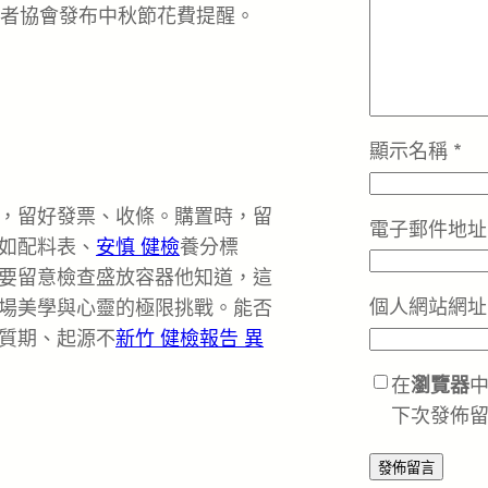
費者協會發布中秋節花費提醒。
顯示名稱
*
，留好發票、收條。購置時，留
電子郵件地
如配料表、
安慎 健檢
養分標
要留意檢查盛放容器他知道，這
個人網站網址
場美學與心靈的極限挑戰。能否
質期、起源不
新竹 健檢報告 異
在
瀏覽器
下次發佈