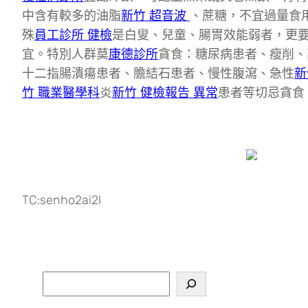
中含有較多的油脂
新竹 超音波
、蔗糖，不宜過量食
殊
員工診所 健檢
是白叟、兒童、腸胃效能弱者，更
宜。特別人群莫
康德診所
貪食：糖尿病患者、瘦削、
十二指腸潰瘍患者、膽結石患者、慢性腹瀉、急性
新
竹 職業醫學科
炎
新竹 健檢報告 異常
患者等切忌貪食
TC:senho2ai2l
S
e