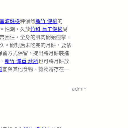
音波健檢
秤濃烈
新竹 健檢
的
。怕潮，久放
竹科 員工健檢
易
帶困住，全身的肌肉開始痙攣，
久。開封后未吃完的月餅，要依
保留方式保留。提出將月餅裝進
，
新竹 減重 診所
也可將月餅放
科
宜與其他食物、雜物寄存在一
admin