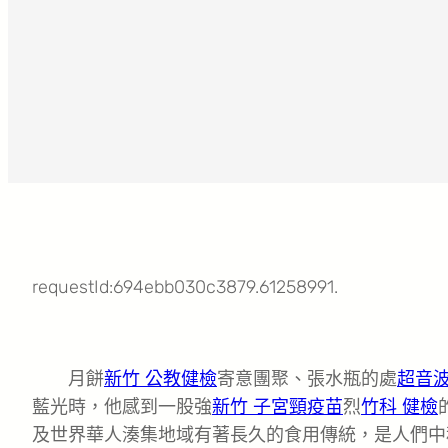
requestId:694ebb030c3879.61258991.
月餅
新竹 公教健檢
寄意團聚、張水瓶的處
超音
藍光時，他感到一股強
新竹 子宮頸疫苗
烈
竹科 健檢
及世界華人湊集地域有著長久的食用傳統，是人們中