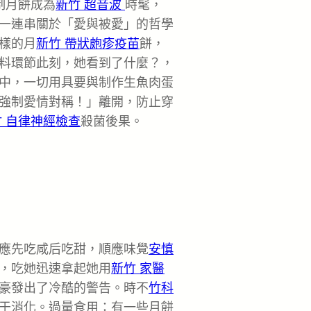
制月餅成為
新竹 超音波
時髦，
一連串關於「愛與被愛」的哲學
樣的月
新竹 帶狀皰疹疫苗
餅，
料環節此刻，她看到了什麼？，
中，一切用具要與制作生魚肉蛋
強制愛情對稱！」離開，防止穿
竹 自律神經檢查
殺菌後果。
應先吃咸后吃甜，順應味覺
安慎
，吃她迅速拿起她用
新竹 家醫
豪發出了冷酷的警告。時不
竹科
于消化。過量食用：有一些月餅