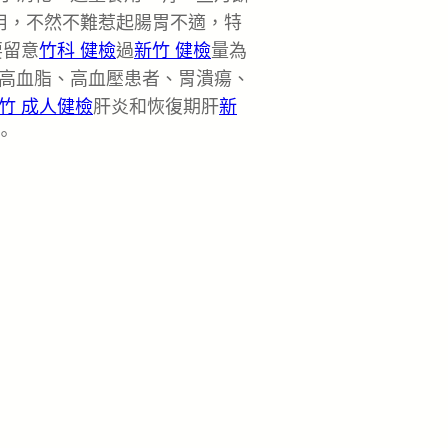
用，不然不難惹起腸胃不適，特
要留意
竹科 健檢
過
新竹 健檢
量為
高血脂、高血壓患者、胃潰瘍、
竹 成人健檢
肝炎和恢復期肝
新
。