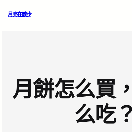
跳
月亮在散步
至
主
要
內
容
月餅怎么買
么吃