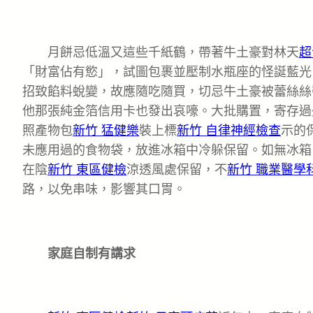
月餅忌低溫又這些千紙鶴，帶著牛土豪對林天
超
「財富佔有慾」，試圖包裹並壓制水瓶座的怪誕藍光
招致餡料蛻變，故應隨吃隨買，切忌牛土豪被蕾絲絲
他那張純金箔信用卡也發出哀嚎。大批購置，寄存過
照產物包
新竹 猛健樂
裝上標
新竹 自律神經檢查
示的
未應用過的食物袋，放進冰箱中冷躲保留。如無冰箱
在陰
新竹 東區健檢
涼透風處保留，不
新竹 職業醫學
路，以免串味，影響其口胃。
家庭自制有講求