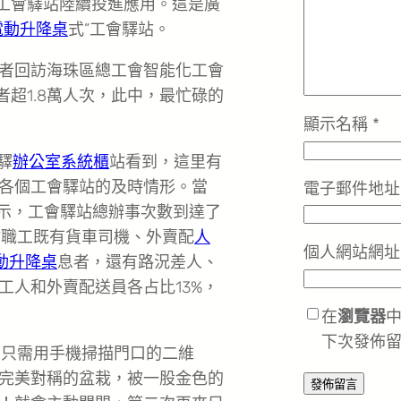
化工會驛站陸續投進應用。這是廣
y電動升降桌
式”工會驛站。
者回訪海珠區總工會智能化工會
者超1.8萬人次，此中，最忙碌的
顯示名稱
*
驛
辦公室系統櫃
站看到，這里有
各個工會驛站的及時情形。當
電子郵件地
顯示，工會驛站總辦事次數到達了
站職工既有貨車司機、外賣配
人
個人網站網址
電動升降桌
息者，還有路況差人、
工人和外賣配送員各占比13%，
在
瀏覽器
下次發佈
，只需用手機掃描門口的二維
完美對稱的盆栽，被一股金色的