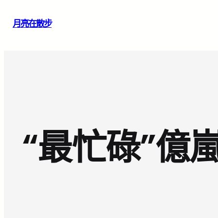
跳
月亮在散步
至
主
要
內
容
“最忙碌”億