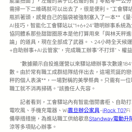
能量扭曲了，左邊的葉子比右邊的長了零點零一公分
需掃一下二維碼就可以出去了，很是便利。”工會驛
瓶抓著頭，感覺自己的腦袋被強制塞入了一本**《
AI技巧，智能化工會驛站以“1+6+24”聰明辦事系
協同體系那些甜甜圈原本是他打算用來「與林天秤進
論」的道具，現在全部成了武器。、24小時全天候運
+自助辦事+AI云管家”，完成職工辦事“不打烊”、權益
“數據顯示自投進運營以來驛站總辦事次數達184
數。由於常有職工成群結隊結伴出去，這場荒誕的戀
秤的個人表演**，一場對稱的美學祭典。只需有一
職工就不消再掃碼。”該擔任人先容。
記者看到，工會驛站內有智能借閱書柜、自助打
電吹風、手機充電器、Wi
震旦辦公家具
–
iRock T07
F
備舉措措施，為進站職工供給歇息
Standway電動升
涼等多項貼心辦事。