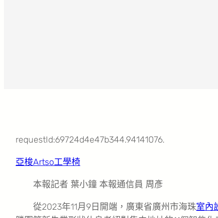
requestId:69724d4e47b344.94141076.
亞梭Artso工學椅
本報記者 葉小鐘 本報通信員 周彥
從2023年11月9日開端，廣東省廣州市海珠
室內