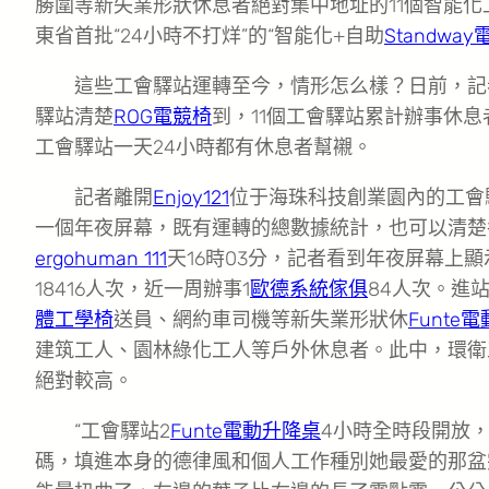
勝圍等新失業形狀休息者絕對集中地址的11個智能
東省首批“24小時不打烊”的“智能化+自助
Standwa
這些工會驛站運轉至今，情形怎么樣？日前，記
驛站清楚
ROG電競椅
到，11個工會驛站累計辦事休息
工會驛站一天24小時都有休息者幫襯。
記者離開
Enjoy121
位于海珠科技創業園內的工會
一個年夜屏幕，既有運轉的總數據統計，也可以清楚
ergohuman 111
天16時03分，記者看到年夜屏幕上
18416人次，近一周辦事1
歐德系統傢俱
84人次。進
體工學椅
送員、網約車司機等新失業形狀休
Funte
建筑工人、園林綠化工人等戶外休息者。此中，環衛
絕對較高。
“工會驛站2
Funte電動升降桌
4小時全時段開放
碼，填進本身的德律風和個人工作種別她最愛的那盆