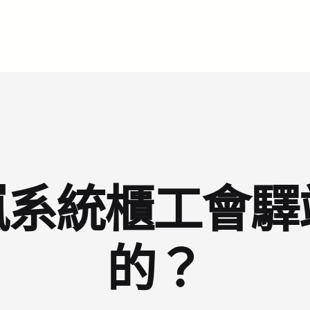
嵐系統櫃工會
的？