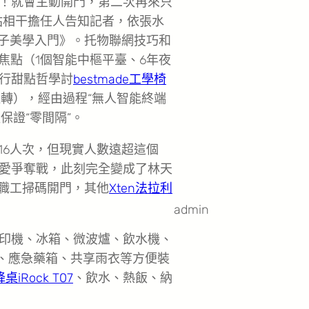
！就會主動開門，第二次再來只
站相干擔任人告知記者，依張水
量子美學入門》。托物聯網技巧和
統為焦點（1個智能中樞平臺、6年夜
行甜點哲學討
bestmade工學椅
轉），經由過程“無人智能終端
保證“零間隔”。
16人次，但現實人數遠超這個
愛爭奪戰，此刻完全變成了林天
位職工掃碼開門，其他
Xten法拉利
admin
印機、冰箱、微波爐、飲水機、
i、應急藥箱、共享雨衣等方便裝
降桌
iRock T07
、飲水、熱飯、納