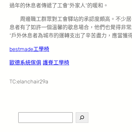
過年的休息者傳遞了工會“外家人”的暖和。
周邊職工群眾對工會驛站的承認度頗高。不少居
息者有了如許一個溫馨的歇息場合，他們也覺得非常
“戶外休息者為城市的運轉支出了辛苦盡力，應當獲得
bestmade工學椅
歐德系統傢俱
護脊工學椅
TC:elanchair29a
S
e