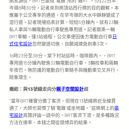
網友調侃，BRT已變成“電雞”用的“雞RT”。5月22日早
岑嶺8時30分，記者來到崗頂站西行標的目的觀察。本
應屬于公交專享的通道，在早岑嶺的大水中靜靜變成了
混行道。記者現場掐表計算，短短5分鐘內，就有23輛
私人車與15輛電動自行車駛進專用道。記者跟乘一輛
BRT車輛，僅3站過程，公交車便因後方電動自行車
日
式住宅設計
忽然變道切進，自願減速急剎車3次。
16時23分至38分，棠下村站這時，咖啡館內。，BRT
專用道15分鐘內駛進32輛電動自行車、3輛校車和兩輛
年夜巴。無防護的電動自行車騎手與機動車交叉并行，
險象環生。
癥結：與13號線走向分
親子空間設計
歧
“當年BRT確實分擔了客流，但現在13號線將近全線貫
通了，大師也習慣了騎‘電雞’或坐地鐵。”這條網上的
豪
宅設計
高贊評論一語中的，BRT客流下滑，是多種路況
方法在速率、本錢之間從頭博弈的結果。