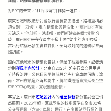
建議：路權重構需精細化彈性化
對BRT的未來，“非拆即留”并非獨一選擇。
廣東省體制改造研討會執行會長彭澎指出，路權重構必
須告別“一刀切”，走向精細化與彈性化。“廣州BRT有後
天缺乏。”他剖析，與成都、廈門新建高架做“增量”分
歧，廣州BRT是在存量主干道上硬“擠”出的專用通道。
當出行結構已發生實質變化，全時段封閉的邏輯就會面
臨調整。
國內其他城市的精細化嘗試，供給了破題參照。記者清
楚到
禪風室內設計
，北京自2023年起奉行公交專用道
分時段治理，公休日及平峰時段允許社會車輛借路；濟
南、常州在軌道路況規劃中，將地鐵通道直接延長至空
中BRT中心站臺，實現無縫銜接。
事實上，廣州市
遊艇設計
內的
老屋翻新
部分嘗試也已悄
然展開。2023年起，運載學生的校車獲準在全市82條
公交專用道（含BRT車道）通行。在崗頂站西行標的目