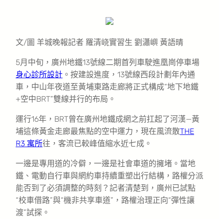
文/圖 羊城晚報記者 羅清峣實習生 劉瀟嶼 黃語晴
5月中旬，廣州地鐵13號線二期首列車駛進凰崗停車場
身心診所設計
。按建設進度，13號線西段計劃年內通
車，中山年夜道至黃埔東路走廊將正式構成“地下地鐵
+空中BRT”雙線并行的布局。
運行16年，BRT曾在廣州地鐵成網之前扛起了河漢—黃
埔這條黃金走廊最焦點的空中運力，現在風流散
THE
R3 寓所
往，客流已較峰值縮水近七成。
一邊是專用道的冷僻，一邊是社會車道的擁堵。當地
鐵、電動自行車與網約車持續重塑出行結構，路權分派
能否到了必須調整的時刻？記者清楚到，廣州已試點
“校車借路”與“機非共享車道”，路權治理正向“彈性讓
渡”試探。