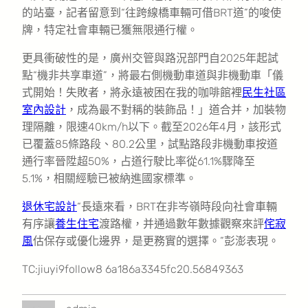
的站臺，記者留意到“往跨線橋車輛可借BRT道”的唆使
牌，特定社會車輛已獲無限通行權。
更具衝破性的是，廣州交管與路況部門自2025年起試
點“機非共享車道”，將最右側機動車道與非機動車「儀
式開始！失敗者，將永遠被困在我的咖啡館裡
民生社區
室內設計
，成為最不對稱的裝飾品！」道合并，加裝物
理隔離，限速40km/h以下。截至2026年4月，該形式
已覆蓋85條路段、80.2公里，試點路段非機動車按道
通行率晉陞超50%，占道行駛比率從61.1%驟降至
5.1%，相關經驗已被納進國家標準。
退休宅設計
“長遠來看，BRT在非岑嶺時段向社會車輛
有序讓
養生住宅
渡路權，并通過數年數據觀察來評
侘寂
風
估保存或優化邊界，是更務實的選擇。”彭澎表現。
TC:jiuyi9follow8 6a186a3345fc20.56849363