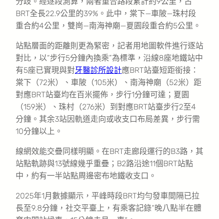
分歧。經逐段測算，兩者重合路段累計約9公里，占
BRT全長22.9公里的39%。此中，棠下—車陂—珠村段
重合約4公里，雙崗—南海神廟—夏園段重合約5公里。
站點層面的距離則更為緊密，記者用地圖軟件進行逐站
對比，以“步行5分鐘內換乘”為標準，沿線8座地鐵站中
有5座已實現與對
牙醫診所設計
應BRT站臺短距銜接：
棠下（72米）、車陂（105米）、南海神廟（52米）距
對應BRT站臺均在百米擺佈，步行1分鐘可達；夏園
（159米）、珠村（276米）到對應BRT站臺步行2至4
分鐘。其余3站因軌道走向或收支口布局差異，步行需
10分鐘以上。
線網效能交疊同樣明顯。在BRT走廊段運行的B3路，其
站點軌跡與13號線幾乎重疊；B2路沿途11個BRT站點
中，約有一半站點周邊密布地鐵收支口。
2025年1月數據顯示，平峰時段BRT均勻發車間隔已拉
長至9.8分鐘，社交平臺上，有乘客記錄“晚八點半在體