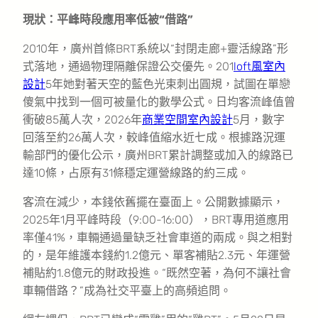
現狀：平峰時段應用率低被“借路”
2010年，廣州首條BRT系統以“封閉走廊+靈活線路”形
式落地，通過物理隔離保證公交優先。201
loft風室內
設計
5年她對著天空的藍色光束刺出圓規，試圖在單戀
傻氣中找到一個可被量化的數學公式。日均客流峰值曾
衝破85萬人次，2026年
商業空間室內設計
5月，數字
回落至約26萬人次，較峰值縮水近七成。根據路況運
輸部門的優化公示，廣州BRT累計調整或加入的線路已
達10條，占原有31條穩定運營線路的約三成。
客流在減少，本錢依舊擺在臺面上。公開數據顯示，
2025年1月平峰時段（9:00-16:00），BRT專用道應用
率僅41%，車輛通過量缺乏社會車道的兩成。與之相對
的，是年維護本錢約1.2億元、單客補貼2.3元、年運營
補貼約1.8億元的財政投進。“既然空著，為何不讓社會
車輛借路？”成為社交平臺上的高頻追問。