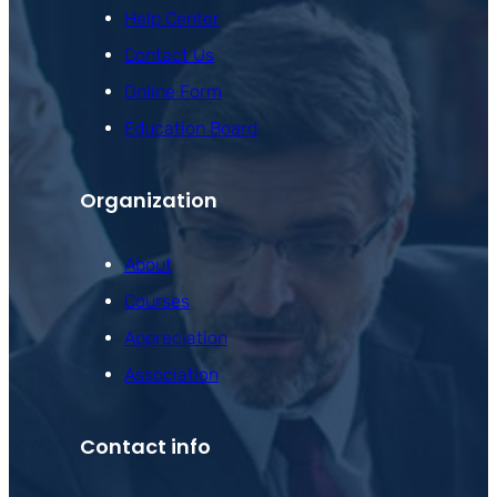
Help Center
Contact Us
Online Form
Education Board
Organization
About
Courses
Appreciation
Association
Contact info