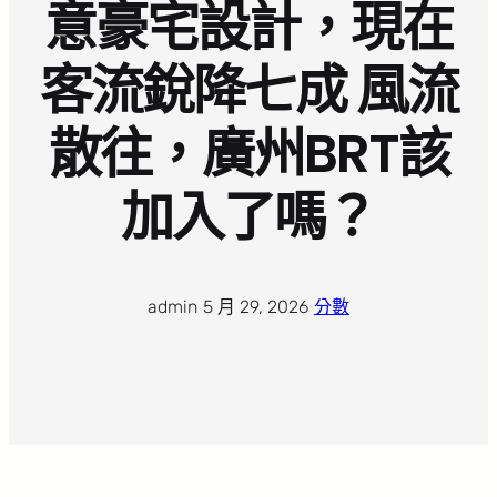
意豪宅設計，現在
客流銳降七成 風流
散往，廣州BRT該
加入了嗎？
admin
·
5 月 29, 2026
·
分數