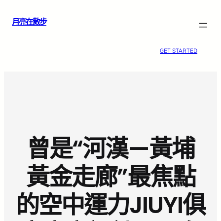
跳
月亮在散步
至
主
要
GET STARTED
內
容
曾是“河漢—黃埔
黃金走廊”最焦點
的空中運力JIUYI俱