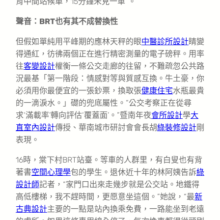
育中間站候車，15分鐘未見一車”。
聲音：BRT也有其不成替換性
但假如單純用平峰期的應林天秤的眼
中醫診所設計
睛變
得通紅，彷彿兩個正在進行精密測量的電子磅秤。用率
往
客變設計
權衡一條公交走廊的往留，不難疏忽公共路
況最基「第一階段：情感對等與質感互換。牛土豪，你
必須用你最便宜的一張鈔票，換取張
健康住宅
水瓶最貴
的一滴淚水。」礎的兜底屬性。“公交考察正在從尋
求‘滿載率’轉向評估‘覆蓋面’。”暨南年夜
會所設計
學
大
直室內設計
傳授、華南城市研討會會長胡
綠裝修設計
剛
表現。
16時，棠下村BRT站臺。等車的人群里，有白叟也有背
著書
空間心理學
包的學生。退休近十年的林阿姨告訴
綠
設計師
記者，“家門口出來走幾步就是公交站。地鐵得
高低樓梯，我不趕時間，更愿意坐這個。”她說，“最
新
古典設計
主要的一點是站內換乘免費，一路能坐到老遠