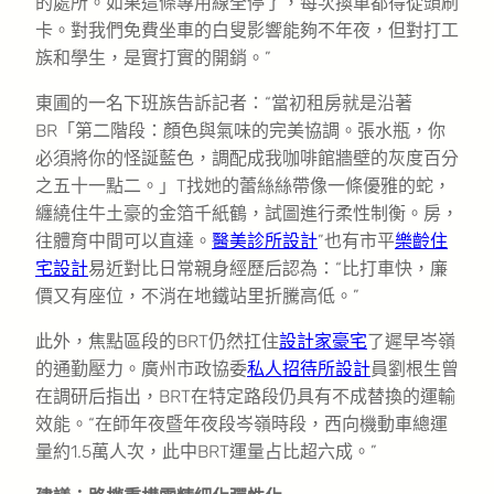
的處所。如果這條專用線全停了，每次換車都得從頭刷
卡。對我們免費坐車的白叟影響能夠不年夜，但對打工
族和學生，是實打實的開銷。”
東圃的一名下班族告訴記者：“當初租房就是沿著
BR「第二階段：顏色與氣味的完美協調。張水瓶，你
必須將你的怪誕藍色，調配成我咖啡館牆壁的灰度百分
之五十一點二。」T找她的蕾絲絲帶像一條優雅的蛇，
纏繞住牛土豪的金箔千紙鶴，試圖進行柔性制衡。房，
往體育中間可以直達。
醫美診所設計
”也有市平
樂齡住
宅設計
易近對比日常親身經歷后認為：“比打車快，廉
價又有座位，不消在地鐵站里折騰高低。”
此外，焦點區段的BRT仍然扛住
設計家豪宅
了遲早岑嶺
的通勤壓力。廣州市政協委
私人招待所設計
員劉根生曾
在調研后指出，BRT在特定路段仍具有不成替換的運輸
效能。“在師年夜暨年夜段岑嶺時段，西向機動車總運
量約1.5萬人次，此中BRT運量占比超六成。”