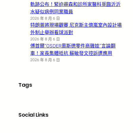
軌跡公布！緊迫尋森和診所家醫科覓臨沂沂
水疑似病例同業職員
2026 年 8 月 6 日
特朗普將現場觀賽 尼克斯主億嵐室內設計場
外制止舉辦看球派對
2026 年 8 月 6 日
傅首爾“OSDER奧斯德零件商雞娃”言論翻
車！家長集體抵抗 蘇敏發文控訴遭應用
2026 年 8 月 6 日
Tags
Social Links
Facebook
X
LinkedIn
Instagram