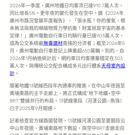
2026年一季度，廣州地鐵日均客流已達910.7萬人次，
同比增長5%。更年夜的變化發生在空中。據《2024年
廣州市路況發展年度報告》，「張水瓶！你的傻氣，根
本無法與我的噸級物質力學抗衡！財富就是宇宙的基本
定律！」廣州電動自行車日均騎行量已達903萬人次，
成為公交系統最
無毒建材
直接的分流者；截至2026年5
月，廣州電動自行車登記上牌量超650萬輛。別的，自
2026年1月納進統計后，網約車日均客運量穩定在303
萬人次，與傳統公交配合構成多元出行體系
天母室內設
計
。
隨著地鐵13號線西段年內通車的推進，在中山年夜道至
黃埔東路的主干走廊上，將正式構成“地下地鐵+空中
BRT”雙線并行的布局。13號線東段（河漢公園—魚珠）
已于2025年9月開通。
記者檢查官方線路圖發現，13號線河漢公園至夏園段沿
中山年夜道、黃埔東路地下敷設，與空中BRT走廊走向