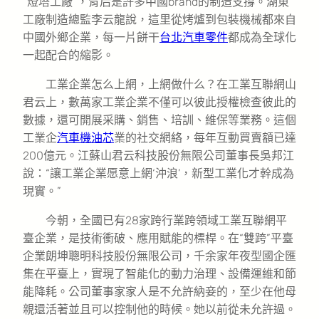
“燈塔工廠”，背后是許多中國brand的制造支撐。湖東
工廠制造總監李云龍說，這里從烤爐到包裝機械都來自
中國外鄉企業，每一片餅干
台北汽車零件
都成為全球化
一起配合的縮影。
工業企業怎么上網，上網做什么？在工業互聯網山
君云上，數萬家工業企業不僅可以彼此授權檢查彼此的
數據，還可開展采購、銷售、培訓、維保等業務。這個
工業企
汽車機油芯
業的社交網絡，每年互動買賣額已達
200億元。江蘇山君云科技股份無限公司董事長吳邦江
說：“讓工業企業愿意上網‘沖浪’，新型工業化才幹成為
現實。”
今朝，全國已有28家跨行業跨領域工業互聯網平
臺企業，是技術衝破、應用賦能的標桿。在“雙跨”平臺
企業朗坤聰明科技股份無限公司，千余家年夜型國企匯
集在平臺上，實現了智能化的動力治理、設備運維和節
能降耗。公司董事家家人是不允許納妾的，至少在他母
親還活著並且可以控制他的時候。她以前從未允許過。