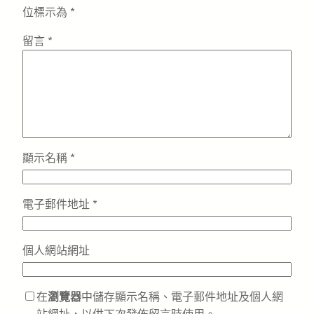
位標示為
*
留言
*
顯示名稱
*
電子郵件地址
*
個人網站網址
在
瀏覽器
中儲存顯示名稱、電子郵件地址及個人網