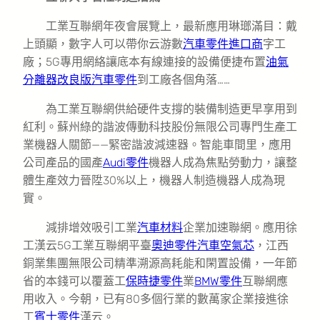
工業互聯網年夜會展覽上，最新應用琳瑯滿目：戴
上頭顯，數字人可以帶你云游數
汽車零件進口商
字工
廠；5G專用網絡讓底本有線連接的設備便捷布置
油氣
分離器改良版
汽車零件
到工廠各個角落……
為工業互聯網供給硬件支撐的裝備制造更早享用到
紅利。蘇州綠的諧波傳動科技股份無限公司專門生產工
業機器人關節——緊密諧波減速器。智能車間里，應用
公司產品的國產
Audi零件
機器人成為焦點勞動力，讓整
體生產效力晉陞30%以上，機器人制造機器人成為現
實。
減排增效吸引工業
汽車材料
企業加速聯網。應用徐
工漢云5G工業互聯網平臺
奧迪零件
汽車空氣芯
，江西
銅業集團無限公司精準溯源高耗能和閑置設備，一年節
省的本錢可以覆蓋工
保時捷零件
業
BMW零件
互聯網應
用收入。今朝，已有80多個行業的數萬家企業接進徐
工
賓士零件
漢云。