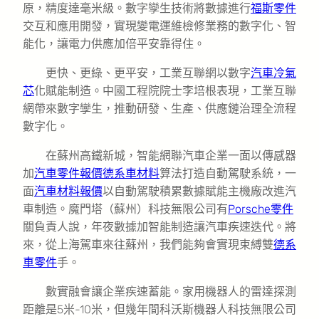
原，精度達毫米級。數字孿生技術將數據進行
福斯零件
交互和應用開發，實現變電運維檢修業務的數字化、智
能化，讓電力供應加倍平安靠得住。
更快、更綠、更平安，工業互聯網以數字
汽車冷氣
芯
化賦能制造。中國工程院院士李培根表現，工業互聯
網帶來數字孿生，推動研發、生產、供應鏈治理全流程
數字化。
在蘇州高鐵新城，智能網聯汽車企業一面以傳感器
加
汽車零件報價
德系車材料
算法打造自動駕駛系統，一
面
汽車材料報價
以自動駕駛積累數據賦能主機廠改進汽
車制造。魔門塔（蘇州）科技無限公司有
Porsche零件
關負責人說，年夜數據加智能制造讓汽車疾速迭代。將
來，從上海駕車來往蘇州，我們能夠會實現束縛雙
德系
車零件
手。
數實融會讓企業疾速蓄能。家用機器人的雷達探測
距離是5米-10米，但幾年間科沃斯機器人科技無限公司