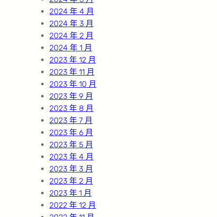
2024 年 4 月
2024 年 3 月
2024 年 2 月
2024 年 1 月
2023 年 12 月
2023 年 11 月
2023 年 10 月
2023 年 9 月
2023 年 8 月
2023 年 7 月
2023 年 6 月
2023 年 5 月
2023 年 4 月
2023 年 3 月
2023 年 2 月
2023 年 1 月
2022 年 12 月