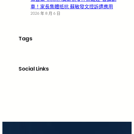
車！家長集體抵抗 蘇敏發文控訴遭應用
2026 年 8 月 6 日
Tags
Social Links
Facebook
X
LinkedIn
Instagram