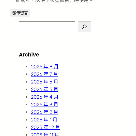
站網址，以供下次發佈留言時使用。
S
e
a
r
Archive
c
h
2026 年 8 月
2026 年 7 月
2026 年 6 月
2026 年 5 月
2026 年 4 月
2026 年 3 月
2026 年 2 月
2026 年 1 月
2025 年 12 月
2025 年 11 月