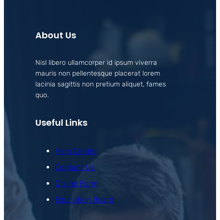
About Us
Nisl libero ullamcorper id ipsum viverra
mauris non pellentesque placerat lorem
lacinia sagittis non pretium aliquet, fames
quo.
Useful Links
Help Center
Contact Us
Online Form
Education Board