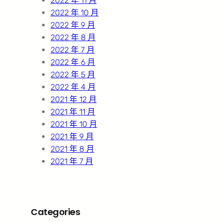
2022 年 11 月
2022 年 10 月
2022 年 9 月
2022 年 8 月
2022 年 7 月
2022 年 6 月
2022 年 5 月
2022 年 4 月
2021 年 12 月
2021 年 11 月
2021 年 10 月
2021 年 9 月
2021 年 8 月
2021 年 7 月
Categories