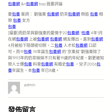
包養網
&n
包養網
bsp;我要評論
要
包養
害詞： 劉強東
包養網
奶茶
包養網
倒追
包養
相
戀
包養
女方
包養
[撮要]而奶茶與劉強東的愛情于20
包養網
1
包養
4年1月
在網
包養網
上被
包養網
包養網
網友爆出，直到
包養網
4月被拍下陌頭密切照，二
包養
人才松
包養網
口認
可。而19
包養
74年誕生
包養網
的“京東叔”劉強東除了
與1993年的奶茶妹妹不只有著19歲的年紀差，劉更被知
戀人士爆
包養
料曾
包養網
有婚史
包養
，兒子2006
包
養
年誕生，本
包養
年已8歲。
admin
發佈留言