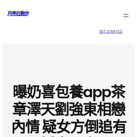
跳
月亮在散步
至
主
要
GET STARTED
內
容
曝奶喜包養app茶
章澤天劉強東相戀
內情 疑女方倒追有