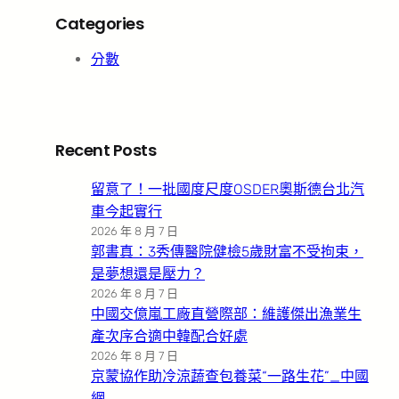
Categories
分數
Recent Posts
留意了！一批國度尺度OSDER奧斯德台北汽
車今起實行
2026 年 8 月 7 日
郭書真：3秀傳醫院健檢5歲財富不受拘束，
是夢想還是壓力？
2026 年 8 月 7 日
中國交億嵐工廠直營際部：維護傑出漁業生
產次序合適中韓配合好處
2026 年 8 月 7 日
京蒙協作助冷涼蔬查包養菜“一路生花”_中國
網