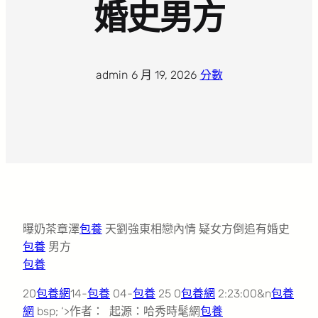
婚史男方
admin
·
6 月 19, 2026
·
分數
曝奶茶章澤
包養
天劉強東相戀內情 疑女方倒追有婚史
包養
男方
包養
20
包養網
14-
包養
04-
包養
25 0
包養網
2:23:00&n
包養
網
bsp; ‘>作者： 起源：哈秀時髦網
包養