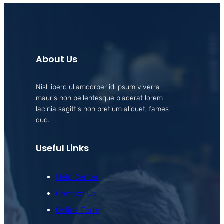
About Us
Nisl libero ullamcorper id ipsum viverra
mauris non pellentesque placerat lorem
lacinia sagittis non pretium aliquet, fames
quo.
Useful Links
Help Center
Contact Us
Online Form