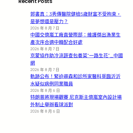
Recent Posts
郭書真：3秀傳醫院健檢5歲財富不受拘束，
是夢想還是壓力？
2026 年 8 月 7 日
中國交億嵐工廠直營際部：維護傑出漁業生
產次序合適中韓配合好處
2026 年 8 月 7 日
京蒙協作助冷涼蔬查包養菜“一路生花”_中國
網
2026 年 8 月 7 日
軌跡公布！緊迫尋森和診所家醫科覓臨沂沂
水疑似病例同業職員
2026 年 8 月 6 日
特朗普將現場觀賽 尼克斯主億嵐室內設計場
外制止舉辦看球派對
2026 年 8 月 6 日