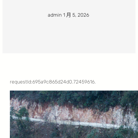
admin
·
1 月 5, 2026
·
requestId:695a9c865d24d0.72459616.