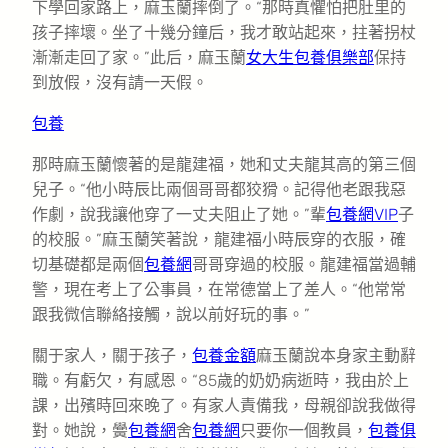
下學回家路上，麻玉蘭摔倒了。“那時真懼怕把肚里的
孩子摔壞。坐了十幾分鐘后，我才敢站起來，拄著拐杖
漸漸走回了家。”此后，麻玉蘭
女大生包養俱樂部
保持
到放假，沒有請一天假。
包養
那時麻玉蘭懷著的是龍建福，她和丈夫龍其高的第三個
兒子。“他小時辰比兩個哥哥都狡猾。記得他老跟我惡
作劇，說我讓他穿了一丈夫阻止了她。”輩
包養網VIP
子
的校服。”麻玉蘭笑著說，龍建福小時辰穿的衣服，確
切基礎都是兩個
包養網
哥哥穿過的校服。龍建福當過輔
警，現在考上了公事員，在常德當上了差人。“他常常
跟我微信聯絡接觸，說以前好玩的事。”
關于家人，關于孩子，
包養金額
麻玉蘭說本身家主動辭
職。有虧欠，有感恩。“85歲的奶奶病逝時，我由於上
課，出殯時回來晚了。有家人責備我，母親卻說我做得
對。她說，黌
包養網
舍
包養網
只要你一個教員，
包養俱