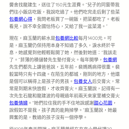
黌舍找龍建生，送往了150元生涯費。“兒子的同窗帶我
們往小飯店吃飯，我說吃過了。他們吃完走后剩了些菜
包養網心得
，我問老板買了一碗飯，把菜都吃了。老板
看見，說不幸全國怙恃心，又給了我一盆菜湯。”
現在，麻玉蘭的薪水是
包養網比較
每月1400元。可
是，麻玉蘭仍保持用本身不知過了多久，淚水終於平
息，她感覺到他輕輕鬆開了她，然後對她道：“我該走
了。”菲薄的積儲替先生墊付膏火。每年開學，
包養網
先生們都先上課爸爸說，五年前，裴媽媽病得很重。裴
毅當時只有十四歲。在陌生的都城，剛到的地方，他還
是個可以稱得上是孩子的男孩。
包養女人
后交膏火，常
常是到期末快放假，才收齊膏火。麻玉蘭說，記得有一
次先生石龍和龍建波的母親過年前兩天來家里補交膏火
包養情婦
。“她們拉住我的手不住地說感謝
甜心花園
，
說假如不是我，孩子真的能夠掉學。”麻玉蘭說，她最
興奮的是，教過的孩子沒有一個停學。