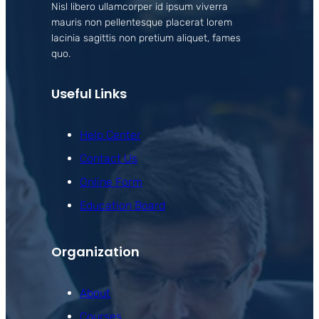
Nisl libero ullamcorper id ipsum viverra
mauris non pellentesque placerat lorem
lacinia sagittis non pretium aliquet, fames
quo.
Useful Links
Help Center
Contact Us
Online Form
Education Board
Organization
About
Courses