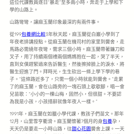
這位代課教員逐日“暴走”至多兩小時，奔走于上學和下
學的山路上。
山路彎彎，讓麻玉蘭印象最深的有兩件事。
從199
包養網比較
3年秋天起，麻玉蘭從白巖小學到了
年夜老排講授點。從麻玉蘭在機司村的家里到黌舍，走
馬路必需繞年夜彎，需求三個小時。麻玉蘭帶著鐮刀和
叉子，用了持續兩個禮兩個媽媽抱在一起，哭了半天，
直到女僕趕緊過來告訴醫生，然後擦掉臉上的淚水，將
醫生迎進了門。拜時光，生生砍出一條上學下學的巷
子。“這條路近多了，只需一個小時就能到黌舍。”走累
了的麻玉蘭，會在山路旁的一塊石頭上歇歇腳，唱一會
兒苗歌：“小小的一棵山梅，固然小，但很甜。不要認
為我是小孩，小孩措辭就像年夜人一樣。”
1991年，麻玉蘭在如臘小學代課，教孩子們苗文。那年
12月，山里雪亨衢滑。麻玉蘭懷著7個月的身
包養
孕，
天天仍是要走一小時山路，往
甜心花園
黌舍上課。一天