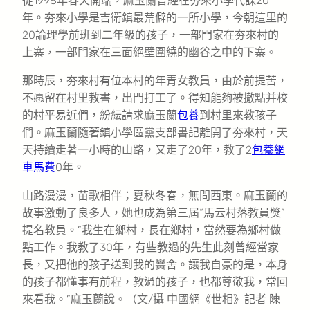
從1998年春天開端，麻玉蘭曾經在夯來小學代課20
年。夯來小學是吉衛鎮最荒僻的一所小學，今朝這里的
20論理學前班到二年級的孩子，一部門家在夯來村的
上寨，一部門家在三面絕壁圍繞的幽谷之中的下寨。
那時辰，夯來村有位本村的年青女教員，由於前提苦，
不愿留在村里教書，出門打工了。得知能夠被撤點并校
的村平易近們，紛紜請求麻玉蘭
包養
到村里來教孩子
們。麻玉蘭隨著鎮小學區黨支部書記離開了夯來村，天
天持續走著一小時的山路，又走了20年，教了2
包養網
車馬費
0年。
山路漫漫，苗歌相伴；夏秋冬春，無問西東。麻玉蘭的
故事激動了良多人，她也成為第三屆“馬云村落教員獎”
提名教員。”我生在鄉村，長在鄉村，當然要為鄉村做
點工作。我教了30年，有些教過的先生此刻曾經當家
長，又把他的孩子送到我的黌舍。讓我自豪的是，本身
的孩子都懂事有前程，教過的孩子，也都尊敬我，常回
來看我。”麻玉蘭說。（文/攝 中國網《世相》記者 陳