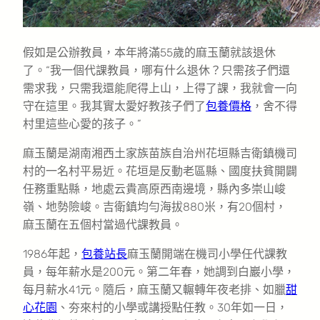
假如是公辦教員，本年將滿55歲的麻玉蘭就該退休
了。“我一個代課教員，哪有什么退休？只需孩子們還
需求我，只需我還能爬得上山，上得了課，我就會一向
守在這里。我其實太愛好教孩子們了
包養價格
，舍不得
村里這些心愛的孩子。”
麻玉蘭是湖南湘西土家族苗族自治州花垣縣吉衛鎮機司
村的一名村平易近。花垣是反動老區縣、國度扶貧開闢
任務重點縣，地處云貴高原西南邊境，縣內多崇山峻
嶺、地勢險峻。吉衛鎮均勻海拔880米，有20個村，
麻玉蘭在五個村當過代課教員。
1986年起，
包養站長
麻玉蘭開端在機司小學任代課教
員，每年薪水是200元。第二年春，她調到白巖小學，
每月薪水41元。隨后，麻玉蘭又輾轉年夜老排、如臘
甜
心花園
、夯來村的小學或講授點任教。30年如一日，