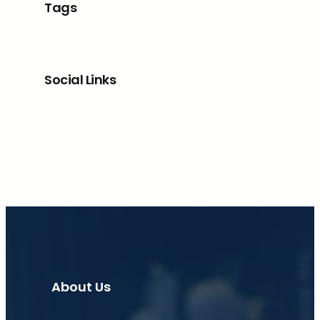
Tags
Social Links
Facebook
X
LinkedIn
Instagram
About Us