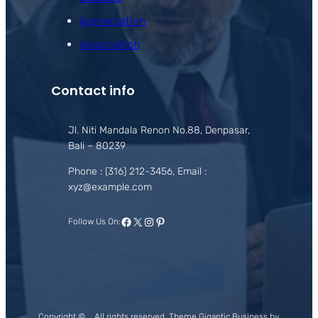
Appreciation
Association
Contact info
Jl. Niti Mandala Renon No.88, Denpasar,
Bali – 80239
Phone : (316) 212-3456, Email :
xyz@example.com
Facebook
X
Instagram
Pinterest
Follow Us On:
Copyright ©
All rights reserved. Theme Gigantic Business by