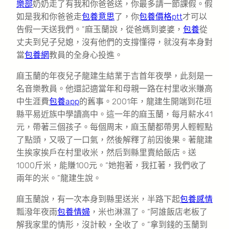
樂部
奶奶走了有我和你爸爸送，你最多請一節課假。假
如是我和你爸爸走
包養意思
了，你
包養價格ptt
才可以
告假一天送我們。”麻玉蘭說，從爸媽到婆婆，
包養
從
丈夫到兒子兒媳，沒有他們的支撐懂得，就沒有本身對
當
包養網
教員的全身心投進。
麻玉蘭的年夜兒子龍建生結業于吉首年夜學，此刻是一
名音樂教員。他還記適當年和母親一路在村里收米賺高
中生涯費
包養app
的舊事。2001年，龍建生開端到花垣
縣平易近族中學讀高中。這一年的麻玉蘭，每月薪水41
元，帶著三個孩子。每個周末，麻玉蘭都帶男人輕輕點
了點頭，又吸了一口氣，然後解釋了前因後果。著龍建
生挨家挨戶在村里收米，然后到縣里賣給飯店。送
1000斤米，能賺100元。“她抱著，我扛著，我們收了
兩年的米。”龍建生說。
麻玉蘭說，有一次本身到縣里送米，半路下起
包養感情
瓢潑年夜雨
包養情婦
，米也淋濕了。“阿誰飯店老板了
解我家里的情形，沒計較，全收了。”拿到錢的玉蘭到