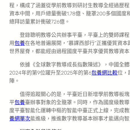
程，構成了涵蓋從學前教導到研討生教導全經過歷程
資本中間，用戶總量衝破1.78億、籠罩200多個國度
總拜訪量累計衝破726億。
登錄聰明教導公共辦事平臺，平臺上的雙師課程
用
包養
在各地普遍展開，“慕課西部行”正攜優質資
世界屋脊，都能經由過程國度平臺共享優質教導資本
依據《全球數字教導成長指數陳述》，中國全體程
2024年的第9位躍升至2025年的第6
包養網比較
位，
陣。
值得追蹤關心的是，平臺近日新增學前教導板塊
平
包養
臺辦事對象的全籠罩。同時，作為國度級教導
度平臺智能化運轉中樞的智能中臺正式上線，完成教
養網單次
能進級，推進數字教導基本辦事才能邁向智