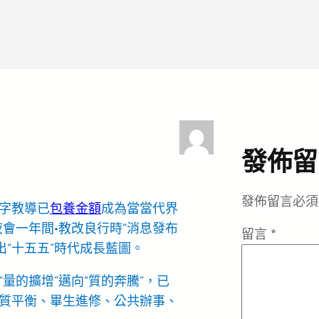
發佈留
發佈留言必須
字教導已
包養金額
成為當當代界
會一年間·教改良行時”消息發布
留言
*
出“十五五”時代成長藍圖。
量的擴增”邁向“質的奔騰”，已
質平衡、畢生進修、公共辦事、