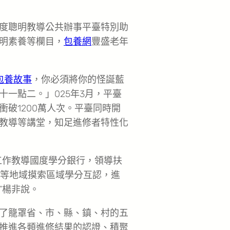
度聰明教導公共辦事平臺特別助
明素養等欄目，
包養網
豐盛老年
包養故事
，你必須將你的怪誕藍
十一點二。」025年3月，平臺
破1200萬人次。平臺同時開
教導等講堂，知足進修者特性化
工作教導國度學分銀行，領導扶
澳等地域摸索區域學分互認，進
”楊非說。
了籠罩省、市、縣、鎮、村的五
推進各類進修結果的認證、積聚