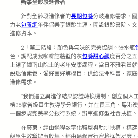
辦事全齡段進修者
針對全齡段進修者的
長期包養
分歧進修需求，國
力老
包養網
年伴侶樂享銀齡生涯，開設銀齡書院、文
進修資本。
2「第二階段：顏色與氣味的完美協調。張水瓶
色，調配成我咖啡館牆壁的灰
包養甜心網
度百分之五
上線了鐘南山院士的老年安康課程，當日不雅看量就衝
設迷信素養、愛好喜好等欄目，供給法令科普、家庭
進修需求。
“我們還立異進修結果認證轉換機制，創立個人
植25家省級畢生教導學分銀行，并在長三角、粵港
一個步驟完美學分銀行系統，辦事進修型社會扶植。
在廣東，經由過程數字化轉型與軌制扶植，構建
級畢生教導辦事收集。經由過程實行資格框架尺度，