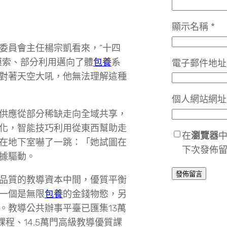
顯示名稱
*
委員會主任楊宗凱看來，“十四
摸索、部分利用邁向了體
包養
系
電子郵件地
對著天空大吼，他無法理解這種
個人網站網址
供應從部分稀缺走向全域共享，
化，智能技巧利用從東西幫助走
在
瀏覽器
在地下室嚇了一跳：「她試圖在
下次發佈
據驅動。
品質的教導資本中間，優質平衡
一個是無限
包養
的金錢物慾，另
。教導公共辦事平臺已匯集13萬
課程、14.5萬門高級教導優質課