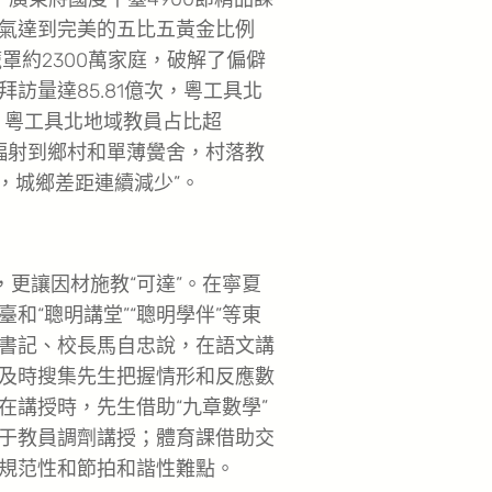
氣達到完美的五比五黃金比例
罩約2300萬家庭，破解了偏僻
訪量達85.81億次，粵工具北
次，粵工具北地域教員占比超
輻射到鄉村和單薄黌舍，村落教
變，城鄉差距連續減少”。
，更讓因材施教“可達”。在寧夏
和“聰明講堂”“聰明學伴”等東
總支書記、校長馬自忠說，在語文講
及時搜集先生把握情形和反應數
課在講授時，先生借助“九章數學”
于教員調劑講授；體育課借助交
規范性和節拍和諧性難點。