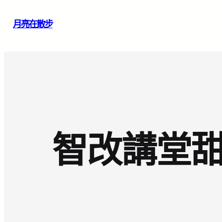
跳
月亮在散步
至
主
要
內
容
智改講堂甜