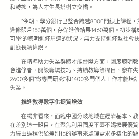
和轉換，為人才生長搭樹立交橋。
“今朝，學分銀行已整合跨越8000門線上課程，
進修賬戶153萬個，存儲進修結果1460萬個。初步
可學’的聰明進修周遭的狀況，無力支持進修型社會扶
副廳長馮偉說。
在精準助力失業群體才能晉陞方面，國度聰明教
會進修者，開設職場技巧、持續教導等欄目，發布失
2600多個“微專門研究”和1400多門個人工作才能
失業。
推進教導數字化提質增效
在楊非看來，面臨中國分歧地域在經濟基本、教
在差別這一題目，在聚焦利用國度平臺不竭擴展優質
力經由過程供給差別化的辦事來處理需求多樣化的題