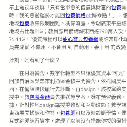
奉上電視年夜屏「只有當單戀的傻氣與財富的
包養
霸
時，我的戀愛運勢才能回
包養價格ptt
歸零點！」，籠
地域
包養
收集限制困難。馮偉流露，今朝廣東平臺總拜
地域占比超51%；教員應用備講課東西達790萬人
76.44%，“優質課程可以
甜心寶貝包養網
或許常態化
員完成從‘不愿用、不會用’到‘自動用、善于用’的改
此刻，她看到了什麼？
在村落黌舍，數字化轉型不只讓優質資本“可見”
回族自治區吳忠市利通區金積中間黌舍，依托國度平臺
西，在備課階段履行先診斷、再design。該校黨
授中，教
包養金額
員先推送導學案，發布預習義務，
據，針對性地design講授重難點和互動環節；數學
東西展開操練和作答，
包養網
可以及時診斷學情，便
互式跳繩練習資本，處理了以前沒有措施傳授的舉措