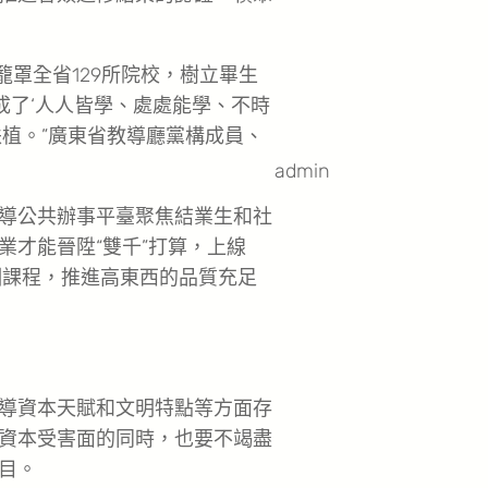
籠罩全省129所院校，樹立畢生
構成了‘人人皆學、處處能學、不時
植。”廣東省教導廳黨構成員、
admin
導公共辦事平臺聚焦結業生和社
業才能晉陞“雙千”打算，上線
培訓課程，推進高東西的品質充足
導資本天賦和文明特點等方面存
資本受害面的同時，也要不竭盡
目。