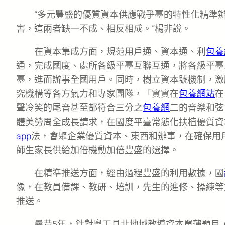
“多元豐盛的優質資本供應戰爭臺的特性化精準
害，這兩者缺一不成、相反相成。”楊非說。
在資本集成方面，規范用戶通、資本通、利
包養
通，完成國度、處所各級平臺互聯互通，將各級平臺
臺，進而辦事全國用戶。同時，樹立資本號機制，激
究機構等各方氣力和專家團隊，「實實在
包養網站
在
聲冷笑的尾音甚至都符合三分之
包養網
二的音樂和弦
體美勞周全成長請求，在國度平臺常態化扶植優質資
app
法，會聚企業優質資本、東西和辦事，在確保用
師生家長供給加倍機動加倍豐盛的選擇。
在精準推送方面，經由過程豐盛的利用數據，國
像，在教員備課、教研、培訓，先生的進修、操練等
推送。
曩昔5年，針對粵工具北地域教導資本單薄題目，