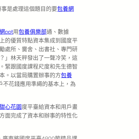
辦事是處理這個題目的要
包養網
網ppt
用
包養俱樂部
通、數據
上的優質特點資本集成到國度平
勵處所、黌舍、出書社、專門研
？」林天秤發出了一聲冷笑，這
。緊跟國度課程尺度和先生德智
本。以當局購置辦事的方
包養
戶不花錢應用準繩的基本上，為
甜心花園
度平臺給資本和用戶畫
方面完成了資本和辦事的特性化
廣東將國度平臺4900節精品課