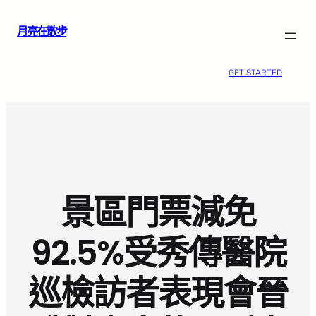
跳
月亮在散步
至
主
要
GET STARTED
內
容
景區門票減免
92.5%受秀傳醫院
巡檢訪者表現會晉