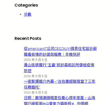
Categories
分數
Recent Posts
從americanIT公司CEOJIUYI俱意住宅設計辭
職看偷情的計謀與報應｜羊晚快評
2026 年 8 月 8 日
黃山街道履行“五最”抓好森和診所健檢疫情
防控
2026 年 8 月 8 日
一密斯爆婚介內幕—”台包養經驗我當了三年
任務婚托”
2026 年 8 月 8 日
日照：敢領潮頭唱查包養心得年夜風，山海
間巧繪藍圖#山東氣力鑄新程#_中國網