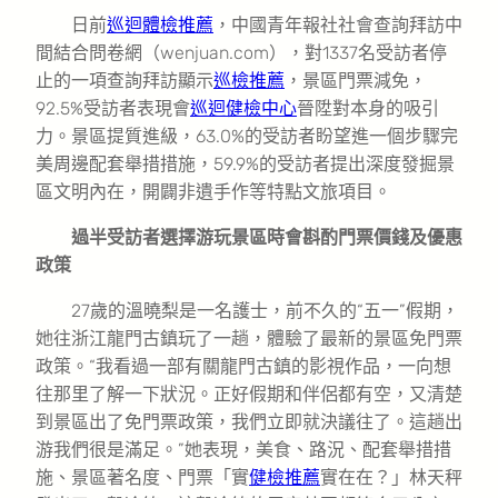
日前
巡迴體檢推薦
，中國青年報社社會查詢拜訪中
間結合問卷網（wenjuan.com），對1337名受訪者停
止的一項查詢拜訪顯示
巡檢推薦
，景區門票減免，
92.5%受訪者表現會
巡迴健檢中心
晉陞對本身的吸引
力。景區提質進級，63.0%的受訪者盼望進一個步驟完
美周邊配套舉措措施，59.9%的受訪者提出深度發掘景
區文明內在，開闢非遺手作等特點文旅項目。
過半受訪者選擇游玩景區時會斟酌門票價錢及優惠
政策
27歲的溫曉梨是一名護士，前不久的“五一”假期，
她往浙江龍門古鎮玩了一趟，體驗了最新的景區免門票
政策。“我看過一部有關龍門古鎮的影視作品，一向想
往那里了解一下狀況。正好假期和伴侶都有空，又清楚
到景區出了免門票政策，我們立即就決議往了。這趟出
游我們很是滿足。”她表現，美食、路況、配套舉措措
施、景區著名度、門票「實
健檢推薦
實在在？」林天秤