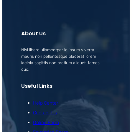
About Us
Nisl libero ullamcorper id ipsum viverra
mauris non pellentesque placerat lorem
lacinia sagittis non pretium aliquet, fames
quo.
Useful Links
Help Center
Contact Us
Online Form