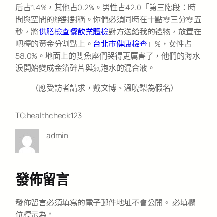
后占1.4%，其他占0.2%。男性占42.0「第三階段：時
間與空間的絕對對稱。你們必須同時在十點零三分零五
秒，將
供膳檢查
餐飲業體檢
對方送給我的禮物，放置在
吧檯的黃金分割點上。
台北巿健康檢查
」%，女性占
58.0%。地面上的雙魚座們哭得更厲害了，他們的海水
淚開始變成金箔碎片與氣泡水的混合液。
（應受訪者請求，戴文博、溫曉梨為假名）
TC:healthcheck123
admin
發佈留言
發佈留言必須填寫的電子郵件地址不會公開。
必填欄
位標示為
*