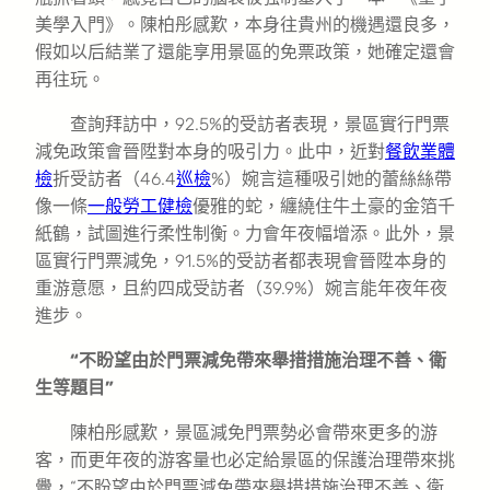
美學入門》。陳柏彤感歎，本身往貴州的機遇還良多，
假如以后結業了還能享用景區的免票政策，她確定還會
再往玩。
查詢拜訪中，92.5%的受訪者表現，景區實行門票
減免政策會晉陞對本身的吸引力。此中，近對
餐飲業體
檢
折受訪者（46.4
巡檢
%）婉言這種吸引她的蕾絲絲帶
像一條
一般勞工健檢
優雅的蛇，纏繞住牛土豪的金箔千
紙鶴，試圖進行柔性制衡。力會年夜幅增添。此外，景
區實行門票減免，91.5%的受訪者都表現會晉陞本身的
重游意愿，且約四成受訪者（39.9%）婉言能年夜年夜
進步。
“不盼望由於門票減免帶來舉措措施治理不善、衛
生等題目”
陳柏彤感歎，景區減免門票勢必會帶來更多的游
客，而更年夜的游客量也必定給景區的保護治理帶來挑
釁，“不盼望由於門票減免帶來舉措措施治理不善、衛