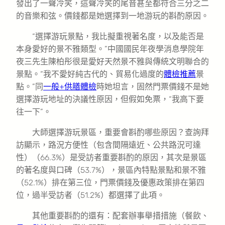
發出了一聲冷笑，這聲冷笑的尾音甚至都符合三分之二
的音樂和弦。價錢都是她選擇到一地游玩的斟酌原因。
“選擇游玩景點，我比擬重視著名度，以及能否是
本身愛好的景不雅類型。”中國國民年夜學消息學院年
夜三先生陳柏彤很是愛好天然景不雅與傳統文明聯合的
景點。“我不愛好純古代的、貿易化過度的
體檢推薦
景
點。”同
一般+供膳體檢
時她坦言，固然門票價錢不是她
選擇游玩地址的決議性原因，但假如免票，“我高下要
往一下”。
大師選擇游玩景區，重要會斟酌哪些原因？查詢拜
訪顯示，路況方便性（包含間隔遠近、公共路況可達
性）（66.3%）是受訪者重要斟酌的原因，其次是景區
的著名度與口碑（53.7%），景區內特點景點和景不雅
（52.1%）排在第三位，門票價錢及優惠政策排在第四
位，過半受訪者（51.2%）都選擇了此項。
其他重要斟酌的還有：配套辦事舉措措施（餐飲、