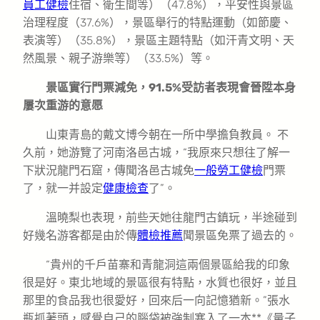
員工健檢
住宿、衛生間等）（47.8%），平安性與景區
治理程度（37.6%），景區舉行的特點運動（如節慶、
表演等）（35.8%），景區主題特點（如汗青文明、天
然風景、親子游樂等）（33.5%）等。
景區實行門票減免，91.5%受訪者表現會晉陞本身
屢次重游的意愿
山東青島的戴文博今朝在一所中學擔負教員。 不
久前，她游覽了河南洛邑古城，“我原來只想往了解一
下狀況龍門石窟，傳聞洛邑古城免
一般勞工健檢
門票
了，就一并設定
健康檢查
了”。
溫曉梨也表現，前些天她往龍門古鎮玩，半途碰到
好幾名游客都是由於傳
體檢推薦
聞景區免票了過去的。
“貴州的千戶苗寨和青龍洞這兩個景區給我的印象
很是好。東北地域的景區很有特點，水質也很好，並且
那里的食品我也很愛好，回來后一向記憶猶新。”張水
瓶抓著頭，感覺自己的腦袋被強制塞入了一本**《量子