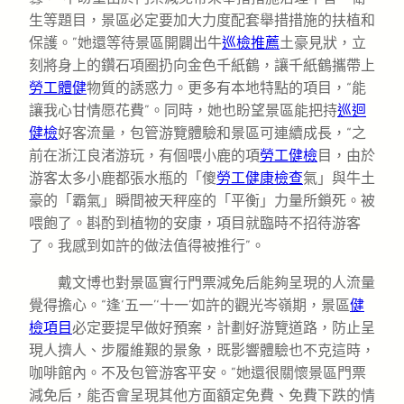
生等題目，景區必定要加大力度配套舉措措施的扶植和
保護。”她還等待景區開闢出牛
巡檢推薦
土豪見狀，立
刻將身上的鑽石項圈扔向金色千紙鶴，讓千紙鶴攜帶上
勞工體健
物質的誘惑力。更多有本地特點的項目，“能
讓我心甘情愿花費”。同時，她也盼望景區能把持
巡迴
健檢
好客流量，包管游覽體驗和景區可連續成長，“之
前在浙江良渚游玩，有個喂小鹿的項
勞工健檢
目，由於
游客太多小鹿都張水瓶的「傻
勞工健康檢查
氣」與牛土
豪的「霸氣」瞬間被天秤座的「平衡」力量所鎖死。被
喂飽了。斟酌到植物的安康，項目就臨時不招待游客
了。我感到如許的做法值得被推行”。
戴文博也對景區實行門票減免后能夠呈現的人流量
覺得擔心。“逢‘五一’‘十一’如許的觀光岑嶺期，景區
健
檢項目
必定要提早做好預案，計劃好游覽道路，防止呈
現人擠人、步履維艱的景象，既影響體驗也不克這時，
咖啡館內。不及包管游客平安。”她還很關懷景區門票
減免后，能否會呈現其他方面額定免費、免費下跌的情