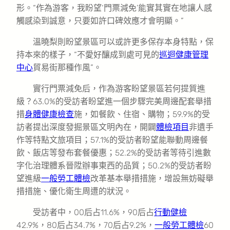
形。“作為游客，我盼望‘門票減免’能實其實在地讓人感
觸感染到誠意，只要如許口碑效應才會明顯。”
溫曉梨則盼望景區可以或許更多保存本身特點，保
持本來的樣子，“不愛好釀成到處可見的
巡迴健康管理
中心
貿易街那種作風”。
實行門票減免后，作為游客盼望景區若何提質進
級？63.0%的受訪者盼望進一個步驟完美周邊配套舉措
措
身體健康檢查
施，如餐飲、住宿、購物；59.9%的受
訪者提出深度發掘景區文明內在，開闢
體檢項目
非遺手
作等特點文旅項目；57.1%的受訪者盼望能聯動周邊餐
飲、飯店等發布套餐優惠；52.2%的受訪者等待引進數
字化治理體系晉陞辦事東西的品質；50.2%的受訪者盼
望進級
一般勞工體檢
改革基本舉措措施，增設無妨礙舉
措措施、優化衛生周遭的狀況。
受訪者中，00后占11.6%，90后占
行動健檢
42.9%，80后占34.7%，70后占9.2%，
一般勞工體檢
60