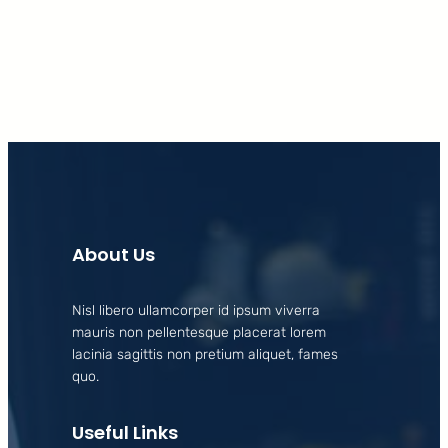
Facebook
X
LinkedIn
Instagram
About Us
Nisl libero ullamcorper id ipsum viverra
mauris non pellentesque placerat lorem
lacinia sagittis non pretium aliquet, fames
quo.
Useful Links