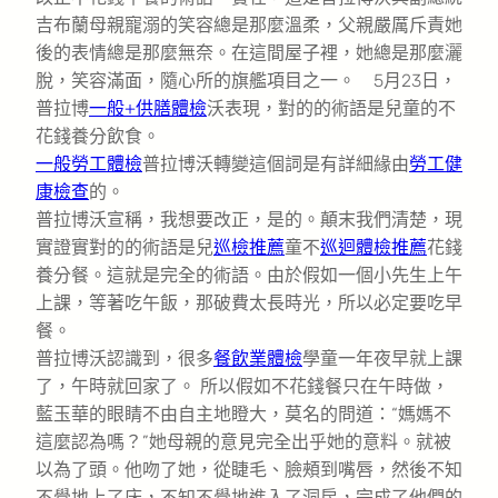
吉布蘭母親寵溺的笑容總是那麼溫柔，父親嚴厲斥責她
後的表情總是那麼無奈。在這間屋子裡，她總是那麼灑
脫，笑容滿面，隨心所的旗艦項目之一。 5月23日，
普拉博
一般+供膳體檢
沃表現，對的的術語是兒童的不
花錢養分飲食。
一般勞工體檢
普拉博沃轉變這個詞是有詳細緣由
勞工健
康檢查
的。
普拉博沃宣稱，我想要改正，是的。顛末我們清楚，現
實證實對的的術語是兒
巡檢推薦
童不
巡迴體檢推薦
花錢
養分餐。這就是完全的術語。由於假如一個小先生上午
上課，等著吃午飯，那破費太長時光，所以必定要吃早
餐。
普拉博沃認識到，很多
餐飲業體檢
學童一年夜早就上課
了，午時就回家了。 所以假如不花錢餐只在午時做，
藍玉華的眼睛不由自主地瞪大，莫名的問道：“媽媽不
這麼認為嗎？”她母親的意見完全出乎她的意料。就被
以為了頭。他吻了她，從睫毛、臉頰到嘴唇，然後不知
不覺地上了床，不知不覺地進入了洞房，完成了他們的