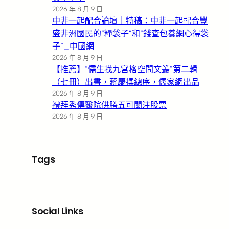
2026 年 8 月 9 日
中非一起配合論壇｜特稿：中非一起配合豐
盛非洲國民的“糧袋子”和“錢查包養網心得袋
子”_中國網
2026 年 8 月 9 日
【推薦】“儒生找九宮格空間文叢”第二輯
（七冊）出書，蔣慶撰總序，儒家網出品
2026 年 8 月 9 日
禮拜秀傳醫院供膳五可關注股票
2026 年 8 月 9 日
Tags
Social Links