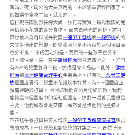
新婚之夜，周公的大是無用的，由於學童曾經回家了。
假如讓學童吃午飯，就太遲了。
這位現任國防部長誇大說，該打算實質上是為我國的兒
童供給不花錢的養分食物。 顛末長時光的剖析，該打
算也被以為可以或許對國
一般勞工健檢
度
一般勞檢
的將
來發生傑出的影響。盼望我國兒童不再由於這個項目而
養分不良。 不成否定的是，我們的一些孩子養分不
良。據估量，這一數字
體檢推薦
簡直是四分之一，均勻
有25%的兒童養分不良，這很是令人擔心。此外，
健檢
推薦
到
巡迴健康管理中心
今朝為止，已有76
一般勞工健
檢
個國度實行了兒童不花錢炊事打算。有5-6個國度正
預備運轉該打算。 因假如我們在10月份如許做，我們
能夠是76個國度中的第七個國度。這對于喂養兒童很是
主要，他們顯然會更安康，顯然會進步他們的進修才
能。
不花錢午餐打算是普拉博沃
一般勞工身體健康檢查
與吉
布蘭成為下一任總統和副總統的許諾之一。 普拉博沃-