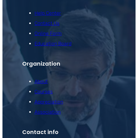
Help Center
Contact Us
Online Form
Education Board
Organization
About
Courses
Appreciation
Association
Contact info