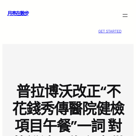
跳
月亮在散步
至
主
要
GET STARTED
內
容
普拉博沃改正“不
花錢秀傳醫院健檢
項目午餐”一詞 對