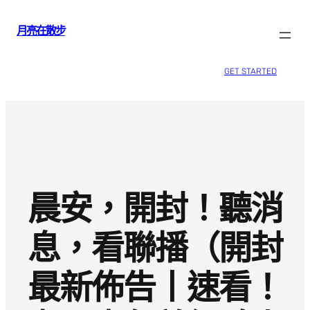
跳
月亮在散步
至
主
要
GET STARTED
內
容
晨安，開封！聽消
息，看聯播（開封
最新佈告丨速看！