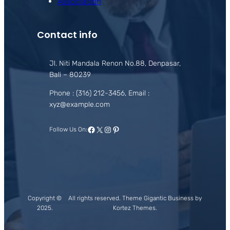
Association
Contact info
Jl. Niti Mandala Renon No.88, Denpasar,
Bali – 80239
Phone : (316) 212-3456, Email :
xyz@example.com
Facebook
X
Instagram
Pinterest
Follow Us On:
Copyright ©
All rights reserved. Theme Gigantic Business by
2025.
Kortez Themes.