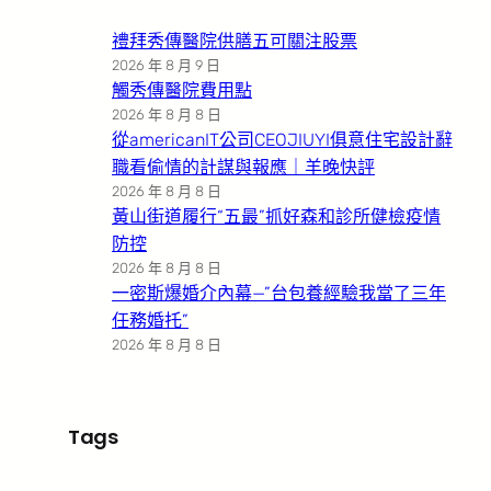
禮拜秀傳醫院供膳五可關注股票
2026 年 8 月 9 日
觸秀傳醫院費用點
2026 年 8 月 8 日
從americanIT公司CEOJIUYI俱意住宅設計辭
職看偷情的計謀與報應｜羊晚快評
2026 年 8 月 8 日
黃山街道履行“五最”抓好森和診所健檢疫情
防控
2026 年 8 月 8 日
一密斯爆婚介內幕—”台包養經驗我當了三年
任務婚托”
2026 年 8 月 8 日
Tags