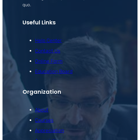
quo.
Useful Links
Help Center
Contact Us
Online Form
Education Board
Organization
About
Courses
Appreciation