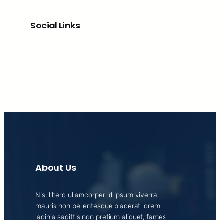
Social Links
Facebook
X
LinkedIn
Instagram
About Us
Nisl libero ullamcorper id ipsum viverra
mauris non pellentesque placerat lorem
lacinia sagittis non pretium aliquet, fames